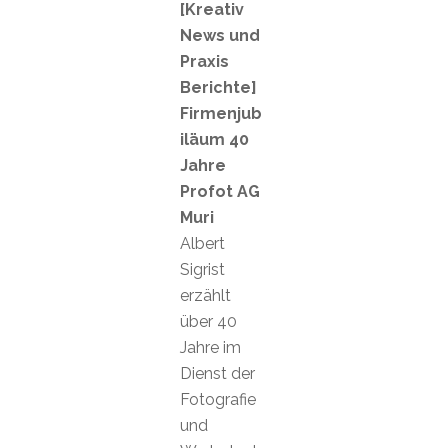
[Kreativ
News und
Praxis
Berichte]
Firmenjub
iläum 40
Jahre
Profot AG
Muri
Albert
Sigrist
erzählt
über 40
Jahre im
Dienst der
Fotografie
und