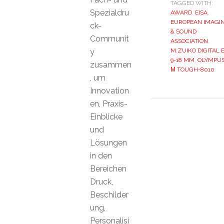
TAGGED WITH:
Spezialdru
AWARD
,
EISA
,
EUROPEAN IMAGI
ck-
& SOUND
Communit
ASSOCIATION
,
y
M.ZUIKO DIGITAL 
9-18 MM
,
OLYMPU
zusammen
Μ TOUGH-8010
, um
Innovation
en, Praxis-
Einblicke
und
Lösungen
in den
Bereichen
Druck,
Beschilder
ung,
Personalisi