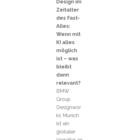
Design im
Zeitalter
des Fast-
Alles:
Wenn mit
KI alles
möglich
ist – was
bleibt
dann
relevant?
BMW
Group
Designwor
ks Munich
ist ein
globaler
Vorreiter an