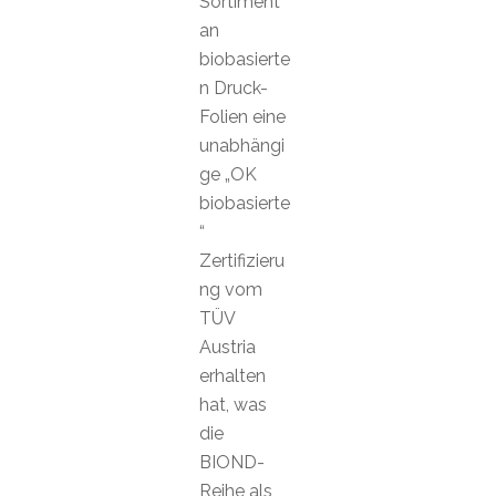
Sortiment
an
biobasierte
n Druck-
Folien eine
unabhängi
ge „OK
biobasierte
“
Zertifizieru
ng vom
TÜV
Austria
erhalten
hat, was
die
BIOND-
Reihe als