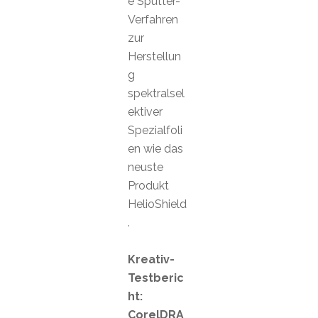
e Sputter-
Verfahren
zur
Herstellun
g
spektralsel
ektiver
Spezialfoli
en wie das
neuste
Produkt
HelioShield
.
Kreativ-
Testberic
ht:
CorelDRA