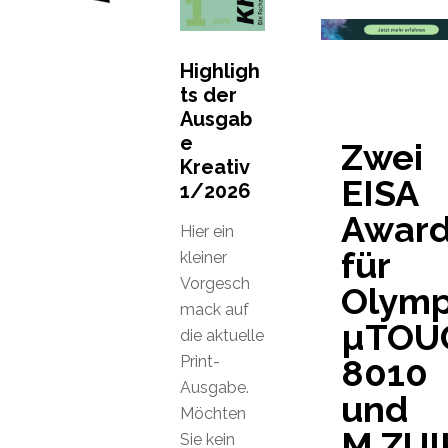
Highligh
ts der
Ausgab
e
Zwei
Kreativ
EISA
1/2026
Awar
Hier ein
für
kleiner
Vorgesch
Olym
mack auf
µTOU
die aktuelle
Print-
8010
Ausgabe.
und
Möchten
M.ZUI
Sie kein