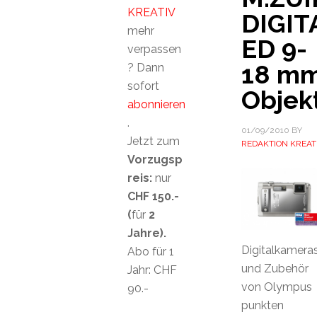
KREATIV
DIGIT
mehr
ED 9-
verpassen
18 m
? Dann
sofort
Objek
abonnieren
.
01/09/2010
BY
Jetzt zum
REDAKTION KREAT
Vorzugsp
reis:
nur
CHF 150.-
(
für
2
Jahre).
Digitalkamera
Abo für 1
und Zubehör
Jahr: CHF
von Olympus
90.-
punkten