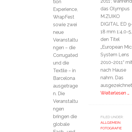
2011“, während
tion
das Olympus
Experience,
M.ZUIKO
WrapFest
DIGITAL ED 9
sowie zwei
18 mm 1:4,0-5
neue
den Titel
Veranstaltu
„European Mic
ngen – die
System Lens
Corrugated
2010-2011“ mi
und die
nach Hause
Textile – in
nahm. Das
Barcelona
ausgezeichne
ausgetrage
Weiterlesen …
n. Die
Veranstaltu
ngen
bringen die
FILED UNDER:
ALLGEMEIN
,
globale
FOTOGRAFIE
Fach- und