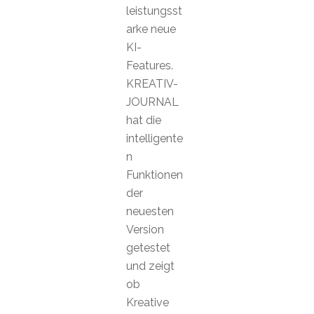
leistungsst
arke neue
KI-
Features.
KREATIV-
JOURNAL
hat die
intelligente
n
Funktionen
der
neuesten
Version
getestet
und zeigt
ob
Kreative