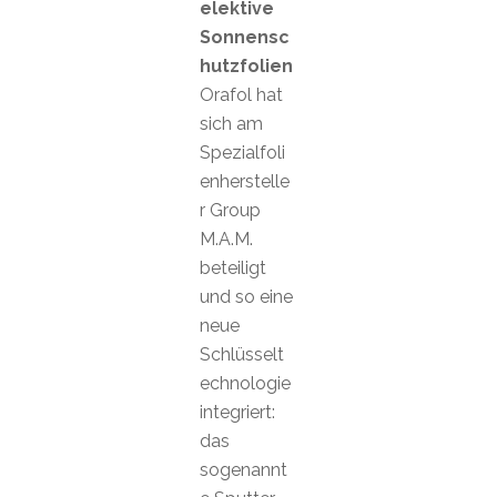
elektive
Sonnensc
hutzfolien
Orafol hat
sich am
Spezialfoli
enherstelle
r Group
M.A.M.
beteiligt
und so eine
neue
Schlüsselt
echnologie
integriert:
das
sogenannt