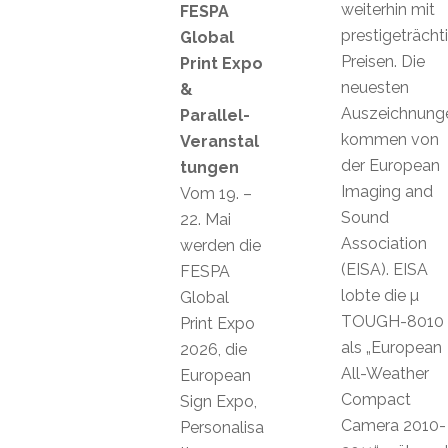
weiterhin mit
FESPA
prestigeträcht
Global
Preisen. Die
Print Expo
neuesten
&
Auszeichnung
Parallel-
kommen von
Veranstal
der European
tungen
Imaging and
Vom 19. –
Sound
22. Mai
Association
werden die
(EISA). EISA
FESPA
lobte die µ
Global
TOUGH-8010
Print Expo
als „European
2026, die
All-Weather
European
Compact
Sign Expo,
Camera 2010-
Personalisa