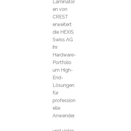
Laminator
en von
CREST
erweitert
die HEXIS
Swiss AG
ihr
Hardware-
Portfolio
um High-
End-
Lösungen
für
profession
elle
Anwender.
und vieles