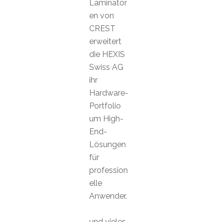
Laminator
en von
CREST
erweitert
die HEXIS
Swiss AG
ihr
Hardware-
Portfolio
um High-
End-
Lösungen
für
profession
elle
Anwender.
und vieles