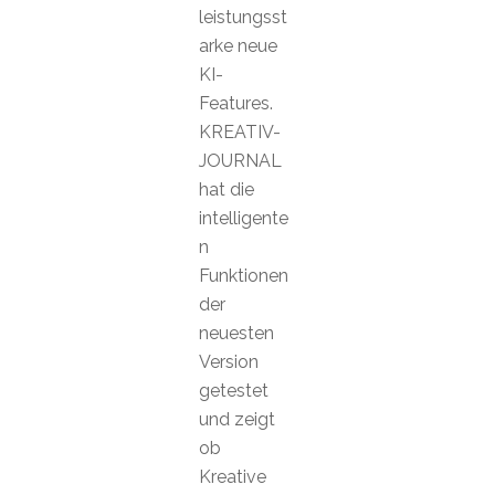
leistungsst
arke neue
KI-
Features.
KREATIV-
JOURNAL
hat die
intelligente
n
Funktionen
der
neuesten
Version
getestet
und zeigt
ob
Kreative