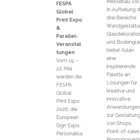
Messebau vor.
FESPA
In Aufteilung d
Global
drei Bereiche
Print Expo
Wandgestaltu
&
Glasdekoratio
Parallel-
und Bodengraf
Veranstal
bietet Aslan
tungen
eine
Vom 19. –
inspirierende
22. Mai
Palette an
werden die
Lösungen für
FESPA
kreative und
Global
innovative
Print Expo
Anwendungen
2026, die
zur Gestaltun
European
von Shops,
Sign Expo,
Point-of-sales
Personalisa
Promotionakti