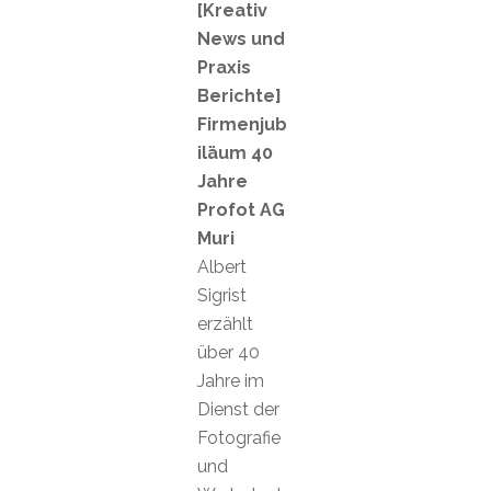
[Kreativ
News und
Praxis
Berichte]
Firmenjub
iläum 40
Jahre
Profot AG
Muri
Albert
Sigrist
erzählt
über 40
Jahre im
Dienst der
Fotografie
und