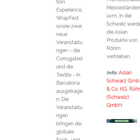
tion
Messestände
Experience,
uvm. In der
WrapFest
Schweiz werd
sowie zwei
die Aslan
neue
Produkte von
Veranstaltu
Röhm
ngen – die
vertrieben.
Corrugated
und die
Info:
Aslan
Textile – in
Schwarz Gmb
Barcelona
& Co. KG
,
Röh
ausgetrage
(Schweiz)
n. Die
GmbH
Veranstaltu
ngen
bringen die
globale
Fach- und