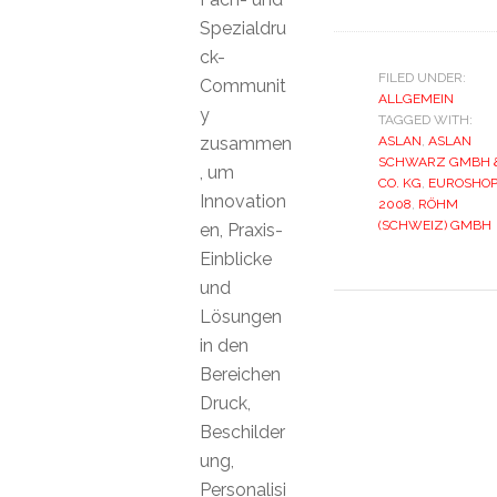
Spezialdru
ck-
FILED UNDER:
Communit
ALLGEMEIN
y
TAGGED WITH:
zusammen
ASLAN
,
ASLAN
SCHWARZ GMBH 
, um
CO. KG
,
EUROSHO
Innovation
2008
,
RÖHM
(SCHWEIZ) GMBH
en, Praxis-
Einblicke
und
Lösungen
in den
Bereichen
Druck,
Beschilder
ung,
Personalisi