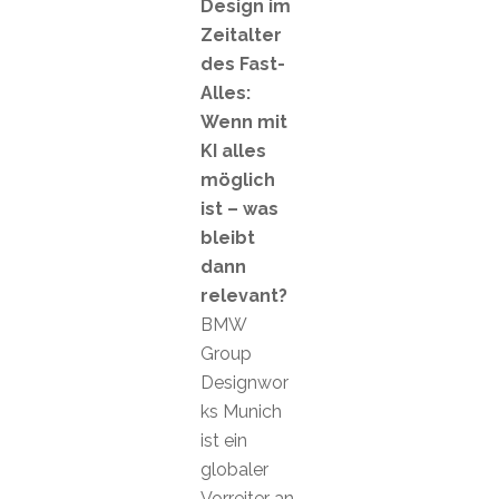
Design im
Zeitalter
des Fast-
Alles:
Wenn mit
KI alles
möglich
ist – was
bleibt
dann
relevant?
BMW
Group
Designwor
ks Munich
ist ein
globaler
Vorreiter an