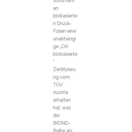
Sortiment
an
biobasierte
n Druck-
Folien eine
unabhängi
ge „OK
biobasierte
“
Zertifizieru
ng vom
TÜV
Austria
erhalten
hat, was
die
BIOND-
Reihe als