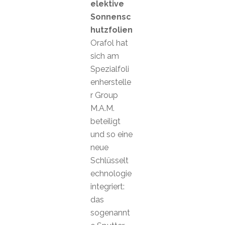
elektive
Sonnensc
hutzfolien
Orafol hat
sich am
Spezialfoli
enherstelle
r Group
M.A.M.
beteiligt
und so eine
neue
Schlüsselt
echnologie
integriert:
das
sogenannt