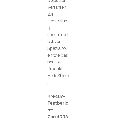
e Sputter-
Verfahren
zur
Herstellun
g
spektralsel
ektiver
Spezialfoli
en wie das
neuste
Produkt
HelioShield
.
Kreativ-
Testberic
ht:
CorelDRA