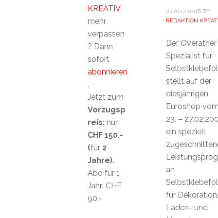
KREATIV
22/02/2008
BY
mehr
REDAKTION KREAT
verpassen
Der Overather
? Dann
Spezialist für
sofort
Selbstklebefol
abonnieren
stellt auf der
.
diesjährigen
Jetzt zum
Euroshop vo
Vorzugsp
23. – 27.02.20
reis:
nur
ein speziell
CHF 150.-
zugeschnitten
(
für
2
Leistungspro
Jahre).
an
Abo für 1
Selbstklebefol
Jahr: CHF
für Dekoration
90.-
Laden- und