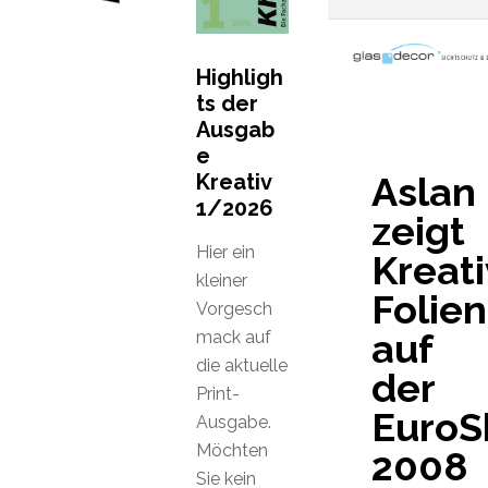
Highligh
ts der
Ausgab
e
Kreativ
Aslan
1/2026
zeigt
Hier ein
Kreati
kleiner
Folien
Vorgesch
auf
mack auf
die aktuelle
der
Print-
EuroS
Ausgabe.
Möchten
2008
Sie kein