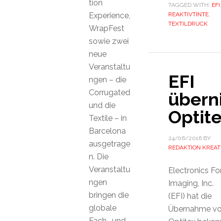
tion
TAGGED WITH:
EFI
Experience,
REAKTIVTINTE
,
TEXTILDRUCK
WrapFest
sowie zwei
neue
Veranstaltu
EFI
ngen – die
Corrugated
übern
und die
Optit
Textile – in
Barcelona
24/06/2016
BY
ausgetrage
REDAKTION KREAT
n. Die
Veranstaltu
Electronics Fo
ngen
Imaging, Inc.
bringen die
(EFI) hat die
globale
Übernahme v
Fach- und