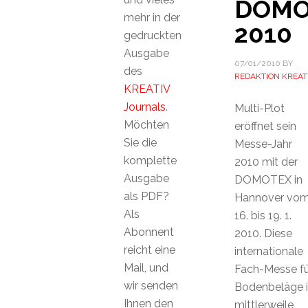
DOMO
mehr in der
2010
gedruckten
Ausgabe
07/01/2010
BY
des
REDAKTION KREAT
KREATIV
Journals
.
Multi-Plot
Möchten
eröffnet sein
Sie die
Messe-Jahr
komplette
2010 mit der
Ausgabe
DOMOTEX in
als PDF?
Hannover vo
Als
16. bis 19. 1.
Abonnent
2010. Diese
reicht eine
internationale
Mail, und
Fach-Messe fü
wir senden
Bodenbeläge i
Ihnen den
mittlerweile