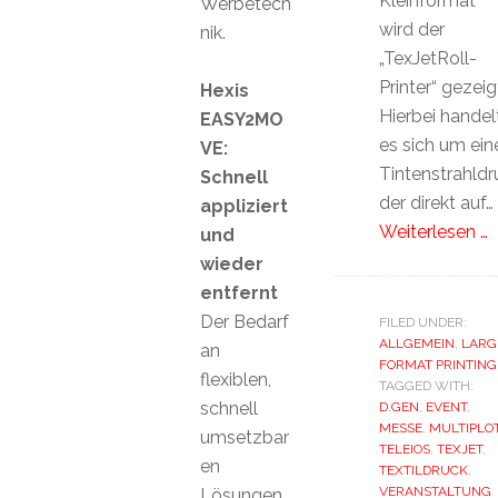
Kleinformat
Werbetech
wird der
nik.
„TexJetRoll-
Printer“ gezeig
Hexis
Hierbei handel
EASY2MO
es sich um ein
VE:
Tintenstrahldr
Schnell
der direkt auf…
appliziert
Weiterlesen …
und
wieder
entfernt
Der Bedarf
FILED UNDER:
ALLGEMEIN
,
LARG
an
FORMAT PRINTING
flexiblen,
TAGGED WITH:
schnell
D.GEN
,
EVENT
,
MESSE
,
MULTIPLO
umsetzbar
TELEIOS
,
TEXJET
,
en
TEXTILDRUCK
,
VERANSTALTUNG
Lösungen