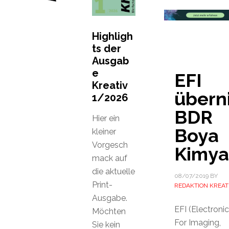
Highligh
ts der
Ausgab
e
EFI
Kreativ
übern
1/2026
BDR
Hier ein
Boya
kleiner
Vorgesch
Kimya
mack auf
die aktuelle
08/07/2019
BY
Print-
REDAKTION KREAT
Ausgabe.
EFI (Electroni
Möchten
For Imaging,
Sie kein