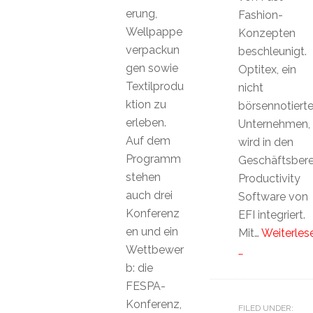
erung,
Fashion-
Wellpappe
Konzepten
verpackun
beschleunigt.
gen sowie
Optitex, ein
Textilprodu
nicht
ktion zu
börsennotiert
erleben.
Unter­nehmen,
Auf dem
wird in den
Programm
Geschäftsbere
stehen
Productivity
auch drei
Software von
Konferenz
EFI integriert.
en und ein
Mit…
Weiterles
Wettbewer
…
b: die
FESPA-
Konferenz,
FILED UNDER: