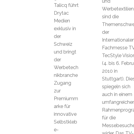
und
Talicq führt
Werbetextilien
Drytac
sind die
Medien
Themenschwe
exklusiv in
der
der
Internationale
Schweiz
Fachmesse T
und bringt
TecStyle Visio
der
(4. bis 6. Febru
Werbetech
2010 in
nikbranche
Stuttgart). Die
Zugang
spiegeln sich
zur
auch in einem
Premiumm
umfangreiche
arke für
Rahmenprog
innovative
für die
Selbstkleb
Messebesuche
e-
wider. Das TV-