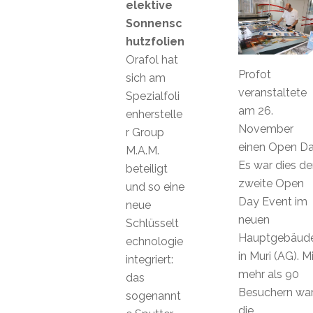
elektive
Sonnensc
hutzfolien
Orafol hat
Profot
sich am
veranstaltete
Spezialfoli
am 26.
enherstelle
November
r Group
einen Open Da
M.A.M.
Es war dies de
beteiligt
zweite Open
und so eine
Day Event im
neue
neuen
Schlüsselt
Hauptgebäud
echnologie
in Muri (AG). Mi
integriert:
mehr als 90
das
Besuchern wa
sogenannt
die