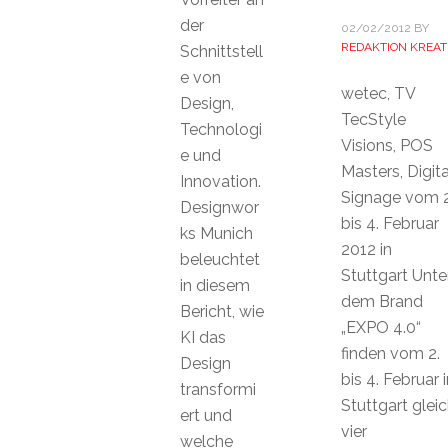
der
02/02/2012
BY
REDAKTION KREAT
Schnittstell
e von
wetec, TV
Design,
TecStyle
Technologi
Visions, POS
e und
Masters, Digita
Innovation.
Signage vom 2
Designwor
bis 4. Februar
ks Munich
2012 in
beleuchtet
Stuttgart Unte
in diesem
dem Brand
Bericht, wie
„EXPO 4.0“
KI das
finden vom 2.
Design
bis 4. Februar i
transformi
Stuttgart glei
ert und
vier
welche