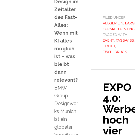
Design im
Zeitalter
des Fast-
FILED UNDER:
ALLGEMEIN
,
LARG
Alles:
FORMAT PRINTING
Wenn mit
TAGGED WITH:
KI alles
EVENT
,
TAGSWISS
,
TEXJET
,
möglich
TEXTILDRUCK
ist – was
bleibt
dann
relevant?
EXPO
BMW
4.0:
Group
Designwor
Werbe
ks Munich
hoch
ist ein
globaler
vier
Vorreiter an