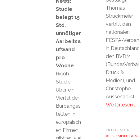
News:
Thomas
Studie
Struckmeier
belegt 15
vertritt den
Std.
nationalen
unnötiger
FESPA-Verba
Aarbeitsa
in Deutschland
ufwand
den BVDM
pro
(BundesVerba
Woche
Druck &
Ricoh-
Medien), und
Studie:
Christophe
Über ein
Aussenac ist…
Viertel der
Weiterlesen …
Büroanges
tellten in
europäisch
en Firmen
FILED UNDER:
ALLGEMEIN
,
LARG
gibt an, viel