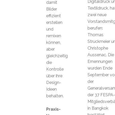
Digitaldruck u
damit
Textildruck, ha
Bilder
zwei neue
effizient
Vorstandsmitg
erstellen
berufen:
und
Thomas
remixen
Struckmeier u
können,
Christophe
aber
Aussenac. Die
gleichzeitig
Ernennungen
die
wurden Ende
Kontrolle
September vo
über ihre
der
Design-
Generalversa
Ideen
der 37 FESPA-
behalten.
Mitgliedsverb
in Bangkok
Praxis-
bestätigt.