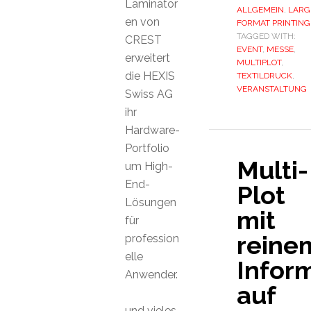
Laminator
ALLGEMEIN
,
LARG
en von
FORMAT PRINTING
TAGGED WITH:
CREST
EVENT
,
MESSE
,
erweitert
MULTIPLOT
,
die HEXIS
TEXTILDRUCK
,
VERANSTALTUNG
Swiss AG
ihr
Hardware-
Portfolio
Multi-
um High-
End-
Plot
Lösungen
mit
für
reine
profession
elle
Infor
Anwender.
auf
und vieles