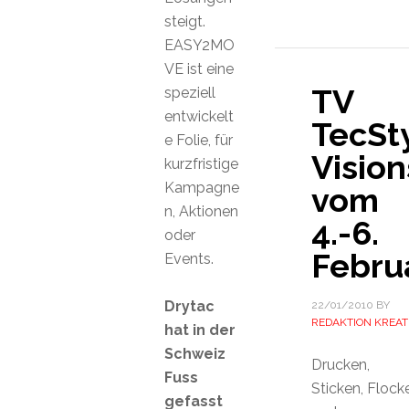
steigt.
EASY2MO
VE ist eine
TV
speziell
entwickelt
TecSt
e Folie, für
Vision
kurzfristige
Kampagne
vom
n, Aktionen
4.-6.
oder
Febru
Events.
Drytac
22/01/2010
BY
REDAKTION KREAT
hat in der
Schweiz
Drucken,
Fuss
Sticken, Flock
gefasst