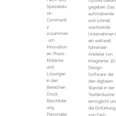
Optitex bekan
Spezialdru
gegeben. Das
ck-
aufstrebende
Communit
und schnell
y
wachsende
zusammen
Unternehmen i
, um
ein weltweit
Innovation
führender
en, Praxis-
Anbieter von
Einblicke
integrierter 3D
und
Design-
Lösungen
Software, die
in den
den digitalen
Bereichen
Wandel in der
Druck,
Textilindustrie
Beschilder
ermöglicht un
ung,
die Einführung
Personalisi
von Fast-