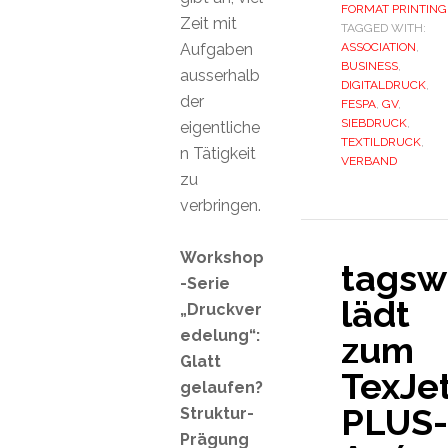
FORMAT PRINTING
Zeit mit
TAGGED WITH:
Aufgaben
ASSOCIATION
,
BUSINESS
,
ausserhalb
DIGITALDRUCK
,
der
FESPA
,
GV
,
SIEBDRUCK
,
eigentliche
TEXTILDRUCK
,
n Tätigkeit
VERBAND
zu
verbringen.
Workshop
tagsw
-Serie
lädt
„Druckver
edelung“:
zum
Glatt
TexJe
gelaufen?
PLUS-
Struktur-
Prägung