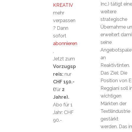
Inc.) tätigt ein
KREATIV
weitere
mehr
strategische
verpassen
Übernahme u
? Dann
erweitert dami
sofort
seine
abonnieren
Angebotspale
.
an
Jetzt zum
Reaktivtinten.
Vorzugsp
Das Ziel: Die
reis:
nur
Position von E
CHF 150.-
Reggiani soll i
(
für
2
wichtigen
Jahre).
Märkten der
Abo für 1
Textilindustrie
Jahr: CHF
gestärkt
90.-
werden. Das i