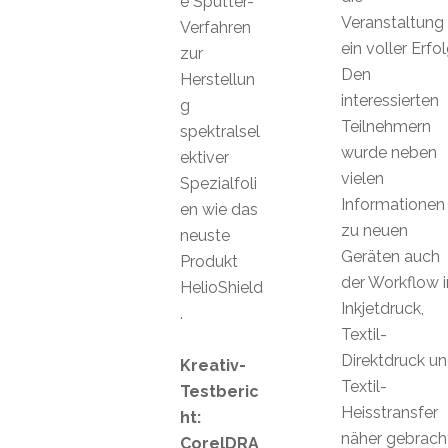
e Sputter-
Veranstaltung
Verfahren
ein voller Erfol
zur
Den
Herstellun
interessierten
g
Teilnehmern
spektralsel
wurde neben
ektiver
vielen
Spezialfoli
Informationen
en wie das
zu neuen
neuste
Geräten auch
Produkt
der Workflow 
HelioShield
Inkjetdruck,
.
Textil-
Direktdruck u
Kreativ-
Textil-
Testberic
Heisstransfer
ht:
näher gebracht
CorelDRA