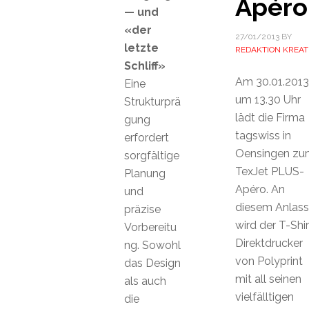
Apéro
— und
«der
27/01/2013
BY
letzte
REDAKTION KREAT
Schliff»
Am 30.01.2013
Eine
um 13.30 Uhr
Strukturprä
lädt die Firma
gung
tagswiss in
erfordert
Oensingen zu
sorgfältige
TexJet PLUS-
Planung
Apéro. An
und
diesem Anlass
präzise
wird der T-Shir
Vorbereitu
Direktdrucker
ng. Sowohl
von Polyprint
das Design
mit all seinen
als auch
vielfälltigen
die