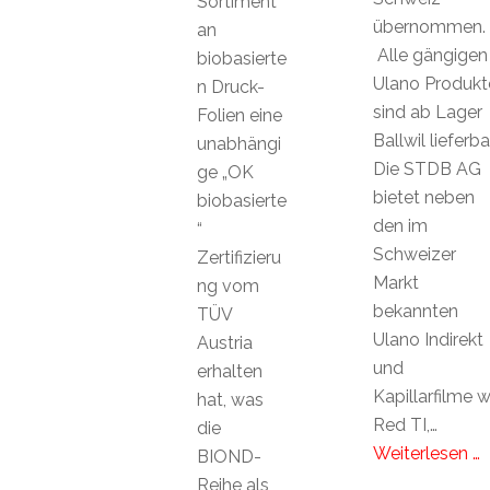
Sortiment
übernommen.
an
Alle gängigen
biobasierte
Ulano Produkt
n Druck-
sind ab Lager
Folien eine
Ballwil lieferbar
unabhängi
Die STDB AG
ge „OK
bietet neben
biobasierte
den im
“
Schweizer
Zertifizieru
Markt
ng vom
bekannten
TÜV
Ulano Indirekt
Austria
und
erhalten
Kapillarfilme w
hat, was
Red TI,…
die
Weiterlesen …
BIOND-
Reihe als