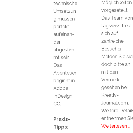
Möglichkeiten
technische
vorgesetellt.
Umsetzun
Das Team von
g müssen
tagswiss freut
perfekt
sich auf
aufeinan-
zahlreiche
der
Besucher:
abgestim
Melden Sie sic
mt sein.
doch bitte an
Das
mit dem
Abenteuer
Vermerk –
beginnt in
gesehen bei
Adobe
Kreativ-
InDesign
Journal.com.
CC.
Weitere Detail
entnehmen Si
Praxis-
Weiterlesen …
Tipps: