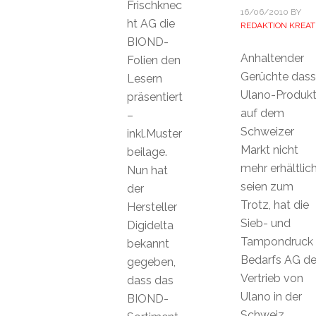
Frischknec
16/06/2010
BY
ht AG die
REDAKTION KREAT
BIOND-
Anhaltender
Folien den
Gerüchte dass
Lesern
Ulano-Produk
präsentiert
auf dem
–
Schweizer
inkl.Muster
Markt nicht
beilage.
mehr erhältlic
Nun hat
seien zum
der
Trotz, hat die
Hersteller
Sieb- und
Digidelta
Tampondruck
bekannt
Bedarfs AG d
gegeben,
Vertrieb von
dass das
Ulano in der
BIOND-
Schweiz