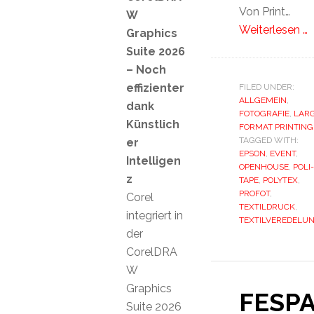
Von Print…
W
Weiterlesen …
Graphics
Suite 2026
– Noch
effizienter
FILED UNDER:
ALLGEMEIN
,
dank
FOTOGRAFIE
,
LAR
Künstlich
FORMAT PRINTING
TAGGED WITH:
er
EPSON
,
EVENT
,
Intelligen
OPENHOUSE
,
POLI-
z
TAPE
,
POLYTEX
,
PROFOT
,
Corel
TEXTILDRUCK
,
integriert in
TEXTILVEREDELU
der
CorelDRA
W
Graphics
FESP
Suite 2026