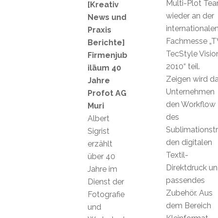
Multi-Plot Te
[Kreativ
wieder an der
News und
internationale
Praxis
Fachmesse „T
Berichte]
TecStyle Visio
Firmenjub
2010“ teil.
iläum 40
Zeigen wird d
Jahre
Unternehmen
Profot AG
den Workflow
Muri
des
Albert
Sublimationstr
Sigrist
den digitalen
erzählt
Textil-
über 40
Direktdruck u
Jahre im
passendes
Dienst der
Zubehör. Aus
Fotografie
dem Bereich
und