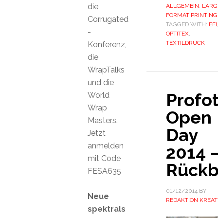
die
ALLGEMEIN
,
LARG
FORMAT PRINTING
Corrugated
TAGGED WITH:
EFI
-
OPTITEX
,
TEXTILDRUCK
Konferenz,
die
WrapTalks
und die
Profo
World
Wrap
Open
Masters.
Day
Jetzt
anmelden
2014 
mit Code
Rückb
FESA635
01/12/2014
BY
Neue
REDAKTION KREAT
spektrals