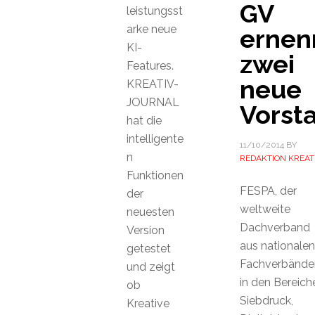
GV
leistungsst
arke neue
ernen
KI-
zwei
Features.
neue
KREATIV-
JOURNAL
Vorst
hat die
intelligente
11/10/2014
BY
n
REDAKTION KREAT
Funktionen
FESPA, der
der
weltweite
neuesten
Dachverband
Version
aus nationalen
getestet
Fachverbände
und zeigt
in den Bereich
ob
Siebdruck,
Kreative