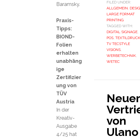
FILED UNDER:
Baramsky.
ALLGEMEIN
,
DESI
LARGE FORMAT
Praxis-
PRINTING
TAGGED WITH:
Tipps:
DIGITAL SIGNAGE
,
BIOND-
POS
,
TEXTILDRUC
TV TECSTYLE
Folien
VISIONS
,
erhalten
WERBETECHNIK
,
unabhäng
WETEC
ige
Zertifizier
ung von
TÜV
Neuer
Austria
Vertr
In der
von
Kreativ-
Ausgabe
Ulano
4/25 hat