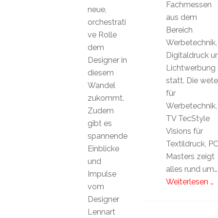
Fachmessen
neue,
aus dem
orchestrati
Bereich
ve Rolle
Werbetechnik,
dem
Digitaldruck u
Designer in
Lichtwerbung
diesem
statt. Die wet
Wandel
für
zukommt.
Werbetechnik,
Zudem
TV TecStyle
gibt es
Visions für
spannende
Textildruck, P
Einblicke
Masters zeigt
und
alles rund um…
Impulse
Weiterlesen …
vom
Designer
Lennart