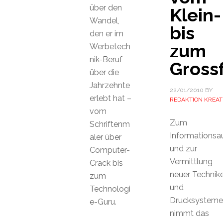
über den
Klein-
Wandel,
bis
den er im
zum
Werbetech
nik-Beruf
Gross
über die
Jahrzehnte
22/01/2010
BY
erlebt hat –
REDAKTION KREAT
vom
Zum
Schriftenm
Informationsa
aler über
und zur
Computer-
Vermittlung
Crack bis
neuer Technik
zum
und
Technologi
Drucksysteme
e-Guru.
nimmt das