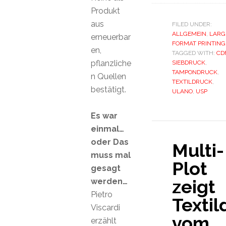
Produkt
aus
FILED UNDER:
ALLGEMEIN
,
LARG
erneuerbar
FORMAT PRINTING
en,
TAGGED WITH:
CD
pflanzliche
SIEBDRUCK
,
TAMPONDRUCK
,
n Quellen
TEXTILDRUCK
,
bestätigt.
ULANO
,
USP
Es war
einmal…
oder Das
Multi-
muss mal
Plot
gesagt
zeigt
werden…
Pietro
Textil
Viscardi
vom
erzählt