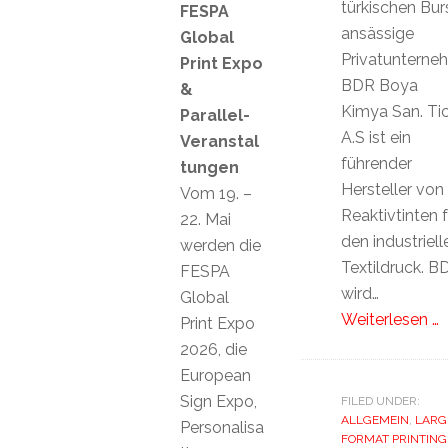
türkischen Bur
FESPA
ansässige
Global
Privatunterne
Print Expo
BDR Boya
&
Kimya San. Tic
Parallel-
A.S ist ein
Veranstal
führender
tungen
Hersteller von
Vom 19. –
Reaktivtinten f
22. Mai
den industriell
werden die
Textildruck. B
FESPA
wird…
Global
Weiterlesen …
Print Expo
2026, die
European
Sign Expo,
FILED UNDER:
ALLGEMEIN
,
LARG
Personalisa
FORMAT PRINTING