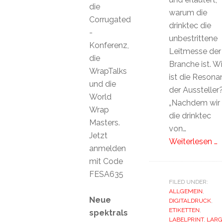
die
warum die
Corrugated
drinktec die
-
unbestrittene
Konferenz,
Leitmesse der
die
Branche ist. W
WrapTalks
ist die Resona
und die
der Aussteller
World
„Nachdem wir
Wrap
die drinktec
Masters.
von…
Jetzt
Weiterlesen …
anmelden
mit Code
FESA635
FILED UNDER:
ALLGEMEIN
,
Neue
DIGITALDRUCK
,
ETIKETTEN
,
spektrals
LABELPRINT
,
LARG