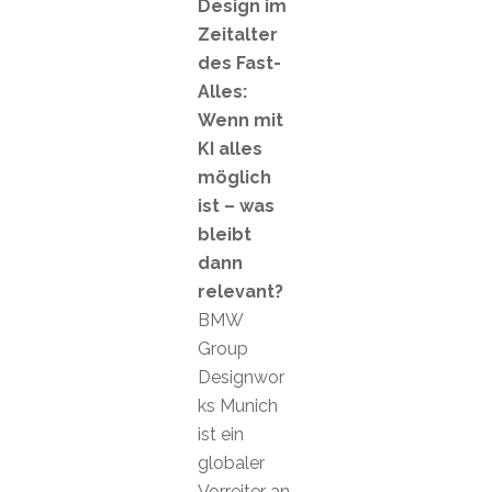
Design im
Zeitalter
des Fast-
Alles:
Wenn mit
KI alles
möglich
ist – was
bleibt
dann
relevant?
BMW
Group
Designwor
ks Munich
ist ein
globaler
Vorreiter an