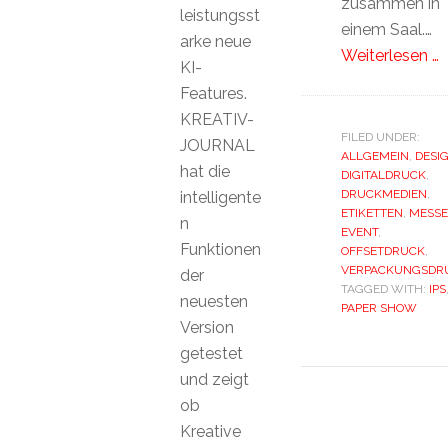
zusammen in
leistungsst
einem Saal.…
arke neue
Weiterlesen …
KI-
Features.
KREATIV-
FILED UNDER:
JOURNAL
ALLGEMEIN
,
DESI
hat die
DIGITALDRUCK
,
DRUCKMEDIEN
,
intelligente
ETIKETTEN
,
MESSE
n
EVENT
,
Funktionen
OFFSETDRUCK
,
VERPACKUNGSDR
der
TAGGED WITH:
IPS
neuesten
PAPER SHOW
Version
getestet
und zeigt
ob
Kreative