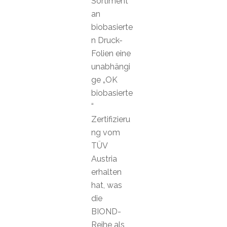
Sortiment
an
biobasierte
n Druck-
Folien eine
unabhängi
ge „OK
biobasierte
“
Zertifizieru
ng vom
TÜV
Austria
erhalten
hat, was
die
BIOND-
Reihe als