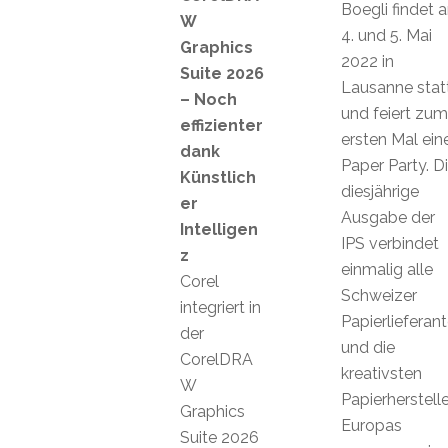
Boegli findet 
W
4. und 5. Mai
Graphics
2022 in
Suite 2026
Lausanne stat
– Noch
und feiert zum
effizienter
ersten Mal ein
dank
Paper Party. D
Künstlich
diesjährige
er
Ausgabe der
Intelligen
IPS verbindet
z
einmalig alle
Corel
Schweizer
integriert in
Papierlieferan
der
und die
CorelDRA
kreativsten
W
Papierherstelle
Graphics
Europas
Suite 2026