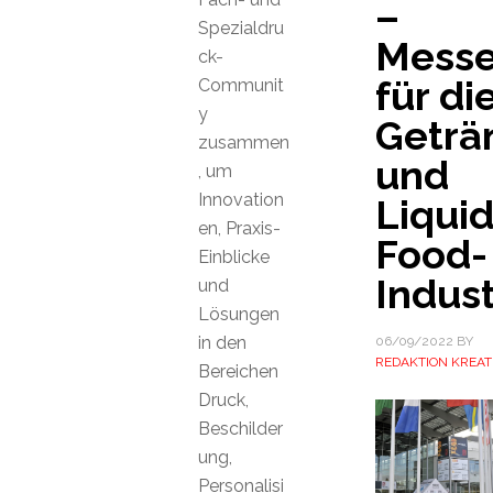
–
Spezialdru
Mess
ck-
für di
Communit
y
Geträ
zusammen
und
, um
Innovation
Liquid
en, Praxis-
Food-
Einblicke
Indust
und
Lösungen
in den
06/09/2022
BY
REDAKTION KREAT
Bereichen
Druck,
Beschilder
ung,
Personalisi