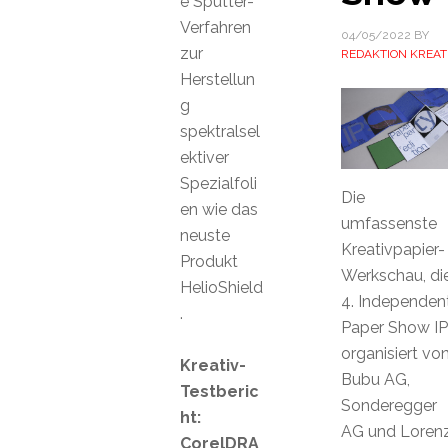
e Sputter-
Verfahren
04/05/2022
BY
zur
REDAKTION KREAT
Herstellun
g
spektralsel
ektiver
Spezialfoli
Die
en wie das
umfassenste
neuste
Kreativpapier-
Produkt
Werkschau, di
HelioShield
4. Independen
.
Paper Show IP
organisiert vo
Kreativ-
Bubu AG,
Testberic
Sonderegger
ht:
AG und Loren
CorelDRA