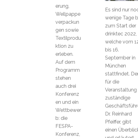
erung,
Es sind nur no
Wellpappe
wenige Tage b
verpackun
zum Start der
gen sowie
drinktec 2022,
Textilprodu
welche vom 12
ktion zu
bis 16.
erleben.
September in
Auf dem
München
Programm
stattfindet. De
stehen
für die
auch drei
Veranstaltung
Konferenz
zuständige
en und ein
Geschäftsführe
Wettbewer
Dr. Reinhard
b: die
Pfeiffer, gibt
FESPA-
einen Überblic
Konferenz,
und erläutert,