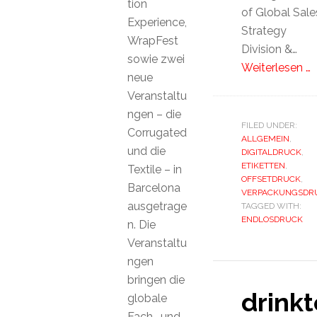
tion
of Global Sale
Experience,
Strategy
WrapFest
Division &…
sowie zwei
Weiterlesen …
neue
Veranstaltu
ngen – die
FILED UNDER:
Corrugated
ALLGEMEIN
,
und die
DIGITALDRUCK
,
ETIKETTEN
,
Textile – in
OFFSETDRUCK
,
Barcelona
VERPACKUNGSDR
ausgetrage
TAGGED WITH:
ENDLOSDRUCK
n. Die
Veranstaltu
ngen
bringen die
drink
globale
Fach- und