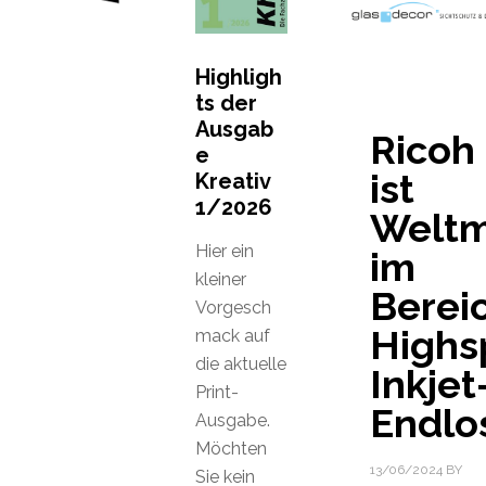
Highligh
ts der
Ausgab
Ricoh
e
ist
Kreativ
1/2026
Weltm
Hier ein
im
kleiner
Berei
Vorgesch
Highs
mack auf
die aktuelle
Inkjet
Print-
Endlo
Ausgabe.
Möchten
13/06/2024
BY
Sie kein