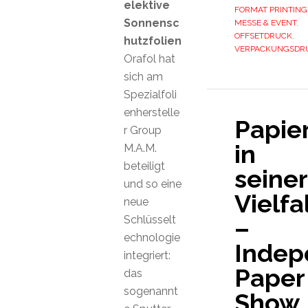
elektive
FORMAT PRINTING
Sonnensc
MESSE & EVENT
,
OFFSETDRUCK
,
hutzfolien
VERPACKUNGSDR
Orafol hat
sich am
Spezialfoli
enherstelle
Papie
r Group
in
M.A.M.
beteiligt
seiner
und so eine
Vielfa
neue
Schlüsselt
–
echnologie
Indep
integriert:
Paper
das
sogenannt
Show