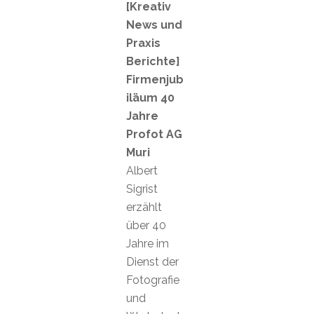
[Kreativ
News und
Praxis
Berichte]
Firmenjub
iläum 40
Jahre
Profot AG
Muri
Albert
Sigrist
erzählt
über 40
Jahre im
Dienst der
Fotografie
und