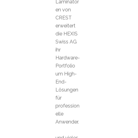
Laminator
en von
CREST
erweitert
die HEXIS
Swiss AG
ihr
Hardware-
Portfolio
um High-
End-
Lösungen
für
profession
elle
Anwender.
und vieles