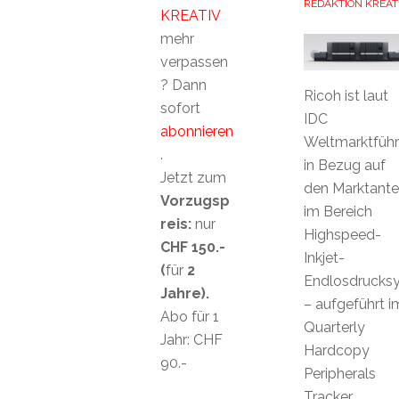
REDAKTION KREAT
KREATIV
mehr
verpassen
? Dann
Ricoh ist laut
sofort
IDC
abonnieren
Weltmarktführ
.
in Bezug auf
Jetzt zum
den Marktantei
Vorzugsp
im Bereich
reis:
nur
Highspeed-
CHF 150.-
Inkjet-
(
für
2
Endlosdrucks
Jahre).
– aufgeführt i
Abo für 1
Quarterly
Jahr: CHF
Hardcopy
90.-
Peripherals
Tracker