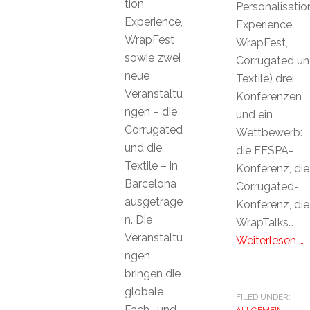
tion
Personalisatio
Experience,
Experience,
WrapFest
WrapFest,
sowie zwei
Corrugated u
neue
Textile) drei
Veranstaltu
Konferenzen
ngen – die
und ein
Corrugated
Wettbewerb:
und die
die FESPA-
Textile – in
Konferenz, die
Barcelona
Corrugated-
ausgetrage
Konferenz, die
n. Die
WrapTalks…
Veranstaltu
Weiterlesen …
ngen
bringen die
globale
FILED UNDER:
Fach- und
ALLGEMEIN
,