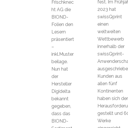
fest. Im Frühja
Frischknec
2023 hat
ht AG die
swissQprint
BIOND-
einen
Folien den
weltweiten
Lesern
Wettbewerb
präsentiert
innerhalb der
–
swissQprint-
inkl.Muster
Anwenderscha
beilage.
ausgeschriebe
Nun hat
Kunden aus
der
allen fünf
Hersteller
Kontinenten
Digidelta
haben sich der
bekannt
Herausforder
gegeben,
gestellt und 6
dass das
Werke
BIOND-