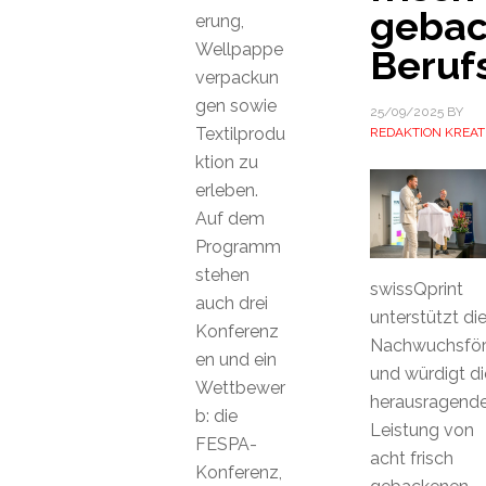
geba
erung,
Wellpappe
Beruf
verpackun
gen sowie
25/09/2025
BY
Textilprodu
REDAKTION KREAT
ktion zu
erleben.
Auf dem
Programm
stehen
swissQprint
auch drei
unterstützt di
Konferenz
Nachwuchsför
en und ein
und würdigt di
Wettbewer
herausragend
b: die
Leistung von
FESPA-
acht frisch
Konferenz,