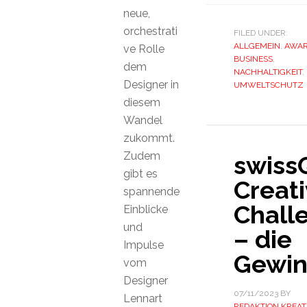
neue,
orchestrati
FILED UNDER:
ALLGEMEIN
,
AWA
ve Rolle
BUSINESS
,
dem
NACHHALTIGKEIT
,
Designer in
UMWELTSCHUTZ
diesem
Wandel
zukommt.
Zudem
swiss
gibt es
Creat
spannende
Chall
Einblicke
und
– die
Impulse
Gewin
vom
Designer
07/11/2023
BY
Lennart
REDAKTION KREAT