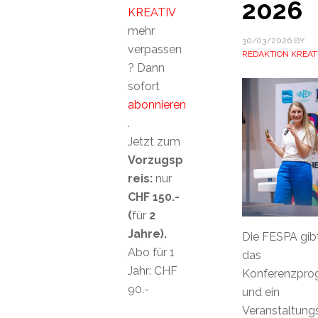
2026
KREATIV
mehr
30/03/2026
BY
verpassen
REDAKTION KREAT
? Dann
sofort
abonnieren
.
Jetzt zum
Vorzugsp
reis:
nur
CHF 150.-
(
für
2
Jahre).
Die FESPA gib
Abo für 1
das
Jahr: CHF
Konferenzpr
90.-
und ein
Veranstaltungs