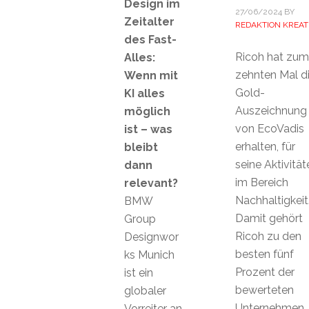
Design im
27/06/2024
BY
Zeitalter
REDAKTION KREAT
des Fast-
Ricoh hat zum
Alles:
zehnten Mal d
Wenn mit
Gold-
KI alles
Auszeichnung
möglich
von EcoVadis
ist – was
erhalten, für
bleibt
seine Aktivität
dann
im Bereich
relevant?
Nachhaltigkeit
BMW
Damit gehört
Group
Ricoh zu den
Designwor
besten fünf
ks Munich
Prozent der
ist ein
bewerteten
globaler
Unternehmen
Vorreiter an