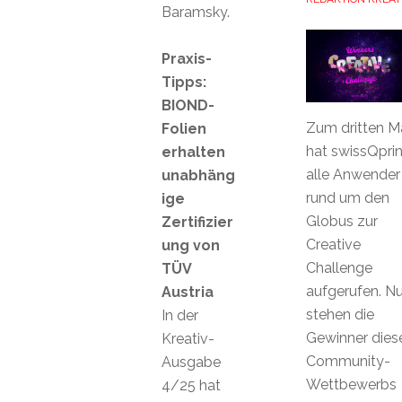
Baramsky.
Praxis-
Tipps:
BIOND-
Zum dritten M
Folien
hat swissQprin
erhalten
alle Anwender
unabhäng
rund um den
ige
Globus zur
Zertifizier
Creative
ung von
Challenge
TÜV
aufgerufen. N
Austria
stehen die
In der
Gewinner dies
Kreativ-
Community-
Ausgabe
Wettbewerbs
4/25 hat