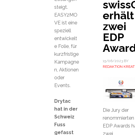
swiss
steigt.
erhält
EASY2MO
VE ist eine
zwei
speziell
EDP
entwickelt
Awar
e Folie, für
kurzfristige
15/06/2023
BY
Kampagne
REDAKTION KREAT
n, Aktionen
oder
Events.
Drytac
hat in der
Die Jury der
Schweiz
renommierten
Fuss
EDP Awards h
gefasst
zwei