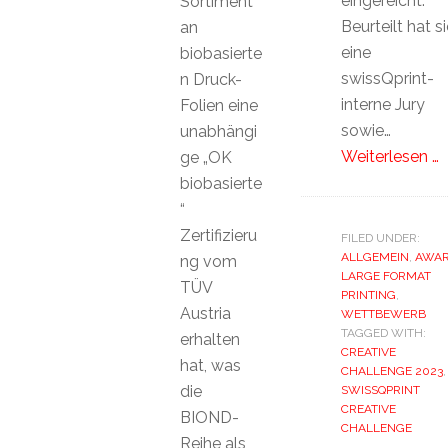
eingereicht.
Sortiment
Beurteilt hat si
an
eine
biobasierte
swissQprint-
n Druck-
interne Jury
Folien eine
sowie…
unabhängi
Weiterlesen …
ge „OK
biobasierte
“
Zertifizieru
FILED UNDER:
ALLGEMEIN
,
AWA
ng vom
LARGE FORMAT
TÜV
PRINTING
,
Austria
WETTBEWERB
TAGGED WITH:
erhalten
CREATIVE
hat, was
CHALLENGE 2023
,
die
SWISSQPRINT
CREATIVE
BIOND-
CHALLENGE
Reihe als