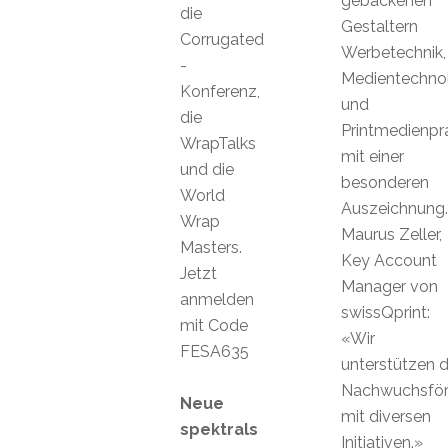
gebackenen
die
Gestaltern
Corrugated
Werbetechnik,
-
Medientechno
Konferenz,
und
die
Printmedienpra
WrapTalks
mit einer
und die
besonderen
World
Auszeichnung.
Wrap
Maurus Zeller,
Masters.
Key Account
Jetzt
Manager von
anmelden
swissQprint:
mit Code
«Wir
FESA635
unterstützen d
Nachwuchsför
Neue
mit diversen
spektrals
Initiativen.»