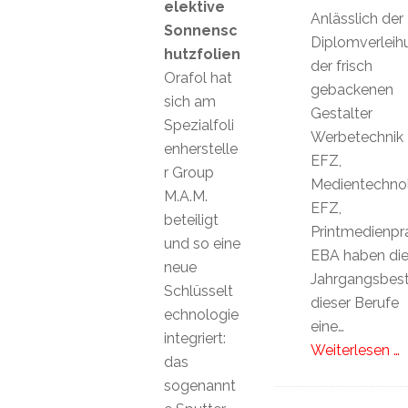
elektive
Anlässlich der
Sonnensc
Diplomverleih
hutzfolien
der frisch
Orafol hat
gebackenen
sich am
Gestalter
Spezialfoli
Werbetechnik
enherstelle
EFZ,
r Group
Medientechno
M.A.M.
EFZ,
beteiligt
Printmedienpra
und so eine
EBA haben di
neue
Jahrgangsbes
Schlüsselt
dieser Berufe
echnologie
eine…
integriert:
Weiterlesen …
das
sogenannt