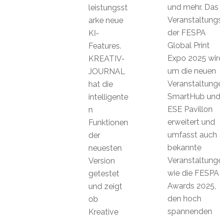
und mehr. Das
leistungsst
Veranstaltun
arke neue
der FESPA
KI-
Global Print
Features.
Expo 2025 wir
KREATIV-
um die neuen
JOURNAL
Veranstaltung
hat die
SmartHub un
intelligente
ESE Pavillon
n
erweitert und
Funktionen
umfasst auch
der
bekannte
neuesten
Veranstaltung
Version
wie die FESPA
getestet
Awards 2025,
und zeigt
den hoch
ob
spannenden
Kreative