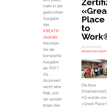
Zertif
mehr in der
«Grea
gedruckten
Place
Ausgabe
des
to
KREATIV
Work
Journals
.
Möchten
21/07/2021
BY
Sie die
REDAKTION KREAT
komplette
Ausgabe
als PDF?
Als
Abonnent
Die blue
reicht eine
Entertainment
Mail, und
AG wurde von
wir senden
«Great Place 
Ihnen den