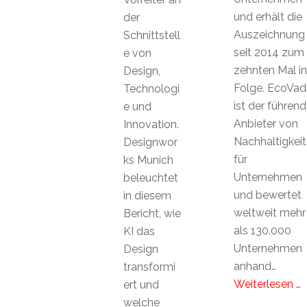
und erhält die
der
Auszeichnung
Schnittstell
seit 2014 zum
e von
zehnten Mal in
Design,
Folge. EcoVad
Technologi
ist der führen
e und
Anbieter von
Innovation.
Nachhaltigkei
Designwor
für
ks Munich
Unternehmen
beleuchtet
und bewertet
in diesem
weltweit mehr
Bericht, wie
als 130.000
KI das
Unternehmen
Design
anhand…
transformi
Weiterlesen …
ert und
welche