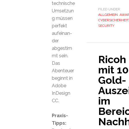
technische
FILED UNDER:
Umsetzun
ALLGEMEIN
,
AWA
g müssen
CYBERSICHERHEIT/
perfekt
SECURITY
aufeinan-
der
abgestim
mt sein.
Ricoh
Das
mit 10
Abenteuer
Gold-
beginnt in
Adobe
Ausze
InDesign
im
CC.
Berei
Praxis-
Nachh
Tipps: