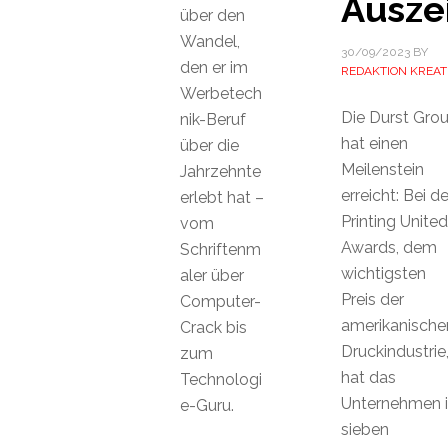
Ausze
über den
Wandel,
30/09/2023
BY
den er im
REDAKTION KREAT
Werbetech
Die Durst Gro
nik-Beruf
hat einen
über die
Meilenstein
Jahrzehnte
erreicht: Bei d
erlebt hat –
Printing United
vom
Awards, dem
Schriftenm
wichtigsten
aler über
Preis der
Computer-
amerikanische
Crack bis
Druckindustrie
zum
hat das
Technologi
Unternehmen 
e-Guru.
sieben