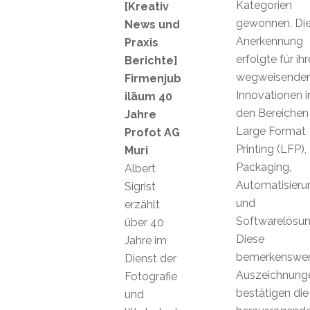
Kategorien
[Kreativ
gewonnen. Di
News und
Anerkennung
Praxis
erfolgte für ihr
Berichte]
wegweisende
Firmenjub
Innovationen i
iläum 40
den Bereichen
Jahre
Large Format
Profot AG
Printing (LFP),
Muri
Packaging,
Albert
Automatisieru
Sigrist
und
erzählt
Softwarelösun
über 40
Diese
Jahre im
bemerkenswer
Dienst der
Auszeichnung
Fotografie
bestätigen die
und