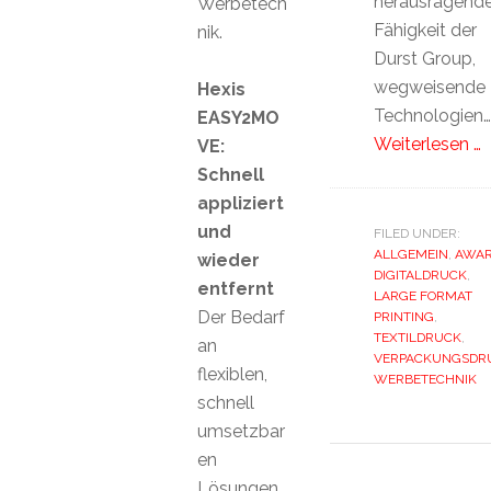
herausragend
Werbetech
Fähigkeit der
nik.
Durst Group,
wegweisende
Hexis
Technologien…
EASY2MO
Weiterlesen …
VE:
Schnell
appliziert
und
FILED UNDER:
ALLGEMEIN
,
AWA
wieder
DIGITALDRUCK
,
entfernt
LARGE FORMAT
Der Bedarf
PRINTING
,
TEXTILDRUCK
,
an
VERPACKUNGSDR
flexiblen,
WERBETECHNIK
schnell
umsetzbar
en
Lösungen