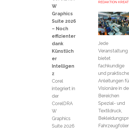
REDAKTION KREAT
W
Graphics
Suite 2026
– Noch
effizienter
Jede
dank
Veranstaltung
Künstlich
bietet
er
fachkundige
Intelligen
und praktisch
z
Anleitungen fü
Corel
Visionäre in d
integriert in
Bereichen
der
Spezial- und
CorelDRA
Textildruck,
W
Bekleidungspr
Graphics
Fahrzeugfolie
Suite 2026