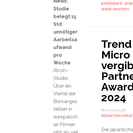
News:
EXPERIENCE
,
WOR
Studie
WRAP MASTERS
belegt 15
Std.
unnötiger
Aarbeitsa
Trend
ufwand
Micro
pro
vergib
Woche
Ricoh-
Partn
Studie:
Awar
Über ein
Viertel der
2024
Büroanges
tellten in
18/12/2024
BY
REDAKTION KREAT
europäisch
en Firmen
Der japanisch
gibt an, viel