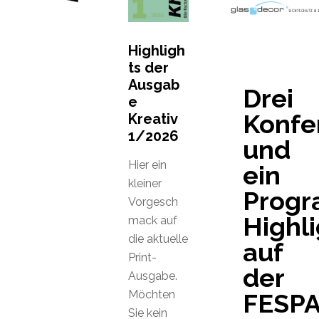
Highligh
ts der
Ausgab
Drei
e
Konfe
Kreativ
1/2026
und
Hier ein
ein
kleiner
Prog
Vorgesch
Highli
mack auf
die aktuelle
auf
Print-
der
Ausgabe.
Möchten
FESP
Sie kein