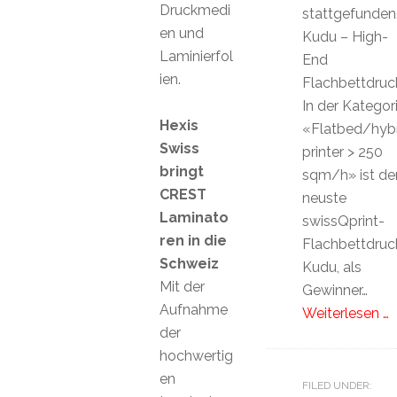
Druckmedi
stattgefunden
en und
Kudu – High-
Laminierfol
End
ien.
Flachbettdruck
In der Kategor
Hexis
«Flatbed/hyb
Swiss
printer > 250
bringt
sqm/h» ist de
CREST
neuste
Laminato
swissQprint-
ren in die
Flachbettdruck
Schweiz
Kudu, als
Mit der
Gewinner…
Aufnahme
Weiterlesen …
der
hochwertig
en
FILED UNDER: