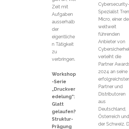
Cybersecurity
Zeit mit
Spezialist Tre
Aufgaben
Micro, einer de
ausserhalb
weltweit
der
führenden
eigentliche
Anbieter von
n Tätigkeit
Cybersicherhe
zu
verleiht die
verbringen.
Partner Award
2024 an seine
Workshop
erfolgreichste
-Serie
Partner und
„Druckver
Distributoren
edelung“:
aus
Glatt
Deutschland,
gelaufen?
Österreich un
Struktur-
der Schweiz. D
Prägung