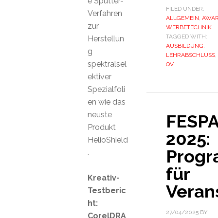
e Sputter-
FILED UNDER:
Verfahren
ALLGEMEIN
,
AWA
zur
WERBETECHNIK
TAGGED WITH:
Herstellun
AUSBILDUNG
,
g
LEHRABSCHLUSS
,
spektralsel
QV
ektiver
Spezialfoli
en wie das
neuste
FESP
Produkt
2025:
HelioShield
Prog
.
für
Kreativ-
Veran
Testberic
ht:
27/04/2025
BY
CorelDRA