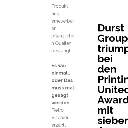
Produkt
aus
erneuerbar
Durst
en,
Group
pflanzliche
n Quellen
triump
bestätigt.
bei
Es war
den
einmal…
Printi
oder Das
Unite
muss mal
gesagt
Awar
werden…
mit
Pietro
siebe
Viscardi
erzählt