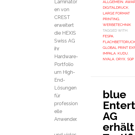
Laminator
ALLGEMEIN
,
AWA
DIGITALDRUCK
,
en von
LARGE FORMAT
CREST
PRINTING
,
erweitert
WERBETECHNIK
TAGGED WITH:
die HEXIS
FESPA
,
Swiss AG
FLACHBETTDRUC
GLOBAL PRINT EX
ihr
IMPALA
,
KUDU
,
Hardware-
NYALA
,
ORYX
,
SQP
Portfolio
um High-
End-
Lösungen
blue
für
Enter
profession
elle
AG
Anwender.
erhält
und vieles