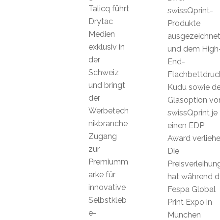
Talicq führt
swissQprint-
Drytac
Produkte
Medien
ausgezeichne
exklusiv in
und dem High
der
End-
Schweiz
Flachbettdruc
und bringt
Kudu sowie de
der
Glasoption vo
Werbetech
swissQprint je
nikbranche
einen EDP
Zugang
Award verliehe
zur
Die
Premiumm
Preisverleihun
arke für
hat während d
innovative
Fespa Global
Selbstkleb
Print Expo in
e-
München