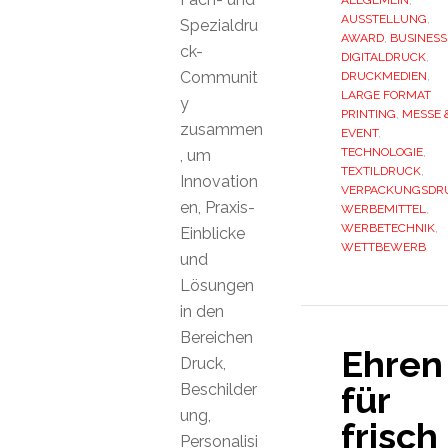
AUSSTELLUNG
,
Spezialdru
AWARD
,
BUSINESS
ck-
DIGITALDRUCK
,
Communit
DRUCKMEDIEN
,
LARGE FORMAT
y
PRINTING
,
MESSE 
zusammen
EVENT
,
TECHNOLOGIE
,
, um
TEXTILDRUCK
,
Innovation
VERPACKUNGSDR
en, Praxis-
WERBEMITTEL
,
WERBETECHNIK
,
Einblicke
WETTBEWERB
und
Lösungen
in den
Bereichen
Ehren
Druck,
für
Beschilder
ung,
frisch
Personalisi