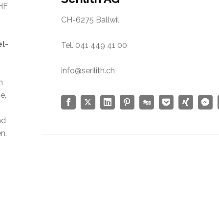
CHF
CH-6275 Ballwil
el-
Tel. 041 449 41 00
info@serilith.ch
n
e,
nd
n.