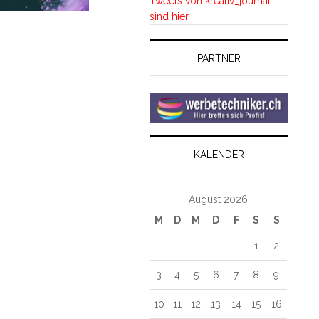
Tweets von kreativ_journal
sind hier
PARTNER
KALENDER
August 2026
M
D
M
D
F
S
S
1
2
3
4
5
6
7
8
9
10
11
12
13
14
15
16