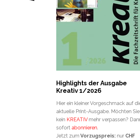
Highlights der Ausgabe
Kreativ 1/2026
Hier ein kleiner Vorgeschmack auf di
aktuelle Print-Ausgabe. Möchten Sie
kein
KREATIV
mehr verpassen? Dan
sofort
abonnieren
.
Jetzt zum
Vorzugspreis:
nur
CHF