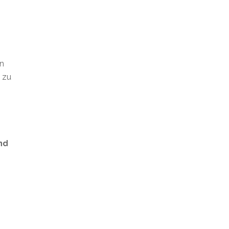
en
t zu
nd
s