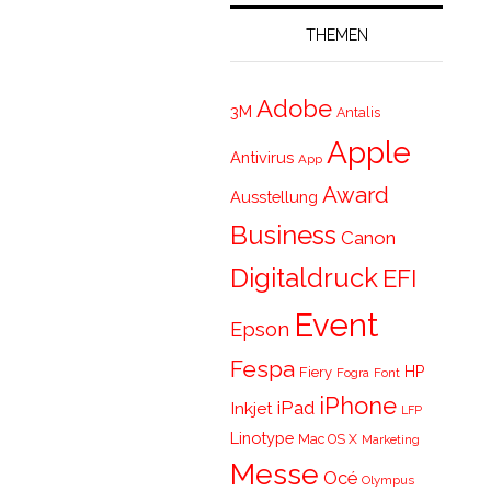
THEMEN
Adobe
3M
Antalis
Apple
Antivirus
App
Award
Ausstellung
Business
Canon
Digitaldruck
EFI
Event
Epson
Fespa
HP
Fiery
Fogra
Font
iPhone
iPad
Inkjet
LFP
Linotype
Mac OS X
Marketing
Messe
Océ
Olympus