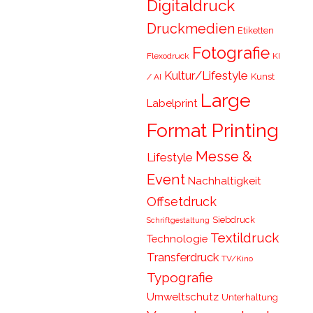
Digitaldruck
Druckmedien
Etiketten
Fotografie
Flexodruck
KI
Kultur/Lifestyle
Kunst
/ AI
Large
Labelprint
Format Printing
Messe &
Lifestyle
Event
Nachhaltigkeit
Offsetdruck
Siebdruck
Schriftgestaltung
Textildruck
Technologie
Transferdruck
TV/Kino
Typografie
Umweltschutz
Unterhaltung