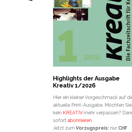
Highlights der Ausgabe
Kreativ 1/2026
Hier ein kleiner Vorgeschmack auf di
aktuelle Print-Ausgabe. Möchten Sie
kein
KREATIV
mehr verpassen? Dan
sofort
abonnieren
.
Jetzt zum
Vorzugspreis:
nur
CHF