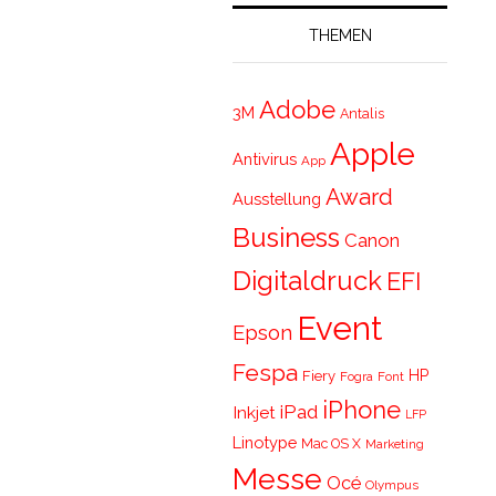
THEMEN
Adobe
3M
Antalis
Apple
Antivirus
App
Award
Ausstellung
Business
Canon
Digitaldruck
EFI
Event
Epson
Fespa
HP
Fiery
Fogra
Font
iPhone
iPad
Inkjet
LFP
Linotype
Mac OS X
Marketing
Messe
Océ
Olympus