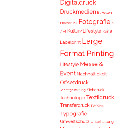
Digitaldruck
Druckmedien
Etiketten
Fotografie
Flexodruck
KI
Kultur/Lifestyle
Kunst
/ AI
Large
Labelprint
Format Printing
Messe &
Lifestyle
Event
Nachhaltigkeit
Offsetdruck
Siebdruck
Schriftgestaltung
Textildruck
Technologie
Transferdruck
TV/Kino
Typografie
Umweltschutz
Unterhaltung