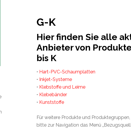
G-K
Hier finden Sie alle a
Anbieter von Produkt
bis K
•
Hart-PVC-Schaumplatten
•
Inkjet-Systeme
•
Klebstoffe und Leime
•
Klebebänder
e
•
Kunststoffe
n
Für weitere Produkte und Produktegruppen,
bitte zur Navigation das Menü „Bezugsquelle