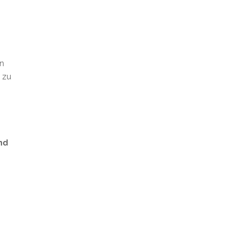
en
t zu
nd
s