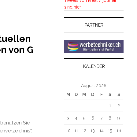
Tweets von kreativ_journal
sind hier
PARTNER
ktuellen
en von G
KALENDER
August 2026
M
D
M
D
F
S
S
1
2
3
4
5
6
7
8
9
 benutzen Sie
nverzeichnis“.
10
11
12
13
14
15
16