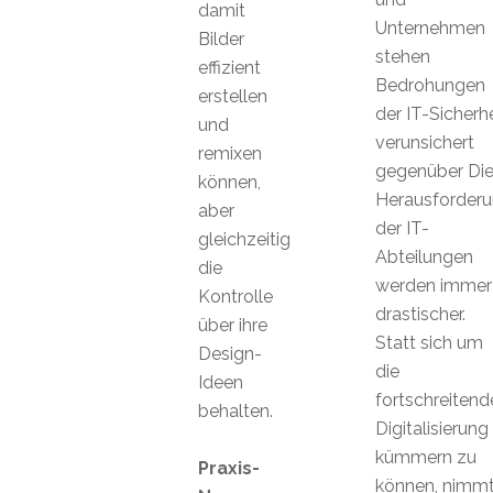
damit
Unternehmen
Bilder
stehen
effizient
Bedrohungen
erstellen
der IT-Sicherhe
und
verunsichert
remixen
gegenüber Di
können,
Herausforder
aber
der IT-
gleichzeitig
Abteilungen
die
werden immer
Kontrolle
drastischer.
über ihre
Statt sich um
Design-
die
Ideen
fortschreitend
behalten.
Digitalisierung
kümmern zu
Praxis-
können, nimm