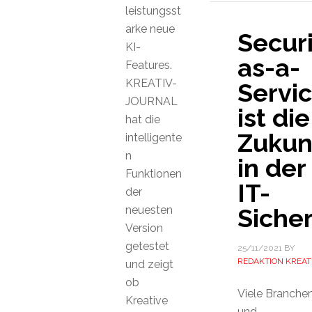
leistungsst
arke neue
Securi
KI-
as-a-
Features.
KREATIV-
Servi
JOURNAL
ist die
hat die
Zukun
intelligente
n
in der
Funktionen
IT-
der
neuesten
Sicher
Version
getestet
25/11/2021
BY
REDAKTION KREAT
und zeigt
ob
Viele Branche
Kreative
und