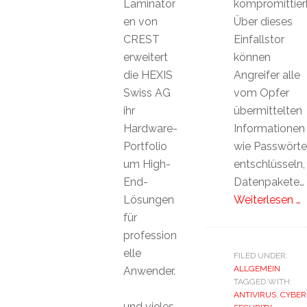
Laminator
kompromittierb
en von
Über dieses
CREST
Einfallstor
erweitert
können
die HEXIS
Angreifer alle
Swiss AG
vom Opfer
ihr
übermittelten
Hardware-
Informationen
Portfolio
wie Passwörte
um High-
entschlüsseln,
End-
Datenpakete…
Lösungen
Weiterlesen …
für
profession
elle
FILED UNDER:
ALLGEMEIN
Anwender.
TAGGED WITH:
ANTIVIRUS
,
CYBER
und vieles