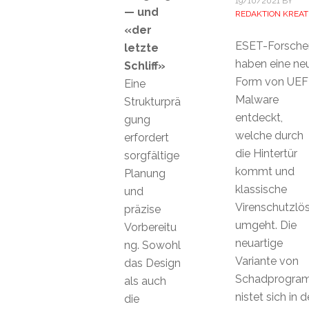
19/10/2021
BY
— und
REDAKTION KREAT
«der
ESET-Forsche
letzte
haben eine ne
Schliff»
Form von UEF
Eine
Malware
Strukturprä
entdeckt,
gung
welche durch
erfordert
die Hintertür
sorgfältige
kommt und
Planung
klassische
und
Virenschutzlö
präzise
umgeht. Die
Vorbereitu
neuartige
ng. Sowohl
Variante von
das Design
Schadprogra
als auch
nistet sich in d
die