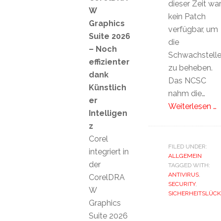
dieser Zeit wa
W
kein Patch
Graphics
verfügbar, um
Suite 2026
die
– Noch
Schwachstell
effizienter
zu beheben.
dank
Das NCSC
Künstlich
nahm die…
er
Weiterlesen …
Intelligen
z
Corel
FILED UNDER:
integriert in
ALLGEMEIN
der
TAGGED WITH:
ANTIVIRUS
,
CorelDRA
SECURITY
,
W
SICHERHEITSLÜCK
Graphics
Suite 2026