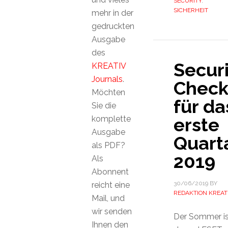
SECURITY
,
SICHERHEIT
mehr in der
gedruckten
Ausgabe
des
Securi
KREATIV
Journals
.
Chec
Möchten
für da
Sie die
komplette
erste
Ausgabe
Quart
als PDF?
2019
Als
Abonnent
30/06/2019
BY
reicht eine
REDAKTION KREAT
Mail, und
wir senden
Der Sommer is
Ihnen den