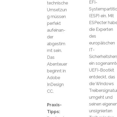
EFI-
technische
Systempartiti
Umsetzun
(ESP) ein. Mit
g müssen
ESPecter hab
perfekt
die Experten
aufeinan-
des
der
europäischen
abgestim
IT-
mt sein.
Sicherheitshers
Das
ein sogenannt
Abenteuer
UEFI-Bootkit
beginnt in
entdeckt, das
Adobe
die Windows
InDesign
Treibersignatu
CC.
umgeht und
seinen eigene
Praxis-
unsignierten
Tipps: