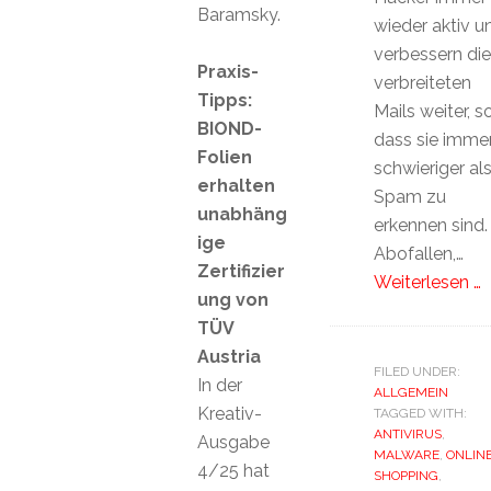
Baramsky.
wieder aktiv u
verbessern die
Praxis-
verbreiteten
Tipps:
Mails weiter, s
BIOND-
dass sie imme
Folien
schwieriger al
erhalten
Spam zu
unabhäng
erkennen sind
ige
Abofallen,…
Zertifizier
Weiterlesen …
ung von
TÜV
Austria
FILED UNDER:
In der
ALLGEMEIN
Kreativ-
TAGGED WITH:
ANTIVIRUS
,
Ausgabe
MALWARE
,
ONLIN
4/25 hat
SHOPPING
,