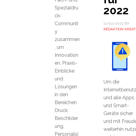
2022
Spezialdru
ck-
Communit
11/02/2022
BY
REDAKTION KREAT
y
zusammen
, um
Innovation
en, Praxis-
Einblicke
und
Um die
Lösungen
Internetbenut
in den
und alle Apps
Bereichen
und Smart-
Druck,
Geräte sicher
Beschilder
und mit Freud
ung,
weiterhin nutz
Personalisi