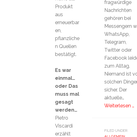
fragwürdige
Produkt
Nachrichten
aus
gehören bei
erneuerbar
Messengern w
en,
WhatsApp,
pflanzliche
Telegram,
n Quellen
Twitter oder
bestätigt.
Facebook leid
zum Alltag.
Es war
Niemand ist v
einmal…
solchen Dinge
oder Das
sicher. Der
muss mal
aktuelle…
gesagt
Weiterlesen …
werden…
Pietro
Viscardi
FILED UNDER:
erzählt
ALLGEMEIN