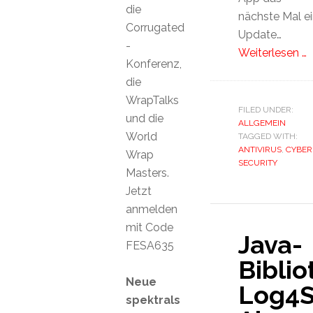
die
nächste Mal ei
Corrugated
Update…
-
Weiterlesen …
Konferenz,
die
WrapTalks
FILED UNDER:
und die
ALLGEMEIN
World
TAGGED WITH:
ANTIVIRUS
,
CYBER
Wrap
SECURITY
Masters.
Jetzt
anmelden
mit Code
Java-
FESA635
Biblio
Neue
Log4S
spektrals