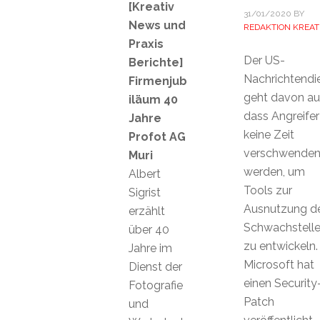
[Kreativ
31/01/2020
BY
News und
REDAKTION KREAT
Praxis
Der US-
Berichte]
Nachrichtendi
Firmenjub
geht davon au
iläum 40
dass Angreifer
Jahre
keine Zeit
Profot AG
verschwende
Muri
werden, um
Albert
Tools zur
Sigrist
Ausnutzung d
erzählt
Schwachstell
über 40
zu entwickeln.
Jahre im
Microsoft hat
Dienst der
einen Security
Fotografie
Patch
und