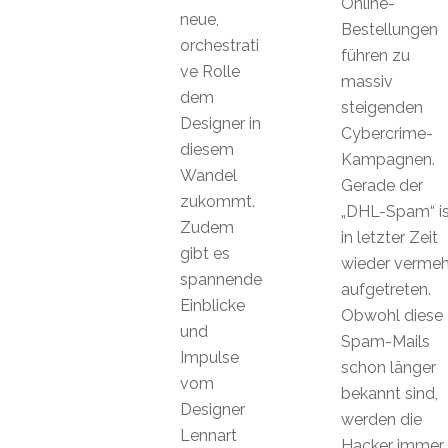
Online-
neue,
Bestellungen
orchestrati
führen zu
ve Rolle
massiv
dem
steigenden
Designer in
Cybercrime-
diesem
Kampagnen.
Wandel
Gerade der
zukommt.
„DHL-Spam“ is
Zudem
in letzter Zeit
gibt es
wieder vermeh
spannende
aufgetreten.
Einblicke
Obwohl diese
und
Spam-Mails
Impulse
schon länger
vom
bekannt sind,
Designer
werden die
Lennart
Hacker immer