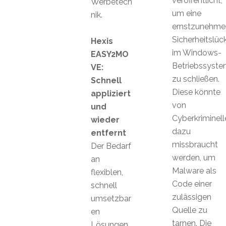
veröffentlicht,
Werbetech
um eine
nik.
ernstzunehme
Sicherheitslüc
Hexis
im Windows-
EASY2MO
Betriebssyst
VE:
zu schließen.
Schnell
Diese könnte
appliziert
von
und
Cyberkriminell
wieder
dazu
entfernt
missbraucht
Der Bedarf
werden, um
an
Malware als
flexiblen,
Code einer
schnell
zulässigen
umsetzbar
Quelle zu
en
tarnen. Die
Lösungen