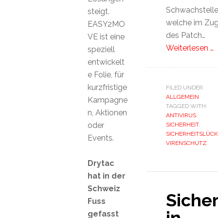
Schwachstelle
steigt.
welche im Zu
EASY2MO
des Patch…
VE ist eine
Weiterlesen …
speziell
entwickelt
e Folie, für
kurzfristige
FILED UNDER:
ALLGEMEIN
Kampagne
TAGGED WITH:
n, Aktionen
ANTIVIRUS
,
oder
SICHERHEIT
,
SICHERHEITSLÜCK
Events.
VIRENSCHUTZ
Drytac
hat in der
Schweiz
Siche
Fuss
in
gefasst