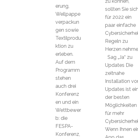
zu können,
erung,
sollten Sie sic
Wellpappe
für 2022 ein
verpackun
paar einfache
gen sowie
Cybersicherhei
Textilprodu
Regeln zu
ktion zu
Herzen nehme
erleben.
Sag „Ja“ zu
Auf dem
Updates Die
Programm
zeitnahe
stehen
Installation vo
auch drei
Updates ist ei
Konferenz
der besten
en und ein
Möglichkeiten
Wettbewer
für mehr
b: die
Cybersicherhei
FESPA-
Wenn Ihnen ei
Konferenz,
App das