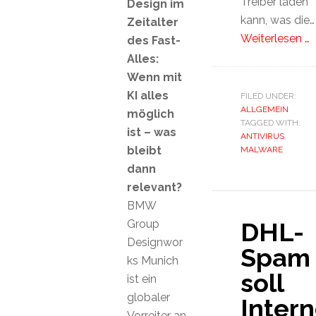
Treiber laden
Design im
kann, was die…
Zeitalter
Weiterlesen …
des Fast-
Alles:
Wenn mit
KI alles
FILED UNDER:
ALLGEMEIN
möglich
TAGGED WITH:
ist – was
ANTIVIRUS
,
bleibt
MALWARE
dann
relevant?
BMW
Group
DHL-
Designwor
Spam
ks Munich
soll
ist ein
globaler
Inter
Vorreiter an