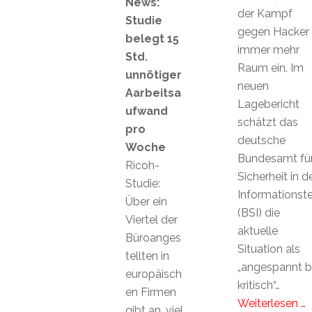
News:
der Kampf
Studie
gegen Hacker
belegt 15
immer mehr
Std.
Raum ein. Im
unnötiger
neuen
Aarbeitsa
Lagebericht
ufwand
schätzt das
pro
deutsche
Woche
Bundesamt fü
Ricoh-
Sicherheit in d
Studie:
Informationst
Über ein
(BSI) die
Viertel der
aktuelle
Büroanges
Situation als
tellten in
„angespannt b
europäisch
kritisch“…
en Firmen
Weiterlesen …
gibt an, viel