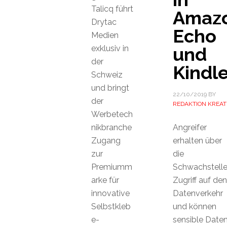
Talicq führt
Amaz
Drytac
Echo
Medien
exklusiv in
und
der
Kindl
Schweiz
und bringt
22/10/2019
BY
der
REDAKTION KREAT
Werbetech
nikbranche
Angreifer
Zugang
erhalten über
zur
die
Premiumm
Schwachstell
arke für
Zugriff auf den
innovative
Datenverkehr
Selbstkleb
und können
e-
sensible Date