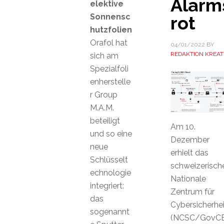
Alarm
elektive
Sonnensc
rot
hutzfolien
Orafol hat
04/01/2022
BY
REDAKTION KREAT
sich am
Spezialfoli
enherstelle
r Group
M.A.M.
beteiligt
Am 10.
und so eine
Dezember
neue
erhielt das
Schlüsselt
schweizerisch
echnologie
Nationale
integriert:
Zentrum für
das
Cybersicherhei
sogenannt
(NCSC/GovCE