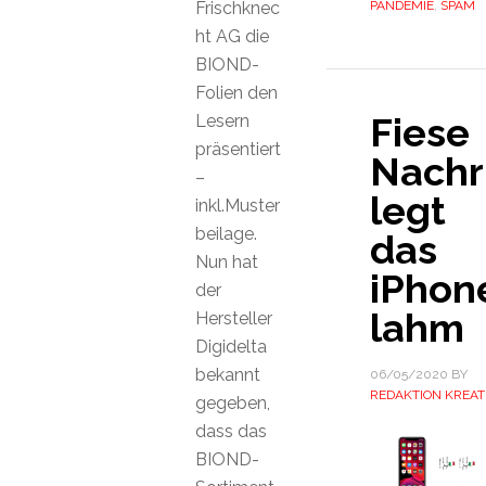
Frischknec
PANDEMIE
,
SPAM
ht AG die
BIOND-
Folien den
Fiese
Lesern
präsentiert
Nachr
–
legt
inkl.Muster
beilage.
das
Nun hat
iPhon
der
lahm
Hersteller
Digidelta
bekannt
06/05/2020
BY
REDAKTION KREAT
gegeben,
dass das
BIOND-