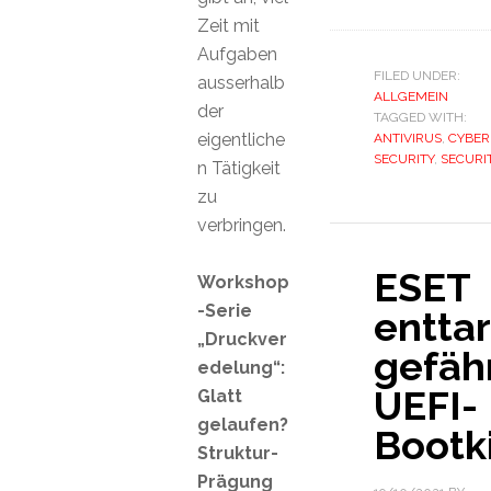
Zeit mit
Aufgaben
FILED UNDER:
ausserhalb
ALLGEMEIN
der
TAGGED WITH:
eigentliche
ANTIVIRUS
,
CYBER
SECURITY
,
SECURI
n Tätigkeit
zu
verbringen.
ESET
Workshop
-Serie
enttar
„Druckver
gefäh
edelung“:
UEFI-
Glatt
gelaufen?
Bootk
Struktur-
Prägung