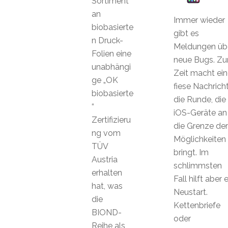
Sortiment
an
Immer wieder
biobasierte
gibt es
n Druck-
Meldungen üb
Folien eine
neue Bugs. Zu
unabhängi
Zeit macht ein
ge „OK
fiese Nachrich
biobasierte
die Runde, die
“
iOS-Geräte an
Zertifizieru
die Grenze der
ng vom
Möglichkeiten
TÜV
bringt. Im
Austria
schlimmsten
erhalten
Fall hilft aber e
hat, was
Neustart.
die
Kettenbriefe
BIOND-
oder
Reihe als