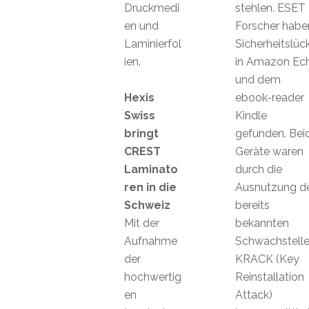
Druckmedi
stehlen. ESET
en und
Forscher habe
Laminierfol
Sicherheitslüc
ien.
in Amazon Ec
und dem
Hexis
ebook-reader
Swiss
Kindle
bringt
gefunden. Bei
CREST
Geräte waren
Laminato
durch die
ren in die
Ausnutzung d
Schweiz
bereits
Mit der
bekannten
Aufnahme
Schwachstell
der
KRACK (Key
hochwertig
Reinstallation
en
Attack)