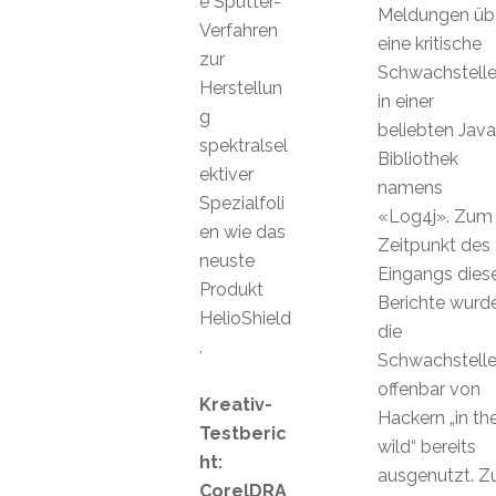
e Sputter-
Meldungen üb
Verfahren
eine kritische
zur
Schwachstell
Herstellun
in einer
g
beliebten Java
spektralsel
Bibliothek
ektiver
namens
Spezialfoli
«Log4j». Zum
en wie das
Zeitpunkt des
neuste
Eingangs dies
Produkt
Berichte wurd
HelioShield
die
.
Schwachstell
offenbar von
Kreativ-
Hackern „in th
Testberic
wild“ bereits
ht:
ausgenutzt. Z
CorelDRA