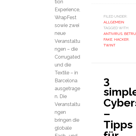
tion
Experience,
FILED UNDER:
WrapFest
ALLGEMEIN
sowie zwei
TAGGED WITH:
neue
ANTIVIRUS
,
BETR
FAKE
,
HACKER
,
Veranstaltu
TWINT
ngen – die
Corrugated
und die
Textile – in
3
Barcelona
simpl
ausgetrage
n. Die
Cyber
Veranstaltu
–
ngen
bringen die
Tipps
globale
für
Fach- und