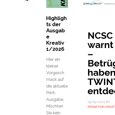
Highligh
ts der
Ausgab
NCSC
e
warnt
Kreativ
1/2026
–
Hier ein
Betrü
kleiner
habe
Vorgesch
TWIN
mack auf
die aktuelle
entde
Print-
Ausgabe.
29/09/2022
BY
Möchten
REDAKTION KREAT
Sie kein