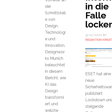
in die
der
Falle
Schnittstell
e von
locke
Design,
Technologi
31/12/2020
BY
e und
REDAKTION KREAT
Innovation.
Designwor
ks Munich
beleuchtet
in diesem
ESET hat eine
Bericht, wie
neue
KI das
Sicherheitswa
Design
publiziert:
transformi
Lockdown un
ert und
steigende
welche