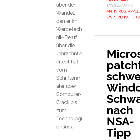
über den
TAGGED WITH:
ANTIVIRUS
,
APPLE
,
Wandel,
IOS
,
VIRENSCHUT
den er im
Werbetech
nik-Beruf
über die
Micro
Jahrzehnte
patch
erlebt hat –
vom
schwe
Schriftenm
Wind
aler über
Computer-
Schwa
Crack bis
nach
zum
NSA-
Technologi
e-Guru.
Tipp