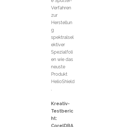
e Sputter-
Verfahren
zur
Herstellun
g
spektralsel
ektiver
Spezialfoli
en wie das
neuste
Produkt
HelioShield
.
Kreativ-
Testberic
ht:
CorelDRA