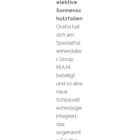
elektive
Sonnensc
hutzfolien
Orafol hat
sich am
Spezialfoli
enherstelle
r Group
M.A.M.
beteiligt
und so eine
neue
Schlüsselt
echnologie
integriert:
das
sogenannt