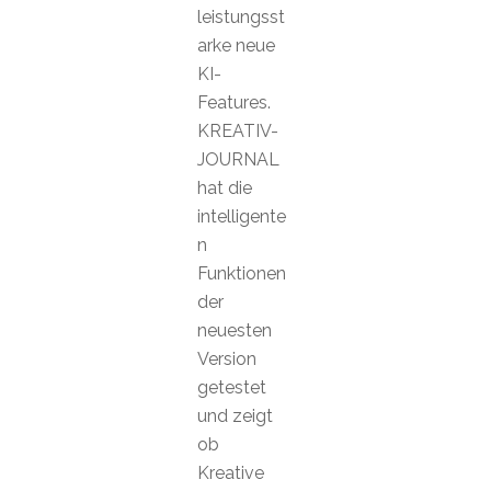
leistungsst
arke neue
KI-
Features.
KREATIV-
JOURNAL
hat die
intelligente
n
Funktionen
der
neuesten
Version
getestet
und zeigt
ob
Kreative