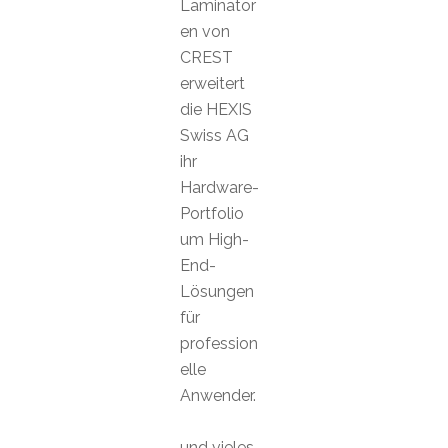
Laminator
en von
CREST
erweitert
die HEXIS
Swiss AG
ihr
Hardware-
Portfolio
um High-
End-
Lösungen
für
profession
elle
Anwender.
und vieles