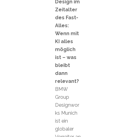
Design im
Zeitalter
des Fast-
Alles:
Wenn mit
KI alles
möglich
ist – was
bleibt
dann
relevant?
BMW
Group
Designwor
ks Munich
ist ein
globaler
Vorreiter an