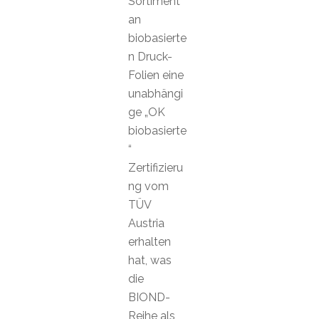
Sortiment
an
biobasierte
n Druck-
Folien eine
unabhängi
ge „OK
biobasierte
“
Zertifizieru
ng vom
TÜV
Austria
erhalten
hat, was
die
BIOND-
Reihe als