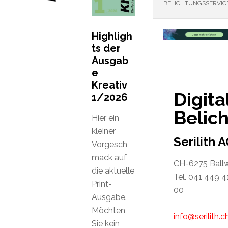
BELICHTUNGSSERVIC
Highligh
ts der
Ausgab
e
Kreativ
Digita
1/2026
Belic
Hier ein
kleiner
Serilith 
Vorgesch
mack auf
CH-6275 Ballw
die aktuelle
Tel. 041 449 4
Print-
00
Ausgabe.
Möchten
info@serilith.c
Sie kein