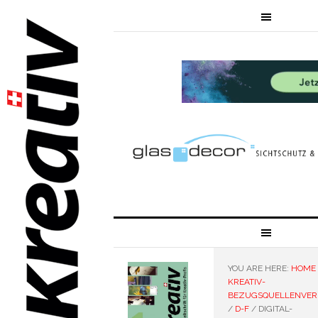
YOU ARE HERE:
HOME
KREATIV-
BEZUGSQUELLENVER
/
D-F
/
DIGITAL-