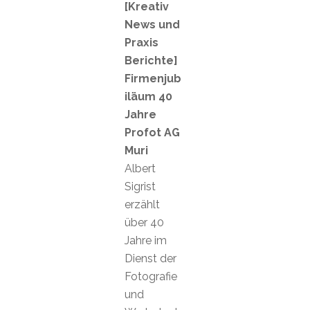
[Kreativ
News und
Praxis
Berichte]
Firmenjub
iläum 40
Jahre
Profot AG
Muri
Albert
Sigrist
erzählt
über 40
Jahre im
Dienst der
Fotografie
und