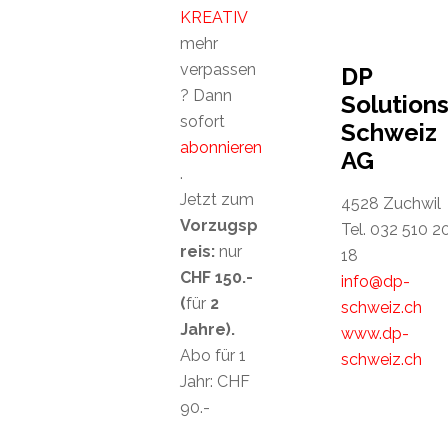
KREATIV
mehr
verpassen
DP
? Dann
Solution
sofort
Schweiz
abonnieren
AG
.
Jetzt zum
4528 Zuchwil
Vorzugsp
Tel. 032 510 2
reis:
nur
18
CHF 150.-
info@dp-
(
für
2
schweiz.ch
Jahre).
www.dp-
Abo für 1
schweiz.ch
Jahr: CHF
90.-