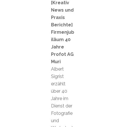
[Kreativ
News und
Praxis
Berichte]
Firmenjub
iläum 40
Jahre
Profot AG
Muri
Albert
Sigrist
erzählt
über 40
Jahre im
Dienst der
Fotografie
und