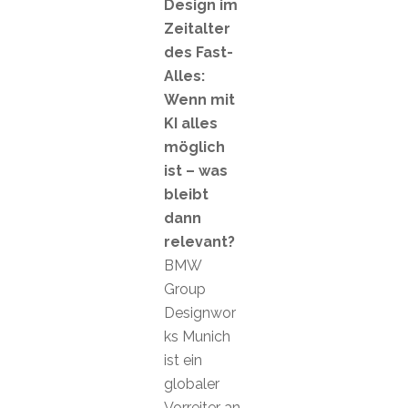
Design im
Zeitalter
des Fast-
Alles:
Wenn mit
KI alles
möglich
ist – was
bleibt
dann
relevant?
BMW
Group
Designwor
ks Munich
ist ein
globaler
Vorreiter an