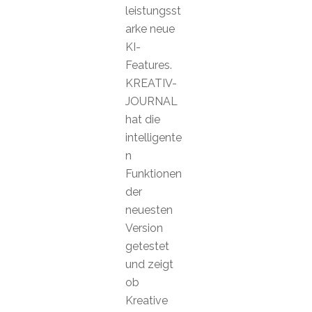
leistungsst
arke neue
KI-
Features.
KREATIV-
JOURNAL
hat die
intelligente
n
Funktionen
der
neuesten
Version
getestet
und zeigt
ob
Kreative