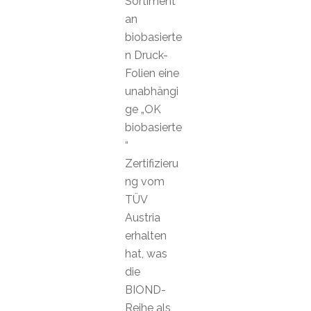
Sortiment
an
biobasierte
n Druck-
Folien eine
unabhängi
ge „OK
biobasierte
“
Zertifizieru
ng vom
TÜV
Austria
erhalten
hat, was
die
BIOND-
Reihe als