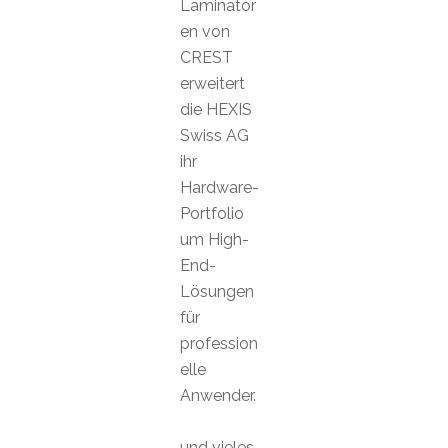
Laminator
en von
CREST
erweitert
die HEXIS
Swiss AG
ihr
Hardware-
Portfolio
um High-
End-
Lösungen
für
profession
elle
Anwender.
und vieles