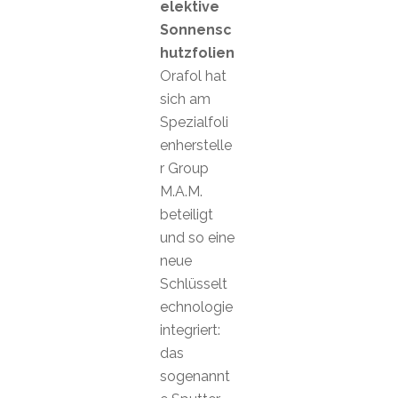
elektive
Sonnensc
hutzfolien
Orafol hat
sich am
Spezialfoli
enherstelle
r Group
M.A.M.
beteiligt
und so eine
neue
Schlüsselt
echnologie
integriert:
das
sogenannt