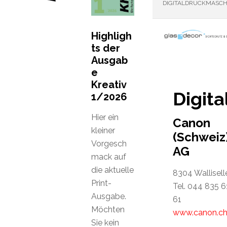
DIGITALDRUCKMASCH
Highligh
ts der
Ausgab
e
Kreativ
Digit
1/2026
Hier ein
Canon
kleiner
(Schweiz
Vorgesch
AG
mack auf
die aktuelle
8304 Wallisell
Print-
Tel. 044 835 6
Ausgabe.
61
Möchten
www.canon.c
Sie kein