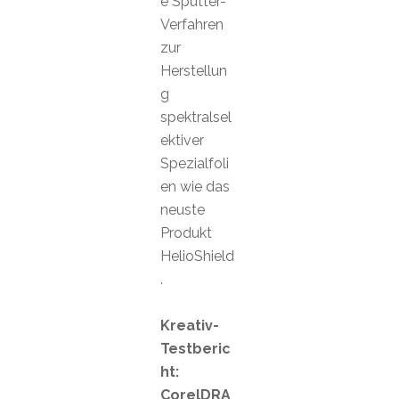
e Sputter-
Verfahren
zur
Herstellun
g
spektralsel
ektiver
Spezialfoli
en wie das
neuste
Produkt
HelioShield
.
Kreativ-
Testberic
ht:
CorelDRA