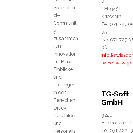
8
Spezialdru
CH-9451
ck-
Kriessern
Communit
Tel. 071 727 0
y
05
zusammen
Fax 071 727 0
, um
06
Innovation
info@swissqpr
en, Praxis-
www.swissqpr
Einblicke
und
Lösungen
in den
TG-Soft
Bereichen
GmbH
Druck,
9220
Beschilder
Bischofszell 
ung,
Tel. 071 422 13
Personalisi