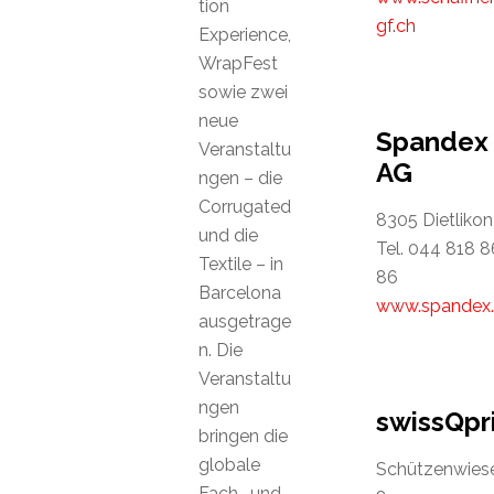
tion
gf.ch
Experience,
WrapFest
sowie zwei
neue
Spandex
Veranstaltu
AG
ngen – die
Corrugated
8305 Dietlikon
und die
Tel. 044 818 8
Textile – in
86
Barcelona
www.spandex.
ausgetrage
n. Die
Veranstaltu
ngen
swissQpr
bringen die
globale
Schützenwies
Fach- und