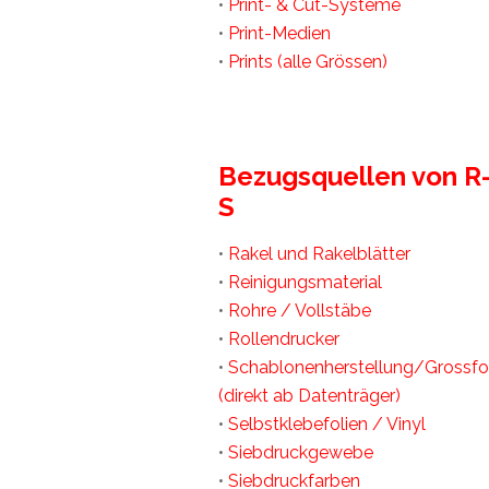
•
Print- & Cut-Systeme
•
Print-Medien
•
Prints (alle Grössen)
Bezugsquellen von R
S
•
Rakel und Rakelblätter
•
Reinigungsmaterial
•
Rohre / Vollstäbe
•
Rollendrucker
•
Schablonenherstellung/Grossf
(direkt ab Datenträger)
•
Selbstklebefolien / Vinyl
•
Siebdruckgewebe
•
Siebdruckfarben