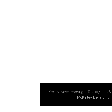
Kreativ-News copyright © 2007-
2026 K
McKinley Denali, Inc.