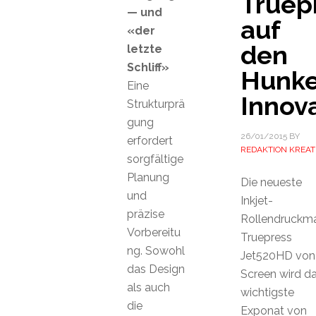
Truep
— und
auf
«der
den
letzte
Schliff»
Hunke
Eine
Innov
Strukturprä
gung
26/01/2015
BY
erfordert
REDAKTION KREAT
sorgfältige
Planung
Die neueste
und
Inkjet-
präzise
Rollendruckm
Vorbereitu
Truepress
ng. Sowohl
Jet520HD von
das Design
Screen wird d
als auch
wichtigste
die
Exponat von