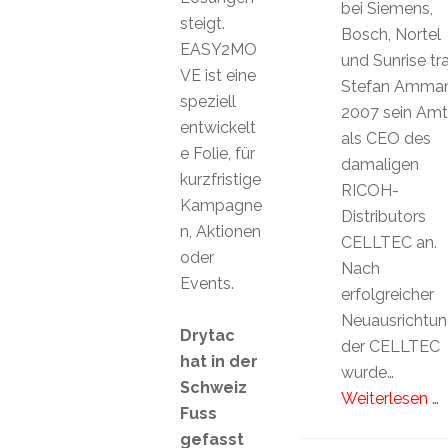
bei Siemens,
steigt.
Bosch, Nortel
EASY2MO
und Sunrise tr
VE ist eine
Stefan Amma
speziell
2007 sein Amt
entwickelt
als CEO des
e Folie, für
damaligen
kurzfristige
RICOH-
Kampagne
Distributors
n, Aktionen
CELLTEC an.
oder
Nach
Events.
erfolgreicher
Neuausrichtu
Drytac
der CELLTEC
hat in der
wurde…
Schweiz
Weiterlesen …
Fuss
gefasst