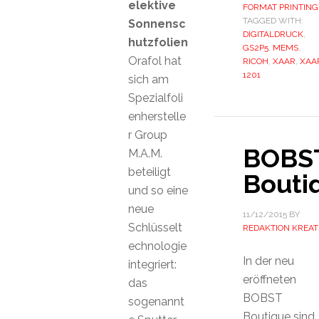
elektive
FORMAT PRINTING
TAGGED WITH:
Sonnensc
DIGITALDRUCK
,
hutzfolien
GS2P5
,
MEMS
,
Orafol hat
RICOH
,
XAAR
,
XAA
1201
sich am
Spezialfoli
enherstelle
r Group
BOBS
M.A.M.
beteiligt
Bouti
und so eine
neue
11/12/2015
BY
Schlüsselt
REDAKTION KREAT
echnologie
In der neu
integriert:
eröffneten
das
BOBST
sogenannt
Boutique sind