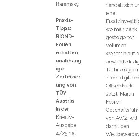
Baramsky.
handelt sich 
eine
Praxis-
Ersatzinvestiti
Tipps:
wo man dank
BIOND-
gesteigerten
Folien
Volumen
erhalten
weiterhin auf d
unabhäng
bewährte Indi
ige
Technologie m
Zertifizier
ihrem digitale
ung von
Offsetdruck
TÜV
setzt. Martin
Austria
Feurer,
In der
Geschäftsführ
Kreativ-
von AWZ, will
Ausgabe
damit den
4/25 hat
Wettbewerbsvo