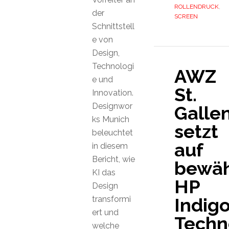
ROLLENDRUCK
,
der
SCREEN
Schnittstell
e von
Design,
Technologi
AWZ
e und
St.
Innovation.
Designwor
Galle
ks Munich
setzt
beleuchtet
auf
in diesem
Bericht, wie
bewäh
KI das
HP
Design
transformi
Indig
ert und
Techn
welche