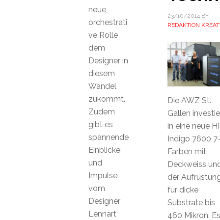
neue,
23/10/2014
BY
orchestrati
REDAKTION KREAT
ve Rolle
dem
Designer in
diesem
Wandel
zukommt.
Die AWZ St.
Zudem
Gallen investie
gibt es
in eine neue H
spannende
Indigo 7600 7
Einblicke
Farben mit
und
Deckweiss un
Impulse
der Aufrüstun
vom
für dicke
Designer
Substrate bis
Lennart
460 Mikron. E