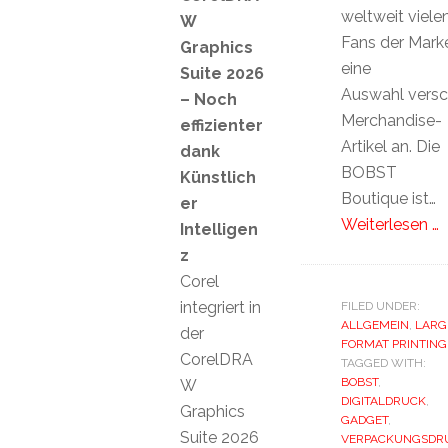
weltweit viele
W
Fans der Mark
Graphics
eine
Suite 2026
Auswahl versc
– Noch
Merchandise-
effizienter
Artikel an. Die
dank
BOBST
Künstlich
Boutique ist…
er
Weiterlesen …
Intelligen
z
Corel
integriert in
FILED UNDER:
ALLGEMEIN
,
LARG
der
FORMAT PRINTING
CorelDRA
TAGGED WITH:
BOBST
,
W
DIGITALDRUCK
,
Graphics
GADGET
,
Suite 2026
VERPACKUNGSDR