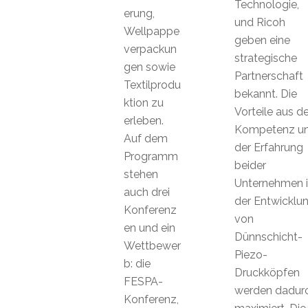
Technologie,
erung,
und Ricoh
Wellpappe
geben eine
verpackun
strategische
gen sowie
Partnerschaft
Textilprodu
bekannt. Die
ktion zu
Vorteile aus de
erleben.
Kompetenz u
Auf dem
der Erfahrung
Programm
beider
stehen
Unternehmen 
auch drei
der Entwicklu
Konferenz
von
en und ein
Dünnschicht-
Wettbewer
Piezo-
b: die
Druckköpfen
FESPA-
werden dadur
Konferenz,