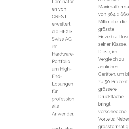
Laminator
Maximalforma
en von
von 364 x 660
CREST
Millimeter die
erweitert
grösste
die HEXIS
Einzelblattlös
Swiss AG
seiner Klasse.
ihr
Diese, im
Hardware-
Vergleich zu
Portfolio
ähnlichen
um High-
Geräten, um bi
End-
zu 50 Prozent
Lösungen
grössere
für
Druckfläche
profession
bringt
elle
verschiedene
Anwender.
Vorteile: Nebe
grossformatig
und vieles