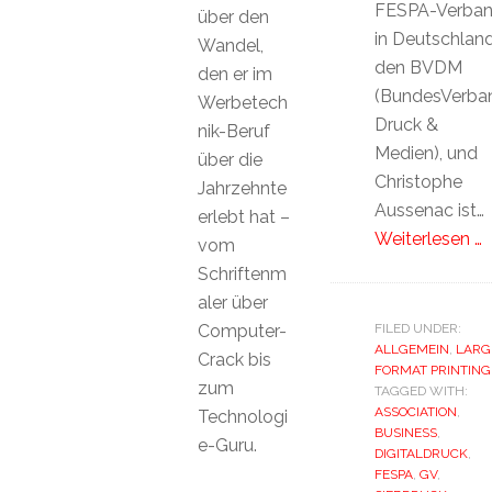
FESPA-Verba
über den
in Deutschland
Wandel,
den BVDM
den er im
(BundesVerba
Werbetech
Druck &
nik-Beruf
Medien), und
über die
Christophe
Jahrzehnte
Aussenac ist…
erlebt hat –
Weiterlesen …
vom
Schriftenm
aler über
Computer-
FILED UNDER:
ALLGEMEIN
,
LARG
Crack bis
FORMAT PRINTING
zum
TAGGED WITH:
ASSOCIATION
,
Technologi
BUSINESS
,
e-Guru.
DIGITALDRUCK
,
FESPA
,
GV
,