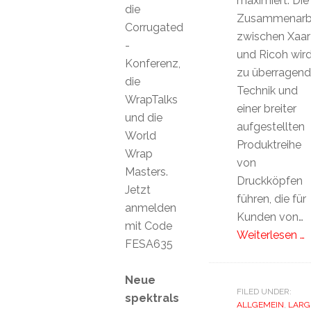
maximiert. Die
die
Zusammenarb
Corrugated
zwischen Xaar
-
und Ricoh wir
Konferenz,
zu überragend
die
Technik und
WrapTalks
einer breiter
und die
aufgestellten
World
Produktreihe
Wrap
von
Masters.
Druckköpfen
Jetzt
führen, die für
anmelden
Kunden von…
mit Code
Weiterlesen …
FESA635
Neue
FILED UNDER:
spektrals
ALLGEMEIN
,
LARG