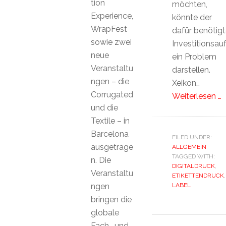
tion
möchten,
Experience,
könnte der
WrapFest
dafür benötigt
sowie zwei
Investitionsa
neue
ein Problem
Veranstaltu
darstellen.
ngen – die
Xeikon…
Corrugated
Weiterlesen …
und die
Textile – in
Barcelona
FILED UNDER:
ausgetrage
ALLGEMEIN
TAGGED WITH:
n. Die
DIGITALDRUCK
,
Veranstaltu
ETIKETTENDRUCK
,
ngen
LABEL
bringen die
globale
Fach- und