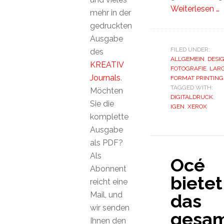
Weiterlesen …
mehr in der
gedruckten
Ausgabe
FILED UNDER:
des
ALLGEMEIN
,
DESI
KREATIV
FOTOGRAFIE
,
LAR
Journals
.
FORMAT PRINTING
TAGGED WITH:
Möchten
DIGITALDRUCK
,
Sie die
IGEN
,
XEROX
komplette
Ausgabe
als PDF?
Als
Océ
Abonnent
bietet
reicht eine
Mail, und
das
wir senden
gesa
Ihnen den