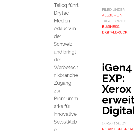
Talicq führt
FILED UNDER:
Drytac
ALLGEMEIN
Medien
TAGGED WITH:
BUSINESS
,
exklusiv in
DIGITALDRUCK
der
Schweiz
und bringt
der
iGen4
Werbetech
EXP:
nikbranche
Zugang
Xerox
zur
erweit
Premiumm
arke für
Digit
innovative
Selbstkleb
13/05/2011
BY
e-
REDAKTION KREAT