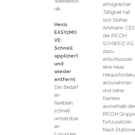
Werbetech
erfolgreicher
nik.
Tätigkeit hat
sich Stefan
Hexis
Ammann, CE
EASY2MO
der RICOH
VE:
SCHWEIZ AG
Schnell
dazu
appliziert
entschlossen
und
eine neue
wieder
Herausforder
entfernt
anzunehmen
Der Bedarf
und seine
an
Karriere
flexiblen,
ausserhalb de
schnell
RICOH Grupp
umsetzbar
fortzusetzen.
en
Nach Statione
Lösungen