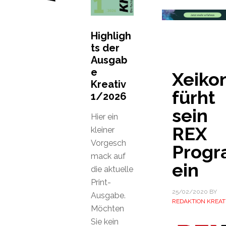
Highligh
ts der
Ausgab
e
Xeiko
Kreativ
fürht
1/2026
sein
Hier ein
REX
kleiner
Vorgesch
Prog
mack auf
ein
die aktuelle
Print-
25/02/2020
BY
Ausgabe.
REDAKTION KREAT
Möchten
Sie kein