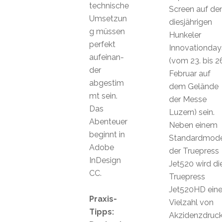
technische
Screen auf de
Umsetzun
diesjährigen
g müssen
Hunkeler
perfekt
Innovationday
aufeinan-
(vom 23. bis 2
der
Februar auf
abgestim
dem Gelände
mt sein.
der Messe
Das
Luzern) sein.
Abenteuer
Neben einem
beginnt in
Standardmode
Adobe
der Truepress
InDesign
Jet520 wird di
CC.
Truepress
Jet520HD ein
Praxis-
Vielzahl von
Tipps:
Akzidenzdruc