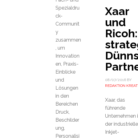
Xaar
Spezialdru
ck-
und
Communit
Ricoh:
y
zusammen
strat
, um
Dünns
Innovation
Partn
en, Praxis-
Einblicke
und
08/07/2016
BY
REDAKTION KREAT
Lösungen
in den
Xaar, das
Bereichen
führende
Druck,
Unternehmen 
Beschilder
der industriell
ung,
Inkjet-
Personalisi