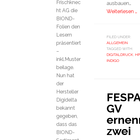
Frischknec
ausbauen…
ht AG die
Weiterlesen …
BIOND-
Folien den
Lesern
FILED UNDER:
präsentiert
ALLGEMEIN
TAGGED WITH:
–
DIGITALDRUCK
,
HP
inkl.Muster
INDIGO
beilage.
Nun hat
der
Hersteller
FESP
Digidelta
GV
bekannt
gegeben,
ernen
dass das
zwei
BIOND-