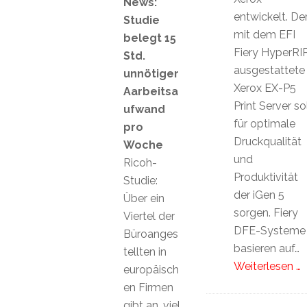
News:
entwickelt. De
Studie
mit dem EFI
belegt 15
Fiery HyperRI
Std.
ausgestattete
unnötiger
Xerox EX-P5
Aarbeitsa
Print Server sol
ufwand
für optimale
pro
Druckqualität
Woche
und
Ricoh-
Produktivität
Studie:
der iGen 5
Über ein
sorgen. Fiery
Viertel der
DFE-Systeme
Büroanges
basieren auf…
tellten in
Weiterlesen …
europäisch
en Firmen
gibt an, viel