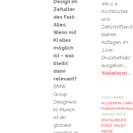
Design im
wie u. a.
Zeitalter
Kochbücher
des Fast-
und
Alles:
Zeitschriften i
Wenn mit
kleinen
KI alles
Auflagen, im
möglich
„Live-
ist – was
Druckbetrieb“
bleibt
ausgeben.…
dann
Weiterlesen …
relevant?
BMW
Group
FILED UNDER:
Designwor
ALLGEMEIN
,
LARG
FORMAT PRINTING
ks Munich
TAGGED WITH:
ist ein
DIGITALDRUCK
,
globaler
EVENT
,
INKJET
,
MESSE
,
Vorreiter an