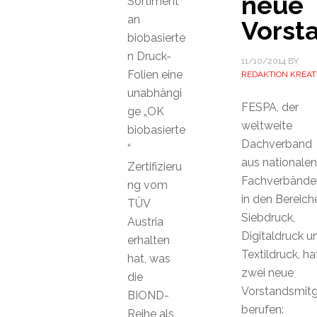
neue
Sortiment
an
Vorst
biobasierte
n Druck-
11/10/2014
BY
Folien eine
REDAKTION KREAT
unabhängi
FESPA, der
ge „OK
weltweite
biobasierte
Dachverband
“
aus nationalen
Zertifizieru
Fachverbände
ng vom
in den Bereich
TÜV
Siebdruck,
Austria
Digitaldruck u
erhalten
Textildruck, ha
hat, was
zwei neue
die
Vorstandsmitg
BIOND-
berufen:
Reihe als