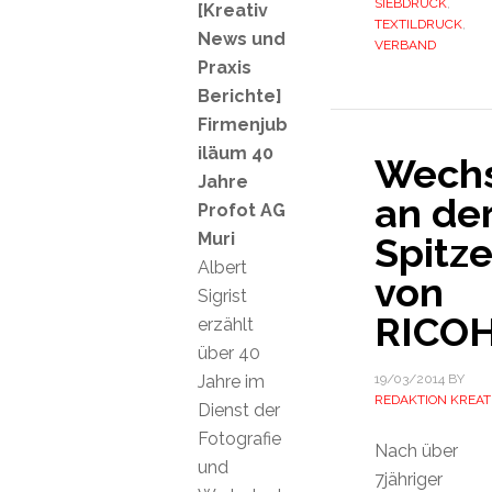
SIEBDRUCK
,
[Kreativ
TEXTILDRUCK
,
News und
VERBAND
Praxis
Berichte]
Firmenjub
iläum 40
Wechs
Jahre
an de
Profot AG
Muri
Spitz
Albert
von
Sigrist
RICO
erzählt
über 40
Jahre im
19/03/2014
BY
REDAKTION KREAT
Dienst der
Fotografie
Nach über
und
7jähriger