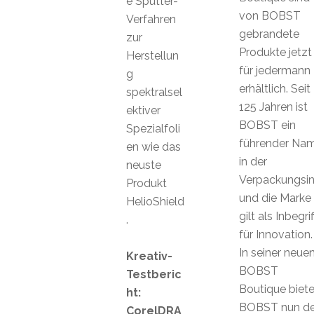
e Sputter-
von BOBST
Verfahren
gebrandete
zur
Produkte jetzt
Herstellun
für jedermann
g
erhältlich. Seit
spektralsel
125 Jahren ist
ektiver
BOBST ein
Spezialfoli
führender Na
en wie das
in der
neuste
Verpackungsind
Produkt
und die Marke
HelioShield
gilt als Inbegrif
.
für Innovation.
In seiner neue
Kreativ-
BOBST
Testberic
Boutique biete
ht:
BOBST nun d
CorelDRA