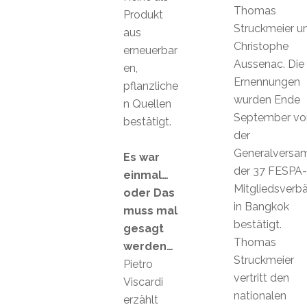
Thomas
Produkt
Struckmeier u
aus
Christophe
erneuerbar
Aussenac. Die
en,
Ernennungen
pflanzliche
wurden Ende
n Quellen
September vo
bestätigt.
der
Generalversa
Es war
der 37 FESPA-
einmal…
Mitgliedsverb
oder Das
in Bangkok
muss mal
bestätigt.
gesagt
Thomas
werden…
Struckmeier
Pietro
vertritt den
Viscardi
nationalen
erzählt