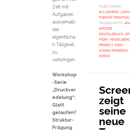
Zeit mit
FILED UNDER:
ALLGEMEIN
,
LARG
Aufgaben
FORMAT PRINTING
ausserhalb
TAGGED WITH:
AG
APOGEE
,
der
DIGITALDRUCK
,
EF
eigentliche
FIERY
,
HEIDELBER
n Tätigkeit
PRINECT
,
IGEN
,
KODAK PRINERGY
,
zu
XEROX
verbringen.
Workshop
-Serie
Scree
„Druckver
zeigt
edelung“:
Glatt
seine
gelaufen?
neue
Struktur-
Prägung