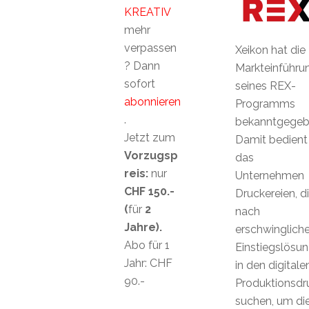
KREATIV
mehr
verpassen
Xeikon hat die
? Dann
Markteinführu
sofort
seines REX-
abonnieren
Programms
.
bekanntgegeb
Jetzt zum
Damit bedient
Vorzugsp
das
reis:
nur
Unternehmen
CHF 150.-
Druckereien, d
(
für
2
nach
Jahre).
erschwinglich
Abo für 1
Einstiegslösu
Jahr: CHF
in den digitale
90.-
Produktionsdr
suchen, um di