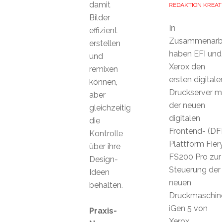
damit
REDAKTION KREAT
Bilder
In
effizient
Zusammenarb
erstellen
haben EFI und
und
Xerox den
remixen
ersten digitale
können,
Druckserver m
aber
der neuen
gleichzeitig
digitalen
die
Frontend- (DF
Kontrolle
Plattform Fier
über ihre
FS200 Pro zur
Design-
Steuerung der
Ideen
neuen
behalten.
Druckmaschin
iGen 5 von
Praxis-
Xerox