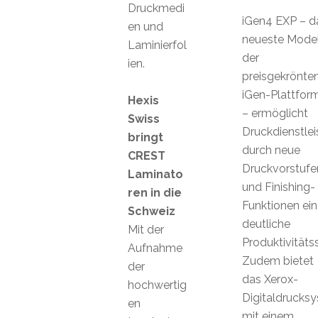
Druckmedi
iGen4 EXP – d
en und
neueste Model
Laminierfol
der
ien.
preisgekrönte
iGen-Plattfor
Hexis
– ermöglicht
Swiss
Druckdienstlei
bringt
durch neue
CREST
Druckvorstufe
Laminato
und Finishing-
ren in die
Funktionen ein
Schweiz
deutliche
Mit der
Produktivitäts
Aufnahme
Zudem bietet
der
das Xerox-
hochwertig
Digitaldrucks
en
mit einem