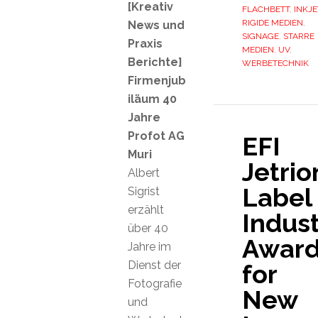
[Kreativ
FLACHBETT
,
INKJE
RIGIDE MEDIEN
,
News und
SIGNAGE
,
STARRE
Praxis
MEDIEN
,
UV
,
Berichte]
WERBETECHNIK
Firmenjub
iläum 40
Jahre
Profot AG
EFI
Muri
Jetrio
Albert
Label
Sigrist
erzählt
Indust
über 40
Awar
Jahre im
Dienst der
for
Fotografie
New
und