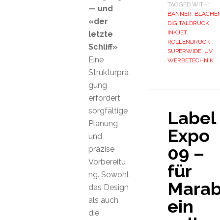
TAGGED WITH:
— und
BANNER
,
BLACHE
«der
DIGITALDRUCK
,
INKJET
,
letzte
ROLLENDRUCK
,
Schliff»
SUPERWIDE
,
UV
,
Eine
WERBETECHNIK
Strukturprä
gung
erfordert
sorgfältige
Label
Planung
Expo
und
09 –
präzise
Vorbereitu
für
ng. Sowohl
Mara
das Design
als auch
ein
die