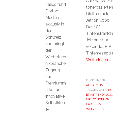
Alternative z
Talicq führt
tonerbasierten
Drytac
Digitaldruck.
Medien
Jetrion 4000
exklusiv in
Das UV-
der
Tintenstrahld
Schweiz
Jetrion 4000
und bringt
verbindet RIP,
der
Tintenrezeptur
Werbetech
Weiterlesen …
nikbranche
Zugang
zur
FILED UNDER:
Premiumm
ALLGEMEIN
arke für
TAGGED WITH:
EFI
ETIKETTENDRUCK
,
innovative
INKJET
,
JETRION
,
Selbstkleb
LABEL
,
UV
,
e-
WEISSDRUCK