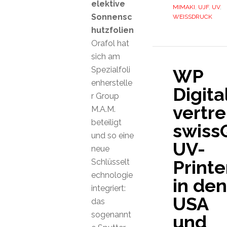
elektive
MIMAKI
,
UJF
,
UV
,
Sonnensc
WEISSDRUCK
hutzfolien
Orafol hat
sich am
Spezialfoli
WP
enherstelle
Digita
r Group
vertre
M.A.M.
beteiligt
swiss
und so eine
UV-
neue
Printe
Schlüsselt
echnologie
in den
integriert:
USA
das
sogenannt
und