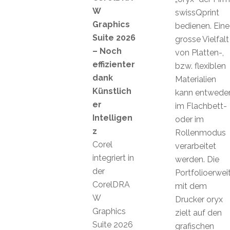
W
swissQprint
Graphics
bedienen. Eine
Suite 2026
grosse Vielfalt
– Noch
von Platten-,
effizienter
bzw. flexiblen
dank
Materialien
Künstlich
kann entwede
er
im Flachbett-
Intelligen
oder im
z
Rollenmodus
Corel
verarbeitet
integriert in
werden. Die
der
Portfolioerwei
CorelDRA
mit dem
W
Drucker oryx
Graphics
zielt auf den
Suite 2026
grafischen