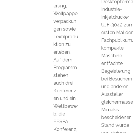
Desktopforma
erung,
Industrie-
Wellpappe
Inkjetdrucker
verpackun
UJF-3042 zu
gen sowie
ersten Mal de
Textilprodu
Fachpublikum.
ktion zu
kompakte
erleben.
Maschine
Auf dem
entfachte
Programm
Begeisterung
stehen
bei Besuchern
auch drei
und anderen
Konferenz
Aussteller
en und ein
gleichermasse
Wettbewer
Mimakis
b: die
bescheidener
FESPA-
Stand wurde
Konferenz,
von einigen