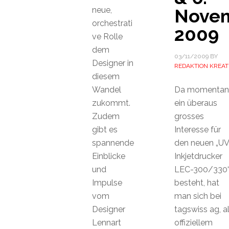
neue,
Nove
orchestrati
2009
ve Rolle
dem
03/11/2009
BY
Designer in
REDAKTION KREAT
diesem
Wandel
Da momentan
zukommt.
ein überaus
Zudem
grosses
gibt es
Interesse für
spannende
den neuen „UV
Einblicke
Inkjetdrucker
und
LEC-300/330
Impulse
besteht, hat
vom
man sich bei
Designer
tagswiss ag, a
Lennart
offiziellem