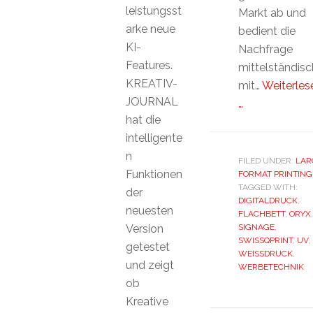
leistungsst
Markt ab und
arke neue
bedient die
KI-
Nachfrage
Features.
mittelständis
KREATIV-
mit…
Weiterles
JOURNAL
…
hat die
intelligente
n
FILED UNDER:
LAR
Funktionen
FORMAT PRINTING
TAGGED WITH:
der
DIGITALDRUCK
,
neuesten
FLACHBETT
,
ORYX
,
Version
SIGNAGE
,
SWISSQPRINT
,
UV
,
getestet
WEISSDRUCK
,
und zeigt
WERBETECHNIK
ob
Kreative