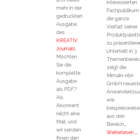
interessierten
mehr in der
Fachpublikum
gedruckten
die ganze
Ausgabe
Vielfalt seiner
des
Produktpalett
KREATIV
zu präsentiere
Journals
.
Unterteilt in 3
Möchten
Themenbereic
Sie die
zeigt die
komplette
Mimaki-nbn
Ausgabe
GmbH neuest
als PDF?
Anwenderlösu
Als
wie
Abonnent
beispielsweise
reicht eine
aus den
Mail, und
Bereich…
wir senden
Weiterlesen …
Ihnen den