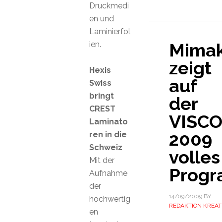
Druckmedi
en und
Laminierfol
ien.
Mimak
zeigt
Hexis
auf
Swiss
bringt
der
CREST
VISC
Laminato
2009
ren in die
Schweiz
volles
Mit der
Prog
Aufnahme
der
14/09/2009
BY
hochwertig
REDAKTION KREAT
en