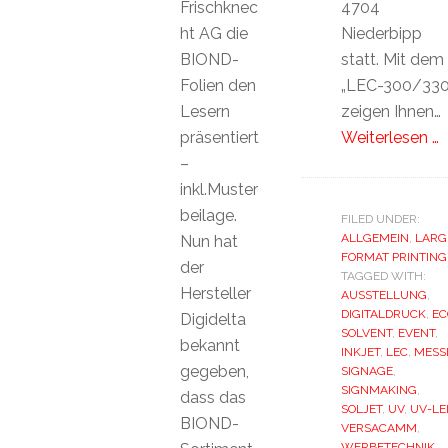
Frischknec
4704
ht AG die
Niederbipp
BIOND-
statt. Mit dem
Folien den
„LEC-300/330
Lesern
zeigen Ihnen…
präsentiert
Weiterlesen …
–
inkl.Muster
beilage.
FILED UNDER:
ALLGEMEIN
,
LARG
Nun hat
FORMAT PRINTING
der
TAGGED WITH:
Hersteller
AUSSTELLUNG
,
DIGITALDRUCK
,
EC
Digidelta
SOLVENT
,
EVENT
,
bekannt
INKJET
,
LEC
,
MESS
gegeben,
SIGNAGE
,
SIGNMAKING
,
dass das
SOLJET
,
UV
,
UV-LE
BIOND-
VERSACAMM
,
WERBETECHNIK