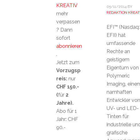
KREATIV
05/11/2014
BY
REDAKTION KREAT
mehr
verpassen
EFI™ (Nasdaq:
? Dann
EFII) hat
sofort
umfassende
abonnieren
Rechte an
.
geistigem
Jetzt zum
Eigentum von
Vorzugsp
Polymeric
reis:
nur
Imaging, eine
CHF 150.-
namhaften
(
für
2
Entwickler vo
Jahre).
UV- und LED-
Abo für 1
Tinten für
Jahr: CHF
industrielle un
90.-
grafische