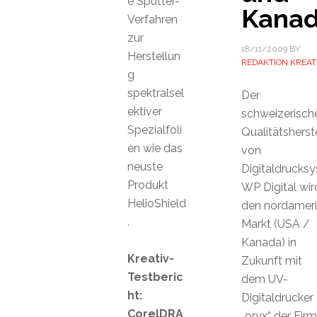
e Sputter-
Kana
Verfahren
zur
18/11/2009
BY
Herstellun
REDAKTION KREAT
g
spektralsel
Der
ektiver
schweizerisch
Spezialfoli
Qualitätsherste
en wie das
von
neuste
Digitaldrucks
Produkt
WP Digital wir
HelioShield
den nordameri
.
Markt (USA /
Kanada) in
Kreativ-
Zukunft mit
Testberic
dem UV-
ht:
Digitaldrucker
CorelDRA
„oryx“ der Fir