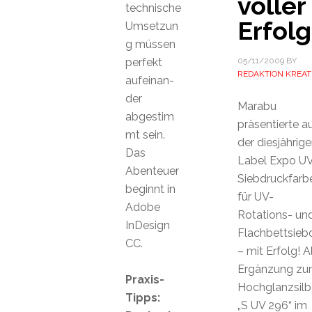
voller
technische
Erfolg
Umsetzun
g müssen
perfekt
05/11/2009
BY
REDAKTION KREAT
aufeinan-
der
Marabu
abgestim
präsentierte a
mt sein.
der diesjährig
Das
Label Expo U
Abenteuer
Siebdruckfarb
beginnt in
für UV-
Adobe
Rotations- un
InDesign
Flachbettsieb
CC.
– mit Erfolg! A
Ergänzung z
Praxis-
Hochglanzsilb
Tipps:
„S UV 296“ im