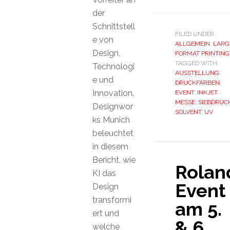
der
Schnittstell
FILED UNDER:
e von
ALLGEMEIN
,
LARG
Design,
FORMAT PRINTING
TAGGED WITH:
Technologi
AUSSTELLUNG
,
e und
DRUCKFARBEN
,
Innovation.
EVENT
,
INKJET
,
MESSE
,
SIEBDRUC
Designwor
SOLVENT
,
UV
ks Munich
beleuchtet
in diesem
Bericht, wie
Rolan
KI das
Event
Design
transformi
am 5.
ert und
& 6.
welche