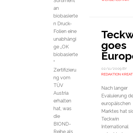
Sortiment
an
biobasierte
n Druck-
Teckw
Folien eine
unabhängi
goes
ge „OK
Europ
biobasierte
“
02/11/2009
BY
Zertifizieru
REDAKTION KREAT
ng vom
TÜV
Nach langer
Austria
Evaluierung d
erhalten
europäischen
hat, was
Marktes hat si
die
Teckwin
BIOND-
International
Reihe als