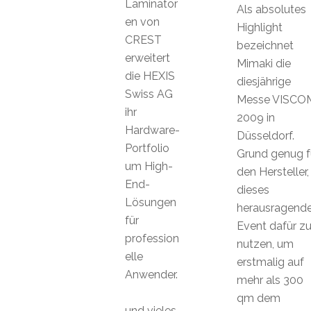
Laminator
Als absolutes
en von
Highlight
CREST
bezeichnet
erweitert
Mimaki die
die HEXIS
diesjährige
Swiss AG
Messe VISCO
ihr
2009 in
Hardware-
Düsseldorf.
Portfolio
Grund genug f
um High-
den Hersteller,
End-
dieses
Lösungen
herausragend
für
Event dafür z
profession
nutzen, um
elle
erstmalig auf
Anwender.
mehr als 300
qm dem
und vieles