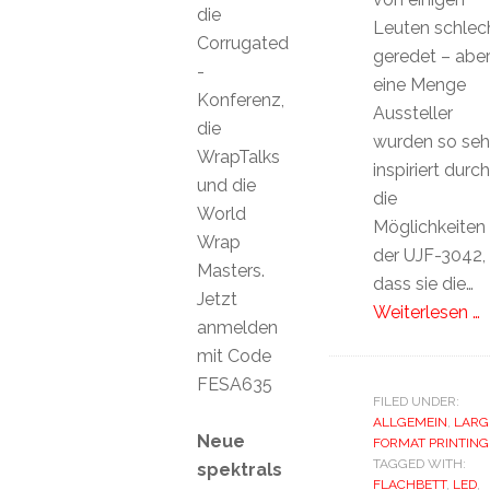
die
Leuten schlec
Corrugated
geredet – abe
-
eine Menge
Konferenz,
Aussteller
die
wurden so seh
WrapTalks
inspiriert durch
und die
die
World
Möglichkeiten
Wrap
der UJF-3042,
Masters.
dass sie die…
Jetzt
Weiterlesen …
anmelden
mit Code
FESA635
FILED UNDER:
ALLGEMEIN
,
LARG
Neue
FORMAT PRINTING
TAGGED WITH:
spektrals
FLACHBETT
,
LED
,