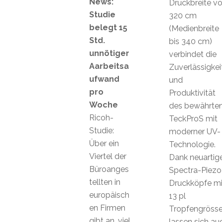
News:
Druckbreite v
Studie
320 cm
belegt 15
(Medienbreite
Std.
bis 340 cm)
unnötiger
verbindet die
Aarbeitsa
Zuverlässigkei
ufwand
und
pro
Produktivität
Woche
des bewährte
Ricoh-
TeckProS mit
Studie:
moderner UV-
Über ein
Technologie.
Viertel der
Dank neuartig
Büroanges
Spectra-Piezo
tellten in
Druckköpfe mi
europäisch
13 pl
en Firmen
Tropfengröss
gibt an, viel
lassen sich au