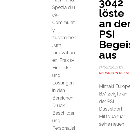
3042
Spezialdru
löste
ck-
an de
Communit
y
PSI
zusammen
Begei
, um
aus
Innovation
en, Praxis-
Einblicke
17/02/2010
BY
REDAKTION KREAT
und
Lösungen
Mimaki Europ
in den
B.V. zeigte an
Bereichen
der PSI
Druck,
Düsseldorf
Beschilder
Mitte Januar
ung,
seine neuen
Personalisi