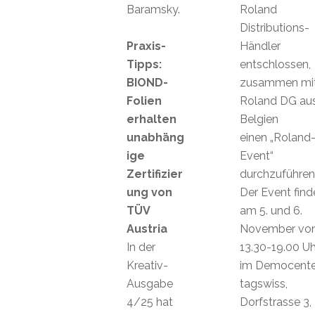
Baramsky.
Roland
Distributions-
Praxis-
Händler
Tipps:
entschlossen,
BIOND-
zusammen mi
Folien
Roland DG au
erhalten
Belgien
unabhäng
einen „Roland
ige
Event“
Zertifizier
durchzuführen
ung von
Der Event find
TÜV
am 5. und 6.
Austria
November vo
In der
13.30-19.00 Uh
Kreativ-
im Democente
Ausgabe
tagswiss,
4/25 hat
Dorfstrasse 3,