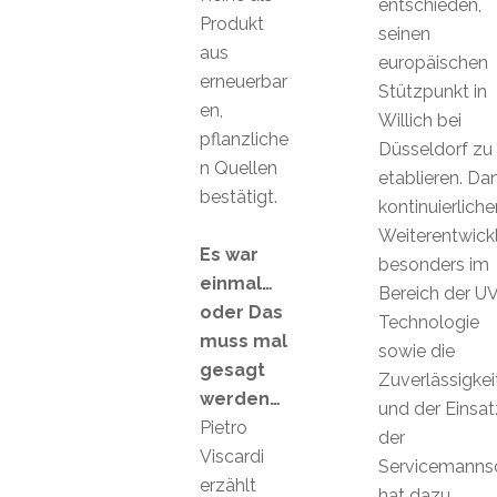
entschieden,
Produkt
seinen
aus
europäischen
erneuerbar
Stützpunkt in
en,
Willich bei
pflanzliche
Düsseldorf zu
n Quellen
etablieren. Da
bestätigt.
kontinuierliche
Weiterentwick
Es war
besonders im
einmal…
Bereich der UV
oder Das
Technologie
muss mal
sowie die
gesagt
Zuverlässigkei
werden…
und der Einsat
Pietro
der
Viscardi
Servicemanns
erzählt
hat dazu