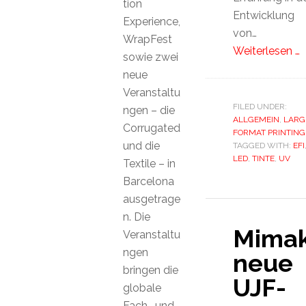
tion
Entwicklung
Experience,
von…
WrapFest
Weiterlesen …
sowie zwei
neue
Veranstaltu
FILED UNDER:
ngen – die
ALLGEMEIN
,
LARG
Corrugated
FORMAT PRINTING
und die
TAGGED WITH:
EFI
LED
,
TINTE
,
UV
Textile – in
Barcelona
ausgetrage
n. Die
Mimak
Veranstaltu
ngen
neue
bringen die
UJF-
globale
Fach- und