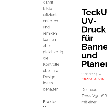
damit
Bilder
TeckU
effizient
UV-
erstellen
Druck
und
remixen
für
können,
Banne
aber
gleichzeitig
und
die
Plane
Kontrolle
über ihre
16/11/2009
BY
Design-
REDAKTION KREAT
Ideen
behalten.
Der neue
TeckUV300SR
Praxis-
mit einer