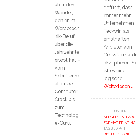
über den
geführt, dass
Wandel,
immer mehr
den er im
Unternehmen
Werbetech
Teckwin als
nik-Beruf
ernsthaften
über die
Anbieter von
Jahrzehnte
Grossformatd
erlebt hat –
akzeptieren. S
vom
ist es eine
Schriftenm
logische…
aler über
Weiterlesen …
Computer-
Crack bis
zum
FILED UNDER:
Technologi
ALLGEMEIN
,
LARG
e-Guru.
FORMAT PRINTING
TAGGED WITH:
DIGITALDRUCK
,