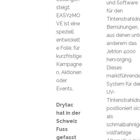
und Software
steigt.
für den
EASY2MO
Tintenstrahldr
VE ist eine
Bemühungen,
speziell
aus denen unt
entwickelt
anderem das
e Folie, für
Jetrion 4000
kurzfristige
hervorging.
Kampagne
Dieses
n, Aktionen
marktführend
oder
System für de
Events.
UV-
Tintenstrahldr
Drytac
positioniert si
hat in der
als
Schweiz
schmalbahnig
Fuss
vollfarbige
gefasst