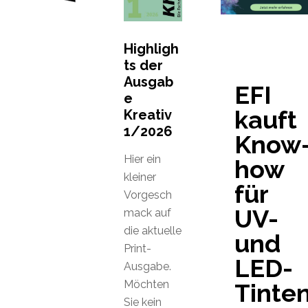
Highligh
ts der
Ausgab
EFI
e
kauft
Kreativ
1/2026
Know
Hier ein
how
kleiner
für
Vorgesch
UV-
mack auf
die aktuelle
und
Print-
LED-
Ausgabe.
Möchten
Tinte
Sie kein