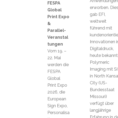
Anwendungen
FESPA
erworben. Die
Global
gab EFI,
Print Expo
weltweit
&
führend mit
Parallel-
kundenorientie
Veranstal
Innovationen 
tungen
Digitaldruck,
Vom 19. –
heute bekannt
22. Mai
Polymeric
werden die
Imaging mit Si
FESPA
in North Kans
Global
City (US-
Print Expo
Bundesstaat
2026, die
Missouri)
European
verfügt über
Sign Expo,
langjährige
Personalisa
Erfahrung in d