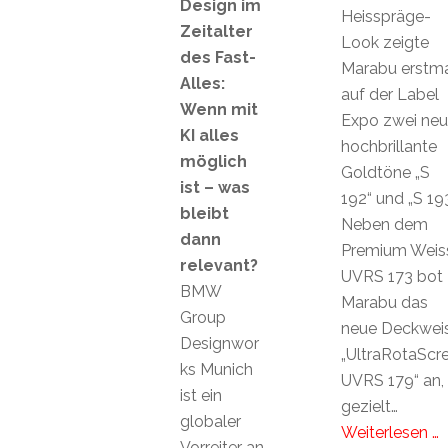
Design im
Heisspräge-
Zeitalter
Look zeigte
des Fast-
Marabu erstma
Alles:
auf der Label
Wenn mit
Expo zwei ne
KI alles
hochbrillante
möglich
Goldtöne „S
ist – was
192“ und „S 193
bleibt
Neben dem
dann
Premium Weis
relevant?
UVRS 173 bot
BMW
Marabu das
Group
neue Deckwei
Designwor
„UltraRotaScr
ks Munich
UVRS 179“ an,
ist ein
gezielt…
globaler
Weiterlesen …
Vorreiter an