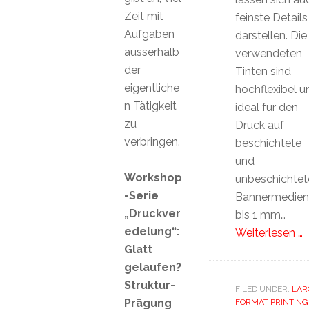
Zeit mit
feinste Details
Aufgaben
darstellen. Die
ausserhalb
verwendeten
der
Tinten sind
eigentliche
hochflexibel u
n Tätigkeit
ideal für den
zu
Druck auf
verbringen.
beschichtete
und
Workshop
unbeschichtet
-Serie
Bannermedien
„Druckver
bis 1 mm…
edelung“:
Weiterlesen …
Glatt
gelaufen?
Struktur-
FILED UNDER:
LAR
Prägung
FORMAT PRINTING