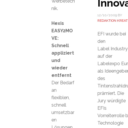
Innov
Werbetech
nik.
12/10/2009
BY
REDAKTION KREAT
Hexis
EASY2MO
EFI wurde bei
VE:
den
Schnell
Label Industr
appliziert
auf der
und
Labelexpo Eu
wieder
als Ideengebe
entfernt
des
Der Bedarf
Tintenstrahldr
an
prämiert. Die
flexiblen,
Jury würdigte
schnell
EFIs
umsetzbar
Vorreiterrolle b
en
Technologie
Lösungen