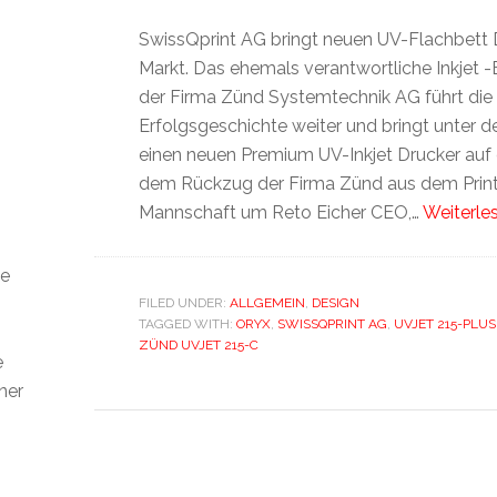
SwissQprint AG bringt neuen UV-Flachbett 
Markt. Das ehemals verantwortliche Inkjet 
der Firma Zünd Systemtechnik AG führt die 
Erfolgsgeschichte weiter und bringt unter
einen neuen Premium UV-Inkjet Drucker auf
dem Rückzug der Firma Zünd aus dem Printe
Mannschaft um Reto Eicher CEO,…
Weiterle
ie
h
FILED UNDER:
ALLGEMEIN
,
DESIGN
TAGGED WITH:
ORYX
,
SWISSQPRINT AG
,
UVJET 215-PLUS
ZÜND UVJET 215-C
e
ner