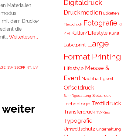
Digitaldruck
len Materialien
Druckmedien
enmodus
Etiketten
ng mit dem Drucker
Fotografie
Flexodruck
KI
edient die
Kultur/Lifestyle
Kunst
/ AI
mit…
Weiterlesen …
Large
Labelprint
Format Printing
Messe &
Lifestyle
AGE
,
SWISSQPRINT
,
UV
,
Event
Nachhaltigkeit
Offsetdruck
Siebdruck
Schriftgestaltung
Textildruck
Technologie
 weiter
Transferdruck
TV/Kino
Typografie
Umweltschutz
Unterhaltung