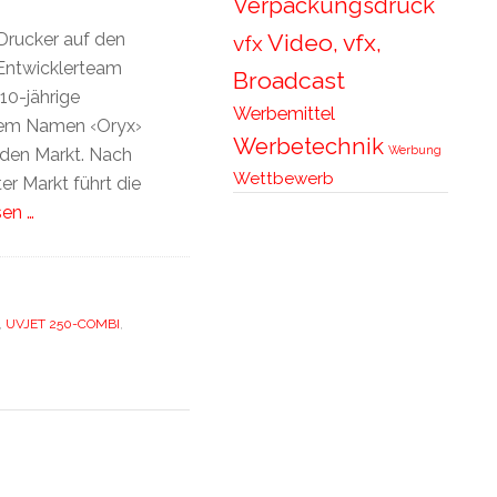
Verpackungsdruck
Video, vfx,
Drucker auf den
vfx
-Entwicklerteam
Broadcast
10-jährige
Werbemittel
 dem Namen ‹Oryx›
Werbetechnik
Werbung
 den Markt. Nach
Wettbewerb
r Markt führt die
sen …
,
UVJET 250-COMBI
,