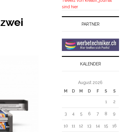
Tweets von kreativ_journal
sind hier
 zwei
PARTNER
KALENDER
August 2026
M
D
M
D
F
S
S
1
2
3
4
5
6
7
8
9
10
11
12
13
14
15
16