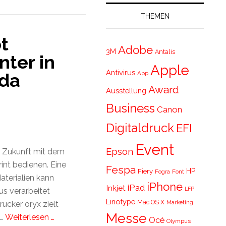
THEMEN
t
Adobe
3M
Antalis
nter in
Apple
Antivirus
App
da
Award
Ausstellung
Business
Canon
Digitaldruck
EFI
Event
Epson
 Zukunft mit dem
int bedienen. Eine
Fespa
HP
Fiery
Fogra
Font
Materialien kann
iPhone
iPad
Inkjet
LFP
s verarbeitet
Linotype
Mac OS X
Marketing
ucker oryx zielt
Messe
e…
Weiterlesen …
Océ
Olympus