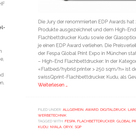
CHF
Die Jury der renommierten EDP Awards hat 
el-
Produkte ausgezeichnet und dem High-End
Flachbettdrucker Kudu sowie der Glasoptio
je einen EDP Award verliehen. Die Preisverl
n
der Fespa Global Print Expo in München st
e,
– High-End Flachbettdrucker: In der Kategor
«Flatbed/hybrid printer > 250 sqm/h» ist d
nd
swissQprint-Flachbettdrucker, Kudu, als Ge
n.
Weiterlesen …
FILED UNDER:
ALLGEMEIN
,
AWARD
,
DIGITALDRUCK
,
LAR
WERBETECHNIK
TAGGED WITH:
FESPA
,
FLACHBETTDRUCKER
,
GLOBAL PR
KUDU
,
NYALA
,
ORYX
,
SQP