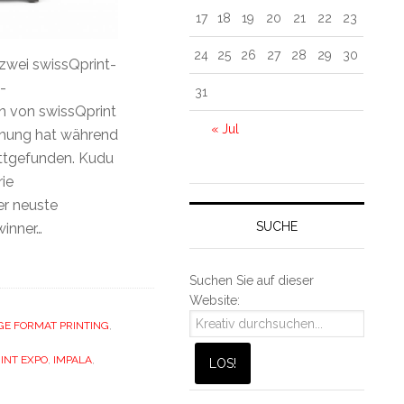
17
18
19
20
21
22
23
24
25
26
27
28
29
30
zwei swissQprint-
-
31
n von swissQprint
« Jul
eihung hat während
attgefunden. Kudu
ie
er neuste
SUCHE
winner…
Suchen Sie auf dieser
Website:
GE FORMAT PRINTING
,
INT EXPO
,
IMPALA
,