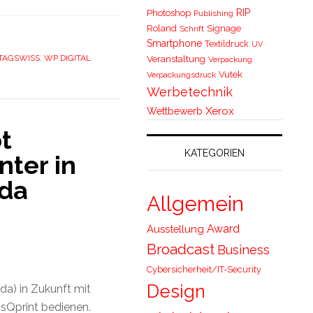
RIP
Photoshop
Publishing
Roland
Signage
Schrift
Smartphone
Textildruck
UV
TAGSWISS
,
WP DIGITAL
Veranstaltung
Verpackung
Vutek
Verpackungsdruck
Werbetechnik
Xerox
Wettbewerb
t
KATEGORIEN
nter in
da
Allgemein
Award
Ausstellung
Broadcast
Business
Cybersicherheit/IT-Security
Design
a) in Zukunft mit
ssQprint bedienen.