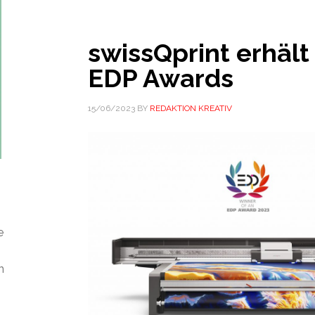
swissQprint erhält
EDP Awards
15/06/2023
BY
REDAKTION KREATIV
e
n