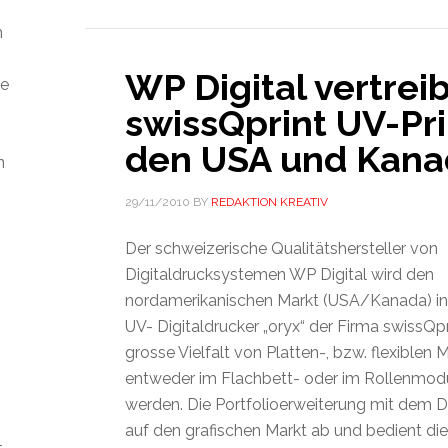
m
WP Digital vertreib
ie
swissQprint UV-Pri
den USA und Kana
n
29/11/2010
BY
REDAKTION KREATIV
Der schweizerische Qualitätshersteller von
Digitaldrucksystemen WP Digital wird den
nordamerikanischen Markt (USA/Kanada) in
UV- Digitaldrucker „oryx“ der Firma swissQpr
grosse Vielfalt von Platten-, bzw. flexiblen 
entweder im Flachbett- oder im Rollenmodu
werden. Die Portfolioerweiterung mit dem Dr
auf den grafischen Markt ab und bedient di