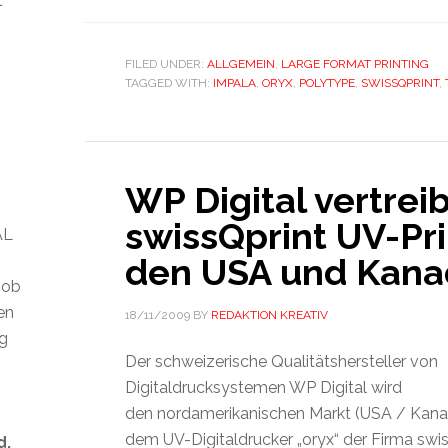
t
FILED UNDER:
ALLGEMEIN
,
LARGE FORMAT PRINTING
TAGGED WITH:
IMPALA
,
ORYX
,
POLYTYPE
,
SWISSQPRINT
,
WP Digital vertreib
swissQprint UV-Pri
AL
den USA und Kana
 ob
len
18/11/2009
BY
REDAKTION KREATIV
ig
Der schweizerische Qualitätshersteller von
Digitaldrucksystemen WP Digital wird
den nordamerikanischen Markt (USA / Kanad
dem UV-Digitaldrucker „oryx“ der Firma swi
d.