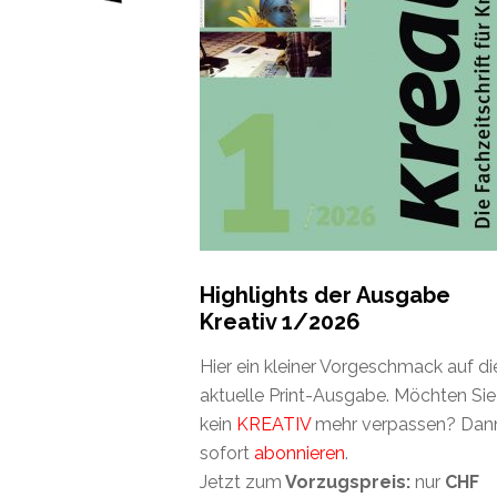
Highlights der Ausgabe
Kreativ 1/2026
Hier ein kleiner Vorgeschmack auf di
aktuelle Print-Ausgabe. Möchten Sie
kein
KREATIV
mehr verpassen? Dan
sofort
abonnieren
.
Jetzt zum
Vorzugspreis:
nur
CHF