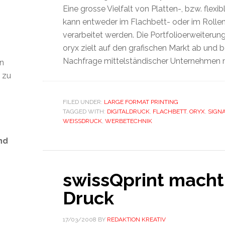
Eine grosse Vielfalt von Platten-, bzw. flexib
kann entweder im Flachbett- oder im Roll
verarbeitet werden. Die Portfolioerweiteru
oryx zielt auf den grafischen Markt ab und b
Nachfrage mittelständischer Unternehmen 
en
t zu
FILED UNDER:
LARGE FORMAT PRINTING
TAGGED WITH:
DIGITALDRUCK
,
FLACHBETT
,
ORYX
,
SIGN
WEISSDRUCK
,
WERBETECHNIK
nd
swissQprint macht
Druck
s
17/03/2008
BY
REDAKTION KREATIV