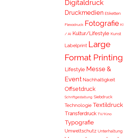
Digitaldruck
Druckmedien
Etiketten
Fotografie
Flexodruck
KI
Kultur/Lifestyle
Kunst
/ AI
Large
Labelprint
Format Printing
Messe &
Lifestyle
Event
Nachhaltigkeit
Offsetdruck
Siebdruck
Schriftgestaltung
Textildruck
Technologie
Transferdruck
TV/Kino
Typografie
Umweltschutz
Unterhaltung