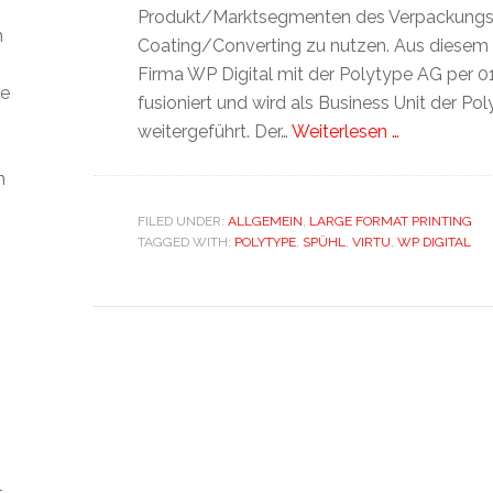
Produkt/Marktsegmenten des Verpackungs
m
Coating/Converting zu nutzen. Aus diesem G
Firma WP Digital mit der Polytype AG per 01.
ie
fusioniert und wird als Business Unit der Po
weitergeführt. Der…
Weiterlesen …
n
FILED UNDER:
ALLGEMEIN
,
LARGE FORMAT PRINTING
TAGGED WITH:
POLYTYPE
,
SPÜHL
,
VIRTU
,
WP DIGITAL