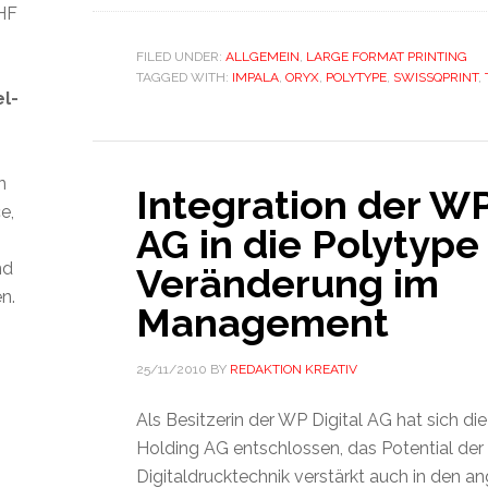
CHF
FILED UNDER:
ALLGEMEIN
,
LARGE FORMAT PRINTING
TAGGED WITH:
IMPALA
,
ORYX
,
POLYTYPE
,
SWISSQPRINT
,
el-
n
Integration der WP
e,
AG in die Polytype
nd
Veränderung im
n.
Management
25/11/2010
BY
REDAKTION KREATIV
Als Besitzerin der WP Digital AG hat sich d
Holding AG entschlossen, das Potential der
Digitaldrucktechnik verstärkt auch in den