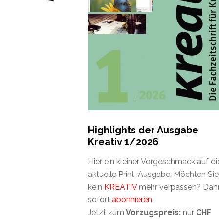
Highlights der Ausgabe
Kreativ 1/2026
Hier ein kleiner Vorgeschmack auf di
aktuelle Print-Ausgabe. Möchten Sie
kein
KREATIV
mehr verpassen? Dan
sofort
abonnieren
.
Jetzt zum
Vorzugspreis:
nur
CHF