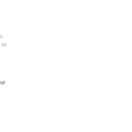
en
t zu
nd
s