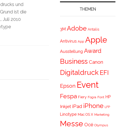
drucks und
THEMEN
rund ist die
 Juli 2010
lytype
Adobe
3M
Antalis
Apple
Antivirus
App
Award
Ausstellung
Business
Canon
Digitaldruck
EFI
Event
Epson
Fespa
HP
Fiery
Fogra
Font
iPhone
iPad
Inkjet
LFP
Linotype
Mac OS X
Marketing
Messe
Océ
Olympus