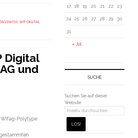
17
18
19
20
21
22
23
24
25
26
27
28
29
30
TAGSWISS
,
WP DIGITAL
31
« Jul
 Digital
 AG und
SUCHE
Suchen Sie auf dieser
Website:
ie Wifag-Polytype
 angestammten