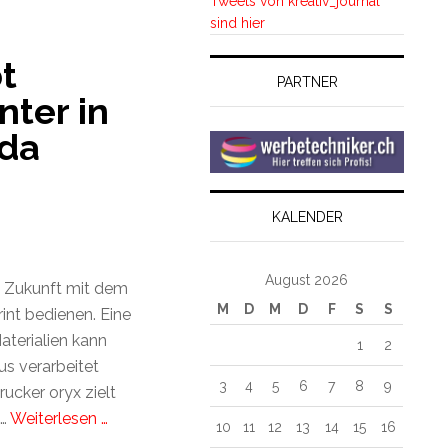
Tweets von kreativ_journal
sind hier
t
PARTNER
nter in
da
KALENDER
August 2026
 Zukunft mit dem
M
D
M
D
F
S
S
int bedienen. Eine
Materialien kann
1
2
s verarbeitet
3
4
5
6
7
8
9
ucker oryx zielt
e…
Weiterlesen …
10
11
12
13
14
15
16