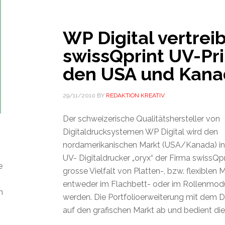
WP Digital vertreib
swissQprint UV-Pri
den USA und Kana
29/11/2010
BY
REDAKTION KREATIV
Der schweizerische Qualitätshersteller von
Digitaldrucksystemen WP Digital wird den
nordamerikanischen Markt (USA/Kanada) in
UV- Digitaldrucker „oryx“ der Firma swissQpr
e
grosse Vielfalt von Platten-, bzw. flexiblen 
entweder im Flachbett- oder im Rollenmodu
n
werden. Die Portfolioerweiterung mit dem Dr
auf den grafischen Markt ab und bedient di