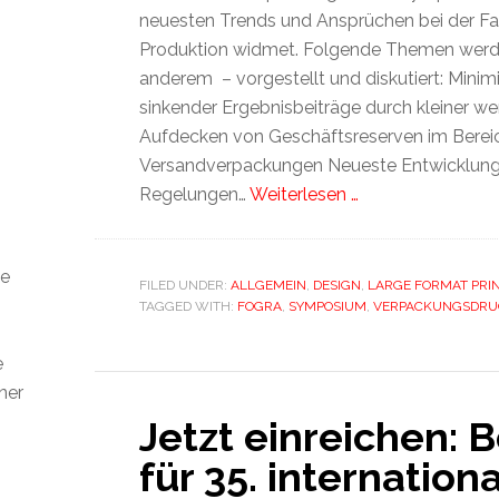
neuesten Trends und Ansprüchen bei der Fa
Produktion widmet. Folgende Themen werd
anderem – vorgestellt und diskutiert: Minim
sinkender Ergebnisbeiträge durch kleiner w
Aufdecken von Geschäftsreserven im Berei
Versandverpackungen Neueste Entwicklun
Regelungen…
Weiterlesen …
ie
FILED UNDER:
ALLGEMEIN
,
DESIGN
,
LARGE FORMAT PRI
h
TAGGED WITH:
FOGRA
,
SYMPOSIUM
,
VERPACKUNGSDRU
e
ner
Jetzt einreichen: 
für 35. internation