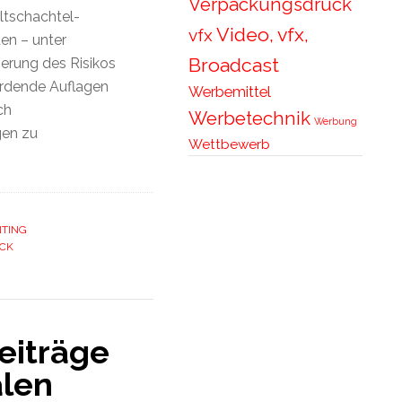
Verpackungsdruck
ltschachtel-
Video, vfx,
vfx
en – unter
Broadcast
ierung des Risikos
erdende Auflagen
Werbemittel
ch
Werbetechnik
Werbung
gen zu
Wettbewerb
NTING
CK
Beiträge
alen