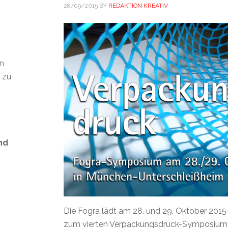
28/09/2015
BY
REDAKTION KREATIV
en
t zu
nd
s
Die Fogra lädt am 28. und 29. Oktober 201
zum vierten Verpackungsdruck-Symposium e