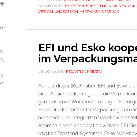
FILED UNDER:
ALLGEMEIN
,
LARGE FORMAT PRINTING
CHF
TAGGED WITH:
ETIKETTEN
,
ETIKETTENDRUCK
,
VERPACK
VERPACKUNGSDESIGN
,
VERPACKUNGSDRUCK
el-
EFI und Esko koop
n
im Verpackungsma
e,
06/06/2016
BY
REDAKTION KREATIV
nd
n.
Auf der drupa 2016 haben EFI und Esko die
einer Absichtserklärung über die Vermarktun
gemeinsamen Workflow-Lösung bekanntgeg
Basis Druckdienstleister Verpackungen in e
nahtlosen und integrierten Workflow herste
Rahmen dieser Kooperation werden EFI Fi
(digitale Frontend-Systeme), Esko-Workfl