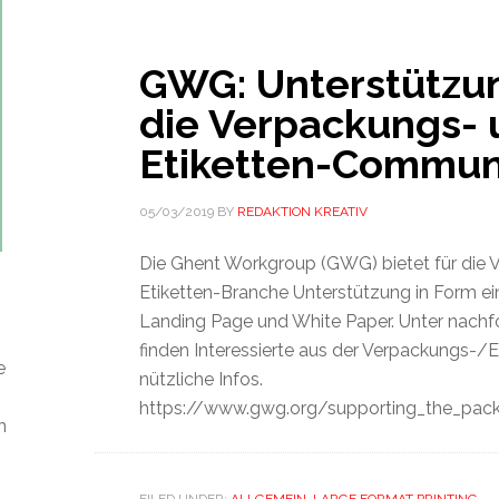
GWG: Unterstützun
die Verpackungs- 
Etiketten-Commun
05/03/2019
BY
REDAKTION KREATIV
Die Ghent Workgroup (GWG) bietet für die 
Etiketten-Branche Unterstützung in Form ei
Landing Page und White Paper. Unter nach
finden Interessierte aus der Verpackungs-/Et
e
nützliche Infos.
https://www.gwg.org/supporting_the_pack
n