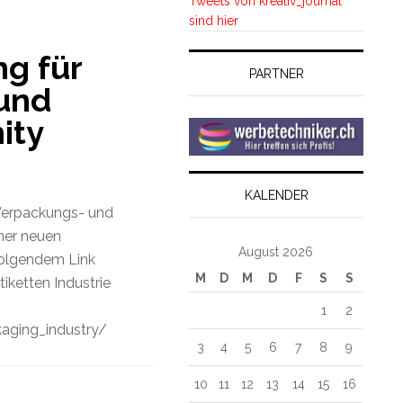
Tweets von kreativ_journal
sind hier
g für
PARTNER
und
ity
KALENDER
Verpackungs- und
ner neuen
August 2026
folgendem Link
M
D
M
D
F
S
S
iketten Industrie
1
2
aging_industry/
3
4
5
6
7
8
9
10
11
12
13
14
15
16