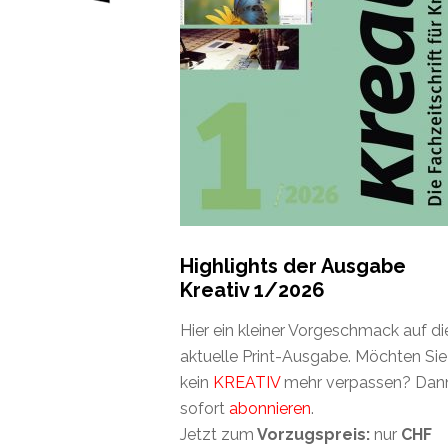
Highlights der Ausgabe
Kreativ 1/2026
Hier ein kleiner Vorgeschmack auf di
aktuelle Print-Ausgabe. Möchten Sie
kein
KREATIV
mehr verpassen? Dan
sofort
abonnieren
.
Jetzt zum
Vorzugspreis:
nur
CHF