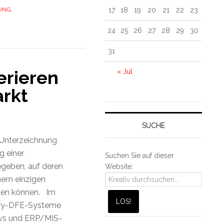
17
18
19
20
21
22
23
UNG
,
24
25
26
27
28
29
30
31
erieren
« Jul
rkt
SUCHE
 Unterzeichnung
g einer
Suchen Sie auf dieser
eben, auf deren
Website:
inem einzigen
llen können. Im
ery-DFE-Systeme
ows und ERP/MIS-