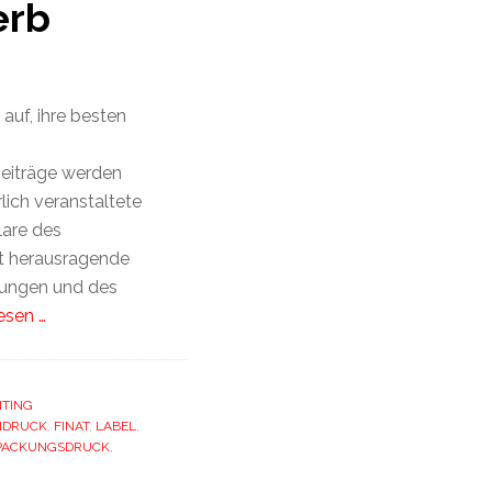
erb
auf, ihre besten
Beiträge werden
ich veranstaltete
are des
rt herausragende
ungen und des
esen …
NTING
NDRUCK
,
FINAT
,
LABEL
,
PACKUNGSDRUCK
,