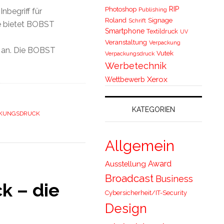
RIP
Photoshop
Publishing
nbegriff für
Roland
Signage
Schrift
e bietet BOBST
Smartphone
Textildruck
UV
Veranstaltung
Verpackung
l an. Die BOBST
Vutek
Verpackungsdruck
Werbetechnik
Xerox
Wettbewerb
KATEGORIEN
KUNGSDRUCK
Allgemein
Award
Ausstellung
Broadcast
Business
k – die
Cybersicherheit/IT-Security
Design