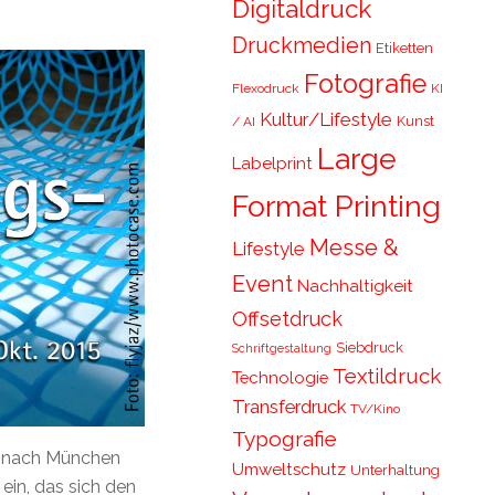
Digitaldruck
Druckmedien
Etiketten
Fotografie
Flexodruck
KI
Kultur/Lifestyle
Kunst
/ AI
Large
Labelprint
Format Printing
Messe &
Lifestyle
Event
Nachhaltigkeit
Offsetdruck
Siebdruck
Schriftgestaltung
Textildruck
Technologie
Transferdruck
TV/Kino
Typografie
5 nach München
Umweltschutz
Unterhaltung
in, das sich den