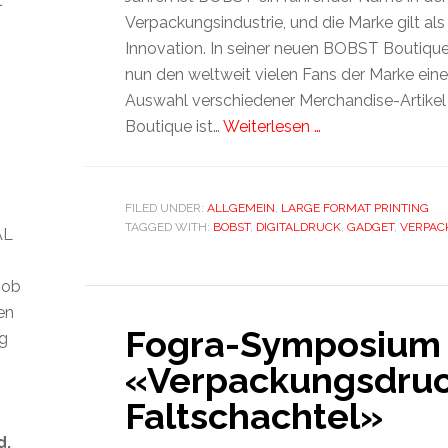
t
Verpackungsindustrie, und die Marke gilt als I
Innovation. In seiner neuen BOBST Boutiqu
nun den weltweit vielen Fans der Marke eine
Auswahl verschiedener Merchandise-Artike
Boutique ist…
Weiterlesen …
FILED UNDER:
ALLGEMEIN
,
LARGE FORMAT PRINTING
TAGGED WITH:
BOBST
,
DIGITALDRUCK
,
GADGET
,
VERPAC
AL
 ob
len
Fogra-Symposium
ig
«Verpackungsdruc
Faltschachtel»
d.