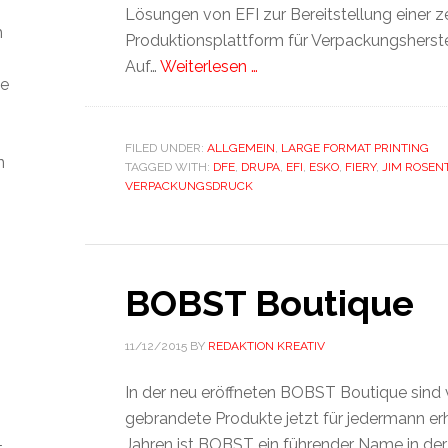
Lösungen von EFI zur Bereitstellung einer z
m
Produktionsplattform für Verpackungsherstel
Auf…
Weiterlesen …
ie
FILED UNDER:
ALLGEMEIN
,
LARGE FORMAT PRINTING
n
TAGGED WITH:
DFE
,
DRUPA
,
EFI
,
ESKO
,
FIERY
,
JIM ROSEN
VERPACKUNGSDRUCK
BOBST Boutique
11/12/2015
BY
REDAKTION KREATIV
In der neu eröffneten BOBST Boutique sin
gebrandete Produkte jetzt für jedermann erhä
Jahren ist BOBST ein führender Name in der