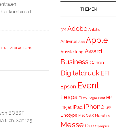
entralen
THEMEN
ler kombiniert.
Adobe
3M
Antalis
Apple
Antivirus
App
THAL
,
VERPACKUNG
,
Award
Ausstellung
Business
Canon
Digitaldruck
EFI
Event
Epson
Fespa
HP
Fiery
Fogra
Font
iPhone
iPad
Inkjet
LFP
d von BOBST
Linotype
Mac OS X
Marketing
ltlich. Seit 125
Messe
Océ
Olympus