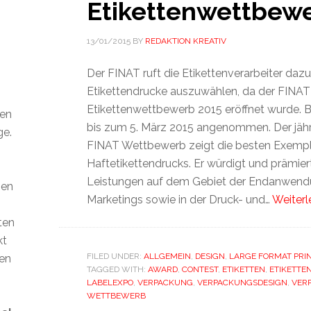
Etikettenwettbew
13/01/2015
BY
REDAKTION KREATIV
Der FINAT ruft die Etikettenverarbeiter dazu 
Etikettendrucke auszuwählen, da der FINAT
Etikettenwettbewerb 2015 eröffnet wurde. 
den
bis zum 5. März 2015 angenommen. Der jährl
ge.
FINAT Wettbewerb zeigt die besten Exempl
Haftetikettendrucks. Er würdigt und prämie
Leistungen auf dem Gebiet der Endanwend
ien
Marketings sowie in der Druck- und…
Weiterl
ten
kt
FILED UNDER:
ALLGEMEIN
,
DESIGN
,
LARGE FORMAT PRI
len
TAGGED WITH:
AWARD
,
CONTEST
,
ETIKETTEN
,
ETIKETTE
LABELEXPO
,
VERPACKUNG
,
VERPACKUNGSDESIGN
,
VER
WETTBEWERB