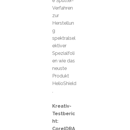
e Sputter-
Verfahren
zur
Herstellun
g
spektralsel
ektiver
Spezialfoli
en wie das
neuste
Produkt
HelioShield
.
Kreativ-
Testberic
ht:
CorelDRA