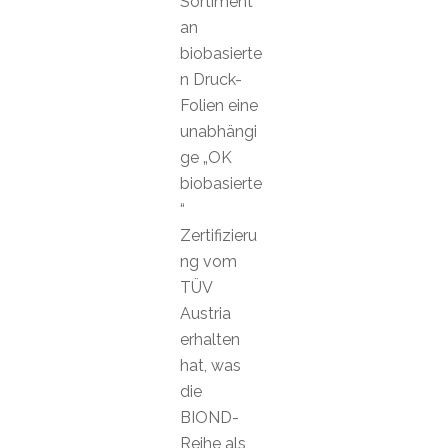
Sortiment
an
biobasierte
n Druck-
Folien eine
unabhängi
ge „OK
biobasierte
“
Zertifizieru
ng vom
TÜV
Austria
erhalten
hat, was
die
BIOND-
Reihe als