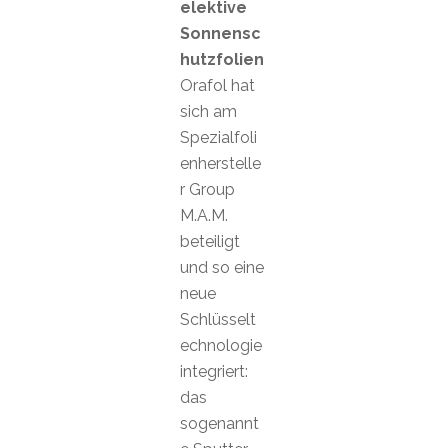
elektive
Sonnensc
hutzfolien
Orafol hat
sich am
Spezialfoli
enherstelle
r Group
M.A.M.
beteiligt
und so eine
neue
Schlüsselt
echnologie
integriert:
das
sogenannt