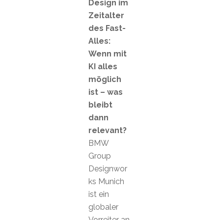
Design im
Zeitalter
des Fast-
Alles:
Wenn mit
KI alles
möglich
ist – was
bleibt
dann
relevant?
BMW
Group
Designwor
ks Munich
ist ein
globaler
Vorreiter an