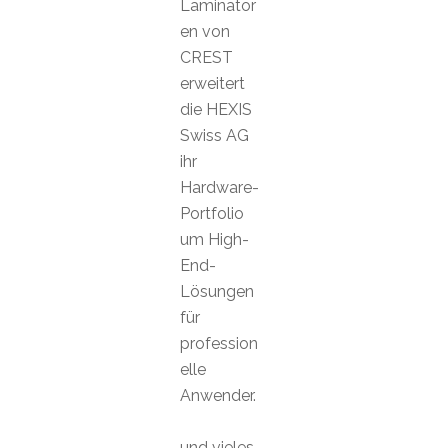
Laminator
en von
CREST
erweitert
die HEXIS
Swiss AG
ihr
Hardware-
Portfolio
um High-
End-
Lösungen
für
profession
elle
Anwender.
und vieles