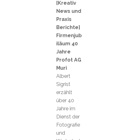
[Kreativ
News und
Praxis
Berichte]
Firmenjub
iläum 40
Jahre
Profot AG
Muri
Albert
Sigrist
erzählt
über 40
Jahre im
Dienst der
Fotografie
und