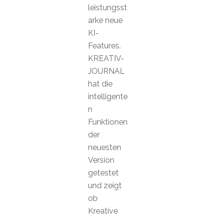
leistungsst
arke neue
KI-
Features.
KREATIV-
JOURNAL
hat die
intelligente
n
Funktionen
der
neuesten
Version
getestet
und zeigt
ob
Kreative