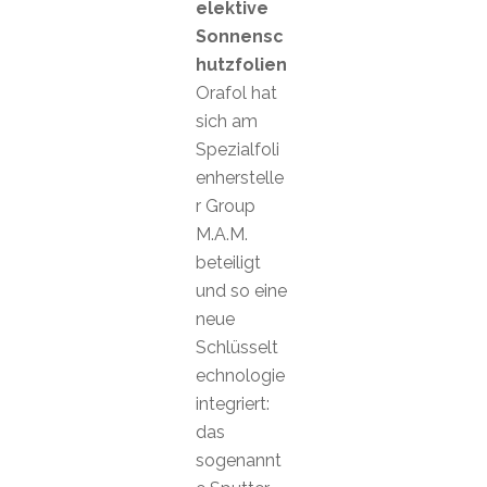
elektive
Sonnensc
hutzfolien
Orafol hat
sich am
Spezialfoli
enherstelle
r Group
M.A.M.
beteiligt
und so eine
neue
Schlüsselt
echnologie
integriert:
das
sogenannt