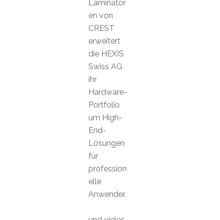
Laminator
en von
CREST
erweitert
die HEXIS
Swiss AG
ihr
Hardware-
Portfolio
um High-
End-
Lösungen
für
profession
elle
Anwender.
und vieles