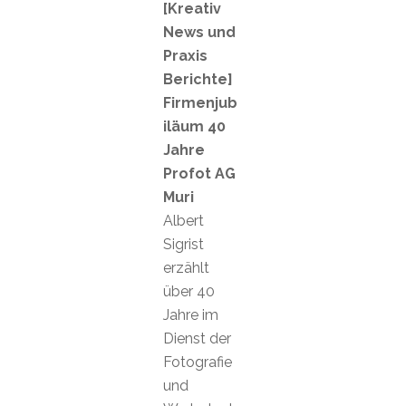
[Kreativ
News und
Praxis
Berichte]
Firmenjub
iläum 40
Jahre
Profot AG
Muri
Albert
Sigrist
erzählt
über 40
Jahre im
Dienst der
Fotografie
und