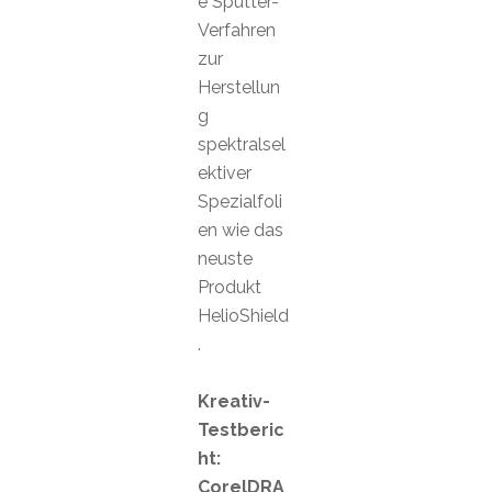
e Sputter-
Verfahren
zur
Herstellun
g
spektralsel
ektiver
Spezialfoli
en wie das
neuste
Produkt
HelioShield
.
Kreativ-
Testberic
ht:
CorelDRA