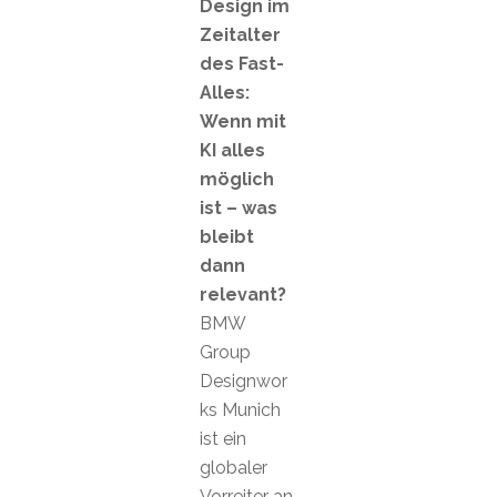
Design im
Zeitalter
des Fast-
Alles:
Wenn mit
KI alles
möglich
ist – was
bleibt
dann
relevant?
BMW
Group
Designwor
ks Munich
ist ein
globaler
Vorreiter an