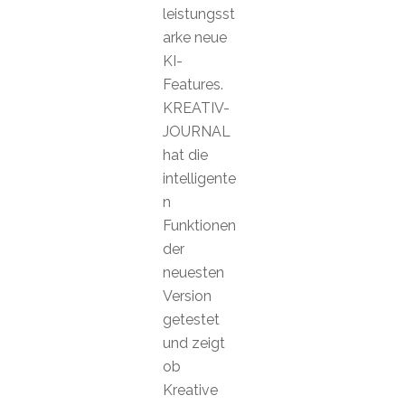
leistungsst
arke neue
KI-
Features.
KREATIV-
JOURNAL
hat die
intelligente
n
Funktionen
der
neuesten
Version
getestet
und zeigt
ob
Kreative