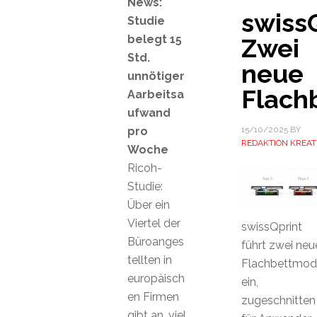
News:
swissQ
Studie
belegt 15
Zwei
Std.
neue
unnötiger
Flach
Aarbeitsa
ufwand
pro
15/10/2025
BY
REDAKTION KREAT
Woche
Ricoh-
Studie:
Über ein
Viertel der
swissQprint
Büroanges
führt zwei neu
tellten in
Flachbettmod
europäisch
ein,
en Firmen
zugeschnitten
gibt an, viel