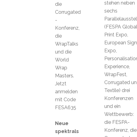
stehen neben
die
sechs
Corrugated
Parallelausste
-
(FESPA Globa
Konferenz,
Print Expo,
die
European Sign
WrapTalks
Expo,
und die
Personalisatio
World
Experience,
Wrap
WrapFest,
Masters.
Corrugated u
Jetzt
Textile) drei
anmelden
Konferenzen
mit Code
und ein
FESA635
Wettbewerb:
die FESPA-
Neue
Konferenz, die
spektrals