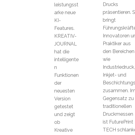
Drucks
leistungsst
präsentieren. S
arke neue
bringt
KI-
Führungskräfte
Features.
Innovatoren u
KREATIV-
Praktiker aus
JOURNAL
den Bereichen
hat die
wie
intelligente
Industriedruck,
n
Inkjet- und
Funktionen
Beschichtungs
der
zusammen. I
neuesten
Gegensatz zu
Version
traditionellen
getestet
Druckmessen
und zeigt
ist FuturePrint
ob
TECH schlank
Kreative