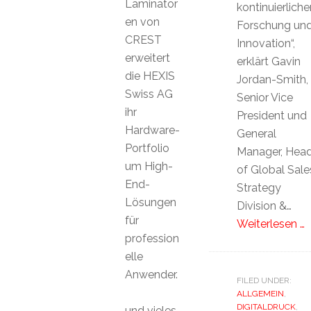
Laminator
kontinuierliche
en von
Forschung un
CREST
Innovation“,
erweitert
erklärt Gavin
die HEXIS
Jordan-Smith,
Swiss AG
Senior Vice
ihr
President und
Hardware-
General
Portfolio
Manager, Hea
um High-
of Global Sale
End-
Strategy
Lösungen
Division &…
für
Weiterlesen …
profession
elle
Anwender.
FILED UNDER:
ALLGEMEIN
,
DIGITALDRUCK
,
und vieles