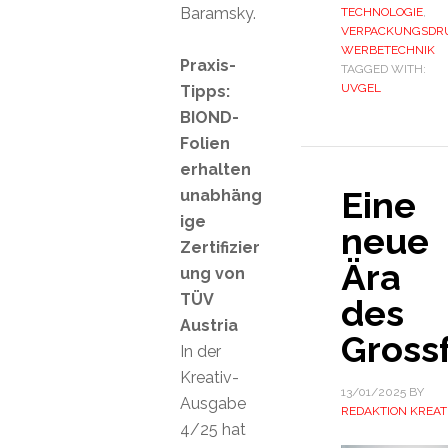
Baramsky.
TECHNOLOGIE
,
VERPACKUNGSDR
WERBETECHNIK
Praxis-
TAGGED WITH:
UVGEL
Tipps:
BIOND-
Folien
erhalten
Eine
unabhäng
ige
neue
Zertifizier
Ära
ung von
TÜV
des
Austria
Gross
In der
Kreativ-
13/01/2025
BY
Ausgabe
REDAKTION KREAT
4/25 hat