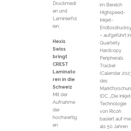
Druckmedi
im Bereich
en und
Highspeed-
Laminierfol
Inkjet-
ien.
Endlosdrucks
– aufgeführt i
Hexis
Quarterly
Swiss
Hardcopy
bringt
Peripherals
CREST
Tracker
Laminato
(Calendar 202
ren in die
des
Schweiz
Marktforschung
Mit der
IDC. „Die Inkjet
Aufnahme
Technologie
der
von Ricoh
hochwertig
basiert auf me
en
als 50 Jahren