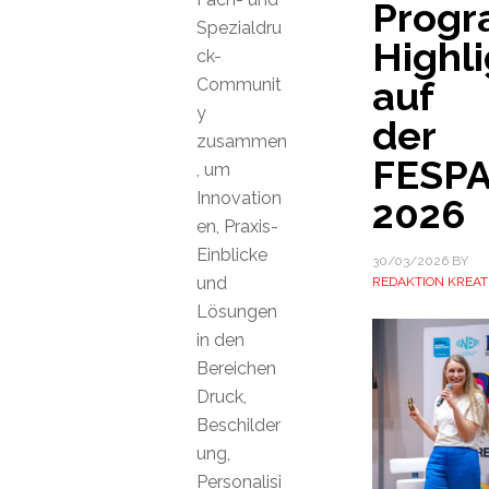
Prog
Spezialdru
Highli
ck-
auf
Communit
y
der
zusammen
FESP
, um
Innovation
2026
en, Praxis-
Einblicke
30/03/2026
BY
und
REDAKTION KREAT
Lösungen
in den
Bereichen
Druck,
Beschilder
ung,
Personalisi