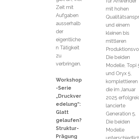
für Anwender
Zeit mit
mit hohen
Aufgaben
Qualitätsansp
ausserhalb
und einem
der
kleinen bis
eigentliche
mittleren
n Tätigkeit
Produktionsvo
zu
Die beiden
verbringen.
Modelle, Topi 
und Oryx 5,
Workshop
komplettieren
-Serie
die im Januar
„Druckver
2025 erfolgrei
edelung“:
lancierte
Glatt
Generation 5.
gelaufen?
Die beiden
Struktur-
Modelle
Prägung
unterschiedlic