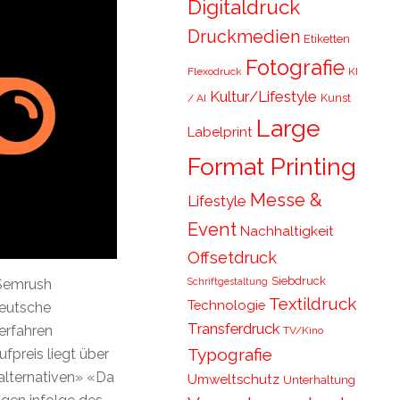
Digitaldruck
Druckmedien
Etiketten
Fotografie
Flexodruck
KI
Kultur/Lifestyle
Kunst
/ AI
Large
Labelprint
Format Printing
Messe &
Lifestyle
Event
Nachhaltigkeit
Offsetdruck
Siebdruck
Schriftgestaltung
Semrush
Textildruck
Technologie
eutsche
Transferdruck
erfahren
TV/Kino
Typografie
fpreis liegt über
alternativen» «Da
Umweltschutz
Unterhaltung