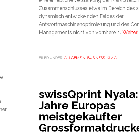
eine erhebliche Verstärkung der Marktstellu
Zusammenschlusses etwa im Bereich des si
dynamisch entwickelnden Feldes der
Antwortmaschinenoptimierung und des Con
Managements nicht von vornherein…
Weiterl
FILED UNDER:
ALLGEMEIN
,
BUSINESS
,
KI / AI
ie
h
swissQprint Nyala:
e
Jahre Europas
ner
meistgekaufter
Grossformatdruck