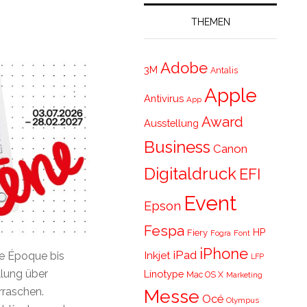
THEMEN
Adobe
3M
Antalis
Apple
Antivirus
App
Award
Ausstellung
Business
Canon
Digitaldruck
EFI
Event
Epson
Fespa
HP
Fiery
Fogra
Font
iPhone
iPad
Inkjet
le Époque bis
LFP
llung über
Linotype
Mac OS X
Marketing
rraschen.
Messe
Océ
Olympus