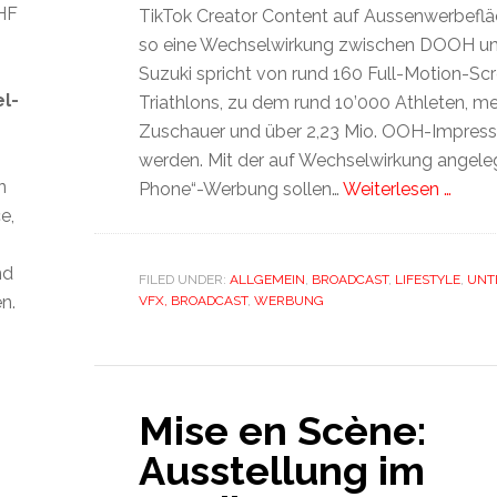
CHF
TikTok Creator Content auf Aussenwerbeflä
so eine Wechselwirkung zwischen DOOH und
Suzuki spricht von rund 160 Full-Motion-Sc
el-
Triathlons, zu dem rund 10’000 Athleten, m
Zuschauer und über 2,23 Mio. OOH-Impress
werden. Mit der auf Wechselwirkung angele
n
Phone“-Werbung sollen…
Weiterlesen …
e,
nd
FILED UNDER:
ALLGEMEIN
,
BROADCAST
,
LIFESTYLE
,
UNT
n.
VFX, BROADCAST
,
WERBUNG
Mise en Scène:
Ausstellung im