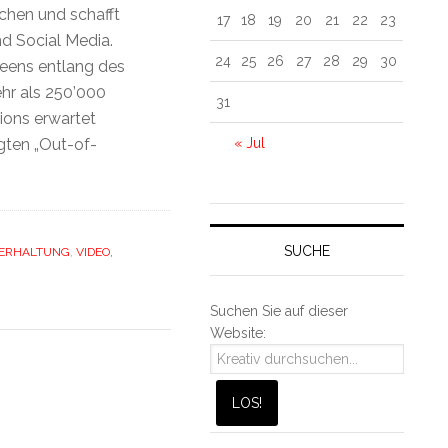
chen und schafft
17
18
19
20
21
22
23
 Social Media.
24
25
26
27
28
29
30
reens entlang des
ehr als 250’000
31
ions erwartet
« Jul
gten „Out-of-
SUCHE
ERHALTUNG
,
VIDEO,
Suchen Sie auf dieser
Website: