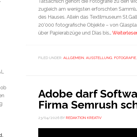
t
Tatsächlich gehört die Fotografie zu den wi
zugleich am wenigsten erforschten Samml
des Hauses. Allein das Textilmuseum St.Gal
20’000 fotografische Objekte – von Glaspl
über Papierabzüge und Dias bis…
Weiterlese
FILED UNDER:
ALLGEMEIN
,
AUSSTELLUNG
,
FOTOGRAFIE
AL
 ob
Adobe darf Softwa
len
Firma Semrush sc
ig
23/04/2026
BY
REDAKTION KREATIV
d.