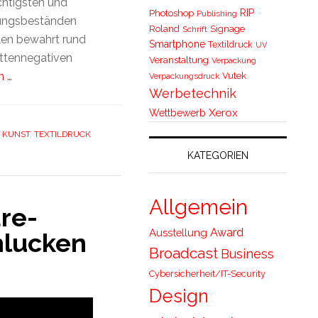
chtigsten und
RIP
Photoshop
Publishing
ungsbeständen
Roland
Signage
Schrift
len bewahrt rund
Smartphone
Textildruck
UV
attennegativen
Veranstaltung
Verpackung
n …
Vutek
Verpackungsdruck
Werbetechnik
Xerox
Wettbewerb
,
KUNST
,
TEXTILDRUCK
KATEGORIEN
Allgemein
re-
Award
Ausstellung
hlucken
Broadcast
Business
Cybersicherheit/IT-Security
Design