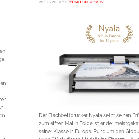
20/04/2026
BY
REDAKTION KREATIV
den
ge.
ien
ten
kt
Der Flachbettdrucker Nyala setzt seinen Erfo
len
zum elften Mal in Folge ist er der meistgek
seiner Klasse in Europa. Rund um den Globu