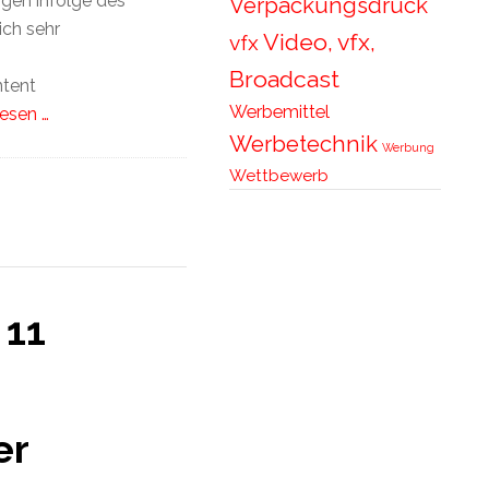
ngen infolge des
Verpackungsdruck
ch sehr
Video, vfx,
vfx
Broadcast
tent
Werbemittel
esen …
Werbetechnik
Werbung
Wettbewerb
 11
er