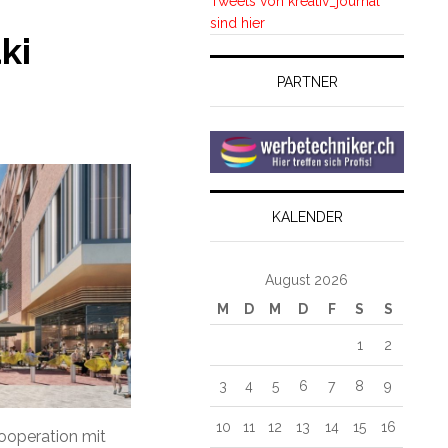
Tweets von kreativ_journal
sind hier
ki
PARTNER
KALENDER
August 2026
M
D
M
D
F
S
S
1
2
3
4
5
6
7
8
9
10
11
12
13
14
15
16
ooperation mit