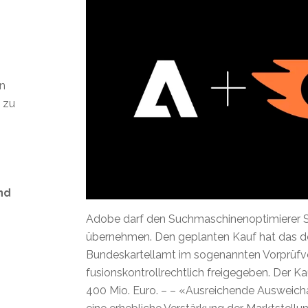
en
t zu
nd
Adobe darf den Suchmaschinenoptimierer 
übernehmen. Den geplanten Kauf hat das d
Bundeskartellamt im sogenannten Vorprüfv
s
fusionskontrollrechtlich freigegeben. Der Kau
400 Mio. Euro. – – «Ausreichende Ausweich