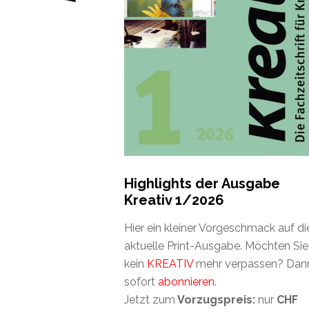
Highlights der Ausgabe
Kreativ 1/2026
Hier ein kleiner Vorgeschmack auf di
aktuelle Print-Ausgabe. Möchten Sie
kein
KREATIV
mehr verpassen? Dan
sofort
abonnieren
.
Jetzt zum
Vorzugspreis:
nur
CHF