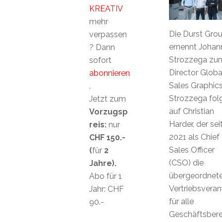
KREATIV
mehr
Die Durst Gro
verpassen
ernennt Johan
? Dann
Strozzega zu
sofort
Director Globa
abonnieren
Sales Graphics
.
Strozzega fol
Jetzt zum
auf Christian
Vorzugsp
Harder, der sei
reis:
nur
2021 als Chief
CHF 150.-
Sales Officer
(
für
2
(CSO) die
Jahre).
übergeordnet
Abo für 1
Vertriebsvera
Jahr: CHF
für alle
90.-
Geschäftsbere