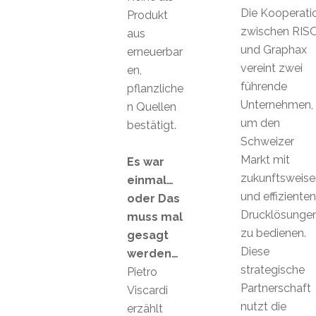
Die Kooperati
Produkt
zwischen RIS
aus
und Graphax
erneuerbar
vereint zwei
en,
führende
pflanzliche
Unternehmen,
n Quellen
um den
bestätigt.
Schweizer
Markt mit
Es war
zukunftsweis
einmal…
und effizienten
oder Das
Drucklösunge
muss mal
zu bedienen.
gesagt
Diese
werden…
strategische
Pietro
Partnerschaft
Viscardi
nutzt die
erzählt