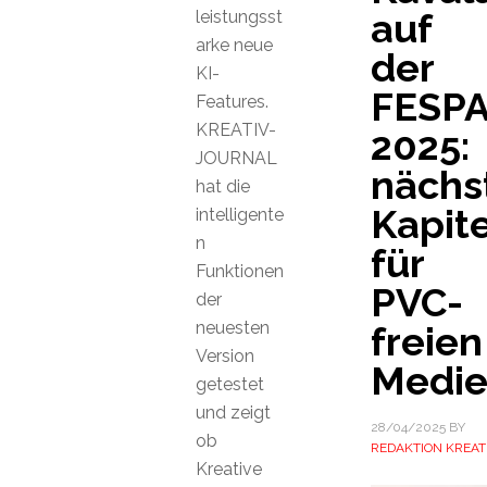
auf
leistungsst
arke neue
der
KI-
FESP
Features.
KREATIV-
2025:
JOURNAL
nächs
hat die
Kapite
intelligente
n
für
Funktionen
PVC-
der
neuesten
freien
Version
Medi
getestet
und zeigt
28/04/2025
BY
ob
REDAKTION KREAT
Kreative