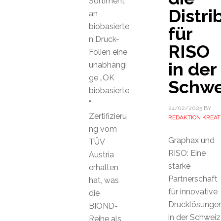
Sortiment
Distri
an
biobasierte
für
n Druck-
RISO
Folien eine
in der
unabhängi
ge „OK
Schwe
biobasierte
“
24/02/2025
BY
Zertifizieru
REDAKTION KREAT
ng vom
Graphax und
TÜV
RISO: Eine
Austria
starke
erhalten
Partnerschaft
hat, was
für innovative
die
Drucklösunge
BIOND-
in der Schweiz
Reihe als