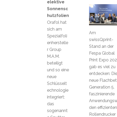
elektive
Sonnensc
hutzfolien
Orafol hat
sich am
Am
Spezialfoli
swissQprint-
enherstelle
Stand an der
r Group
Fespa Global
M.A.M.
Print Expo 20
beteiligt
gab es viel zu
und so eine
entdecken: Di
neue
neue Flachbet
Schlüsselt
Generation 5,
echnologie
faszinierende
integriert:
Anwendungswe
das
den effizienten
sogenannt
Rollendrucker