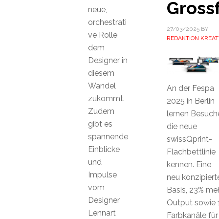
Gross
neue,
orchestrati
27/03/2025
BY
ve Rolle
REDAKTION KREAT
dem
Designer in
diesem
Wandel
An der Fespa
zukommt.
2025 in Berlin
Zudem
lernen Besuch
gibt es
die neue
spannende
swissQprint-
Einblicke
Flachbettlinie
und
kennen. Eine
Impulse
neu konzipiert
vom
Basis, 23% me
Designer
Output sowie 
Lennart
Farbkanäle für