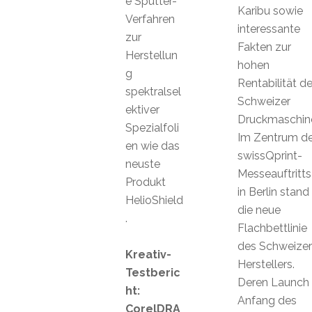
e Sputter-
Karibu sowie
Verfahren
interessante
zur
Fakten zur
Herstellun
hohen
g
Rentabilität de
spektralsel
Schweizer
ektiver
Druckmaschin
Spezialfoli
Im Zentrum d
en wie das
swissQprint-
neuste
Messeauftritts
Produkt
in Berlin stand
HelioShield
die neue
.
Flachbettlinie
des Schweizer
Kreativ-
Herstellers.
Testberic
Deren Launch
ht:
Anfang des
CorelDRA