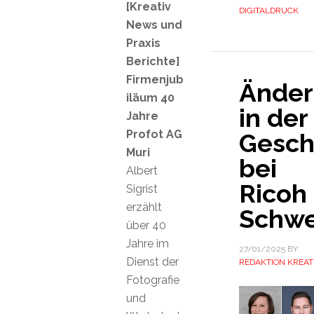
[Kreativ
DIGITALDRUCK
News und
Praxis
Berichte]
Firmenjub
Ände
iläum 40
in der
Jahre
Profot AG
Gesch
Muri
bei
Albert
Ricoh
Sigrist
erzählt
Schwe
über 40
Jahre im
27/01/2025
BY
Dienst der
REDAKTION KREAT
Fotografie
und