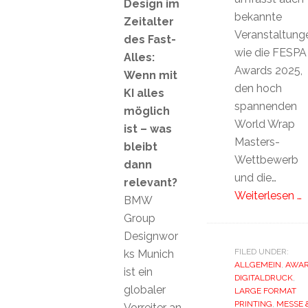
Design im
bekannte
Zeitalter
Veranstaltung
des Fast-
wie die FESPA
Alles:
Awards 2025,
Wenn mit
den hoch
KI alles
spannenden
möglich
World Wrap
ist – was
Masters-
bleibt
Wettbewerb
dann
und die…
relevant?
Weiterlesen …
BMW
Group
Designwor
FILED UNDER:
ks Munich
ALLGEMEIN
,
AWA
ist ein
DIGITALDRUCK
,
globaler
LARGE FORMAT
PRINTING
,
MESSE 
Vorreiter an