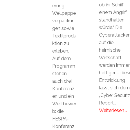
ob ihr Schiff
erung,
einem Angriff
Wellpappe
standhalten
verpackun
würde.“ Die
gen sowie
Cyberattacke
Textilprodu
auf die
ktion zu
heimische
erleben.
Wirtschaft
Auf dem
werden immer
Programm
heftiger – dies
stehen
Entwicklung
auch drei
lässt sich dem
Konferenz
„Cyber Securit
en und ein
Report…
Wettbewer
Weiterlesen …
b: die
FESPA-
Konferenz,