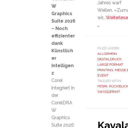
Jahres warf
W
Wellen. «Zum
Graphics
wir…
Weiterles
Suite 2026
…
– Noch
effizienter
dank
FILED UNDER:
Künstlich
ALLGEMEIN
,
er
DIGITALDRUCK
,
LARGE FORMAT
Intelligen
PRINTING
,
MESSE 
z
EVENT
Corel
TAGGED WITH:
FESPA
,
RÜCKBLIC
integriert in
SWISSQPRINT
der
CorelDRA
W
Graphics
Kaval
Suite 2026