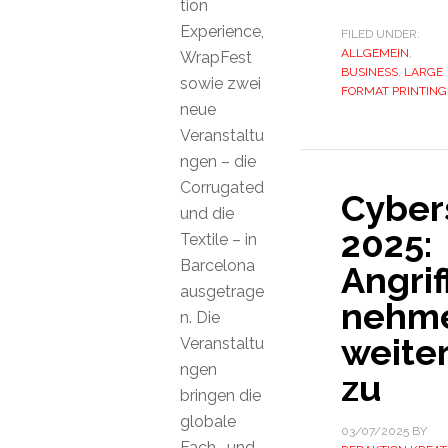
tion
Experience,
FILED UNDER:
ALLGEMEIN
,
WrapFest
BUSINESS
,
LARGE
sowie zwei
FORMAT PRINTING
neue
Veranstaltu
ngen – die
Corrugated
Cyber
und die
2025:
Textile – in
Barcelona
Angrif
ausgetrage
nehm
n. Die
weite
Veranstaltu
ngen
zu
bringen die
globale
03/07/2025
BY
Fach- und