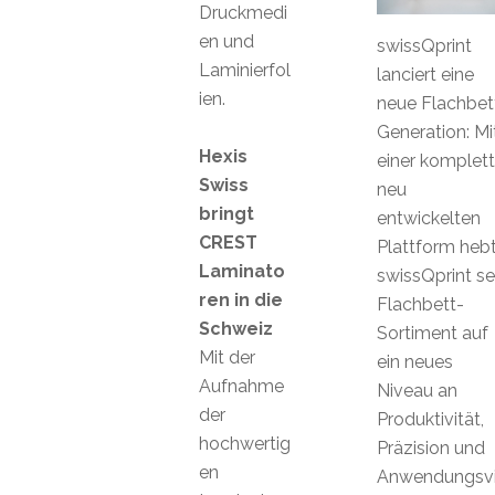
Druckmedi
en und
swissQprint
Laminierfol
lanciert eine
ien.
neue Flachbet
Generation: Mi
Hexis
einer komplett
Swiss
neu
bringt
entwickelten
CREST
Plattform heb
Laminato
swissQprint se
ren in die
Flachbett-
Schweiz
Sortiment auf
Mit der
ein neues
Aufnahme
Niveau an
der
Produktivität,
hochwertig
Präzision und
en
Anwendungsvie