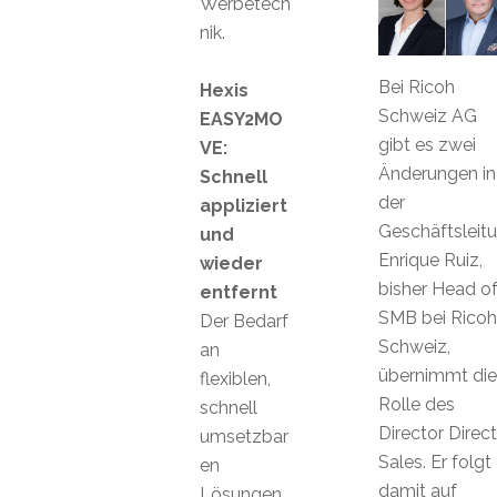
Werbetech
nik.
Bei Ricoh
Hexis
Schweiz AG
EASY2MO
gibt es zwei
VE:
Änderungen in
Schnell
der
appliziert
Geschäftsleitu
und
Enrique Ruiz,
wieder
bisher Head o
entfernt
SMB bei Ricoh
Der Bedarf
Schweiz,
an
übernimmt die
flexiblen,
Rolle des
schnell
Director Direct
umsetzbar
Sales. Er folgt
en
damit auf
Lösungen