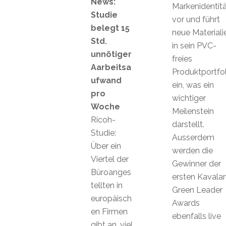
News:
Markenidentitä
Studie
vor und führt
belegt 15
neue Materiali
Std.
in sein PVC-
unnötiger
freies
Aarbeitsa
Produktportfol
ufwand
ein, was ein
pro
wichtiger
Woche
Meilenstein
Ricoh-
darstellt.
Studie:
Ausserdem
Über ein
werden die
Viertel der
Gewinner der
Büroanges
ersten Kavala
tellten in
Green Leader
europäisch
Awards
en Firmen
ebenfalls live
gibt an, viel