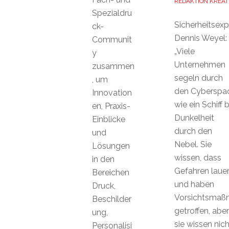
REDAKTION KREAT
Spezialdru
Sicherheitsexp
ck-
Dennis Weyel:
Communit
„Viele
y
Unternehmen
zusammen
segeln durch
, um
den Cyberspa
Innovation
wie ein Schiff b
en, Praxis-
Dunkelheit
Einblicke
durch den
und
Nebel. Sie
Lösungen
wissen, dass
in den
Gefahren laue
Bereichen
und haben
Druck,
Vorsichtsmaß
Beschilder
getroffen, aber
ung,
sie wissen nich
Personalisi