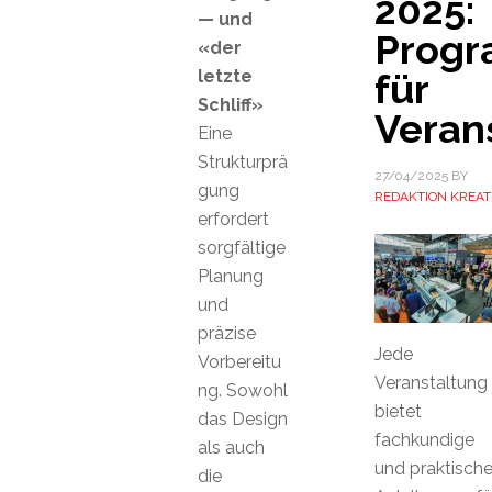
2025:
— und
Prog
«der
letzte
für
Schliff»
Veran
Eine
Strukturprä
27/04/2025
BY
gung
REDAKTION KREAT
erfordert
sorgfältige
Planung
und
präzise
Jede
Vorbereitu
Veranstaltung
ng. Sowohl
bietet
das Design
fachkundige
als auch
und praktisch
die