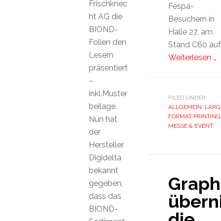
Frischknec
Fespa-
ht AG die
Besuchern in
BIOND-
Halle 27, am
Folien den
Stand C60 auf
Lesern
Weiterlesen …
präsentiert
–
inkl.Muster
FILED UNDER:
beilage.
ALLGEMEIN
,
LARG
FORMAT PRINTING
Nun hat
MESSE & EVENT
der
Hersteller
Digidelta
bekannt
Graph
gegeben,
übern
dass das
BIOND-
die