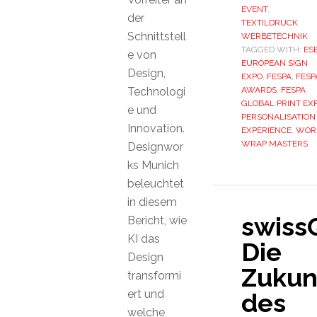
EVENT
,
der
TEXTILDRUCK
,
Schnittstell
WERBETECHNIK
TAGGED WITH:
ES
e von
EUROPEAN SIGN
Design,
EXPO
,
FESPA
,
FESP
Technologi
AWARDS
,
FESPA
GLOBAL PRINT EX
e und
PERSONALISATION
Innovation.
EXPERIENCE
,
WOR
WRAP MASTERS
Designwor
ks Munich
beleuchtet
in diesem
swissQ
Bericht, wie
KI das
Die
Design
Zukun
transformi
ert und
des
welche