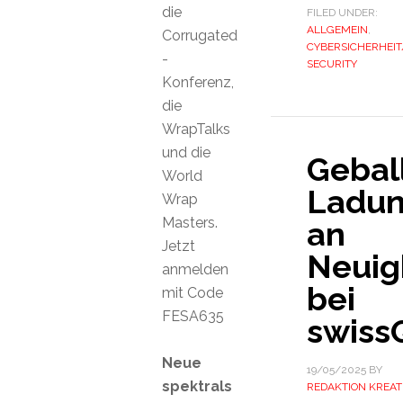
die
FILED UNDER:
ALLGEMEIN
,
Corrugated
CYBERSICHERHEIT/
-
SECURITY
Konferenz,
die
WrapTalks
und die
Gebal
World
Ladu
Wrap
Masters.
an
Jetzt
Neuig
anmelden
bei
mit Code
FESA635
swiss
Neue
19/05/2025
BY
spektrals
REDAKTION KREAT