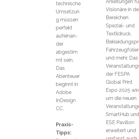
Anleitungen fü
technische
Visionäre in d
Umsetzun
Bereichen
g müssen
Spezial- und
perfekt
Textildruck,
aufeinan-
Bekleidungspr
der
Fahrzeugfolie
abgestim
und mehr. Das
mt sein.
Veranstaltun
Das
der FESPA
Abenteuer
Global Print
beginnt in
Expo 2025 wir
Adobe
um die neuen
InDesign
Veranstaltung
CC.
SmartHub un
ESE Pavillon
Praxis-
erweitert und
Tipps:
umfasst auch