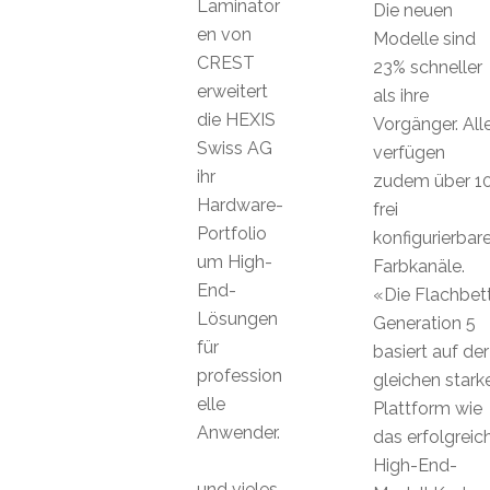
Laminator
Die neuen
en von
Modelle sind
CREST
23% schneller
erweitert
als ihre
die HEXIS
Vorgänger. All
Swiss AG
verfügen
ihr
zudem über 1
Hardware-
frei
Portfolio
konfigurierbar
um High-
Farbkanäle.
End-
«Die Flachbet
Lösungen
Generation 5
für
basiert auf der
profession
gleichen stark
elle
Plattform wie
Anwender.
das erfolgreic
High-End-
und vieles