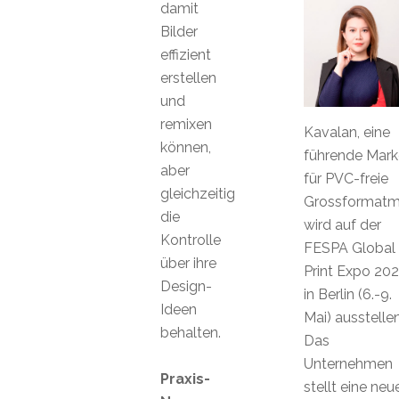
damit
Bilder
effizient
erstellen
und
remixen
Kavalan, eine
können,
führende Mark
aber
für PVC-freie
gleichzeitig
Grossformatma
die
wird auf der
Kontrolle
FESPA Global
über ihre
Print Expo 20
Design-
in Berlin (6.-9.
Ideen
Mai) ausstellen
behalten.
Das
Unternehmen
Praxis-
stellt eine neu