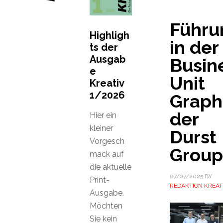
Führu
Highligh
in der
ts der
Ausgab
Busin
e
Unit
Kreativ
1/2026
Graph
der
Hier ein
kleiner
Durst
Vorgesch
Group
mack auf
die aktuelle
07/07/2025
BY
Print-
REDAKTION KREAT
Ausgabe.
Möchten
Sie kein