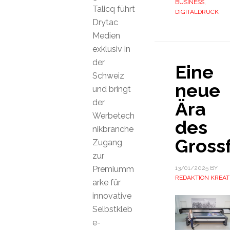
BUSINESS
,
Talicq führt
DIGITALDRUCK
Drytac
Medien
exklusiv in
der
Eine
Schweiz
neue
und bringt
der
Ära
Werbetech
des
nikbranche
Gross
Zugang
zur
Premiumm
13/01/2025
BY
REDAKTION KREAT
arke für
innovative
Selbstkleb
e-