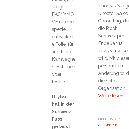
Thomas Szeg
steigt.
Director Sales
EASY2MO
Consulting, de
VE ist eine
die Ricoh
speziell
Schweiz per
entwickelt
Ende Januar
e Folie, für
2025 verlasse
kurzfristige
wird. Mit diese
Kampagne
personellen
n, Aktionen
Änderung wird
oder
die Sales
Events.
Organisation…
Weiterlesen …
Drytac
hat in der
Schweiz
Fuss
FILED UNDER:
ALLGEMEIN
,
gefasst