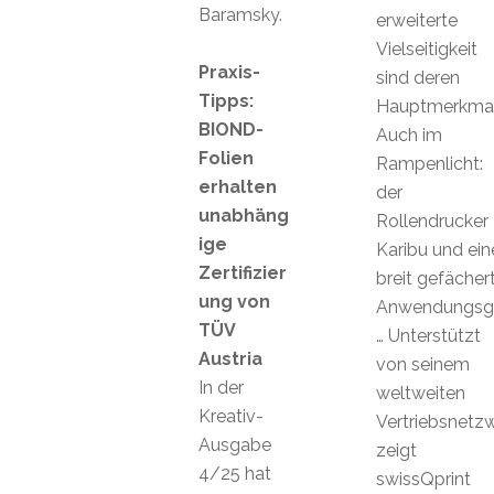
Baramsky.
erweiterte
Vielseitigkeit
Praxis-
sind deren
Tipps:
Hauptmerkmal
BIOND-
Auch im
Folien
Rampenlicht:
erhalten
der
unabhäng
Rollendrucker
ige
Karibu und ein
Zertifizier
breit gefächer
ung von
Anwendungsga
TÜV
… Unterstützt
Austria
von seinem
In der
weltweiten
Kreativ-
Vertriebsnetz
Ausgabe
zeigt
4/25 hat
swissQprint