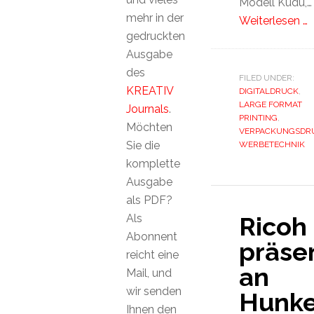
Modell Kudu,…
mehr in der
Weiterlesen …
gedruckten
Ausgabe
des
FILED UNDER:
KREATIV
DIGITALDRUCK
,
LARGE FORMAT
Journals
.
PRINTING
,
Möchten
VERPACKUNGSDR
Sie die
WERBETECHNIK
komplette
Ausgabe
als PDF?
Als
Ricoh
Abonnent
präsen
reicht eine
an
Mail, und
wir senden
Hunke
Ihnen den