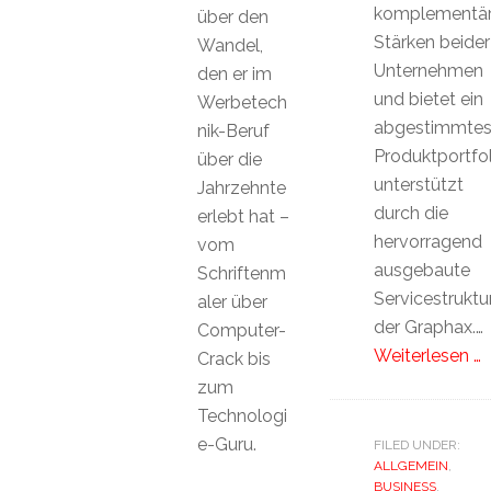
komplementä
über den
Stärken beider
Wandel,
Unternehmen
den er im
und bietet ein
Werbetech
abgestimmte
nik-Beruf
Produktportfol
über die
unterstützt
Jahrzehnte
durch die
erlebt hat –
hervorragend
vom
ausgebaute
Schriftenm
Servicestruktu
aler über
der Graphax.…
Computer-
Weiterlesen …
Crack bis
zum
Technologi
e-Guru.
FILED UNDER:
ALLGEMEIN
,
BUSINESS
,