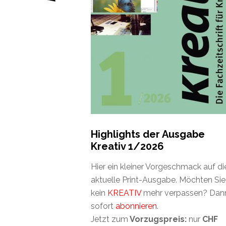
Highlights der Ausgabe
Kreativ 1/2026
Hier ein kleiner Vorgeschmack auf di
aktuelle Print-Ausgabe. Möchten Sie
kein
KREATIV
mehr verpassen? Dan
sofort
abonnieren
.
Jetzt zum
Vorzugspreis:
nur
CHF