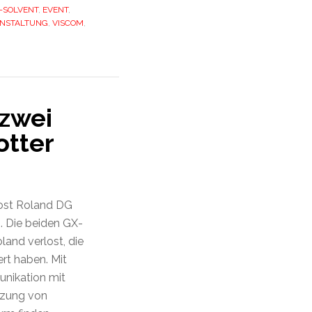
-SOLVENT
,
EVENT
,
NSTALTUNG
,
VISCOM
,
 zwei
otter
lost Roland DG
. Die beiden GX-
and verlost, die
ert haben. Mit
nikation mit
tzung von