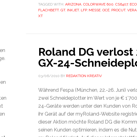
TAGGED WITH:
ARIZONA
,
COLORWAVE 600
,
CS6407
,
ECO
FLACHBETT
,
GT
,
INKJET
,
LFP
,
MESSE
,
OCÉ
,
PROCUT
,
VERA
XT
Roland DG verlost
den
ge.
GX-24-Schneidepl
03/06/2010
BY
REDAKTION KREATIV
ien
Während Fespa (München, 22.-26. Juni) ver
ten
zwei Schneideplotter im Wert von je € 1’700
kt
24-Geräte werden unter den Kunden von Rol
len
ihr Gerät auf der myRoland-Website registri
dieser Aktion möchte Roland DG die Kommu
seinen Kunden optimieren, indem es die Nu