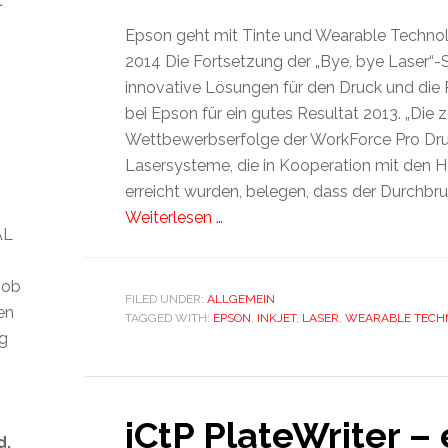
t
Epson geht mit Tinte und Wearable Technolo
2014 Die Fortsetzung der „Bye, bye Laser“-
innovative Lösungen für den Druck und die 
bei Epson für ein gutes Resultat 2013. „Die 
Wettbewerbserfolge der WorkForce Pro Dr
Lasersysteme, die in Kooperation mit den 
erreicht wurden, belegen, dass der Durchbr
Weiterlesen …
AL
 ob
FILED UNDER:
ALLGEMEIN
len
TAGGED WITH:
EPSON
,
INKJET
,
LASER
,
WEARABLE TECH
ig
iCtP PlateWriter – 
d.