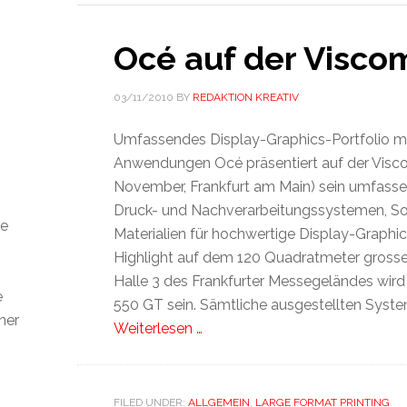
Océ auf der Visco
03/11/2010
BY
REDAKTION KREATIV
Umfassendes Display-Graphics-Portfolio mi
Anwendungen Océ präsentiert auf der Visco
November, Frankfurt am Main) sein umfasse
Druck- und Nachverarbeitungssystemen, S
ie
Materialien für hochwertige Display-Graph
h
Highlight auf dem 120 Quadratmeter grosse
Halle 3 des Frankfurter Messegeländes wird
e
550 GT sein. Sämtliche ausgestellten Syste
ner
Weiterlesen …
FILED UNDER:
ALLGEMEIN
,
LARGE FORMAT PRINTING