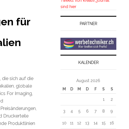
Tweets von kreativ_journal
sind hier
en für
PARTNER
lien
KALENDER
die sich auf die
August 2026
kalien, globale
M
D
M
D
F
S
S
ics For Imaging,
1
2
nd
 Preisänderungen,
3
4
5
6
7
8
9
d Druckerteile
10
11
12
13
14
15
16
nde Produktlinien