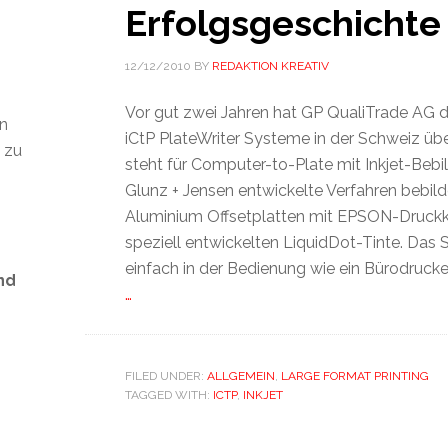
Erfolgsgeschichte
12/12/2010
BY
REDAKTION KREATIV
Vor gut zwei Jahren hat GP QualiTrade AG de
en
iCtP PlateWriter Systeme in der Schweiz ü
t zu
steht für Computer-to-Plate mit Inkjet-Bebi
Glunz + Jensen entwickelte Verfahren bebil
Aluminium Offsetplatten mit EPSON-Druckk
speziell entwickelten LiquidDot-Tinte. Das 
einfach in der Bedienung wie ein Bürodrucker
nd
…
FILED UNDER:
ALLGEMEIN
,
LARGE FORMAT PRINTING
s
TAGGED WITH:
ICTP
,
INKJET