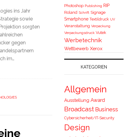
RIP
Photoshop
Publishing
gies ins Jahr
Roland
Signage
Schrift
Strategie sowie
Smartphone
Textildruck
UV
Veranstaltung
Verpackung
Projektion sorgten
Vutek
Verpackungsdruck
zahlreichen
Werbetechnik
ucker gegen
Xerox
Wettbewerb
Handelspartnern
uch im…
KATEGORIEN
Allgemein
NOLOGIES
Award
Ausstellung
Broadcast
Business
Cybersicherheit/IT-Security
Design
eine