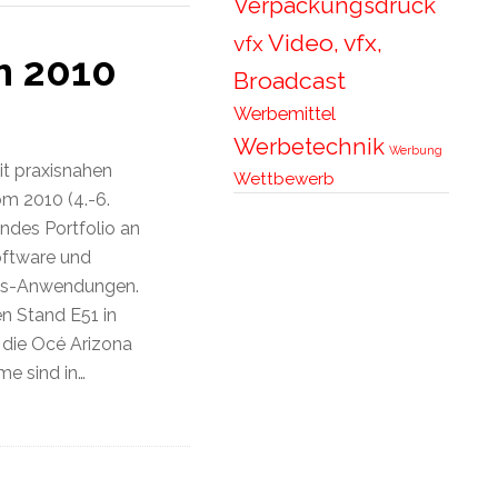
Verpackungsdruck
Video, vfx,
vfx
m 2010
Broadcast
Werbemittel
Werbetechnik
Werbung
t praxisnahen
Wettbewerb
m 2010 (4.-6.
ndes Portfolio an
oftware und
ics-Anwendungen.
n Stand E51 in
 die Océ Arizona
me sind in…