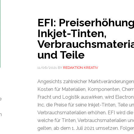
EFI: Preiserhöhung
Inkjet-Tinten,
Verbrauchsmateria
und Teile
11/06/2021
BY
REDAKTION KREATIV
Angesichts zahlreicher Marktveränderungen, 
Kosten für Materialien, Komponenten, Chemi
Fracht und Logistik auswirken, wird Electron
e
Inc. die Preise für seine Inkjet-Tinten, Teile u
Verbrauchsmaterialien erhöhen. EFI wird die
n
welche für Tinten, Verbrauchsmaterialien un
gelten, ab dem 1. Juli 2021 umsetzen. Folge