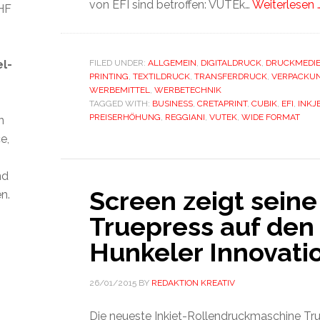
von EFI sind betroffen: VUTEk…
Weiterlesen 
CHF
el-
FILED UNDER:
ALLGEMEIN
,
DIGITALDRUCK
,
DRUCKMEDI
PRINTING
,
TEXTILDRUCK
,
TRANSFERDRUCK
,
VERPACKU
WERBEMITTEL
,
WERBETECHNIK
TAGGED WITH:
BUSINESS
,
CRETAPRINT
,
CUBIK
,
EFI
,
INKJ
PREISERHÖHUNG
,
REGGIANI
,
VUTEK
,
WIDE FORMAT
n
e,
nd
Screen zeigt sein
n.
Truepress auf den
Hunkeler Innovati
26/01/2015
BY
REDAKTION KREATIV
Die neueste Inkjet-Rollendruckmaschine T