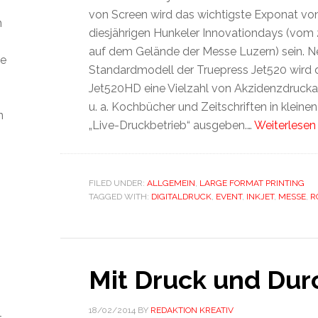
von Screen wird das wichtigste Exponat vo
m
diesjährigen Hunkeler Innovationdays (vom 2
auf dem Gelände der Messe Luzern) sein. 
ie
Standardmodell der Truepress Jet520 wird 
Jet520HD eine Vielzahl von Akzidenzdruck
u. a. Kochbücher und Zeitschriften in kleine
n
„Live-Druckbetrieb“ ausgeben.…
Weiterlesen
FILED UNDER:
ALLGEMEIN
,
LARGE FORMAT PRINTING
TAGGED WITH:
DIGITALDRUCK
,
EVENT
,
INKJET
,
MESSE
,
R
Mit Druck und Dur
18/02/2014
BY
REDAKTION KREATIV