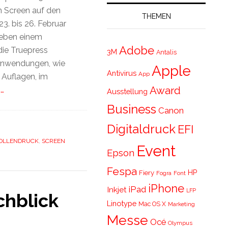
n Screen auf den
THEMEN
3. bis 26. Februar
Neben einem
Adobe
die Truepress
3M
Antalis
anwendungen, wie
Apple
Antivirus
App
n Auflagen, im
Award
 …
Ausstellung
Business
Canon
Digitaldruck
EFI
OLLENDRUCK
,
SCREEN
Event
Epson
Fespa
HP
Fiery
Fogra
Font
iPhone
iPad
Inkjet
LFP
chblick
Linotype
Mac OS X
Marketing
Messe
Océ
Olympus