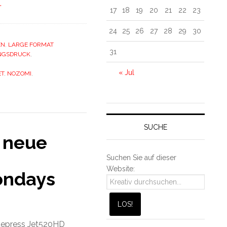
…
17
18
19
20
21
22
23
24
25
26
27
28
29
30
EN
,
LARGE FORMAT
31
NGSDRUCK
,
« Jul
ET
,
NOZOMI
,
SUCHE
e neue
Suchen Sie auf dieser
Website:
ondays
ruepress Jet520HD