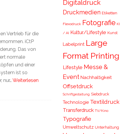
Digitaldruck
Druckmedien
Etiketten
Fotografie
Flexodruck
KI
Kultur/Lifestyle
Kunst
/ AI
n Vertrieb für die
Large
bernommen. iCtP
Labelprint
lderung. Das von
Format Printing
dert normale
öpfen und einer
Messe &
Lifestyle
System ist so
Event
Nachhaltigkeit
, nur…
Weiterlesen
Offsetdruck
Siebdruck
Schriftgestaltung
Textildruck
Technologie
Transferdruck
TV/Kino
Typografie
Umweltschutz
Unterhaltung