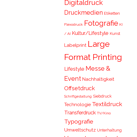
Digitaldruck
Druckmedien
Etiketten
Fotografie
Flexodruck
KI
Kultur/Lifestyle
Kunst
/ AI
Large
Labelprint
Format Printing
Messe &
Lifestyle
Event
Nachhaltigkeit
Offsetdruck
Siebdruck
Schriftgestaltung
Textildruck
Technologie
Transferdruck
TV/Kino
Typografie
Umweltschutz
Unterhaltung