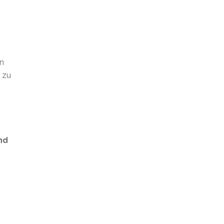
en
t zu
nd
s