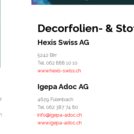
Decorfolien- & Sto
Hexis Swiss AG
5242 Birr
Tel. 062 888 10 10
www.hexis-swiss.ch
Igepa Adoc AG
e
4629 Fulenbach
Tel. 062 387 74 80
n
info@igepa-adoc.ch
www.igepa-adoc.ch