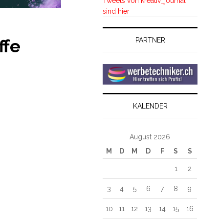
Tweets von kreativ_journal
sind hier
ffe
PARTNER
KALENDER
August 2026
M
D
M
D
F
S
S
1
2
3
4
5
6
7
8
9
10
11
12
13
14
15
16