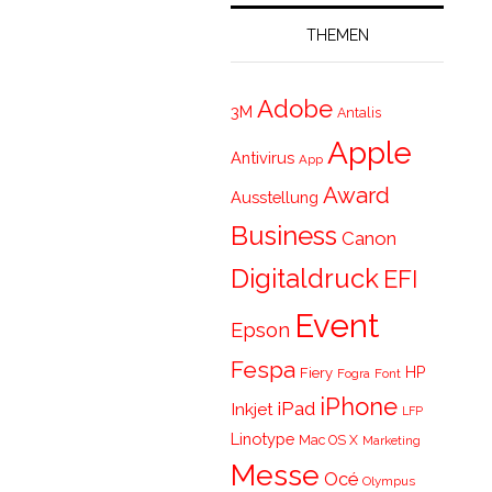
THEMEN
Adobe
3M
Antalis
Apple
Antivirus
App
Award
Ausstellung
Business
Canon
Digitaldruck
EFI
Event
Epson
Fespa
HP
Fiery
Fogra
Font
iPhone
iPad
Inkjet
LFP
Linotype
Mac OS X
Marketing
Messe
Océ
Olympus