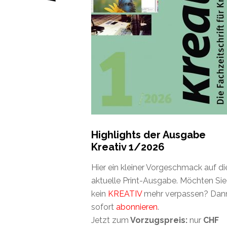
Highlights der Ausgabe
Kreativ 1/2026
Hier ein kleiner Vorgeschmack auf di
aktuelle Print-Ausgabe. Möchten Sie
kein
KREATIV
mehr verpassen? Dan
sofort
abonnieren
.
Jetzt zum
Vorzugspreis:
nur
CHF