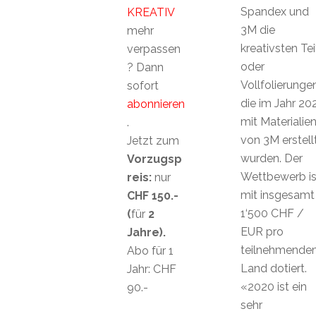
Spandex und
KREATIV
3M die
mehr
kreativsten Tei
verpassen
oder
? Dann
Vollfolierungen
sofort
die im Jahr 20
abonnieren
mit Materialie
.
von 3M erstell
Jetzt zum
wurden. Der
Vorzugsp
Wettbewerb is
reis:
nur
mit insgesamt
CHF 150.-
1‘500 CHF /
(
für
2
EUR pro
Jahre).
teilnehmende
Abo für 1
Land dotiert.
Jahr: CHF
«2020 ist ein
90.-
sehr