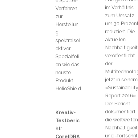
e Sputter-
im Verhältnis
Verfahren
zum Umsatz
zur
um 30 Prozen
Herstellun
reduziert. Die
g
aktuellen
spektralsel
Nachhaltigkei
ektiver
veröffentlicht
Spezialfoli
der
en wie das
Multitechnolo
neuste
jetzt in seinem
Produkt
«Sustainabilit
HelioShield
Report 2016».
.
Der Bericht
dokumentiert
Kreativ-
die weltweiten
Testberic
Nachhaltigkeit
ht:
und -fortschrit
CorelDRA