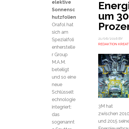
elektive
Energ
Sonnensc
um 30
hutzfolien
Proze
Orafol hat
sich am
21/06/2016
BY
Spezialfoli
REDAKTION KREAT
enherstelle
r Group
M.A.M.
beteiligt
und so eine
neue
Schlüsselt
echnologie
3M hat
integriert:
zwischen 201
das
und 2015 sein
sogenannt
Energieverbra