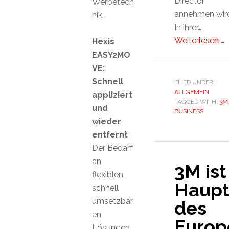
Director
Werbetech
annehmen wir
nik.
In ihrer…
Weiterlesen …
Hexis
EASY2MO
VE:
Schnell
FILED UNDER:
ALLGEMEIN
appliziert
TAGGED WITH:
3M
und
BUSINESS
wieder
entfernt
Der Bedarf
an
3M ist
flexiblen,
Haupt
schnell
umsetzbar
des
en
Europ
Lösungen