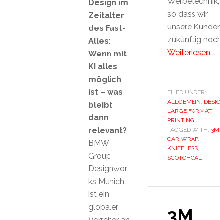
Werbetechnik,
Design im
so dass wir
Zeitalter
unsere Kunde
des Fast-
zukünftig noc
Alles:
Weiterlesen …
Wenn mit
KI alles
möglich
ist – was
FILED UNDER:
ALLGEMEIN
,
DESI
bleibt
LARGE FORMAT
dann
PRINTING
relevant?
TAGGED WITH:
3M
CAR WRAP
,
BMW
KNIFELESS
,
Group
SCOTCHCAL
Designwor
ks Munich
ist ein
globaler
3M
Vorreiter an