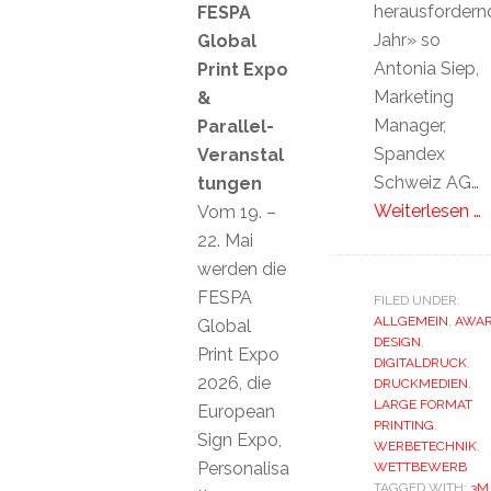
herausfordern
FESPA
Jahr» so
Global
Antonia Siep,
Print Expo
Marketing
&
Manager,
Parallel-
Spandex
Veranstal
Schweiz AG…
tungen
Weiterlesen …
Vom 19. –
22. Mai
werden die
FESPA
FILED UNDER:
ALLGEMEIN
,
AWA
Global
DESIGN
,
Print Expo
DIGITALDRUCK
,
2026, die
DRUCKMEDIEN
,
LARGE FORMAT
European
PRINTING
,
Sign Expo,
WERBETECHNIK
,
Personalisa
WETTBEWERB
TAGGED WITH:
3M