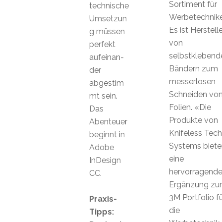
Sortiment für
technische
Werbetechnike
Umsetzun
Es ist Herstelle
g müssen
von
perfekt
selbstklebend
aufeinan-
Bändern zum
der
messerlosen
abgestim
Schneiden vo
mt sein.
Folien. «Die
Das
Produkte von
Abenteuer
Knifeless Tech
beginnt in
Systems biete
Adobe
eine
InDesign
hervorragend
CC.
Ergänzung z
3M Portfolio f
Praxis-
die
Tipps: