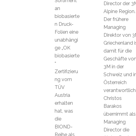
Sortiment
Director der 3
an
Alpine Region.
biobasierte
Der frühere
n Druck-
Managing
Folien eine
Direktor von 
unabhängi
Griechenland i
ge „OK
damit für die
biobasierte
Geschäfte vo
“
3M in der
Zertifizieru
Schweiz und i
ng vom
Österreich
TÜV
verantwortlich
Austria
Christos
erhalten
Barakos
hat, was
übernimmt als
die
Managing
BIOND-
Director die
Reihe als