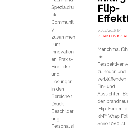
Flip-
Spezialdru
ck-
Effek
Communit
y
29/11/2016
BY
REDAKTION KREAT
zusammen
, um
Manchmal füh
Innovation
ein
en, Praxis-
Perspektivenw
Einblicke
zu neuen und
und
verblüffenden
Lösungen
Ein- und
in den
Aussichten. Be
Bereichen
den brandneu
Druck,
‚Flip-Farben‘ d
Beschilder
3M™ Wrap Fol
ung,
Serie 1080 ist
Personalisi