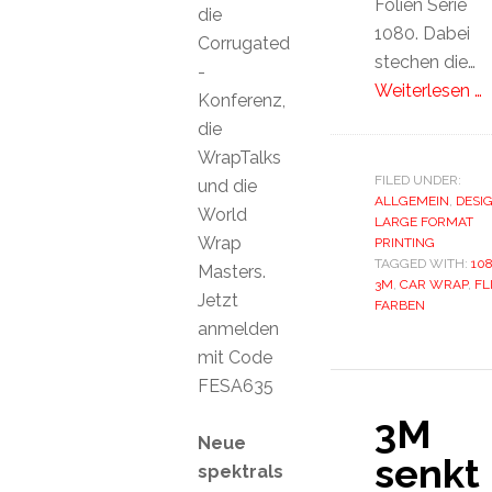
Folien Serie
die
1080. Dabei
Corrugated
stechen die…
-
Weiterlesen …
Konferenz,
die
WrapTalks
FILED UNDER:
und die
ALLGEMEIN
,
DESI
World
LARGE FORMAT
Wrap
PRINTING
TAGGED WITH:
10
Masters.
3M
,
CAR WRAP
,
FL
Jetzt
FARBEN
anmelden
mit Code
FESA635
3M
Neue
senkt
spektrals