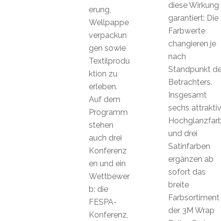
diese Wirkung
erung,
garantiert: Die
Wellpappe
Farbwerte
verpackun
changieren je
gen sowie
nach
Textilprodu
Standpunkt d
ktion zu
Betrachters.
erleben.
Insgesamt
Auf dem
sechs attrakti
Programm
Hochglanzfar
stehen
und drei
auch drei
Satinfarben
Konferenz
ergänzen ab
en und ein
sofort das
Wettbewer
breite
b: die
Farbsortiment
FESPA-
der 3M Wrap
Konferenz,