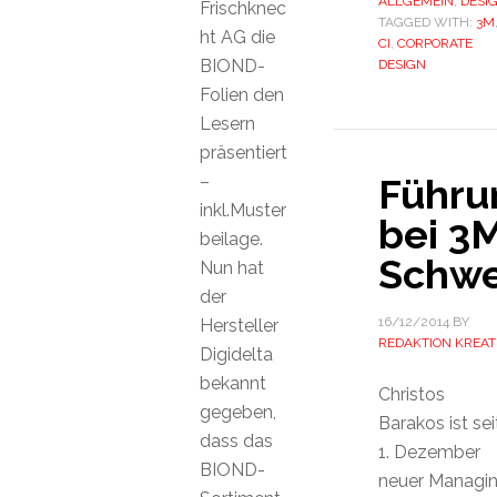
ALLGEMEIN
,
DESI
Frischknec
TAGGED WITH:
3M
ht AG die
CI
,
CORPORATE
BIOND-
DESIGN
Folien den
Lesern
präsentiert
–
Führu
inkl.Muster
bei 3
beilage.
Schwe
Nun hat
der
16/12/2014
BY
Hersteller
REDAKTION KREAT
Digidelta
bekannt
Christos
gegeben,
Barakos ist sei
dass das
1. Dezember
BIOND-
neuer Managi