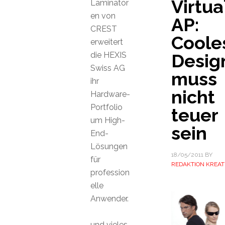
Virtu
Laminator
en von
AP:
CREST
Coole
erweitert
die HEXIS
Desig
Swiss AG
muss
ihr
nicht
Hardware-
Portfolio
teuer
um High-
sein
End-
Lösungen
18/05/2011
BY
für
REDAKTION KREAT
profession
elle
Anwender.
und vieles