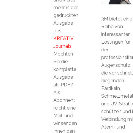
mehr in der
gedruckten
3M bietet eine
Ausgabe
Reihe von
des
interessanten
KREATIV
Lösungen für
Journals
.
den
Möchten
professionelle
Sie die
Augenschutz,
komplette
die vor schnell
Ausgabe
fliegenden
als PDF?
Partikeln,
Als
Schmelzmetal
Abonnent
und UV-Strahl
reicht eine
schützen und 
Mail, und
Verbindung mi
wir senden
Atem- und
Ihnen den