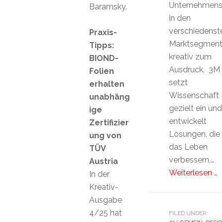
Unternehmenss
Baramsky.
in den
verschiedenst
Praxis-
Marktsegmen
Tipps:
kreativ zum
BIOND-
Ausdruck. 3M
Folien
setzt
erhalten
Wissenschaft
unabhäng
gezielt ein und
ige
entwickelt
Zertifizier
Lösungen, die
ung von
das Leben
TÜV
verbessern,…
Austria
Weiterlesen …
In der
Kreativ-
Ausgabe
4/25 hat
FILED UNDER: