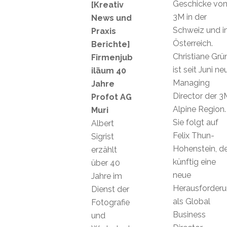
Geschicke vo
[Kreativ
3M in der
News und
Schweiz und i
Praxis
Österreich.
Berichte]
Christiane Grü
Firmenjub
ist seit Juni ne
iläum 40
Managing
Jahre
Director der 3
Profot AG
Alpine Region.
Muri
Sie folgt auf
Albert
Felix Thun-
Sigrist
Hohenstein, de
erzählt
künftig eine
über 40
neue
Jahre im
Herausforder
Dienst der
als Global
Fotografie
Business
und