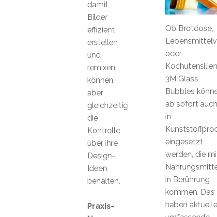
damit
Bilder
Ob Brotdose,
effizient
Lebensmittel
erstellen
oder
und
Kochutensilien
remixen
3M Glass
können,
Bubbles könn
aber
ab sofort auc
gleichzeitig
in
die
Kunststoffpro
Kontrolle
eingesetzt
über ihre
werden, die mi
Design-
Nahrungsmitte
Ideen
in Berührung
behalten.
kommen. Das
haben aktuelle
Praxis-