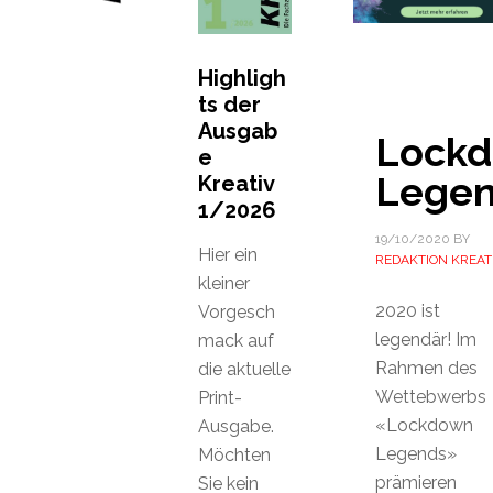
Highligh
ts der
Ausgab
Lock
e
Lege
Kreativ
1/2026
19/10/2020
BY
Hier ein
REDAKTION KREAT
kleiner
2020 ist
Vorgesch
legendär! Im
mack auf
Rahmen des
die aktuelle
Wettebwerbs
Print-
«Lockdown
Ausgabe.
Legends»
Möchten
prämieren
Sie kein