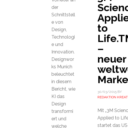
Scien
der
Appli
Schnittstell
e von
to
Design,
Life.
Technologi
e und
­­–
Innovation.
neuer
Designwor
weltw
ks Munich
beleuchtet
Marke
in diesem
Bericht, wie
30/03/2015
BY
KI das
REDAKTION KREAT
Design
Mit „3M Scienc
transformi
Applied to Life
ert und
startet das US
welche