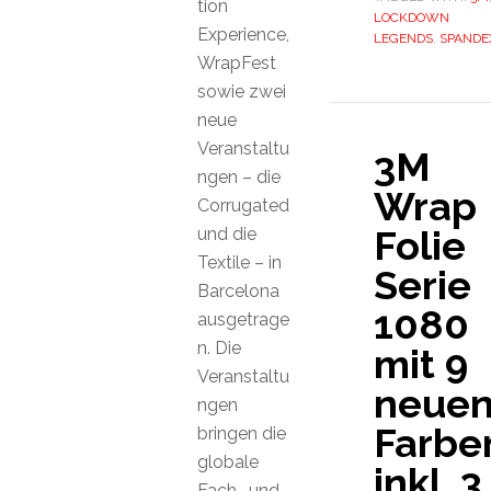
tion
LOCKDOWN
Experience,
LEGENDS
,
SPANDE
WrapFest
sowie zwei
neue
Veranstaltu
3M
ngen – die
Wrap
Corrugated
Folie
und die
Textile – in
Serie
Barcelona
1080
ausgetrage
n. Die
mit 9
Veranstaltu
neue
ngen
Farbe
bringen die
globale
inkl. 3
Fach- und