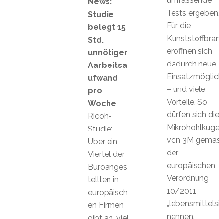
umfassende
News:
Tests ergeben
Studie
Für die
belegt 15
Kunststoffbra
Std.
eröffnen sich
unnötiger
dadurch neue
Aarbeitsa
Einsatzmöglic
ufwand
– und viele
pro
Vorteile. So
Woche
dürfen sich die
Ricoh-
Mikrohohlkuge
Studie:
von 3M gemä
Über ein
der
Viertel der
europäischen
Büroanges
Verordnung
tellten in
10/2011
europäisch
„lebensmittels
en Firmen
nennen.
gibt an, viel