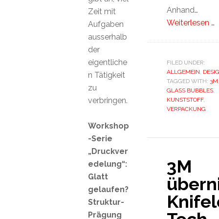
Anhand…
Zeit mit
Weiterlesen …
Aufgaben
ausserhalb
der
eigentliche
FILED UNDER:
ALLGEMEIN
,
DESI
n Tätigkeit
TAGGED WITH:
3M
zu
GLASS BUBBLES
,
verbringen.
KUNSTSTOFF
,
VERPACKUNG
Workshop
-Serie
„Druckver
3M
edelung“:
Glatt
übern
gelaufen?
Knifel
Struktur-
Prägung