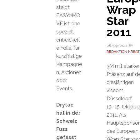
Wrap
steigt.
EASY2MO
Star
VE ist eine
2011
speziell
entwickelt
08/09/2011
BY
e Folie, für
REDAKTION KREAT
kurzfristige
Kampagne
3M mit starker
n, Aktionen
Präsenz auf de
oder
diesjährigen
Events.
viscom,
Düsseldorf,
Drytac
13.-15. Oktobe
hat in der
2011. Als
Schweiz
Hauptsponsor
Fuss
des European
gefasst
Wrap Star 201