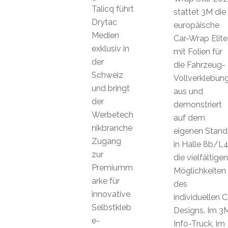
Talicq führt
stattet 3M die
Drytac
europäische
Medien
Car-Wrap Elite
exklusiv in
mit Folien für
der
die Fahrzeug-
Schweiz
Vollverklebun
und bringt
aus und
der
demonstriert
Werbetech
auf dem
nikbranche
eigenen Stand
Zugang
in Halle 8b/L4
zur
die vielfältigen
Premiumm
Möglichkeiten
arke für
des
innovative
individuellen C
Selbstkleb
Designs. Im 3
e-
Info-Truck, im