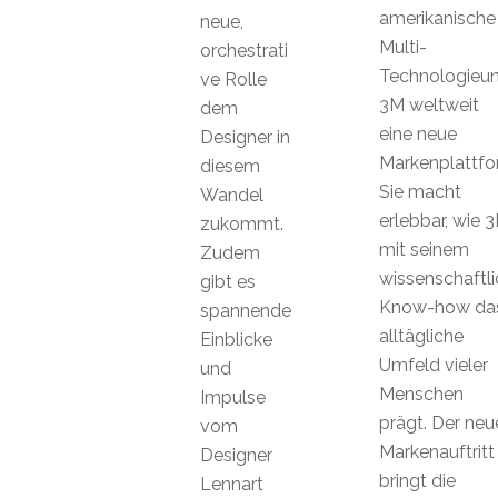
amerikanische
neue,
Multi-
orchestrati
Technologieu
ve Rolle
3M weltweit
dem
eine neue
Designer in
Markenplattfo
diesem
Sie macht
Wandel
erlebbar, wie 
zukommt.
mit seinem
Zudem
wissenschaftl
gibt es
Know-how da
spannende
alltägliche
Einblicke
Umfeld vieler
und
Menschen
Impulse
prägt. Der neu
vom
Markenauftritt
Designer
bringt die
Lennart