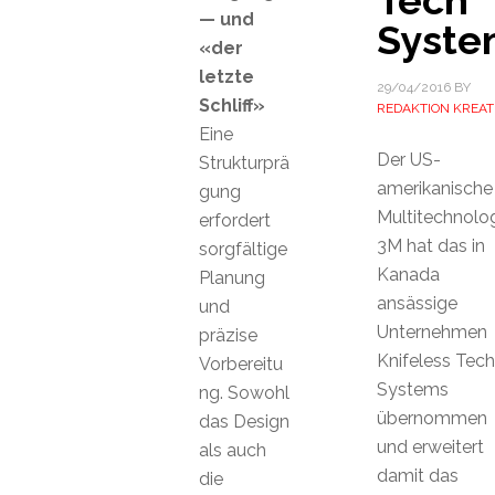
Tech
— und
Syste
«der
letzte
29/04/2016
BY
Schliff»
REDAKTION KREAT
Eine
Der US-
Strukturprä
amerikanische
gung
Multitechnolo
erfordert
3M hat das in
sorgfältige
Kanada
Planung
ansässige
und
Unternehmen
präzise
Knifeless Tech
Vorbereitu
Systems
ng. Sowohl
übernommen
das Design
und erweitert
als auch
damit das
die