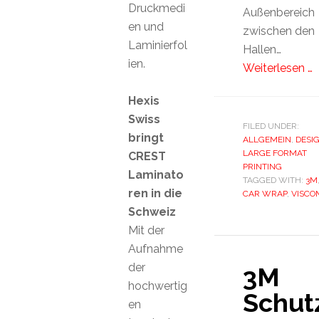
Druckmedi
Außenbereich
en und
zwischen den
Laminierfol
Hallen…
ien.
Weiterlesen …
Hexis
Swiss
FILED UNDER:
bringt
ALLGEMEIN
,
DESI
LARGE FORMAT
CREST
PRINTING
Laminato
TAGGED WITH:
3M
ren in die
CAR WRAP
,
VISCO
Schweiz
Mit der
Aufnahme
der
3M
hochwertig
Schutz
en