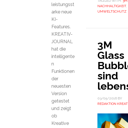
TAGGED WITH:
3M
leistungsst
NACHHALTIGKEIT
,
arke neue
UMWELTSCHUTZ
KI-
Features.
KREATIV-
JOURNAL
3M
hat die
Glass
intelligente
Bubbl
n
Funktionen
sind
der
leben
neuesten
Version
03/05/2016
BY
getestet
REDAKTION KREAT
und zeigt
ob
Kreative