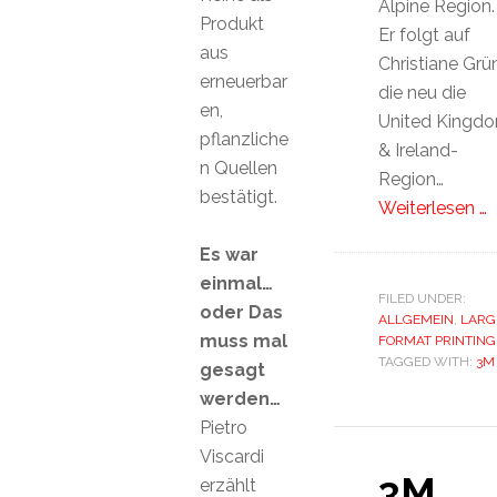
Alpine Region.
Produkt
Er folgt auf
aus
Christiane Grün
erneuerbar
die neu die
en,
United Kingd
pflanzliche
& Ireland-
n Quellen
Region…
bestätigt.
Weiterlesen …
Es war
einmal…
FILED UNDER:
oder Das
ALLGEMEIN
,
LARG
muss mal
FORMAT PRINTING
TAGGED WITH:
3M
gesagt
werden…
Pietro
Viscardi
3M
erzählt