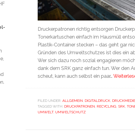
CHF
el-
Druckerpatronen richtig entsorgen Drucker
Tonerkartuschen einfach im Hausmüll entso
Plastik-Container stecken – das geht gar nic
n
Gründen des Umweltschutzes ist dies ein a
e,
Wer sich dazu noch sozial engagieren möch
dank dem SRK ganz einfach tun. Wer den A
nd
scheut, kann auch selbst ein paar…
Weiterles
n.
FILED UNDER:
ALLGEMEIN
,
DIGITALDRUCK
,
DRUCKMEDI
TAGGED WITH:
DRUCKPATRONEN
,
RECYCLING
,
SRK
,
TON
UMWELT
,
UMWELTSCHUTZ