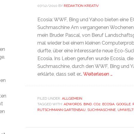
07/12/2010
BY
REDAKTION KREATIV
Ecosia: WWF, Bing und Yahoo bieten eine 
Suchmaschine Am vergangenen Wochenende
mein Bruder Pascal, von Beruf Landschaftsgä
mal wieder bei einem kleinen Computerpro
den
durfte, über eine interessante neue Eco-S
ge.
Ecosia. Ins Leben gerufen wurde Ecosia, di
Suchmaschine, durch den WWF, Bing und Y
erklärte, dass seit er…
Weiterlesen …
ien
ten
FILED UNDER:
ALLGEMEIN
kt
TAGGED WITH:
ADWORDS
,
BIND
,
CO2
,
ECOSIA
,
GOOGLE
,
RUTSCHMANN GARTENBAU
,
SUCHMASCHINE
,
UMWELT
len