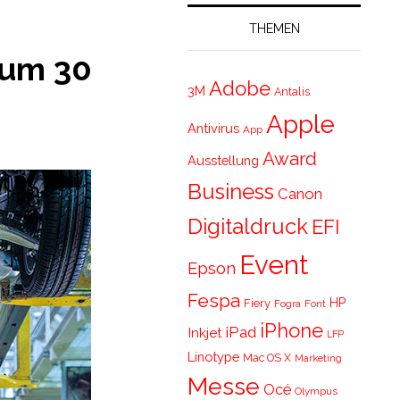
THEMEN
 um 30
Adobe
3M
Antalis
Apple
Antivirus
App
Award
Ausstellung
Business
Canon
Digitaldruck
EFI
Event
Epson
Fespa
HP
Fiery
Fogra
Font
iPhone
iPad
Inkjet
LFP
Linotype
Mac OS X
Marketing
Messe
Océ
Olympus