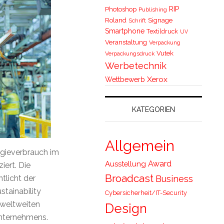
RIP
Photoshop
Publishing
Roland
Signage
Schrift
Smartphone
Textildruck
UV
Veranstaltung
Verpackung
Vutek
Verpackungsdruck
Werbetechnik
Xerox
Wettbewerb
KATEGORIEN
Allgemein
gieverbrauch im
Award
Ausstellung
ert. Die
Broadcast
Business
tlicht der
stainability
Cybersicherheit/IT-Security
 weltweiten
Design
Unternehmens.