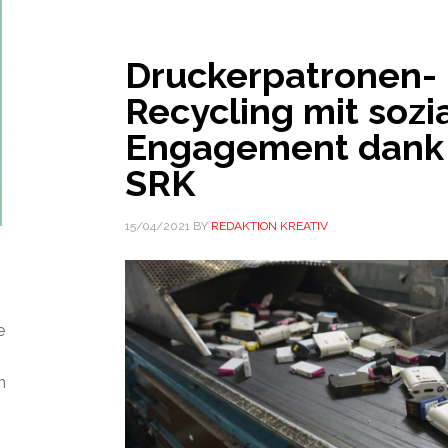
Druckerpatronen-
Recycling mit soz
Engagement dank
SRK
15/04/2021
BY
REDAKTION KREATIV
e
n