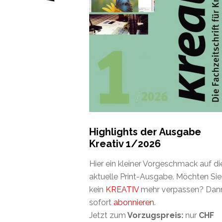
Highlights der Ausgabe
Kreativ 1/2026
Hier ein kleiner Vorgeschmack auf di
aktuelle Print-Ausgabe. Möchten Sie
kein
KREATIV
mehr verpassen? Dan
sofort
abonnieren
.
Jetzt zum
Vorzugspreis:
nur
CHF