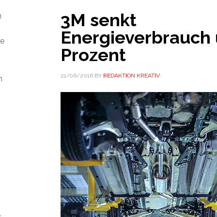
3M senkt
m
Energieverbrauch
ie
Prozent
21/06/2016
BY
REDAKTION KREATIV
n