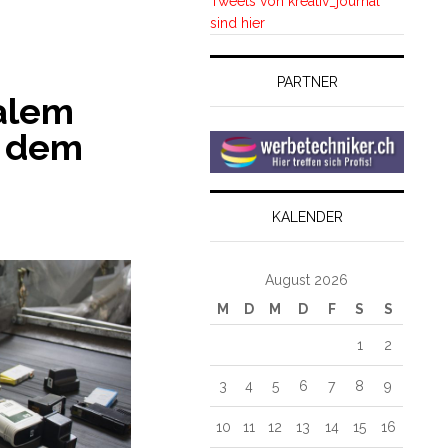
Tweets von kreativ_journal
sind hier
PARTNER
ialem
 dem
KALENDER
August 2026
M
D
M
D
F
S
S
1
2
3
4
5
6
7
8
9
10
11
12
13
14
15
16