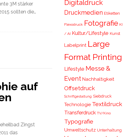
Digitaldruck
nte 3M stärker
015 sollten die…
Druckmedien
Etiketten
Fotografie
Flexodruck
KI
Kultur/Lifestyle
Kunst
/ AI
Large
Labelprint
Format Printing
Messe &
Lifestyle
Event
Nachhaltigkeit
hie auf
Offsetdruck
en
Siebdruck
Schriftgestaltung
Textildruck
Technologie
Transferdruck
TV/Kino
Typografie
eheilbad Zingst
Umweltschutz
Unterhaltung
2011 das