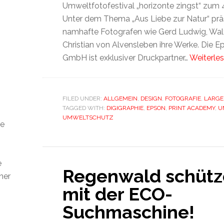
Umweltfotofestival „horizonte zingst“ zum 4.
Unter dem Thema „Aus Liebe zur Natur“ prä
namhafte Fotografen wie Gerd Ludwig, Wal
Christian von Alvensleben ihre Werke. Die 
GmbH ist exklusiver Druckpartner…
Weiterles
FILED UNDER:
ALLGEMEIN
,
DESIGN
,
FOTOGRAFIE
,
LARGE
TAGGED WITH:
DIGIGRAPHIE
,
EPSON
,
PRINT ACADEMY
,
U
UMWELTSCHUTZ
ie
h
e
Regenwald schütz
ner
mit der ECO-
Suchmaschine!