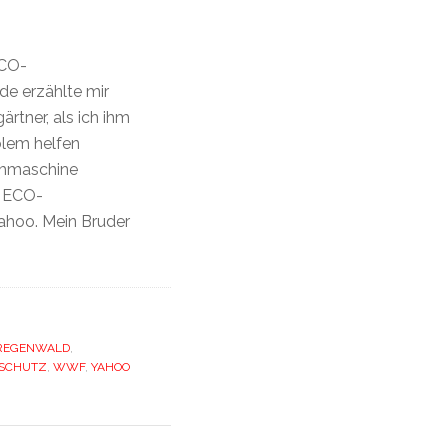
ECO-
 erzählte mir
rtner, als ich ihm
blem helfen
uchmaschine
e ECO-
ahoo. Mein Bruder
REGENWALD
,
SCHUTZ
,
WWF
,
YAHOO