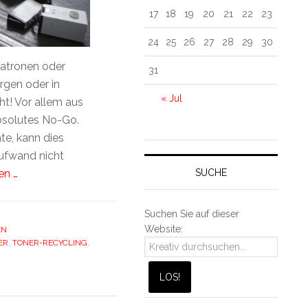
17
18
19
20
21
22
23
24
25
26
27
28
29
30
patronen oder
31
rgen oder in
« Jul
ht! Vor allem aus
bsolutes No-Go.
te, kann dies
ufwand nicht
SUCHE
en …
Suchen Sie auf dieser
Website:
EN
ER
,
TONER-RECYCLING
,