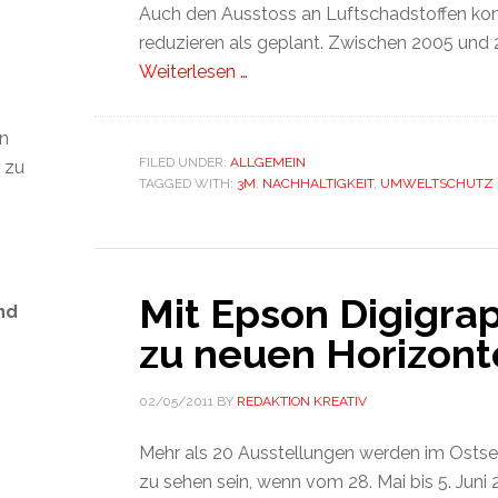
Auch den Ausstoss an Luftschadstoffen kon
reduzieren als geplant. Zwischen 2005 und 2
Weiterlesen …
en
FILED UNDER:
ALLGEMEIN
t zu
TAGGED WITH:
3M
,
NACHHALTIGKEIT
,
UMWELTSCHUTZ
Mit Epson Digigrap
nd
zu neuen Horizont
02/05/2011
BY
REDAKTION KREATIV
s
Mehr als 20 Ausstellungen werden im Ostse
zu sehen sein, wenn vom 28. Mai bis 5. Juni 