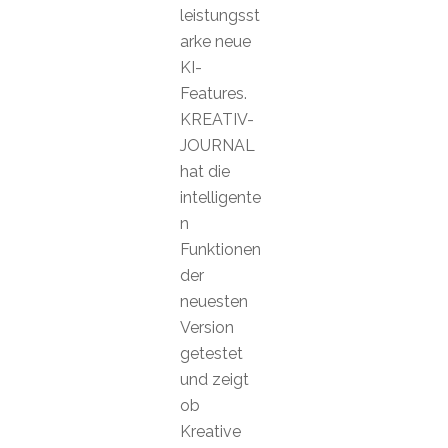
leistungsst
arke neue
KI-
Features.
KREATIV-
JOURNAL
hat die
intelligente
n
Funktionen
der
neuesten
Version
getestet
und zeigt
ob
Kreative