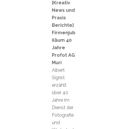
[Kreativ
News und
Praxis
Berichte]
Firmenjub
iläum 40
Jahre
Profot AG
Muri
Albert
Sigrist
erzählt
über 40
Jahre im
Dienst der
Fotografie
und