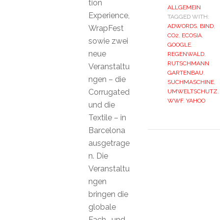
tion
ALLGEMEIN
Experience,
TAGGED WITH:
ADWORDS
,
BIND
,
WrapFest
CO2
,
ECOSIA
,
sowie zwei
GOOGLE
,
neue
REGENWALD
,
RUTSCHMANN
Veranstaltu
GARTENBAU
,
ngen – die
SUCHMASCHINE
,
Corrugated
UMWELTSCHUTZ
,
WWF
,
YAHOO
und die
Textile – in
Barcelona
ausgetrage
n. Die
Veranstaltu
ngen
bringen die
globale
Fach- und