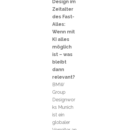
Design im
Zeitalter
des Fast-
Alles:
Wenn mit
KI alles
möglich
ist – was
bleibt
dann
relevant?
BMW
Group
Designwor
ks Munich
ist ein
globaler
Vorreiter an