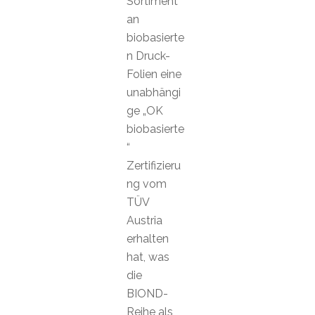
Sortiment
an
biobasierte
n Druck-
Folien eine
unabhängi
ge „OK
biobasierte
“
Zertifizieru
ng vom
TÜV
Austria
erhalten
hat, was
die
BIOND-
Reihe als