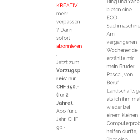
Bing und Yah
KREATIV
bieten eine
mehr
ECO-
verpassen
Suchmaschin
? Dann
Am
sofort
vergangenen
abonnieren
Wochenende
.
erzählte mir
Jetzt zum
mein Bruder
Vorzugsp
Pascal, von
reis:
nur
Beruf
CHF 150.-
Landschaftsgä
(
für
2
als ich ihm ma
Jahre).
wieder bei
Abo für 1
einem kleinen
Jahr: CHF
Computerpro
90.-
helfen durfte,
über eine