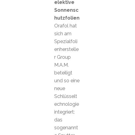
elektive
Sonnensc
hutzfolien
Orafol hat
sich am
Spezialfoli
enherstelle
r Group
M.A.M.
beteiligt
und so eine
neue
Schlüsselt
echnologie
integriert:
das
sogenannt