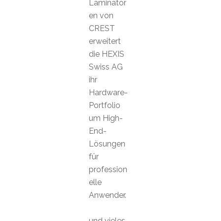
Laminator
en von
CREST
erweitert
die HEXIS
Swiss AG
ihr
Hardware-
Portfolio
um High-
End-
Lösungen
für
profession
elle
Anwender.
und vieles