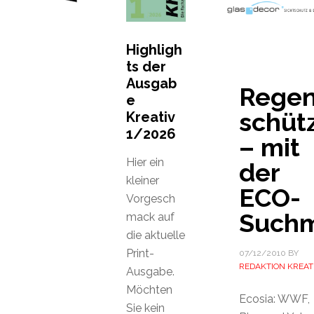
Highligh
ts der
Ausgab
Rege
e
schüt
Kreativ
1/2026
– mit
Hier ein
der
kleiner
ECO-
Vorgesch
Suchm
mack auf
die aktuelle
Print-
07/12/2010
BY
REDAKTION KREAT
Ausgabe.
Möchten
Ecosia: WWF,
Sie kein