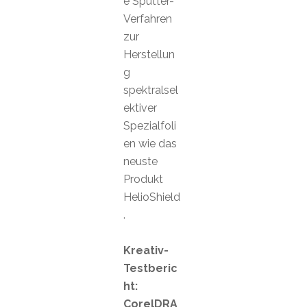
e Sputter-
Verfahren
zur
Herstellun
g
spektralsel
ektiver
Spezialfoli
en wie das
neuste
Produkt
HelioShield
.
Kreativ-
Testberic
ht:
CorelDRA