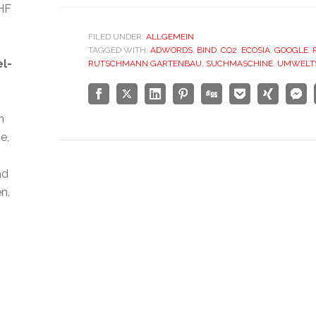
CHF
FILED UNDER:
ALLGEMEIN
TAGGED WITH:
ADWORDS
,
BIND
,
CO2
,
ECOSIA
,
GOOGLE
,
el-
RUTSCHMANN GARTENBAU
,
SUCHMASCHINE
,
UMWELT
n
e,
nd
n.