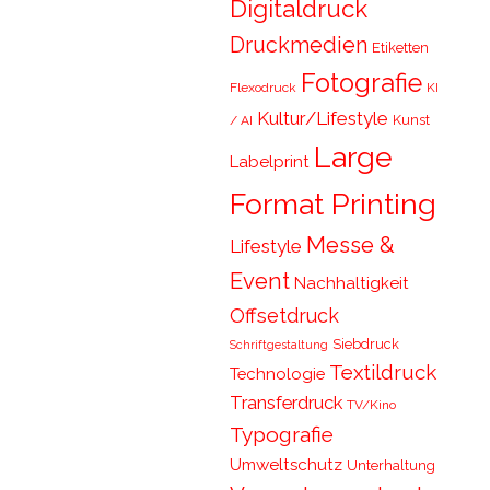
Digitaldruck
Druckmedien
Etiketten
Fotografie
Flexodruck
KI
Kultur/Lifestyle
Kunst
/ AI
Large
Labelprint
Format Printing
Messe &
Lifestyle
Event
Nachhaltigkeit
Offsetdruck
Siebdruck
Schriftgestaltung
Textildruck
Technologie
Transferdruck
TV/Kino
Typografie
Umweltschutz
Unterhaltung