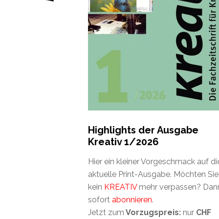
Highlights der Ausgabe
Kreativ 1/2026
Hier ein kleiner Vorgeschmack auf di
aktuelle Print-Ausgabe. Möchten Sie
kein
KREATIV
mehr verpassen? Dan
sofort
abonnieren
.
Jetzt zum
Vorzugspreis:
nur
CHF