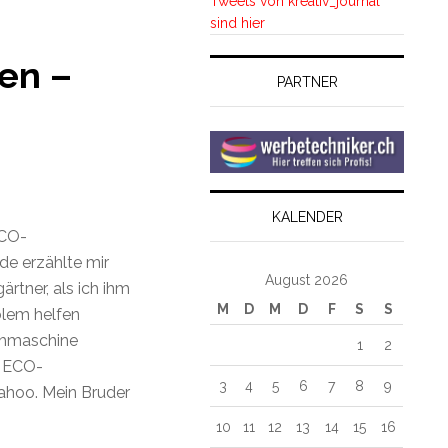
Tweets von kreativ_journal
sind hier
en –
PARTNER
KALENDER
ECO-
 erzählte mir
August 2026
rtner, als ich ihm
M
D
M
D
F
S
S
blem helfen
uchmaschine
1
2
e ECO-
3
4
5
6
7
8
9
ahoo. Mein Bruder
10
11
12
13
14
15
16