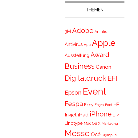
THEMEN
Adobe
3M
Antalis
Apple
Antivirus
App
Award
Ausstellung
Business
Canon
Digitaldruck
EFI
Event
Epson
Fespa
HP
Fiery
Fogra
Font
iPhone
iPad
Inkjet
LFP
Linotype
Mac OS X
Marketing
Messe
Océ
Olympus