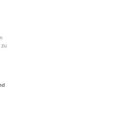
en
t zu
nd
s