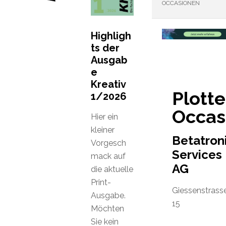
OCCASIONEN
Highligh
ts der
Ausgab
e
Kreativ
Plotte
1/2026
Occas
Hier ein
kleiner
Betatron
Vorgesch
Services
mack auf
AG
die aktuelle
Print-
Giessenstrass
Ausgabe.
15
Möchten
Sie kein