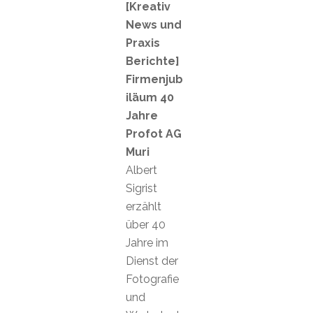
[Kreativ
News und
Praxis
Berichte]
Firmenjub
iläum 40
Jahre
Profot AG
Muri
Albert
Sigrist
erzählt
über 40
Jahre im
Dienst der
Fotografie
und