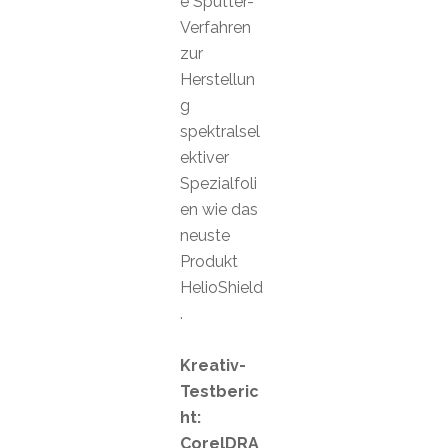
e Sputter-
Verfahren
zur
Herstellun
g
spektralsel
ektiver
Spezialfoli
en wie das
neuste
Produkt
HelioShield
.
Kreativ-
Testberic
ht:
CorelDRA