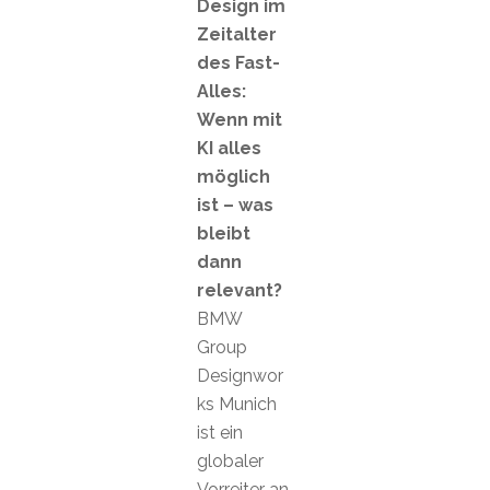
Design im
Zeitalter
des Fast-
Alles:
Wenn mit
KI alles
möglich
ist – was
bleibt
dann
relevant?
BMW
Group
Designwor
ks Munich
ist ein
globaler
Vorreiter an