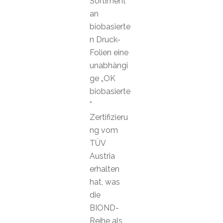
Sortiment
an
biobasierte
n Druck-
Folien eine
unabhängi
ge „OK
biobasierte
“
Zertifizieru
ng vom
TÜV
Austria
erhalten
hat, was
die
BIOND-
Reihe als