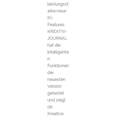
leistungsst
arke neue
KI-
Features.
KREATIV-
JOURNAL
hat die
intelligente
n
Funktionen
der
neuesten
Version
getestet
und zeigt
ob
Kreative