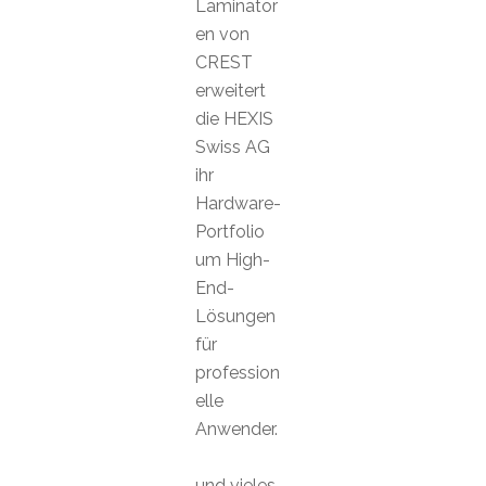
Laminator
en von
CREST
erweitert
die HEXIS
Swiss AG
ihr
Hardware-
Portfolio
um High-
End-
Lösungen
für
profession
elle
Anwender.
und vieles