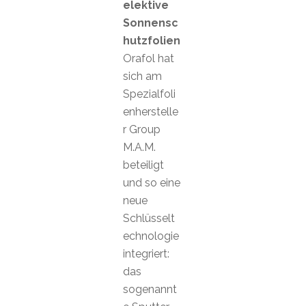
elektive
Sonnensc
hutzfolien
Orafol hat
sich am
Spezialfoli
enherstelle
r Group
M.A.M.
beteiligt
und so eine
neue
Schlüsselt
echnologie
integriert:
das
sogenannt