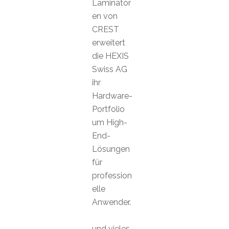
Laminator
en von
CREST
erweitert
die HEXIS
Swiss AG
ihr
Hardware-
Portfolio
um High-
End-
Lösungen
für
profession
elle
Anwender.
und vieles