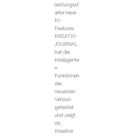
leistungsst
arke neue
KI-
Features.
KREATIV-
JOURNAL
hat die
intelligente
n
Funktionen
der
neuesten
Version
getestet
und zeigt
ob
Kreative