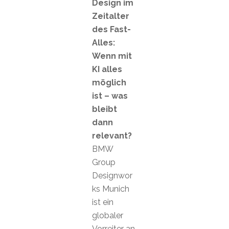
Design im
Zeitalter
des Fast-
Alles:
Wenn mit
KI alles
möglich
ist – was
bleibt
dann
relevant?
BMW
Group
Designwor
ks Munich
ist ein
globaler
Vorreiter an