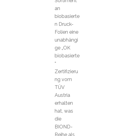
Sortiment
an
biobasierte
n Druck-
Folien eine
unabhängi
ge „OK
biobasierte
“
Zertifizieru
ng vom
TÜV
Austria
erhalten
hat, was
die
BIOND-
Reihe als