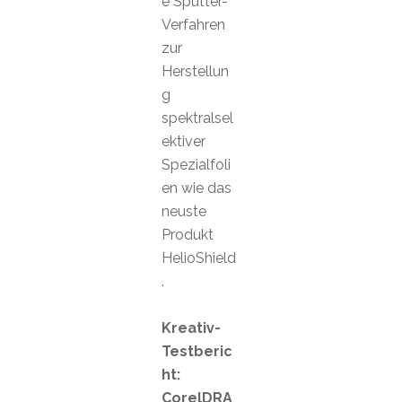
e Sputter-
Verfahren
zur
Herstellun
g
spektralsel
ektiver
Spezialfoli
en wie das
neuste
Produkt
HelioShield
.
Kreativ-
Testberic
ht:
CorelDRA