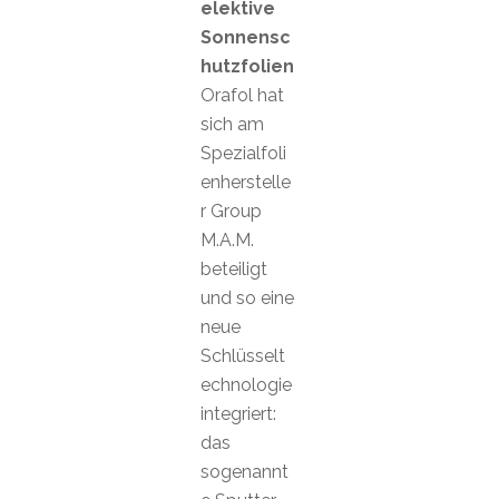
elektive
Sonnensc
hutzfolien
Orafol hat
sich am
Spezialfoli
enherstelle
r Group
M.A.M.
beteiligt
und so eine
neue
Schlüsselt
echnologie
integriert:
das
sogenannt