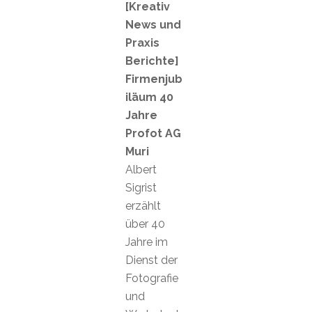
[Kreativ
News und
Praxis
Berichte]
Firmenjub
iläum 40
Jahre
Profot AG
Muri
Albert
Sigrist
erzählt
über 40
Jahre im
Dienst der
Fotografie
und