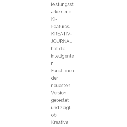
leistungsst
arke neue
KI-
Features.
KREATIV-
JOURNAL
hat die
intelligente
n
Funktionen
der
neuesten
Version
getestet
und zeigt
ob
Kreative