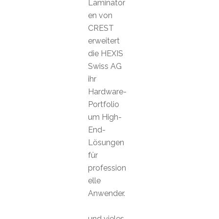
Laminator
en von
CREST
erweitert
die HEXIS
Swiss AG
ihr
Hardware-
Portfolio
um High-
End-
Lösungen
für
profession
elle
Anwender.
und vieles