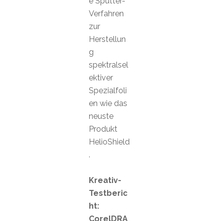
e Sputter-
Verfahren
zur
Herstellun
g
spektralsel
ektiver
Spezialfoli
en wie das
neuste
Produkt
HelioShield
.
Kreativ-
Testberic
ht:
CorelDRA