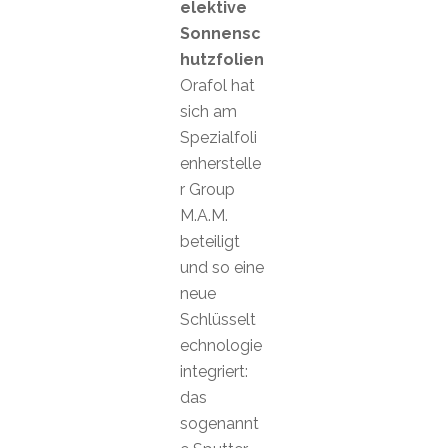
elektive
Sonnensc
hutzfolien
Orafol hat
sich am
Spezialfoli
enherstelle
r Group
M.A.M.
beteiligt
und so eine
neue
Schlüsselt
echnologie
integriert:
das
sogenannt