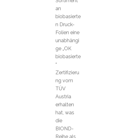
Sortiment
an
biobasierte
n Druck-
Folien eine
unabhängi
ge „OK
biobasierte
“
Zertifizieru
ng vom
TÜV
Austria
erhalten
hat, was
die
BIOND-
Reihe als