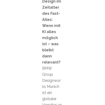
Design im
Zeitalter
des Fast-
Alles:
Wenn mit
KI alles
möglich
ist – was
bleibt
dann
relevant?
BMW
Group
Designwor
ks Munich
ist ein
globaler
Vorreiter an