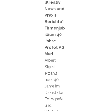
[Kreativ
News und
Praxis
Berichte]
Firmenjub
iläum 40
Jahre
Profot AG
Muri
Albert
Sigrist
erzählt
über 40
Jahre im
Dienst der
Fotografie
und