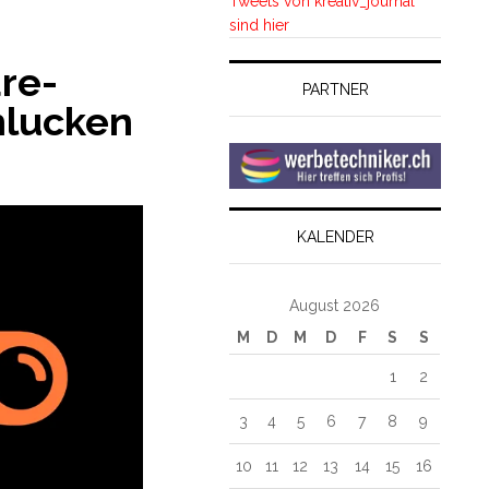
Tweets von kreativ_journal
sind hier
re-
PARTNER
hlucken
KALENDER
August 2026
M
D
M
D
F
S
S
1
2
3
4
5
6
7
8
9
10
11
12
13
14
15
16