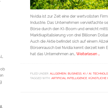
t
Nvidia ist zur Zeit eine der wertvollsten Fir
Industrie. Das Unternehmen vervielfachte se
Börse durch den KI-Boom und erreicht mittl
Marktkapitalisierung von drei Billionen Dolla
Auch die Aktie befindet sich auf einem Allze
Börsenrausch bei Nvidia kennt derzeit kein 
hat das Unternehmen an…
Weiterlesen …
AL
 ob
FILED UNDER:
ALLGEMEIN
,
BUSINESS
,
KI / AI
,
TECHNOLO
len
TAGGED WITH:
ARTIFICIAL INTELLIGENCE
,
KÜNSTLICHE 
ig
d.