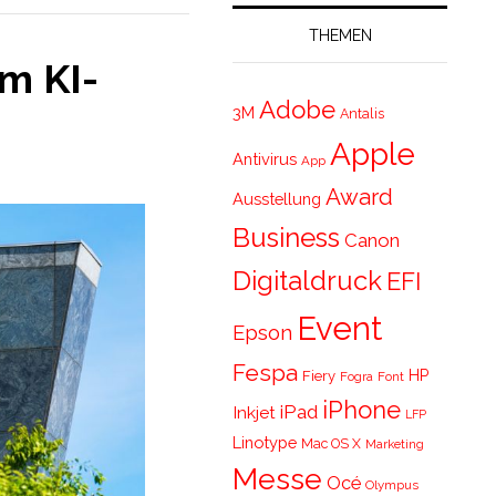
THEMEN
om KI-
Adobe
3M
Antalis
Apple
Antivirus
App
Award
Ausstellung
Business
Canon
Digitaldruck
EFI
Event
Epson
Fespa
HP
Fiery
Fogra
Font
iPhone
iPad
Inkjet
LFP
Linotype
Mac OS X
Marketing
Messe
Océ
Olympus