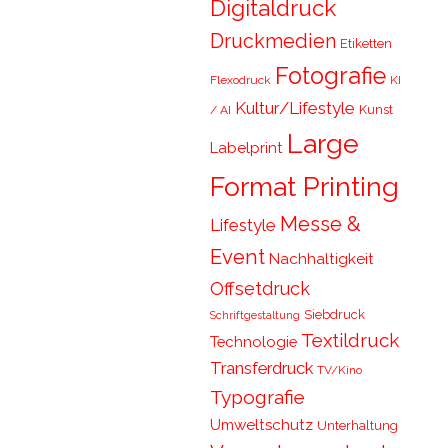
Digitaldruck
Druckmedien
Etiketten
Fotografie
Flexodruck
KI
Kultur/Lifestyle
Kunst
/ AI
Large
Labelprint
Format Printing
Messe &
Lifestyle
Event
Nachhaltigkeit
Offsetdruck
Siebdruck
Schriftgestaltung
Textildruck
Technologie
Transferdruck
TV/Kino
Typografie
Umweltschutz
Unterhaltung