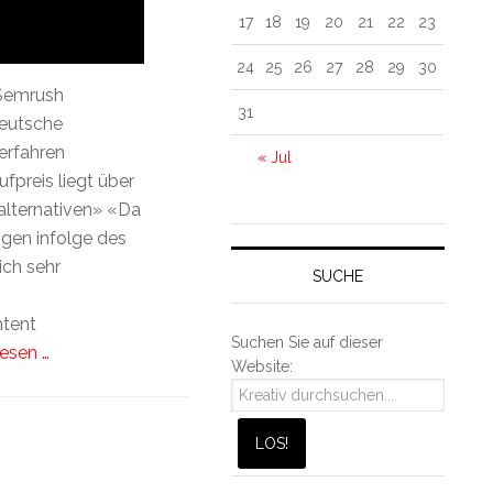
17
18
19
20
21
22
23
24
25
26
27
28
29
30
Semrush
31
eutsche
erfahren
« Jul
fpreis liegt über
alternativen» «Da
ngen infolge des
ch sehr
SUCHE
tent
Suchen Sie auf dieser
esen …
Website: