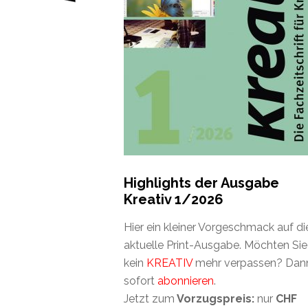
Highlights der Ausgabe
Kreativ 1/2026
Hier ein kleiner Vorgeschmack auf di
aktuelle Print-Ausgabe. Möchten Sie
kein
KREATIV
mehr verpassen? Dan
sofort
abonnieren
.
Jetzt zum
Vorzugspreis:
nur
CHF