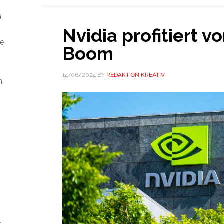
m
Nvidia profitiert v
ie
Boom
14/06/2024
BY
REDAKTION KREATIV
n