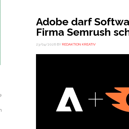
Adobe darf Softwa
Firma Semrush sc
23/04/2026
BY
REDAKTION KREATIV
e
n