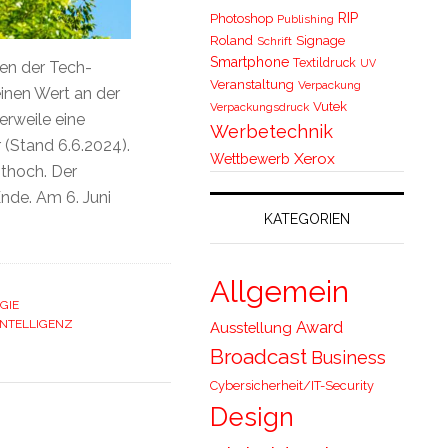
RIP
Photoshop
Publishing
Roland
Signage
Schrift
Smartphone
Textildruck
UV
men der Tech-
Veranstaltung
Verpackung
inen Wert an der
Vutek
Verpackungsdruck
erweile eine
Werbetechnik
r (Stand 6.6.2024).
Xerox
Wettbewerb
ithoch. Der
Ende. Am 6. Juni
KATEGORIEN
Allgemein
GIE
INTELLIGENZ
Award
Ausstellung
Broadcast
Business
Cybersicherheit/IT-Security
Design