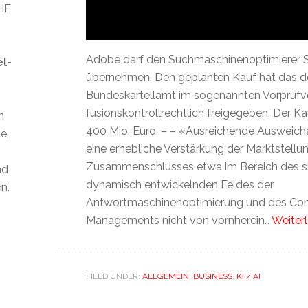
CHF
Adobe darf den Suchmaschinenoptimierer 
el-
übernehmen. Den geplanten Kauf hat das d
Bundeskartellamt im sogenannten Vorprüfv
fusionskontrollrechtlich freigegeben. Der Kau
n
400 Mio. Euro. – – «Ausreichende Ausweich
e,
eine erhebliche Verstärkung der Marktstellu
Zusammenschlusses etwa im Bereich des si
nd
dynamisch entwickelnden Feldes der
n.
Antwortmaschinenoptimierung und des Con
Managements nicht von vornherein…
Weiterl
FILED UNDER:
ALLGEMEIN
,
BUSINESS
,
KI / AI