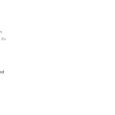
en
t zu
nd
s