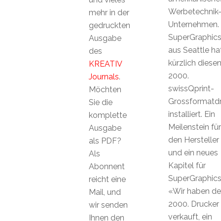
Werbetechnik
mehr in der
Unternehmen.
gedruckten
SuperGraphic
Ausgabe
aus Seattle ha
des
kürzlich diese
KREATIV
2000.
Journals
.
swissQprint-
Möchten
Grossformatd
Sie die
installiert. Ein
komplette
Meilenstein für
Ausgabe
den Hersteller
als PDF?
und ein neues
Als
Kapitel für
Abonnent
SuperGraphics
reicht eine
«Wir haben d
Mail, und
2000. Drucker
wir senden
verkauft, ein
Ihnen den