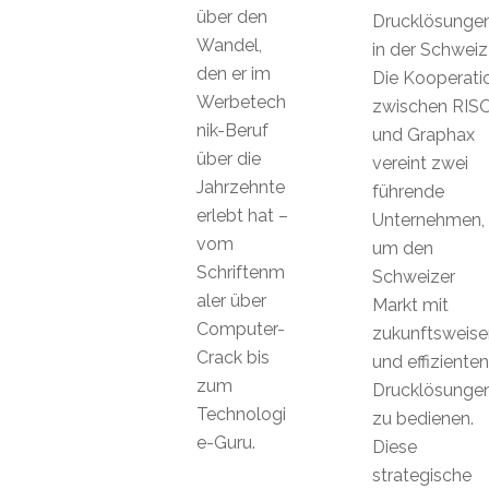
über den
Drucklösunge
Wandel,
in der Schweiz
den er im
Die Kooperati
Werbetech
zwischen RIS
nik-Beruf
und Graphax
über die
vereint zwei
Jahrzehnte
führende
erlebt hat –
Unternehmen,
vom
um den
Schriftenm
Schweizer
aler über
Markt mit
Computer-
zukunftsweis
Crack bis
und effizienten
zum
Drucklösunge
Technologi
zu bedienen.
e-Guru.
Diese
strategische