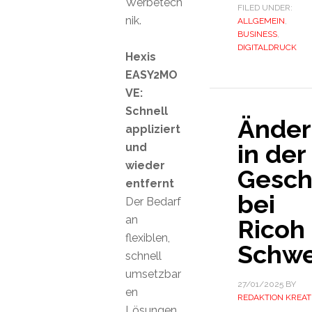
Werbetech
FILED UNDER:
nik.
ALLGEMEIN
,
BUSINESS
,
DIGITALDRUCK
Hexis
EASY2MO
VE:
Schnell
Ände
appliziert
in der
und
wieder
Gesch
entfernt
bei
Der Bedarf
an
Ricoh
flexiblen,
Schwe
schnell
umsetzbar
27/01/2025
BY
en
REDAKTION KREAT
Lösungen