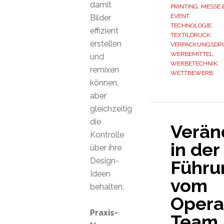
damit
PRINTING
,
MESSE 
EVENT
,
Bilder
TECHNOLOGIE
,
effizient
TEXTILDRUCK
,
erstellen
VERPACKUNGSDR
WERBEMITTEL
,
und
WERBETECHNIK
,
remixen
WETTBEWERB
können,
aber
gleichzeitig
die
Verän
Kontrolle
in der
über ihre
Design-
Führu
Ideen
vom
behalten.
Opera
Praxis-
Team