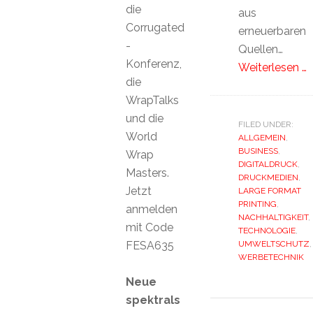
die
aus
Corrugated
erneuerbaren
-
Quellen…
Konferenz,
Weiterlesen …
die
WrapTalks
und die
FILED UNDER:
World
ALLGEMEIN
,
BUSINESS
,
Wrap
DIGITALDRUCK
,
Masters.
DRUCKMEDIEN
,
Jetzt
LARGE FORMAT
PRINTING
,
anmelden
NACHHALTIGKEIT
,
mit Code
TECHNOLOGIE
,
FESA635
UMWELTSCHUTZ
,
WERBETECHNIK
Neue
spektrals