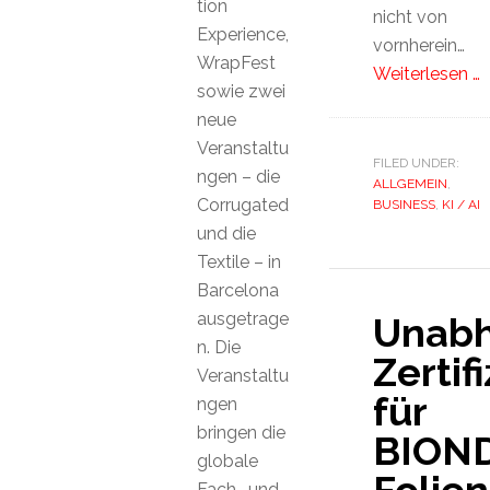
tion
nicht von
Experience,
vornherein…
WrapFest
Weiterlesen …
sowie zwei
neue
Veranstaltu
FILED UNDER:
ngen – die
ALLGEMEIN
,
Corrugated
BUSINESS
,
KI / AI
und die
Textile – in
Barcelona
ausgetrage
Unabh
n. Die
Zertif
Veranstaltu
für
ngen
bringen die
BION
globale
Fach- und