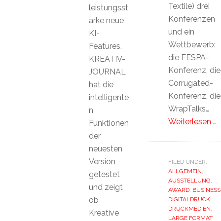
Textile) drei
leistungsst
Konferenzen
arke neue
und ein
KI-
Wettbewerb:
Features.
die FESPA-
KREATIV-
Konferenz, die
JOURNAL
Corrugated-
hat die
Konferenz, die
intelligente
WrapTalks…
n
Weiterlesen …
Funktionen
der
neuesten
Version
FILED UNDER:
ALLGEMEIN
,
getestet
AUSSTELLUNG
,
und zeigt
AWARD
,
BUSINESS
ob
DIGITALDRUCK
,
DRUCKMEDIEN
,
Kreative
LARGE FORMAT