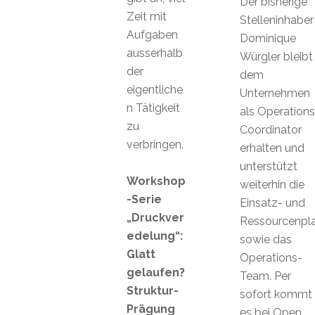
Der bisherige
Zeit mit
Stelleninhaber
Aufgaben
Dominique
ausserhalb
Würgler bleibt
der
dem
eigentliche
Unternehmen
n Tätigkeit
als Operations
zu
Coordinator
verbringen.
erhalten und
unterstützt
Workshop
weiterhin die
-Serie
Einsatz- und
„Druckver
Ressourcenpl
edelung“:
sowie das
Glatt
Operations-
gelaufen?
Team. Per
Struktur-
sofort kommt
Prägung
es bei Open