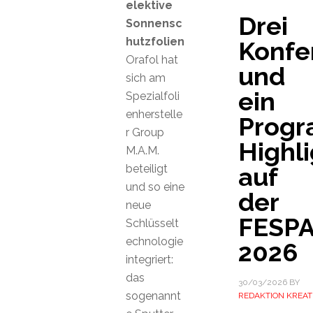
elektive
Drei
Sonnensc
hutzfolien
Konfe
Orafol hat
und
sich am
ein
Spezialfoli
enherstelle
Prog
r Group
Highli
M.A.M.
beteiligt
auf
und so eine
der
neue
FESP
Schlüsselt
echnologie
2026
integriert:
das
30/03/2026
BY
sogenannt
REDAKTION KREAT