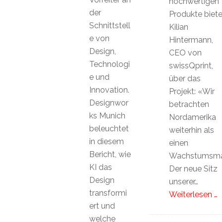
hochwertigen
der
Produkte biete
Schnittstell
Kilian
e von
Hintermann,
Design,
CEO von
Technologi
swissQprint,
e und
über das
Innovation.
Projekt: «Wir
Designwor
betrachten
ks Munich
Nordamerika
beleuchtet
weiterhin als
in diesem
einen
Bericht, wie
Wachstumsma
KI das
Der neue Sitz
Design
unserer…
transformi
Weiterlesen …
ert und
welche