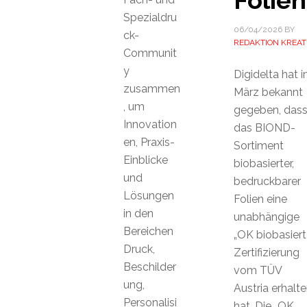
Folien
Spezialdru
06/04/2026
BY
ck-
REDAKTION KREAT
Communit
y
Digidelta hat 
zusammen
März bekannt
, um
gegeben, das
Innovation
das BIOND-
en, Praxis-
Sortiment
Einblicke
biobasierter,
und
bedruckbarer
Lösungen
Folien eine
in den
unabhängige
Bereichen
„OK biobasiert
Druck,
Zertifizierung
Beschilder
vom TÜV
ung,
Austria erhalt
Personalisi
hat. Die „OK