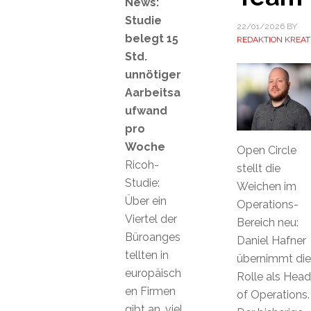
News:
Studie
22/01/2026
BY
belegt 15
REDAKTION KREAT
Std.
unnötiger
Aarbeitsa
ufwand
pro
Woche
Open Circle
Ricoh-
stellt die
Studie:
Weichen im
Über ein
Operations-
Viertel der
Bereich neu:
Büroanges
Daniel Hafner
tellten in
übernimmt die
europäisch
Rolle als Head
en Firmen
of Operations.
gibt an, viel