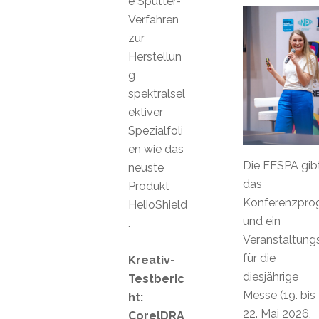
e Sputter-
Verfahren
zur
Herstellun
g
spektralsel
ektiver
Spezialfoli
en wie das
Die FESPA gib
neuste
das
Produkt
Konferenzpr
HelioShield
und ein
.
Veranstaltungs
für die
Kreativ-
diesjährige
Testberic
Messe (19. bis
ht:
22. Mai 2026,
CorelDRA