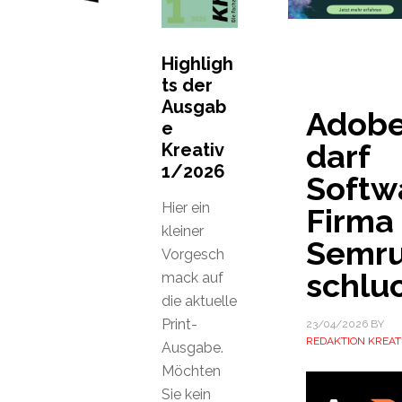
Highligh
ts der
Ausgab
Adob
e
darf
Kreativ
1/2026
Softw
Hier ein
Firma
kleiner
Semr
Vorgesch
schlu
mack auf
die aktuelle
Print-
23/04/2026
BY
REDAKTION KREAT
Ausgabe.
Möchten
Sie kein