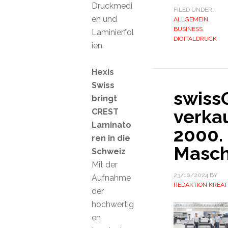
Druckmedi
FILED UNDER:
en und
ALLGEMEIN
,
BUSINESS
,
Laminierfol
DIGITALDRUCK
ien.
Hexis
Swiss
swiss
bringt
verka
CREST
Laminato
2000.
ren in die
Masch
Schweiz
Mit der
23/10/2024
BY
Aufnahme
REDAKTION KREAT
der
hochwertig
en