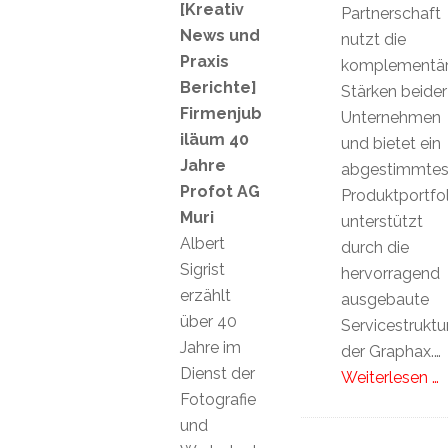
[Kreativ
Partnerschaft
News und
nutzt die
Praxis
komplementä
Berichte]
Stärken beider
Firmenjub
Unternehmen
iläum 40
und bietet ein
Jahre
abgestimmte
Profot AG
Produktportfol
Muri
unterstützt
Albert
durch die
Sigrist
hervorragend
erzählt
ausgebaute
über 40
Servicestruktu
Jahre im
der Graphax.…
Dienst der
Weiterlesen …
Fotografie
und