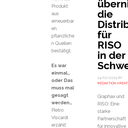
übern
Produkt
die
aus
erneuerbar
Distri
en,
für
pflanzliche
RISO
n Quellen
bestätigt.
in der
Schwe
Es war
einmal…
24/02/2025
BY
oder Das
REDAKTION KREAT
muss mal
gesagt
Graphax und
werden…
RISO: Eine
Pietro
starke
Viscardi
Partnerschaft
erzählt
für innovative