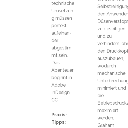
technische
Selbstreinigu
Umsetzun
den Anwender
g müssen
Düsenverstop
perfekt
zu beseitigen
aufeinan-
und zu
der
verhindern, oh
abgestim
den Druckkop
mt sein.
auszubauen,
Das
wodurch
Abenteuer
mechanische
beginnt in
Unterbrechun
Adobe
minimiert und
InDesign
die
CC.
Betriebsdruckz
maximiert
Praxis-
werden.
Tipps:
Graham