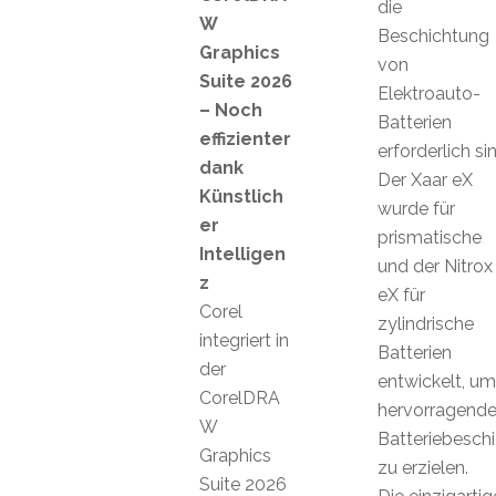
die
W
Beschichtung
Graphics
von
Suite 2026
Elektroauto-
– Noch
Batterien
effizienter
erforderlich si
dank
Der Xaar eX
Künstlich
wurde für
er
prismatische
Intelligen
und der Nitrox
z
eX für
Corel
zylindrische
integriert in
Batterien
der
entwickelt, um
CorelDRA
hervorragend
W
Batteriebesch
Graphics
zu erzielen.
Suite 2026