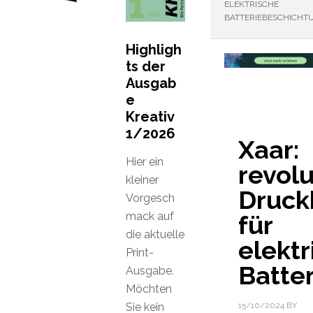
ELEKTRISCHE
BATTERIEBESCHICHT
Highligh
ts der
Ausgab
e
Kreativ
1/2026
Xaar:
Hier ein
revol
kleiner
Druck
Vorgesch
mack auf
für
die aktuelle
elektr
Print-
Batte
Ausgabe.
Möchten
Sie kein
15/10/2024
BY