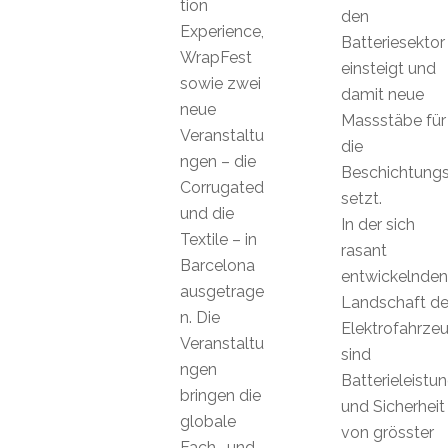
tion
den
Experience,
Batteriesektor
WrapFest
einsteigt und
sowie zwei
damit neue
neue
Massstäbe für
Veranstaltu
die
ngen – die
Beschichtungs
Corrugated
setzt.
und die
In der sich
Textile – in
rasant
Barcelona
entwickelnden
ausgetrage
Landschaft de
n. Die
Elektrofahrze
Veranstaltu
sind
ngen
Batterieleistu
bringen die
und Sicherheit
globale
von grösster
Fach- und