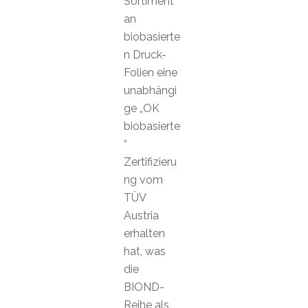
Sortiment
an
biobasierte
n Druck-
Folien eine
unabhängi
ge „OK
biobasierte
“
Zertifizieru
ng vom
TÜV
Austria
erhalten
hat, was
die
BIOND-
Reihe als