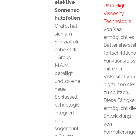
elektive
Ultra High
Sonnensc
Viscosity
hutzfolien
Technologie
Orafol hat
von Xaar
sich am
ermöglicht es
Spezialfoli
Batterieherstel
enherstelle
fortschrittliche
r Group
Funktionsflüss
M.A.M.
mit einer
beteiligt
Viskosität von
und so eine
bis zu 100 cPs
neue
zu spritzen.
Schlüsselt
Diese Fähigkei
echnologie
ermöglicht die
integriert:
Entwicklung
das
von
sogenannt
Formulierunge