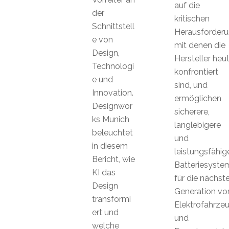
auf die
der
kritischen
Schnittstell
Herausforderu
e von
mit denen die
Design,
Hersteller heu
Technologi
konfrontiert
e und
sind, und
Innovation.
ermöglichen
Designwor
sicherere,
ks Munich
langlebigere
beleuchtet
und
in diesem
leistungsfähig
Bericht, wie
Batteriesyste
KI das
für die nächst
Design
Generation vo
transformi
Elektrofahrze
ert und
und
welche