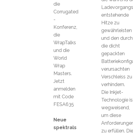
die
Ladevorgang
Corrugated
entstehende
-
Hitze zu
Konferenz,
gewährleisten
die
und den durch
WrapTalks
die dicht
und die
gepackten
World
Batteriekonfig
Wrap
verursachten
Masters.
Verschleiss zu
Jetzt
verhindern.
anmelden
Die Inkjet-
mit Code
Technologie is
FESA635
wegweisend,
um diese
Neue
Anforderunge
spektrals
zu erfüllen. Di