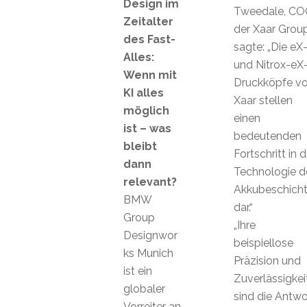
Design im
Tweedale, C
Zeitalter
der Xaar Group
des Fast-
sagte: „Die eX
Alles:
und Nitrox-eX
Wenn mit
Druckköpfe v
KI alles
Xaar stellen
möglich
einen
ist – was
bedeutenden
bleibt
Fortschritt in d
dann
Technologie d
relevant?
Akkubeschich
BMW
dar.“
Group
„Ihre
Designwor
beispiellose
ks Munich
Präzision und
ist ein
Zuverlässigkei
globaler
sind die Antwo
Vorreiter an