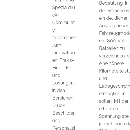
Bedeutung. In
Spezialdru
der Branche is
ck-
ein deutlicher
Communit
Anstieg neuer
y
Fahrzeugmode
zusammen
mit 800-Volt-
, um
Batterien zu
Innovation
verzeichnen, d
en, Praxis-
eine höhere
Einblicke
Kilometerleist
und
und
Lösungen
Ladegeschwind
in den
ermöglichen
Bereichen
sollen. Mit der
Druck,
erhöhten
Beschilder
Spannung stei
ung,
jedoch auch d
Personalisi