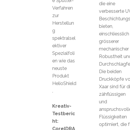
e Sputter-
die eine
Verfahren
verbesserte U
zur
Beschichtungs
Herstellun
bieten,
g
einschliesslich
spektralsel
grösserer
ektiver
mechanischer
Spezialfoli
Robustheit un
en wie das
Durchschlagfes
neuste
Die beiden
Produkt
Druckköpfe v
HelioShield
Xaar sind für d
.
zähflüssigen
und
Kreativ-
anspruchsvoll
Testberic
Flüssigkeiten
ht:
optimiert, die f
CorelDRA