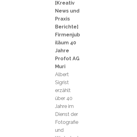
[Kreativ
News und
Praxis
Berichte]
Firmenjub
iläum 40
Jahre
Profot AG
Muri
Albert
Sigrist
erzählt
über 40
Jahre im
Dienst der
Fotografie
und