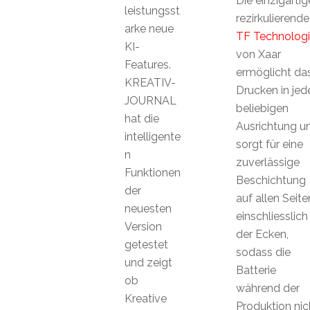
Die einzigartig
leistungsst
rezirkulierende
arke neue
TF Technolog
KI-
von Xaar
Features.
ermöglicht da
KREATIV-
Drucken in jed
JOURNAL
beliebigen
hat die
Ausrichtung u
intelligente
sorgt für eine
n
zuverlässige
Funktionen
Beschichtung
der
auf allen Seite
neuesten
einschliesslich
Version
der Ecken,
getestet
sodass die
und zeigt
Batterie
ob
während der
Kreative
Produktion nic