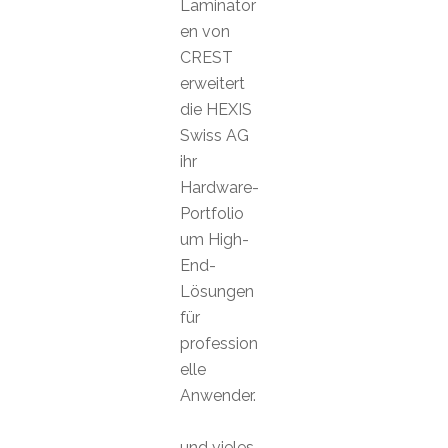
Laminator
en von
CREST
erweitert
die HEXIS
Swiss AG
ihr
Hardware-
Portfolio
um High-
End-
Lösungen
für
profession
elle
Anwender.
und vieles