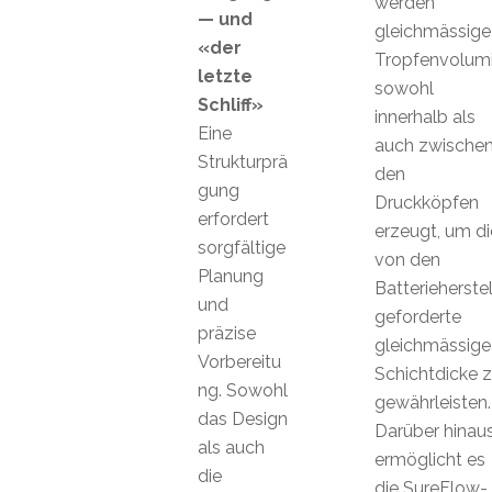
werden
— und
gleichmässige
«der
Tropfenvolum
letzte
sowohl
Schliff»
innerhalb als
Eine
auch zwische
Strukturprä
den
gung
Druckköpfen
erfordert
erzeugt, um di
sorgfältige
von den
Planung
Batterieherstel
und
geforderte
präzise
gleichmässige
Vorbereitu
Schichtdicke 
ng. Sowohl
gewährleisten.
das Design
Darüber hinau
als auch
ermöglicht es
die
die SureFlow-