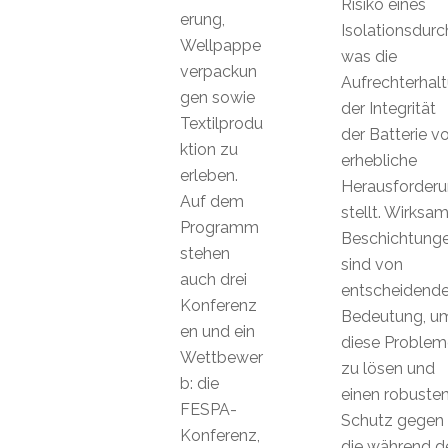
Risiko eines
erung,
Isolationsdurc
Wellpappe
was die
verpackun
Aufrechterhal
gen sowie
der Integrität
Textilprodu
der Batterie vo
ktion zu
erhebliche
erleben.
Herausforder
Auf dem
stellt. Wirksa
Programm
Beschichtung
stehen
sind von
auch drei
entscheidende
Konferenz
Bedeutung, u
en und ein
diese Problem
Wettbewer
zu lösen und
b: die
einen robuste
FESPA-
Schutz gegen
Konferenz,
die während d