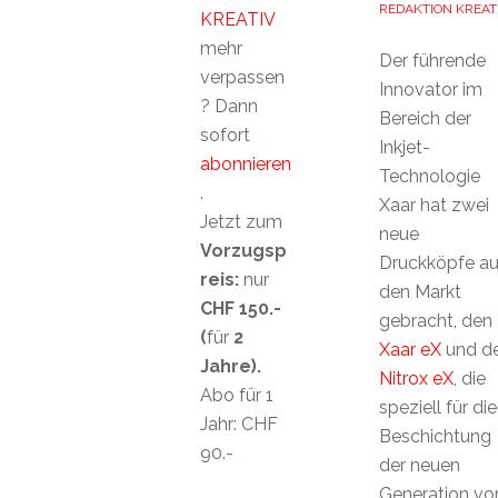
REDAKTION KREAT
KREATIV
mehr
Der führende
verpassen
Innovator im
? Dann
Bereich der
sofort
Inkjet-
abonnieren
Technologie
.
Xaar hat zwei
Jetzt zum
neue
Vorzugsp
Druckköpfe au
reis:
nur
den Markt
CHF 150.-
gebracht, den
(
für
2
Xaar eX
und d
Jahre).
Nitrox eX
, die
Abo für 1
speziell für die
Jahr: CHF
Beschichtung
90.-
der neuen
Generation vo