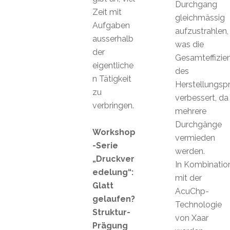
Durchgang
Zeit mit
gleichmässig
Aufgaben
aufzustrahlen,
ausserhalb
was die
der
Gesamteffizie
eigentliche
des
n Tätigkeit
Herstellungsp
zu
verbessert, da
verbringen.
mehrere
Durchgänge
Workshop
vermieden
-Serie
werden.
„Druckver
In Kombinatio
edelung“:
mit der
Glatt
AcuChp-
gelaufen?
Technologie
Struktur-
von Xaar
Prägung