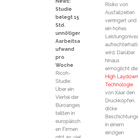
News:
Risiko von
Studie
Ausfallzeiten
belegt 15
verringert und
Std.
ein hohes
unnötiger
Leistungsnive
Aarbeitsa
aufrechterhalt
ufwand
wird. Darüber
pro
hinaus
Woche
ermöglicht die
Ricoh-
High Laydow
Studie:
Technologie
Über ein
von Xaar den
Viertel der
Druckköpfen,
Büroanges
dicke
tellten in
Beschichtung
europäisch
in einem
en Firmen
einzigen
gibt an, viel