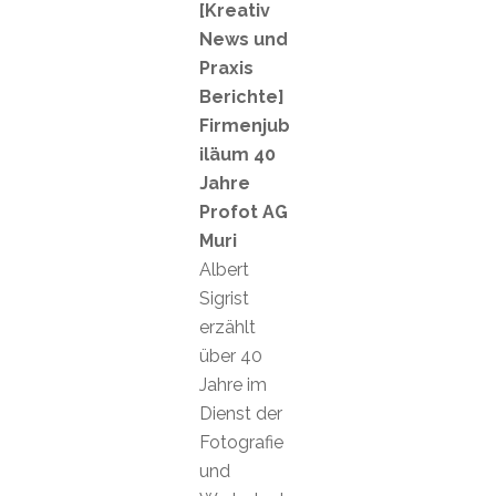
[Kreativ
News und
Praxis
Berichte]
Firmenjub
iläum 40
Jahre
Profot AG
Muri
Albert
Sigrist
erzählt
über 40
Jahre im
Dienst der
Fotografie
und