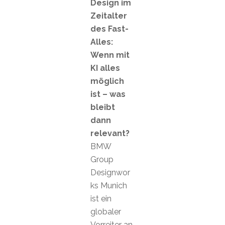
Design im
Zeitalter
des Fast-
Alles:
Wenn mit
KI alles
möglich
ist – was
bleibt
dann
relevant?
BMW
Group
Designwor
ks Munich
ist ein
globaler
Vorreiter an