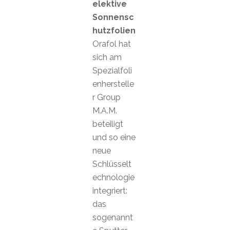
elektive
Sonnensc
hutzfolien
Orafol hat
sich am
Spezialfoli
enherstelle
r Group
M.A.M.
beteiligt
und so eine
neue
Schlüsselt
echnologie
integriert:
das
sogenannt