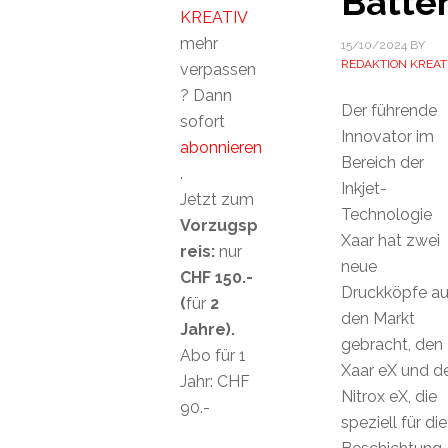
Batte
KREATIV
mehr
15/10/2024
BY
REDAKTION KREAT
verpassen
? Dann
Der führende
sofort
Innovator im
abonnieren
Bereich der
.
Inkjet-
Jetzt zum
Technologie
Vorzugsp
Xaar hat zwei
reis:
nur
neue
CHF 150.-
Druckköpfe au
(
für
2
den Markt
Jahre).
gebracht, den
Abo für 1
Xaar eX und d
Jahr: CHF
Nitrox eX, die
90.-
speziell für die