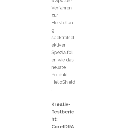
e Sputter-
Verfahren
zur
Herstellun
g
spektralsel
ektiver
Spezialfoli
en wie das
neuste
Produkt
HelioShield
.
Kreativ-
Testberic
ht:
CorelDRA