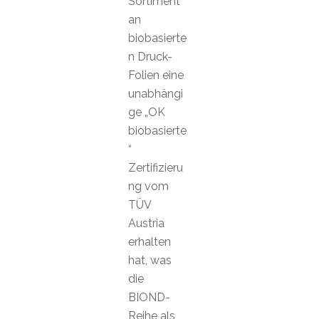
Sortiment
an
biobasierte
n Druck-
Folien eine
unabhängi
ge „OK
biobasierte
“
Zertifizieru
ng vom
TÜV
Austria
erhalten
hat, was
die
BIOND-
Reihe als