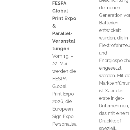
Beschichtung
FESPA
der neuen
Global
Generation vo
Print Expo
Batterien
&
entwickelt
Parallel-
wurden, die in
Veranstal
Elektrofahrze
tungen
und
Vom 19. –
Energiespeich
22. Mai
eingesetzt
werden die
werden. Mit de
FESPA
Markteinführu
Global
ist Xaar das
Print Expo
erste Inkjet-
2026, die
Unternehmen,
European
das mit einem
Sign Expo,
Druckkopf
Personalisa
speziell…