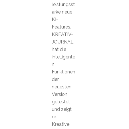
leistungsst
arke neue
KI-
Features.
KREATIV-
JOURNAL
hat die
intelligente
n
Funktionen
der
neuesten
Version
getestet
und zeigt
ob
Kreative