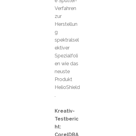
e Sputter-
Verfahren
zur
Herstellun
g
spektralsel
ektiver
Spezialfoli
en wie das
neuste
Produkt
HelioShield
.
Kreativ-
Testberic
ht:
CorelDRA