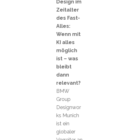
Design im
Zeitalter
des Fast-
Alles:
Wenn mit
KI alles
möglich
ist – was
bleibt
dann
relevant?
BMW
Group
Designwor
ks Munich
ist ein
globaler
Vorreiter an