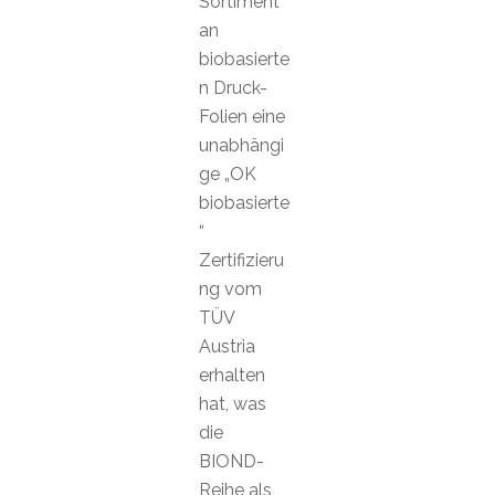
Sortiment
an
biobasierte
n Druck-
Folien eine
unabhängi
ge „OK
biobasierte
“
Zertifizieru
ng vom
TÜV
Austria
erhalten
hat, was
die
BIOND-
Reihe als