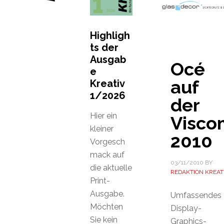
Highligh
ts der
Ausgab
Océ
e
auf
Kreativ
1/2026
der
Hier ein
Visco
kleiner
2010
Vorgesch
mack auf
03/11/2010
BY
die aktuelle
REDAKTION KREAT
Print-
Ausgabe.
Umfassendes
Möchten
Display-
Sie kein
Graphics-