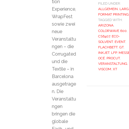
tion
FILED UNDER:
Experience,
ALLGEMEIN
,
LARG
FORMAT PRINTING
WrapFest
TAGGED WITH:
sowie zwei
ARIZONA
,
neue
COLORWAVE 600
,
CS6407
,
ECO-
Veranstaltu
SOLVENT
,
EVENT
,
ngen – die
FLACHBETT
,
GT
,
INKJET
,
LFP
,
MESS
Corrugated
OCÉ
,
PROCUT
,
und die
VERANSTALTUNG
,
Textile – in
VISCOM
,
XT
Barcelona
ausgetrage
n. Die
Veranstaltu
ngen
bringen die
globale
Fach- und