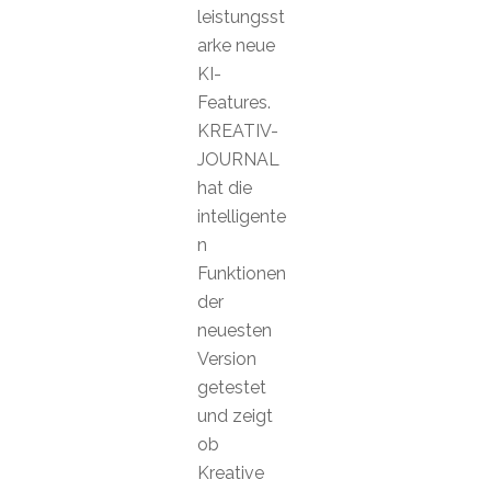
leistungsst
arke neue
KI-
Features.
KREATIV-
JOURNAL
hat die
intelligente
n
Funktionen
der
neuesten
Version
getestet
und zeigt
ob
Kreative