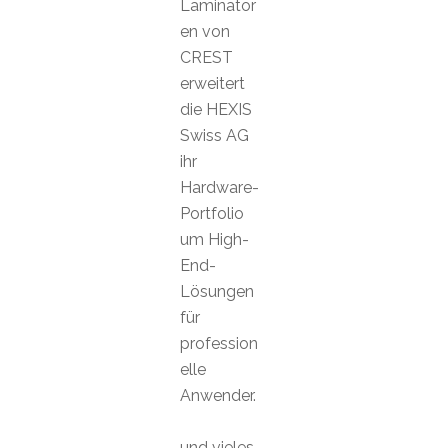
Laminator
en von
CREST
erweitert
die HEXIS
Swiss AG
ihr
Hardware-
Portfolio
um High-
End-
Lösungen
für
profession
elle
Anwender.
und vieles