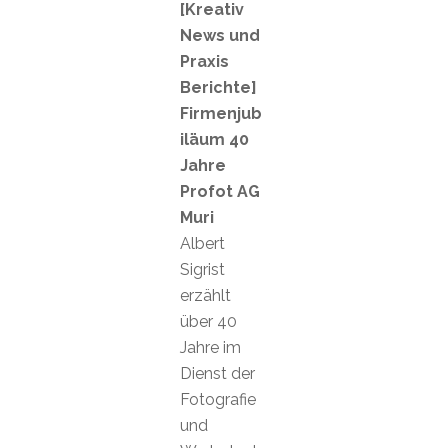
[Kreativ
News und
Praxis
Berichte]
Firmenjub
iläum 40
Jahre
Profot AG
Muri
Albert
Sigrist
erzählt
über 40
Jahre im
Dienst der
Fotografie
und