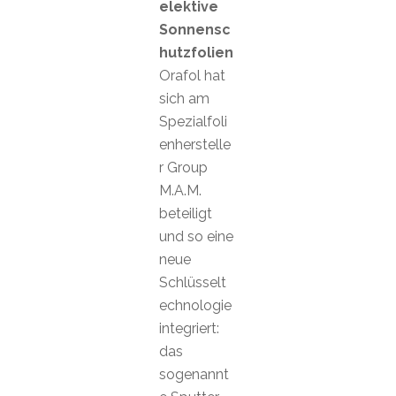
elektive
Sonnensc
hutzfolien
Orafol hat
sich am
Spezialfoli
enherstelle
r Group
M.A.M.
beteiligt
und so eine
neue
Schlüsselt
echnologie
integriert:
das
sogenannt