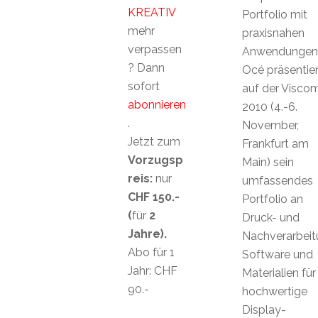
KREATIV
Portfolio mit
mehr
praxisnahen
verpassen
Anwendungen
? Dann
Océ präsentier
sofort
auf der Visco
abonnieren
2010 (4.-6.
.
November,
Jetzt zum
Frankfurt am
Vorzugsp
Main) sein
reis:
nur
umfassendes
CHF 150.-
Portfolio an
(
für
2
Druck- und
Jahre).
Nachverarbei
Abo für 1
Software und
Jahr: CHF
Materialien für
90.-
hochwertige
Display-