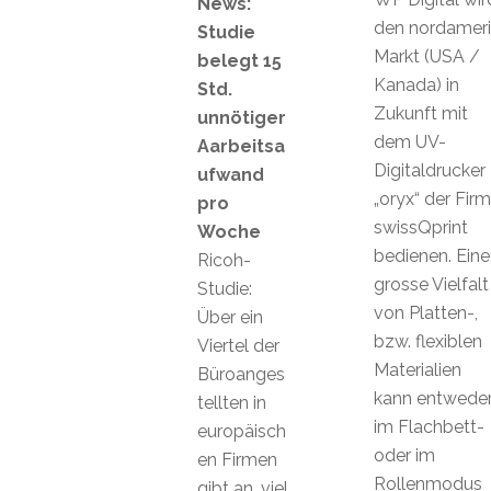
News:
den nordameri
Studie
Markt (USA /
belegt 15
Kanada) in
Std.
Zukunft mit
unnötiger
dem UV-
Aarbeitsa
Digitaldrucker
ufwand
„oryx“ der Fir
pro
swissQprint
Woche
bedienen. Eine
Ricoh-
grosse Vielfalt
Studie:
von Platten-,
Über ein
bzw. flexiblen
Viertel der
Materialien
Büroanges
kann entwede
tellten in
im Flachbett-
europäisch
oder im
en Firmen
Rollenmodus
gibt an, viel