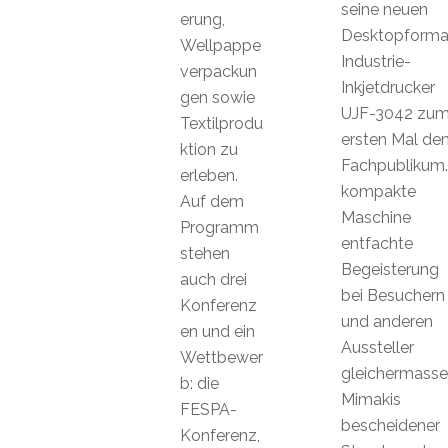
seine neuen
erung,
Desktopforma
Wellpappe
Industrie-
verpackun
Inkjetdrucker
gen sowie
UJF-3042 zu
Textilprodu
ersten Mal de
ktion zu
Fachpublikum.
erleben.
kompakte
Auf dem
Maschine
Programm
entfachte
stehen
Begeisterung
auch drei
bei Besuchern
Konferenz
und anderen
en und ein
Aussteller
Wettbewer
gleichermasse
b: die
Mimakis
FESPA-
bescheidener
Konferenz,