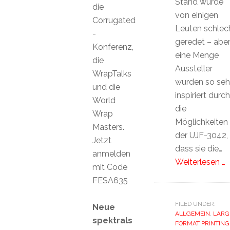
Stand wurde
die
von einigen
Corrugated
Leuten schlec
-
geredet – abe
Konferenz,
eine Menge
die
Aussteller
WrapTalks
wurden so seh
und die
inspiriert durch
World
die
Wrap
Möglichkeiten
Masters.
der UJF-3042,
Jetzt
dass sie die…
anmelden
Weiterlesen …
mit Code
FESA635
FILED UNDER:
Neue
ALLGEMEIN
,
LARG
spektrals
FORMAT PRINTING