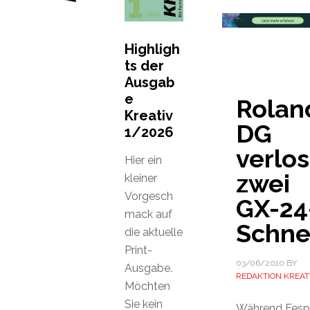
Highligh
ts der
Ausgab
e
Rolan
Kreativ
DG
1/2026
verlos
Hier ein
zwei
kleiner
Vorgesch
GX-24
mack auf
Schne
die aktuelle
Print-
03/06/2010
BY
Ausgabe.
REDAKTION KREAT
Möchten
Sie kein
Während Fesp