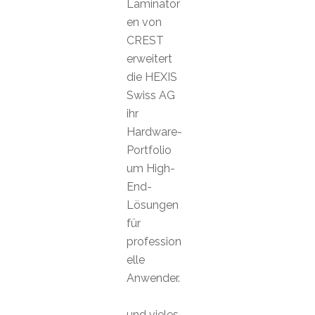
Laminator
en von
CREST
erweitert
die HEXIS
Swiss AG
ihr
Hardware-
Portfolio
um High-
End-
Lösungen
für
profession
elle
Anwender.
und vieles