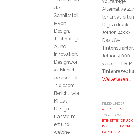
vollfarbige
der
Alternative z
Schnittstell
tonerbasierten
e von
Digitaldruck.
Design,
Jetrion 4000
Technologi
Das UV-
e und
Tintenstrahld
Innovation.
Jetrion 4000
Designwor
verbindet RIP,
ks Munich
Tintenrezeptur
beleuchtet
Weiterlesen …
in diesem
Bericht, wie
KI das
FILED UNDER:
Design
ALLGEMEIN
TAGGED WITH:
EFI
transformi
ETIKETTENDRUCK
,
ert und
INKJET
,
JETRION
,
welche
LABEL
,
UV
,