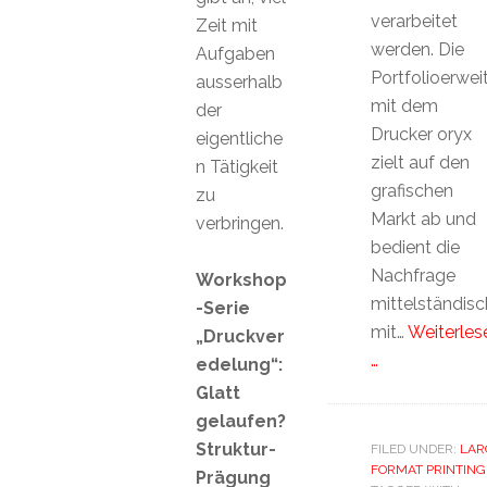
verarbeitet
Zeit mit
werden. Die
Aufgaben
Portfolioerwei
ausserhalb
mit dem
der
Drucker oryx
eigentliche
zielt auf den
n Tätigkeit
grafischen
zu
Markt ab und
verbringen.
bedient die
Nachfrage
Workshop
mittelständis
-Serie
mit…
Weiterles
„Druckver
…
edelung“:
Glatt
gelaufen?
Struktur-
FILED UNDER:
LAR
FORMAT PRINTING
Prägung