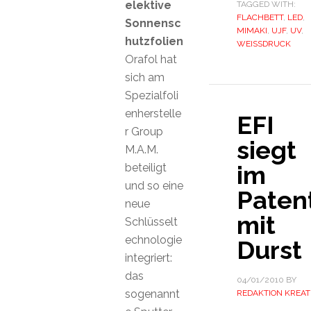
elektive
TAGGED WITH:
FLACHBETT
,
LED
,
Sonnensc
MIMAKI
,
UJF
,
UV
,
hutzfolien
WEISSDRUCK
Orafol hat
sich am
Spezialfoli
enherstelle
EFI
r Group
siegt
M.A.M.
im
beteiligt
und so eine
Patent
neue
mit
Schlüsselt
echnologie
Durst
integriert:
das
04/01/2010
BY
sogenannt
REDAKTION KREAT