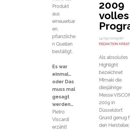
2009
Produkt
volles
aus
erneuerbar
Prog
en,
pflanzliche
14/09/2009
BY
n Quellen
REDAKTION KREAT
bestätigt.
Als absolutes
Highlight
Es war
bezeichnet
einmal…
Mimaki die
oder Das
diesjährige
muss mal
Messe VISCO
gesagt
2009 in
werden…
Düsseldorf.
Pietro
Grund genug f
Viscardi
den Hersteller,
erzählt