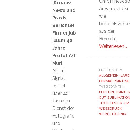
GmbH neuest
[Kreativ
Anwenderlösu
News und
wie
Praxis
beispielsweise
Berichte]
aus den
Firmenjub
Bereich…
iläum 40
Weiterlesen …
Jahre
Profot AG
Muri
Albert
FILED UNDER:
ALLGEMEIN
,
LARG
Sigrist
FORMAT PRINTING
erzählt
TAGGED WITH:
PLOTTEN
,
PRINT- &
über 40
CUT
,
SUBLIMATIO
Jahre im
TEXTILDRUCK
,
UV
,
Dienst der
WEISSDRUCK
,
WERBETECHNIK
Fotografie
und