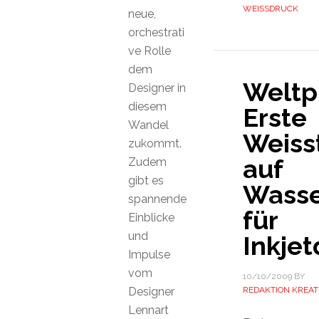
WEISSDRUCK
neue,
orchestrati
ve Rolle
dem
Weltp
Designer in
diesem
Erste
Wandel
Weiss
zukommt.
auf
Zudem
gibt es
Wasse
spannende
für
Einblicke
und
Inkjet
Impulse
vom
10/10/2009
BY
Designer
REDAKTION KREAT
Lennart