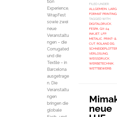
tion
FILED UNDER:
Experience,
ALLGEMEIN
,
LARG
FORMAT PRINTING
WrapFest
TAGGED WITH:
sowie zwei
DIGITALDRUCK
,
neue
FESPA
,
GX-24
,
INKJET
,
LFP
,
Veranstaltu
METALIC
,
PRINT- &
ngen – die
CUT
,
ROLAND DG
,
Corrugated
SCHNEIDEPLOTTE
VERLOSUNG
,
und die
WEISSDRUCK
,
Textile – in
WERBETECHNIK
,
WETTBEWERB
Barcelona
ausgetrage
n. Die
Veranstaltu
Mimak
ngen
bringen die
neue
globale
Fach- und