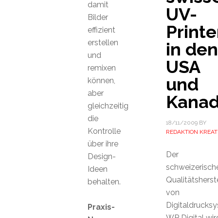
damit
UV-
Bilder
Printe
effizient
erstellen
in den
und
USA
remixen
und
können,
aber
Kana
gleichzeitig
die
18/11/2009
BY
Kontrolle
REDAKTION KREAT
über ihre
Der
Design-
schweizerisch
Ideen
Qualitätsherste
behalten.
von
Digitaldrucks
Praxis-
WP Digital wir