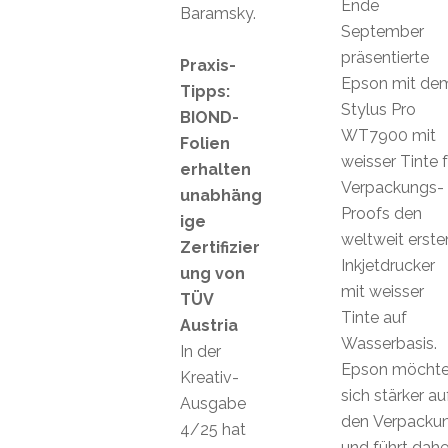
Ende
Baramsky.
September
präsentierte
Praxis-
Epson mit de
Tipps:
Stylus Pro
BIOND-
WT7900 mit
Folien
weisser Tinte f
erhalten
Verpackungs-
unabhäng
Proofs den
ige
weltweit erste
Zertifizier
Inkjetdrucker
ung von
mit weisser
TÜV
Tinte auf
Austria
Wasserbasis.
In der
Epson möcht
Kreativ-
sich stärker au
Ausgabe
den Verpackun
4/25 hat
und führt dahe