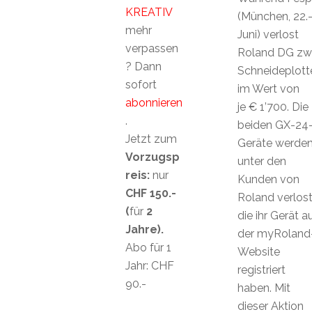
KREATIV
(München, 22.-
mehr
Juni) verlost
verpassen
Roland DG zw
? Dann
Schneideplott
sofort
im Wert von
abonnieren
je € 1’700. Die
.
beiden GX-24
Jetzt zum
Geräte werde
Vorzugsp
unter den
reis:
nur
Kunden von
CHF 150.-
Roland verlost
(
für
2
die ihr Gerät a
Jahre).
der myRoland
Abo für 1
Website
Jahr: CHF
registriert
90.-
haben. Mit
dieser Aktion