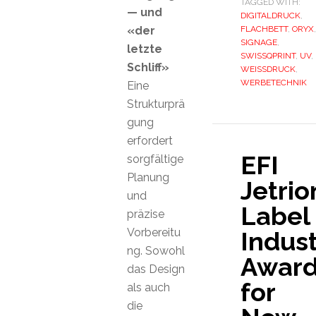
TAGGED WITH:
— und
DIGITALDRUCK
,
«der
FLACHBETT
,
ORYX
,
SIGNAGE
,
letzte
SWISSQPRINT
,
UV
,
Schliff»
WEISSDRUCK
,
WERBETECHNIK
Eine
Strukturprä
gung
erfordert
EFI
sorgfältige
Planung
Jetrio
und
Label
präzise
Vorbereitu
Indust
ng. Sowohl
Awar
das Design
for
als auch
die