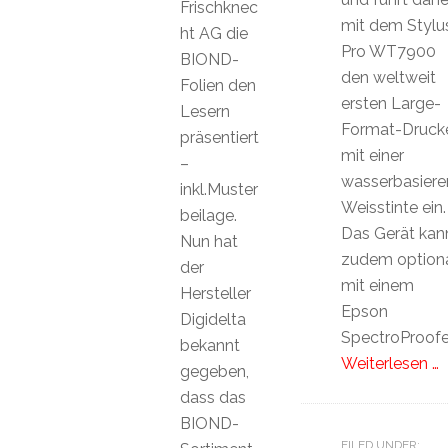
Frischknec
mit dem Stylu
ht AG die
Pro WT7900
BIOND-
den weltweit
Folien den
ersten Large-
Lesern
Format-Druck
präsentiert
mit einer
–
wasserbasier
inkl.Muster
Weisstinte ein.
beilage.
Das Gerät kan
Nun hat
zudem option
der
mit einem
Hersteller
Epson
Digidelta
SpectroProofe
bekannt
Weiterlesen …
gegeben,
dass das
BIOND-
FILED UNDER: