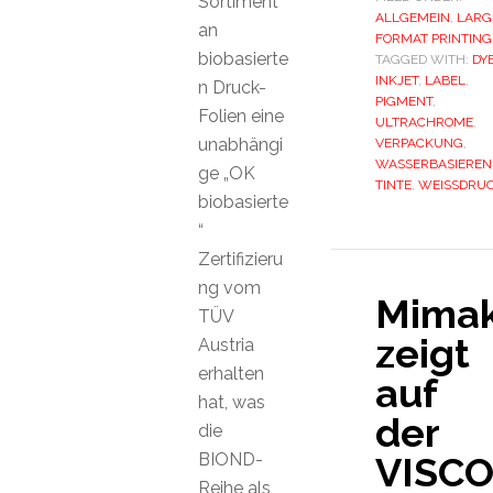
Sortiment
ALLGEMEIN
,
LARG
an
FORMAT PRINTING
biobasierte
TAGGED WITH:
DY
INKJET
,
LABEL
,
n Druck-
PIGMENT
,
Folien eine
ULTRACHROME
,
unabhängi
VERPACKUNG
,
WASSERBASIEREN
ge „OK
TINTE
,
WEISSDRU
biobasierte
“
Zertifizieru
ng vom
Mimak
TÜV
zeigt
Austria
erhalten
auf
hat, was
der
die
BIOND-
VISC
Reihe als