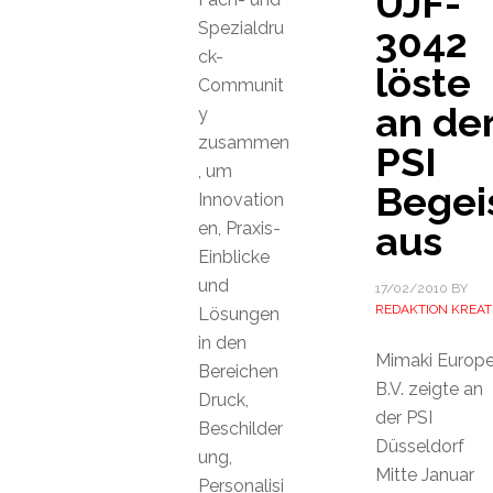
UJF-
Spezialdru
3042
ck-
löste
Communit
an de
y
zusammen
PSI
, um
Begei
Innovation
en, Praxis-
aus
Einblicke
und
17/02/2010
BY
REDAKTION KREAT
Lösungen
in den
Mimaki Europ
Bereichen
B.V. zeigte an
Druck,
der PSI
Beschilder
Düsseldorf
ung,
Mitte Januar
Personalisi