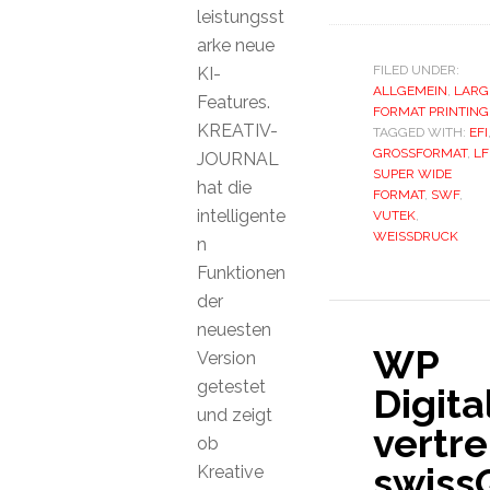
leistungsst
arke neue
FILED UNDER:
KI-
ALLGEMEIN
,
LARG
Features.
FORMAT PRINTING
KREATIV-
TAGGED WITH:
EFI
GROSSFORMAT
,
LF
JOURNAL
SUPER WIDE
hat die
FORMAT
,
SWF
,
intelligente
VUTEK
,
WEISSDRUCK
n
Funktionen
der
neuesten
WP
Version
getestet
Digita
und zeigt
vertre
ob
swiss
Kreative