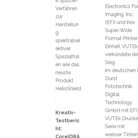
e Sputter-
Electronics Fo
Verfahren
Imaging, Inc.
zur
(EFI) und ihre
Herstellun
Super-Wide
g
Format Printer
spektralsel
Einheit, VUTEk
ektiver
verkündete de
Spezialfoli
Sieg
en wie das
im deutschen P
neuste
Durst
Produkt
Fototechnik
HelioShield
Digital
.
Technology
GmbH mit EFI
Kreativ-
VUTEk Drucke
Testberic
Serie mit
ht:
weisser Tinten
CorelDRA