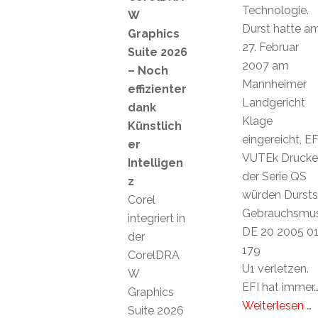
Technologie.
W
Durst hatte a
Graphics
27. Februar
Suite 2026
2007 am
– Noch
Mannheimer
effizienter
Landgericht
dank
Klage
Künstlich
eingereicht, EF
er
VUTEk Drucke
Intelligen
der Serie QS
z
würden Dursts
Corel
Gebrauchsmus
integriert in
DE 20 2005 0
der
179
CorelDRA
U1 verletzen.
W
EFI hat immer
Graphics
Weiterlesen …
Suite 2026