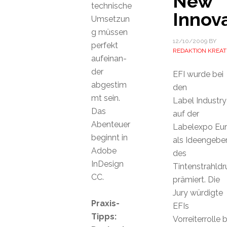
New
technische
Innov
Umsetzun
g müssen
12/10/2009
BY
perfekt
REDAKTION KREAT
aufeinan-
der
EFI wurde bei
abgestim
den
mt sein.
Label Industr
Das
auf der
Abenteuer
Labelexpo Eu
beginnt in
als Ideengebe
Adobe
des
InDesign
Tintenstrahldr
CC.
prämiert. Die
Jury würdigte
Praxis-
EFIs
Tipps:
Vorreiterrolle b