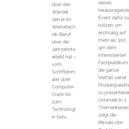
dieses
über den
herausragend
Wandel,
Event dafür z
den er im
nutzen, um
Werbetech
erstmalig auf
nik-Beruf
mehr als 300
über die
qm dem
Jahrzehnte
interessierten
erlebt hat –
Fachpublikum
vom
die ganze
Schriftenm
Vielfalt seiner
aler über
Produktpalett
Computer-
zu präsentiere
Crack bis
Unterteilt in 3
zum
Themenbereic
Technologi
zeigt die
e-Guru.
Mimaki-nbn