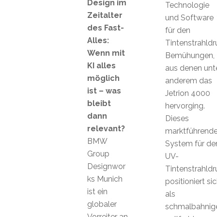
Design im
Technologie
Zeitalter
und Software
des Fast-
für den
Alles:
Tintenstrahldr
Wenn mit
Bemühungen,
KI alles
aus denen unt
möglich
anderem das
ist – was
Jetrion 4000
bleibt
hervorging.
dann
Dieses
relevant?
marktführend
BMW
System für de
Group
UV-
Designwor
Tintenstrahldr
ks Munich
positioniert si
ist ein
als
globaler
schmalbahnig
Vorreiter an