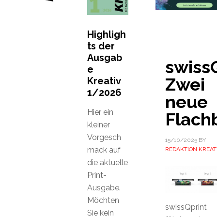
Highligh
ts der
Ausgab
swissQ
e
Zwei
Kreativ
1/2026
neue
Hier ein
Flach
kleiner
Vorgesch
15/10/2025
BY
mack auf
REDAKTION KREAT
die aktuelle
Print-
Ausgabe.
Möchten
swissQprint
Sie kein