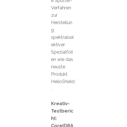
e Sputter-
Verfahren
zur
Herstellun
g
spektralsel
ektiver
Spezialfoli
en wie das
neuste
Produkt
HelioShield
.
Kreativ-
Testberic
ht:
CorelDRA