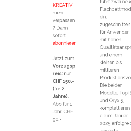
führt zwei neu
KREATIV
Flachbettmod
mehr
ein,
verpassen
zugeschnitten
? Dann
für Anwender
sofort
mit hohen
abonnieren
Qualitätsansp
.
und einem
Jetzt zum
kleinen bis
Vorzugsp
mittleren
reis:
nur
Produktionsvo
CHF 150.-
Die beiden
(
für
2
Modelle, Topi 
Jahre).
und Oryx 5,
Abo für 1
komplettieren
Jahr: CHF
die im Januar
90.-
2025 erfolgrei
lancierte