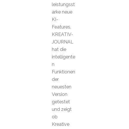
leistungsst
arke neue
KI-
Features.
KREATIV-
JOURNAL
hat die
intelligente
n
Funktionen
der
neuesten
Version
getestet
und zeigt
ob
Kreative