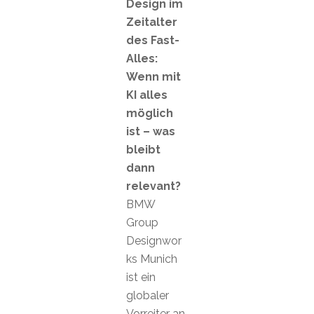
Design im
Zeitalter
des Fast-
Alles:
Wenn mit
KI alles
möglich
ist – was
bleibt
dann
relevant?
BMW
Group
Designwor
ks Munich
ist ein
globaler
Vorreiter an