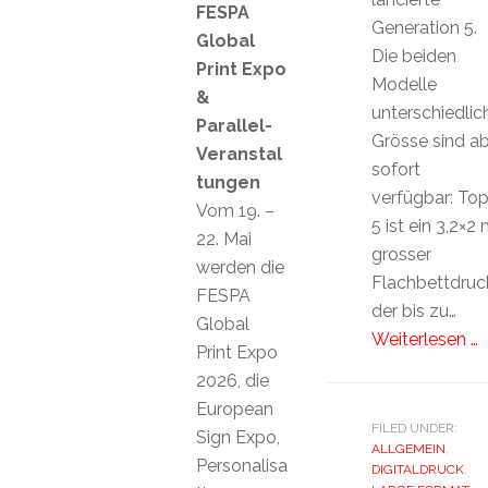
FESPA
Generation 5.
Global
Die beiden
Print Expo
Modelle
&
unterschiedlic
Parallel-
Grösse sind a
Veranstal
sofort
tungen
verfügbar: Top
Vom 19. –
5 ist ein 3,2×2
22. Mai
grosser
werden die
Flachbettdruck
FESPA
der bis zu…
Global
Weiterlesen …
Print Expo
2026, die
European
FILED UNDER:
Sign Expo,
ALLGEMEIN
,
Personalisa
DIGITALDRUCK
,