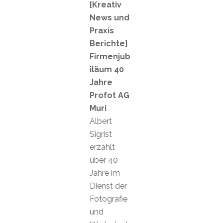
[Kreativ
News und
Praxis
Berichte]
Firmenjub
iläum 40
Jahre
Profot AG
Muri
Albert
Sigrist
erzählt
über 40
Jahre im
Dienst der
Fotografie
und