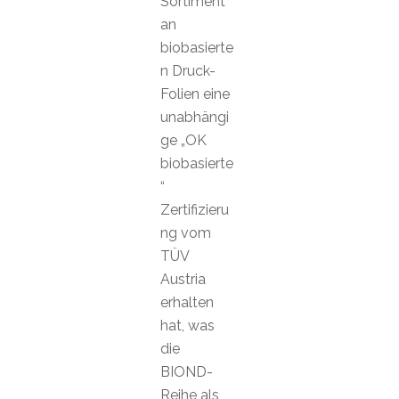
Sortiment
an
biobasierte
n Druck-
Folien eine
unabhängi
ge „OK
biobasierte
“
Zertifizieru
ng vom
TÜV
Austria
erhalten
hat, was
die
BIOND-
Reihe als