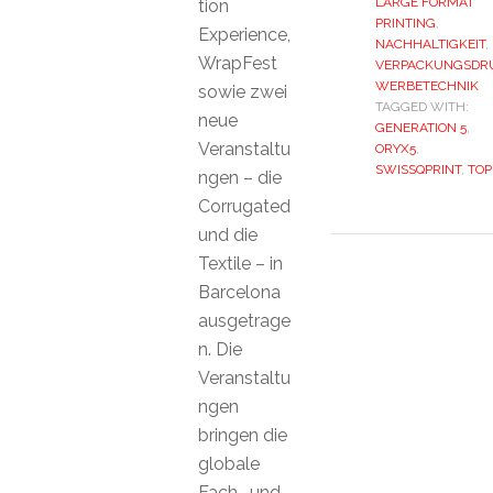
LARGE FORMAT
tion
PRINTING
,
Experience,
NACHHALTIGKEIT
,
WrapFest
VERPACKUNGSDR
WERBETECHNIK
sowie zwei
TAGGED WITH:
neue
GENERATION 5
,
Veranstaltu
ORYX5
,
SWISSQPRINT
,
TOP
ngen – die
Corrugated
und die
Textile – in
Barcelona
ausgetrage
n. Die
Veranstaltu
ngen
bringen die
globale
Fach- und