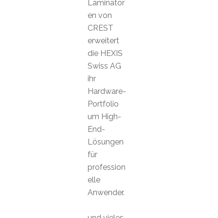
Laminator
en von
CREST
erweitert
die HEXIS
Swiss AG
ihr
Hardware-
Portfolio
um High-
End-
Lösungen
für
profession
elle
Anwender.
und vieles