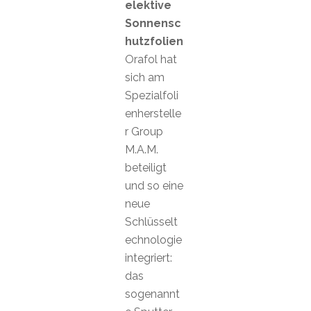
elektive
Sonnensc
hutzfolien
Orafol hat
sich am
Spezialfoli
enherstelle
r Group
M.A.M.
beteiligt
und so eine
neue
Schlüsselt
echnologie
integriert:
das
sogenannt