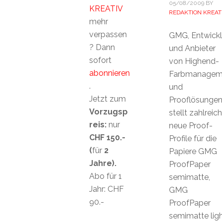
05/08/2009
BY
KREATIV
REDAKTION KREAT
mehr
verpassen
GMG, Entwickl
? Dann
und Anbieter
sofort
von Highend-
abonnieren
Farbmanagem
.
und
Jetzt zum
Prooflösungen
Vorzugsp
stellt zahlreic
reis:
nur
neue Proof-
CHF 150.-
Profile für die
(
für
2
Papiere GMG
Jahre).
ProofPaper
Abo für 1
semimatte,
Jahr: CHF
GMG
90.-
ProofPaper
semimatte lig