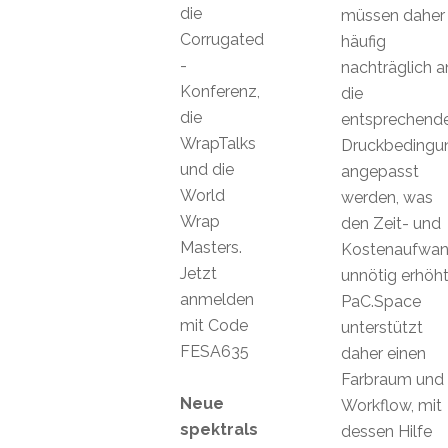
die
müssen daher
Corrugated
häufig
-
nachträglich a
Konferenz,
die
die
entsprechend
WrapTalks
Druckbedingu
und die
angepasst
World
werden, was
Wrap
den Zeit- und
Masters.
Kostenaufwa
Jetzt
unnötig erhöht
anmelden
PaC.Space
mit Code
unterstützt
FESA635
daher einen
Farbraum und
Neue
Workflow, mit
spektrals
dessen Hilfe