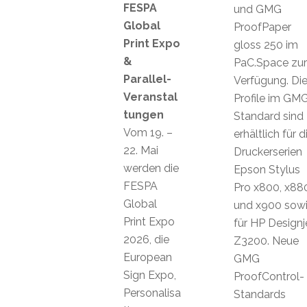
FESPA
und GMG
Global
ProofPaper
Print Expo
gloss 250 im
&
PaC.Space zur
Parallel-
Verfügung. Di
Veranstal
Profile im GM
tungen
Standard sind
Vom 19. –
erhältlich für d
22. Mai
Druckerserien
werden die
Epson Stylus
FESPA
Pro x800, x88
Global
und x900 sow
Print Expo
für HP Designj
2026, die
Z3200. Neue
European
GMG
Sign Expo,
ProofControl-
Personalisa
Standards