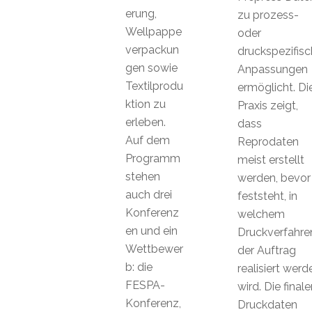
erung,
zu prozess-
Wellpappe
oder
verpackun
druckspezifis
gen sowie
Anpassungen
Textilprodu
ermöglicht. Di
ktion zu
Praxis zeigt,
erleben.
dass
Auf dem
Reprodaten
Programm
meist erstellt
stehen
werden, bevor
auch drei
feststeht, in
Konferenz
welchem
en und ein
Druckverfahre
Wettbewer
der Auftrag
b: die
realisiert werd
FESPA-
wird. Die finale
Konferenz,
Druckdaten