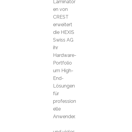
Laminator
en von
CREST
erweitert
die HEXIS
Swiss AG
ihr
Hardware-
Portfolio
um High-
End-
Lösungen
für
profession
elle
Anwender.
und vieles