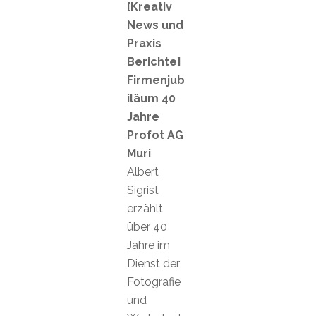
[Kreativ
News und
Praxis
Berichte]
Firmenjub
iläum 40
Jahre
Profot AG
Muri
Albert
Sigrist
erzählt
über 40
Jahre im
Dienst der
Fotografie
und