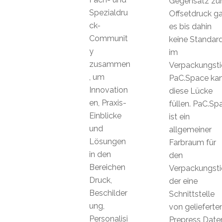
Gegensatz z
Spezialdru
Offsetdruck g
ck-
es bis dahin
Communit
keine Standar
y
im
zusammen
Verpackungsti
, um
PaC.Space ka
Innovation
diese Lücke
en, Praxis-
füllen. PaC.Sp
Einblicke
ist ein
und
allgemeiner
Lösungen
Farbraum für
in den
den
Bereichen
Verpackungsti
Druck,
der eine
Beschilder
Schnittstelle
ung,
von gelieferte
Personalisi
Prepress Date