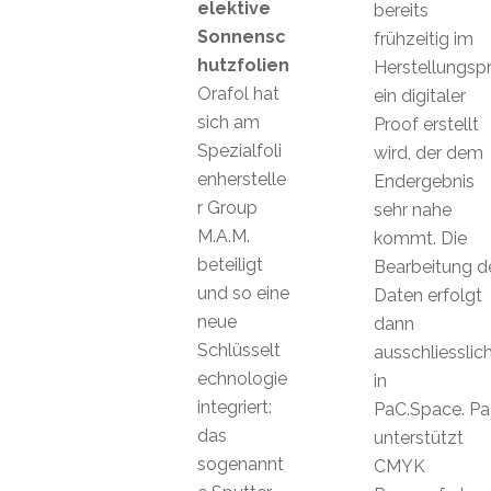
elektive
bereits
Sonnensc
frühzeitig im
hutzfolien
Herstellungsp
Orafol hat
ein digitaler
sich am
Proof erstellt
Spezialfoli
wird, der dem
enherstelle
Endergebnis
r Group
sehr nahe
M.A.M.
kommt. Die
beteiligt
Bearbeitung d
und so eine
Daten erfolgt
neue
dann
Schlüsselt
ausschliesslic
echnologie
in
integriert:
PaC.Space. P
das
unterstützt
sogenannt
CMYK