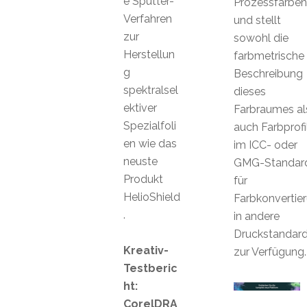
e Sputter-
Prozessfarben
Verfahren
und stellt
zur
sowohl die
Herstellun
farbmetrische
g
Beschreibung
spektralsel
dieses
ektiver
Farbraumes al
Spezialfoli
auch Farbprofi
en wie das
im ICC- oder
neuste
GMG-Standar
Produkt
für
HelioShield
Farbkonvertie
.
in andere
Druckstandar
Kreativ-
zur Verfügung.
Testberic
ht:
CorelDRA