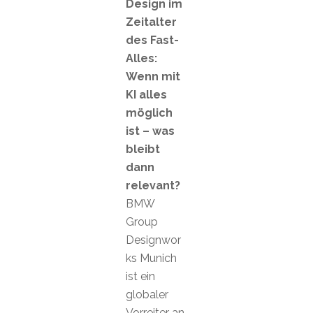
Design im
Zeitalter
des Fast-
Alles:
Wenn mit
KI alles
möglich
ist – was
bleibt
dann
relevant?
BMW
Group
Designwor
ks Munich
ist ein
globaler
Vorreiter an