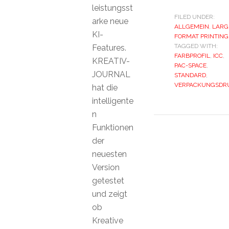
leistungsst
FILED UNDER:
arke neue
ALLGEMEIN
,
LARG
KI-
FORMAT PRINTING
TAGGED WITH:
Features.
FARBPROFIL
,
ICC
,
KREATIV-
PAC-SPACE
,
JOURNAL
STANDARD
,
VERPACKUNGSDR
hat die
intelligente
n
Funktionen
der
neuesten
Version
getestet
und zeigt
ob
Kreative