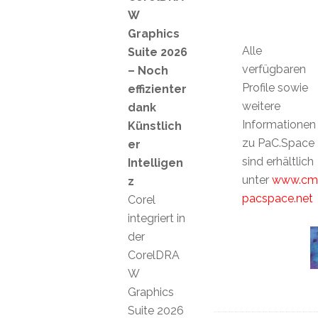
W
Graphics
Alle
Suite 2026
verfügbaren
– Noch
Profile sowie
effizienter
weitere
dank
Informationen
Künstlich
zu PaC.Space
er
sind erhältlich
Intelligen
unter
www.cm
z
pacspace.net
Corel
integriert in
der
CorelDRA
W
Graphics
Suite 2026