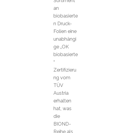
Sortiment
an
biobasierte
n Druck-
Folien eine
unabhängi
ge „OK
biobasierte
“
Zertifizieru
ng vom
TÜV
Austria
erhalten
hat, was
die
BIOND-
Reihe als