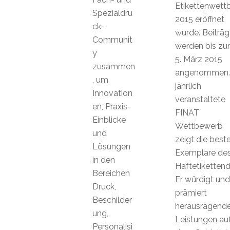
Etikettenwett
Spezialdru
2015 eröffnet
ck-
wurde. Beiträg
Communit
werden bis z
y
5. März 2015
zusammen
angenommen.
, um
jährlich
Innovation
veranstaltete
en, Praxis-
FINAT
Einblicke
Wettbewerb
und
zeigt die best
Lösungen
Exemplare de
in den
Haftetikettend
Bereichen
Er würdigt und
Druck,
prämiert
Beschilder
herausragend
ung,
Leistungen au
Personalisi