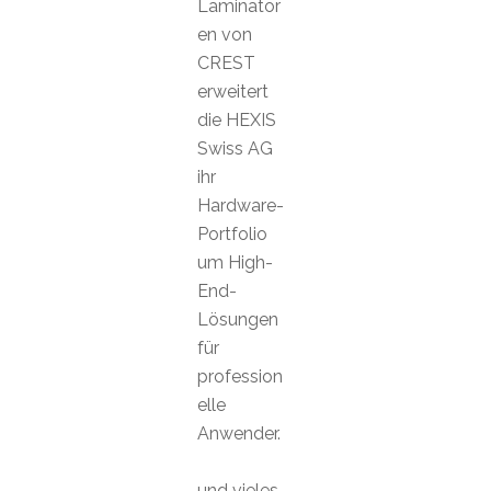
Laminator
en von
CREST
erweitert
die HEXIS
Swiss AG
ihr
Hardware-
Portfolio
um High-
End-
Lösungen
für
profession
elle
Anwender.
und vieles