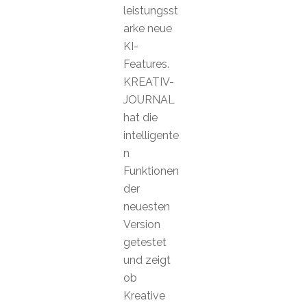
leistungsst
arke neue
KI-
Features.
KREATIV-
JOURNAL
hat die
intelligente
n
Funktionen
der
neuesten
Version
getestet
und zeigt
ob
Kreative