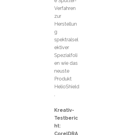
e Sputter-
Verfahren
zur
Herstellun
g
spektralsel
ektiver
Spezialfoli
en wie das
neuste
Produkt
HelioShield
.
Kreativ-
Testberic
ht:
CorelDRA