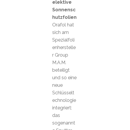
elektive
Sonnensc
hutzfolien
Orafol hat
sich am
Spezialfoli
enherstelle
r Group
M.A.M.
beteiligt
und so eine
neue
Schlüsselt
echnologie
integriert:
das
sogenannt