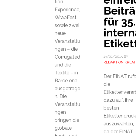
tion
Beitr
Experience,
WrapFest
für 35.
sowie zwei
intern
neue
Etike
Veranstaltu
ngen – die
Corrugated
13/01/2015
BY
REDAKTION KREAT
und die
Textile – in
Der FINAT ruft
Barcelona
die
ausgetrage
Etikettenverar
n. Die
dazu auf, ihre
Veranstaltu
besten
ngen
Etikettendruc
bringen die
auszuwählen,
globale
da der FINAT
Fach- und