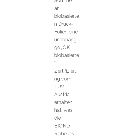
Sortiment
an
biobasierte
n Druck-
Folien eine
unabhängi
ge „OK
biobasierte
“
Zertifizieru
ng vom
TÜV
Austria
erhalten
hat, was
die
BIOND-
Reihe als