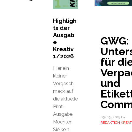
Highligh
ts der
Ausgab
GWG:
e
Unter
Kreativ
1/2026
für di
Hier ein
Verpa
kleiner
und
Vorgesch
Etiket
mack auf
die aktuelle
Comm
Print-
Ausgabe.
05/03/2019
BY
Möchten
REDAKTION KREAT
Sie kein