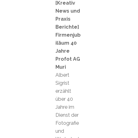
[Kreativ
News und
Praxis
Berichte]
Firmenjub
iläum 40
Jahre
Profot AG
Muri
Albert
Sigrist
erzählt
über 40
Jahre im
Dienst der
Fotografie
und