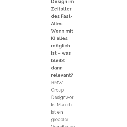
Design im
Zeitalter
des Fast-
Alles:
Wenn mit
KI alles
möglich
ist – was
bleibt
dann
relevant?
BMW
Group
Designwor
ks Munich
ist ein
globaler
Vorreiter an