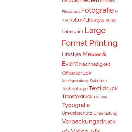
Druckmedien
Etiketten
Fotografie
Flexodruck
KI
Kultur/Lifestyle
Kunst
/ AI
Large
Labelprint
Format Printing
Messe &
Lifestyle
Event
Nachhaltigkeit
Offsetdruck
Siebdruck
Schriftgestaltung
Textildruck
Technologie
Transferdruck
TV/Kino
Typografie
Umweltschutz
Unterhaltung
Verpackungsdruck
Video, vfx,
vfx