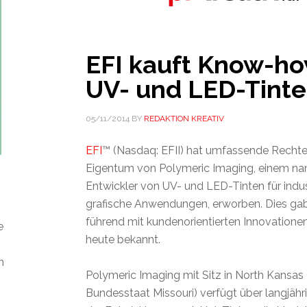
EFI kauft Know-ho
UV- und LED-Tint
05/11/2014
BY
REDAKTION KREATIV
EFI
™ (Nasdaq: EFII) hat umfassende Rechte
Eigentum von Polymeric Imaging, einem n
Entwickler von UV- und LED-Tinten für indus
grafische Anwendungen, erworben. Dies gab
führend mit kundenorientierten Innovationen
e
heute bekannt.
n
Polymeric Imaging mit Sitz in North Kansas 
Bundesstaat Missouri) verfügt über langjähr