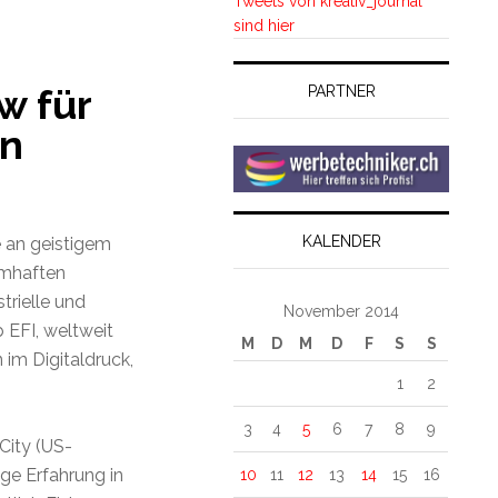
Tweets von kreativ_journal
sind hier
w für
PARTNER
en
KALENDER
 an geistigem
amhaften
trielle und
November 2014
 EFI, weltweit
M
D
M
D
F
S
S
 im Digitaldruck,
1
2
3
4
5
6
7
8
9
City (US-
ige Erfahrung in
10
11
12
13
14
15
16