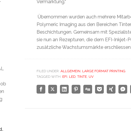
t
Vermarktung.“
Übernommen wurden auch mehrere Mitarbe
Polymeric Imaging aus den Bereichen Tinte
Beschichtungen. Gemeinsam mit Spezialiste
sie nun an Rezepturen, die dem EFI-Inkjet-P
zusätzliche Wachstumsmärkte erschliessen 
AL
FILED UNDER:
ALLGEMEIN
,
LARGE FORMAT PRINTING
TAGGED WITH:
EFI
,
LED
,
TINTE
,
UV
 ob
len
ig
d.