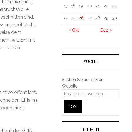
tlich Fixierung,
17
18
19
20
21
22
23
nspruchsvolle
eschnitten sind.
24
25
26
27
28
29
30
ussergewöhnliche
« Okt
Dez »
sweise dem
n), will EFI mit
e setzen.
SUCHE
Suchen Sie auf dieser
Website:
ht veröffentlicht.
chneiden EFIs im
edoch nicht
THEMEN
itt auf der SGIA-