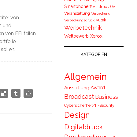
Smartphone
Textildruck
UV
Veranstaltung
Verpackung
iter von
Vutek
Verpackungsdruck
n und
Werbetechnik
n von EFI feilen
Xerox
Wettbewerb
ortfolio
sollen.
KATEGORIEN
Allgemein
Award
Ausstellung
Broadcast
Business
Cybersicherheit/IT-Security
Design
Digitaldruck