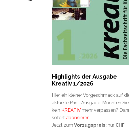
Highlights der Ausgabe
Kreativ 1/2026
Hier ein kleiner Vorgeschmack auf di
aktuelle Print-Ausgabe. Möchten Sie
kein
KREATIV
mehr verpassen? Dan
sofort
abonnieren
.
Jetzt zum
Vorzugspreis:
nur
CHF