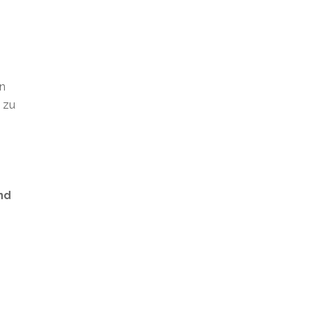
en
t zu
nd
s