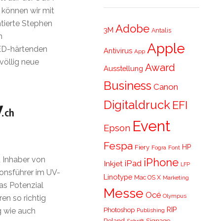
 können wir mit
tierte Stephen
Adobe
3M
Antalis
m
Apple
LED-härtenden
Antivirus
App
völlig neue
Award
Ausstellung
Business
Canon
Digitaldruck
EFI
Event
Epson
Fespa
HP
Fiery
Fogra
Font
 Inhaber von
iPhone
iPad
Inkjet
LFP
ionsführer im UV-
Linotype
Mac OS X
Marketing
das Potenzial
Messe
Océ
Olympus
en so richtig
RIP
Photoshop
g wie auch
Publishing
Roland
Signage
Schrift