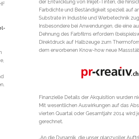
der Entwicklung von Inkjet-Tinten, die hinsich
CHF
Farbdichte und Beständigkeit speziell auf a
Substrate in Industrie und Werbetechnik zug
Insbesondere bei Anwendungen, die eine a
el-
Dehnung des Farbfilms erfordern (beispiel
Direktdruck auf Halbzeuge zum Thermoforme
dem erworbenen Know-how neue Massstäb
n
e,
nd
n.
Finanzielle Details der Akquisition wurden nic
Mit wesentlichen Auswirkungen auf das Abs
vierten Quartal oder Gesamtjahr 2014 wird j
gerechnet.
„An die Dynamik, die unser glanzvoller Auftr