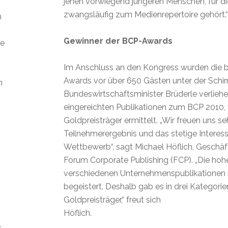
jenen vorwiegend jüngeren Menschen, für die
zwangsläufig zum Medienrepertoire gehört.“
m
Gewinner der BCP-Awards
ie
Im Anschluss an den Kongress wurden die 
Awards vor über 650 Gästen unter der Schi
n
Bundeswirtschaftsminister Brüderle verlieh
eingereichten Publikationen zum BCP 2010,
Goldpreisträger ermittelt. „Wir freuen uns se
Teilnehmerergebnis und das stetige Interes
Wettbewerb“, sagt Michael Höflich, Geschäf
Forum Corporate Publishing (FCP). „Die hohe
verschiedenen Unternehmenspublikationen h
begeistert. Deshalb gab es in drei Kategori
Goldpreisträger,“ freut sich
Höflich.