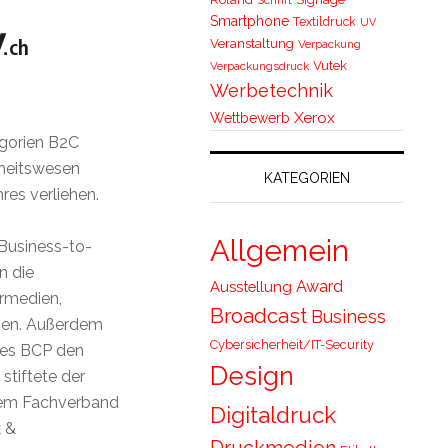
Smartphone
Textildruck
UV
Veranstaltung
Verpackung
Vutek
Verpackungsdruck
Werbetechnik
Xerox
Wettbewerb
egorien B2C
heitswesen
KATEGORIEN
es verliehen.
Allgemein
Business-to-
n die
Award
Ausstellung
rmedien,
Broadcast
Business
eben. Außerdem
Cybersicherheit/IT-Security
des BCP den
Design
stiftete der
dem Fachverband
Digitaldruck
 &