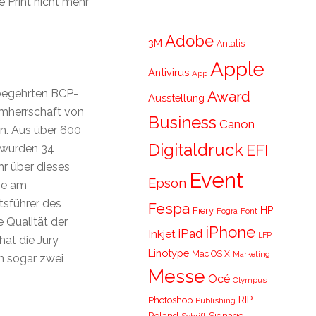
 Print nicht mehr
Adobe
3M
Antalis
Apple
Antivirus
App
begehrten BCP-
Award
Ausstellung
rmherrschaft von
Business
Canon
en. Aus über 600
Digitaldruck
EFI
 wurden 34
hr über dieses
Event
Epson
se am
tsführer des
Fespa
HP
Fiery
Fogra
Font
 Qualität der
iPhone
iPad
Inkjet
LFP
at die Jury
Linotype
Mac OS X
Marketing
en sogar zwei
Messe
Océ
Olympus
RIP
Photoshop
Publishing
Roland
Signage
Schrift