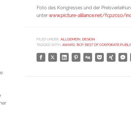
Foto des Kongresses und der Preisverleihun
unter
www.picture-alliance.net/fcp2010/in
FILED UNDER:
ALLGEMEIN
,
DESIGN
TAGGED WITH:
AWARD
,
BCP
,
BEST OF CORPORATE PUBL
ie
h
e
ner