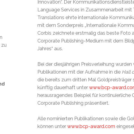
Innovation“. Der Kommunikationsdienstleist
Language Services in Zusammenarbeit mit T
Translations ehrte internationale Kommuni
mit dem Sonderpreis „Internationale Kommu
Corbis zeichnete erstmalig das beste Foto 
en
Corporate Publishing-Medium mit dem Bildp
t zu
Jahres“ aus.
Bei der diesjährigen Preisverleihung wurden 
Publikationen mit der Aufnahme in die
Hall 
die bereits zum dritten Mal Goldpreisträger 
nd
künftig dauerhaft unter
www.bcp-award.c
herausragendes Beispiel für kontinuierliche 
Corporate Publishing präsentiert.
s
Alle nominierten Publikationen sowie die Go
können unter
www.bcp-award.com
eingese