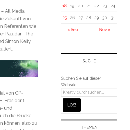
18
19
20
21
22
23
24
– All Media:
25
26
27
28
29
30
31
die Zukunft von
len Referenten wie
« Sep
Nov »
ter Paludan, The
und Simon Kelly
tiert.
SUCHE
Suchen Sie auf dieser
Website:
al von CP-
P-Präsident
n- und
auch die Brücke
n können, also zu
THEMEN