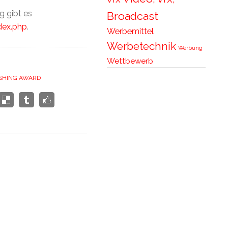
g gibt es
Broadcast
dex.php
.
Werbemittel
Werbetechnik
Werbung
Wettbewerb
ISHING AWARD