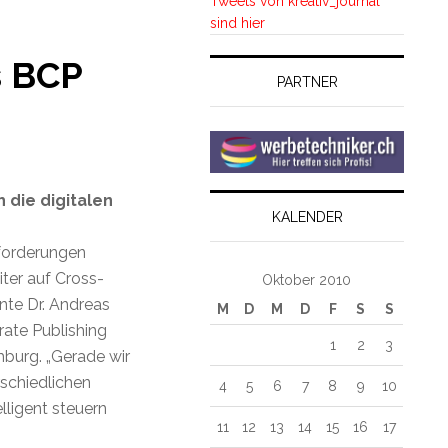
Tweets von kreativ_journal
sind hier
s BCP
PARTNER
 die digitalen
KALENDER
forderungen
iter auf Cross-
Oktober 2010
nte Dr. Andreas
M
D
M
D
F
S
S
rate Publishing
1
2
3
burg. „Gerade wir
rschiedlichen
4
5
6
7
8
9
10
lligent steuern
11
12
13
14
15
16
17