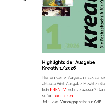
Highlights der Ausgabe
Kreativ 1/2026
Hier ein kleiner Vorgeschmack auf di
aktuelle Print-Ausgabe. Möchten Sie
kein
KREATIV
mehr verpassen? Dan
sofort
abonnieren
.
Jetzt zum
Vorzugspreis:
nur
CHF