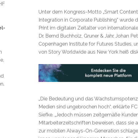
CHF
Unter dem Kongress-Motto „Smart Content 
Integration in Corporate Publishing” wurde 
el-
Print im digitalen Zeitalter von internationa
Dr. Bernd Buchholz, Gruner & Jahr, Johan Pe
Copenhagen Institute for Futures Studies, 
n
von Story Worldwide aus New York heiß disku
e,
nd
n.
„Die Bedeutung und das Wachstumspotenzi
Medien sind ungebrochen hoch“, erklärte FC
Siefke. „Jedoch müssen zeitgemäße Kunde
Mitarbeiterzeitschriften beweisen, dass sie 
zur mobilen Always-On-Generation schlage