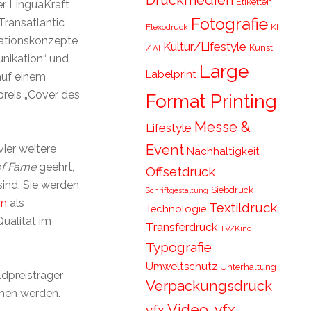
Druckmedien
Etiketten
er LinguaKraft
Fotografie
ransatlantic
Flexodruck
KI
kationskonzepte
Kultur/Lifestyle
Kunst
/ AI
nikation“ und
Large
Labelprint
auf einem
reis „Cover des
Format Printing
Messe &
Lifestyle
Event
vier weitere
Nachhaltigkeit
of Fame
geehrt,
Offsetdruck
sind. Sie werden
Siebdruck
Schriftgestaltung
om
als
Textildruck
Technologie
Qualität im
Transferdruck
TV/Kino
Typografie
Umweltschutz
Unterhaltung
ldpreisträger
Verpackungsdruck
hen werden.
Video, vfx,
vfx