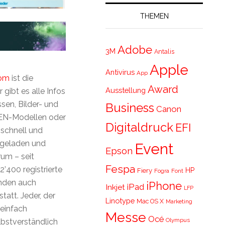
THEMEN
Adobe
3M
Antalis
Apple
Antivirus
App
com
ist die
Award
Ausstellung
gibt es alle Infos
sen, Bilder- und
Business
Canon
 PEN-Modellen oder
Digitaldruck
EFI
schnell und
geladen und
Event
Epson
um – seit
Fespa
’400 registrierte
HP
Fiery
Fogra
Font
finden auch
iPhone
iPad
Inkjet
LFP
att. Jeder, der
Linotype
Mac OS X
Marketing
 einfach
Messe
Océ
Olympus
bstverständlich