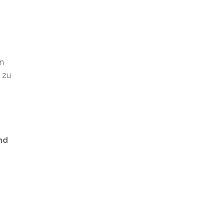
en
t zu
nd
s