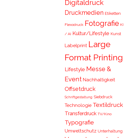
Digitaldruck
Druckmedien
Etiketten
Fotografie
Flexodruck
KI
Kultur/Lifestyle
Kunst
/ AI
Large
Labelprint
Format Printing
Messe &
Lifestyle
Event
Nachhaltigkeit
Offsetdruck
Siebdruck
Schriftgestaltung
Textildruck
Technologie
Transferdruck
TV/Kino
Typografie
Umweltschutz
Unterhaltung