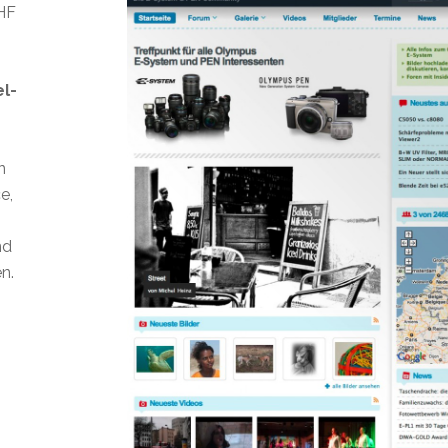
CHF
el-
n
e,
nd
n.