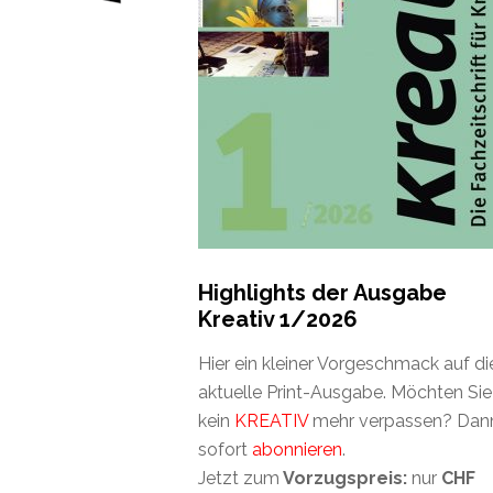
Highlights der Ausgabe
Kreativ 1/2026
Hier ein kleiner Vorgeschmack auf di
aktuelle Print-Ausgabe. Möchten Sie
kein
KREATIV
mehr verpassen? Dan
sofort
abonnieren
.
Jetzt zum
Vorzugspreis:
nur
CHF