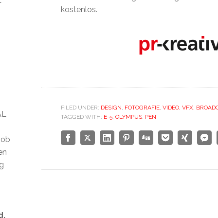
t
kostenlos.
FILED UNDER:
DESIGN
,
FOTOGRAFIE
,
VIDEO, VFX, BROAD
AL
TAGGED WITH:
E-5
,
OLYMPUS
,
PEN
 ob
len
ig
d.