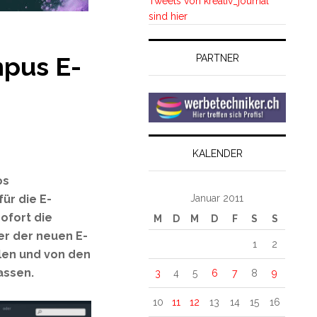
Tweets von kreativ_journal
sind hier
mpus E-
PARTNER
KALENDER
os
Januar 2011
für die E-
ofort die
M
D
M
D
F
S
S
er der neuen E-
1
2
len und von den
assen.
3
4
5
6
7
8
9
10
11
12
13
14
15
16