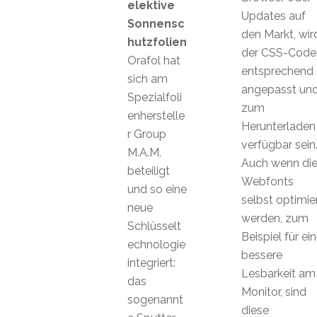
elektive
Updates auf
Sonnensc
den Markt, wir
hutzfolien
der CSS-Code
Orafol hat
entsprechend
sich am
angepasst un
Spezialfoli
zum
enherstelle
Herunterladen
r Group
verfügbar sein
M.A.M.
Auch wenn di
beteiligt
Webfonts
und so eine
selbst optimie
neue
werden, zum
Schlüsselt
Beispiel für ei
echnologie
bessere
integriert:
Lesbarkeit am
das
Monitor, sind
sogenannt
diese