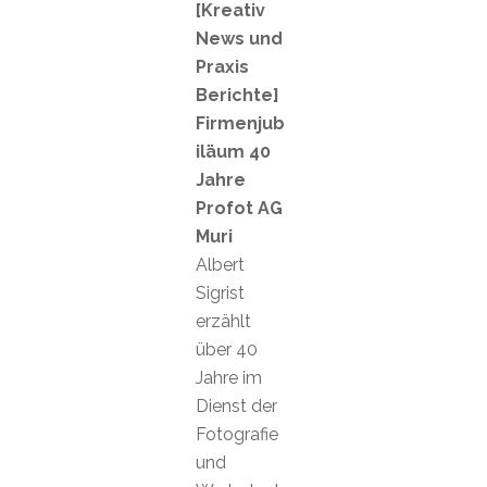
[Kreativ
News und
Praxis
Berichte]
Firmenjub
iläum 40
Jahre
Profot AG
Muri
Albert
Sigrist
erzählt
über 40
Jahre im
Dienst der
Fotografie
und