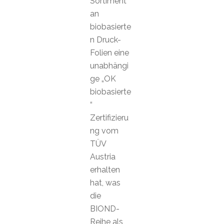
Sortiment
an
biobasierte
n Druck-
Folien eine
unabhängi
ge „OK
biobasierte
“
Zertifizieru
ng vom
TÜV
Austria
erhalten
hat, was
die
BIOND-
Reihe als