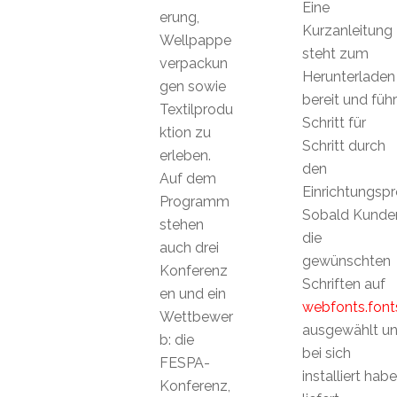
Eine
erung,
Kurzanleitung
Wellpappe
steht zum
verpackun
Herunterladen
gen sowie
bereit und führ
Textilprodu
Schritt für
ktion zu
Schritt durch
erleben.
den
Auf dem
Einrichtungspr
Programm
Sobald Kunde
stehen
die
auch drei
gewünschten
Konferenz
Schriften auf
en und ein
webfonts.fon
Wettbewer
ausgewählt u
b: die
bei sich
FESPA-
installiert habe
Konferenz,