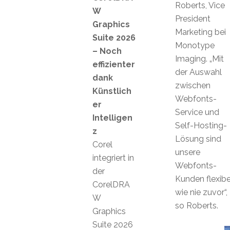
Roberts, Vice
W
President
Graphics
Marketing bei
Suite 2026
Monotype
– Noch
Imaging. „Mit
effizienter
der Auswahl
dank
zwischen
Künstlich
Webfonts-
er
Service und
Intelligen
Self-Hosting-
z
Lösung sind
Corel
unsere
integriert in
Webfonts-
der
Kunden flexibe
CorelDRA
wie nie zuvor“,
W
so Roberts.
Graphics
Suite 2026