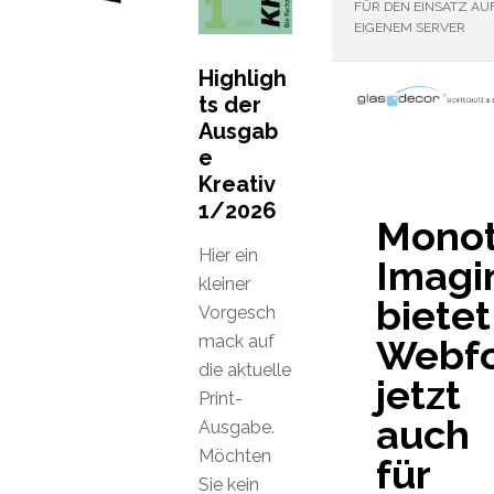
FÜR DEN EINSATZ AU
EIGENEM SERVER
Highligh
ts der
Ausgab
e
Kreativ
1/2026
Mono
Hier ein
Imagi
kleiner
bietet
Vorgesch
mack auf
Webfo
die aktuelle
jetzt
Print-
auch
Ausgabe.
Möchten
für
Sie kein