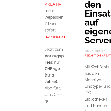
den
KREATIV
Einsat
mehr
verpassen
auf
? Dann
eige
sofort
abonnieren
Serve
.
Jetzt zum
26/07/2011
BY
Vorzugsp
REDAKTION KREAT
reis:
nur
Mit Webfonts
CHF 150.-
aus den
(
für
2
Monotype-,
Jahre).
Linotype- und
Abo für 1
ITC-
Jahr: CHF
Bibliotheken
90.-
sind Kunden