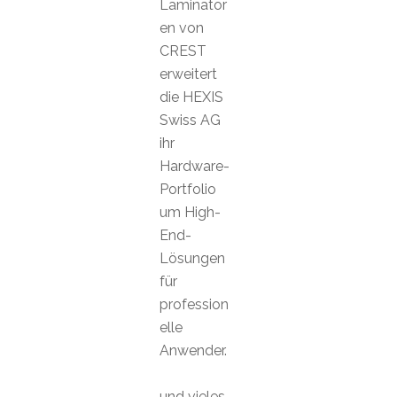
Laminator
en von
CREST
erweitert
die HEXIS
Swiss AG
ihr
Hardware-
Portfolio
um High-
End-
Lösungen
für
profession
elle
Anwender.
und vieles