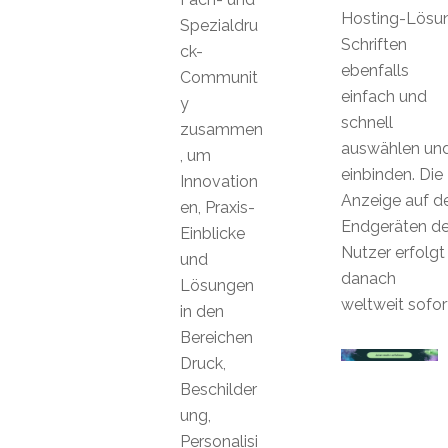
Hosting-Lösu
Spezialdru
Schriften
ck-
ebenfalls
Communit
einfach und
y
schnell
zusammen
auswählen un
, um
einbinden. Die
Innovation
Anzeige auf d
en, Praxis-
Endgeräten de
Einblicke
Nutzer erfolgt
und
danach
Lösungen
weltweit sofor
in den
Bereichen
Druck,
Beschilder
ung,
Personalisi