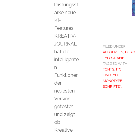
leistungsst
arke neue
KI-
Features.
KREATIV-
JOURNAL
FILED UNDER:
hat die
ALLGEMEIN
,
DESI
TYPOGRAFIE
intelligente
TAGGED WITH:
n
FONTS
,
ITC
,
Funktionen
LINOTYPE
,
MONOTYPE
,
der
SCHRIFTEN
neuesten
Version
getestet
und zeigt
ob
Kreative