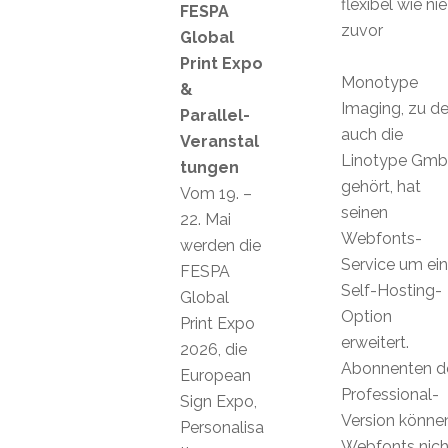
flexibel wie nie
FESPA
zuvor
Global
Print Expo
Monotype
&
Imaging, zu de
Parallel-
auch die
Veranstal
Linotype Gm
tungen
gehört, hat
Vom 19. –
seinen
22. Mai
Webfonts-
werden die
Service um ei
FESPA
Self-Hosting-
Global
Option
Print Expo
erweitert.
2026, die
Abonnenten d
European
Professional-
Sign Expo,
Version könne
Personalisa
Webfonts nich