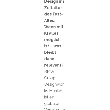
Design im
Zeitalter
des Fast-
Alles:
Wenn mit
KI alles
möglich
ist – was
bleibt
dann
relevant?
BMW
Group
Designwor
ks Munich
ist ein
globaler
Vorreiter an