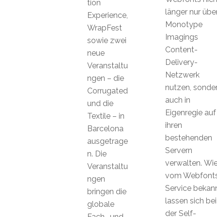
tion
länger nur übe
Experience,
Monotype
WrapFest
Imagings
sowie zwei
Content-
neue
Delivery-
Veranstaltu
Netzwerk
ngen – die
nutzen, sonde
Corrugated
auch in
und die
Eigenregie auf
Textile – in
ihren
Barcelona
bestehenden
ausgetrage
Servern
n. Die
verwalten. Wi
Veranstaltu
vom Webfont
ngen
Service bekann
bringen die
lassen sich bei
globale
der Self-
Fach- und