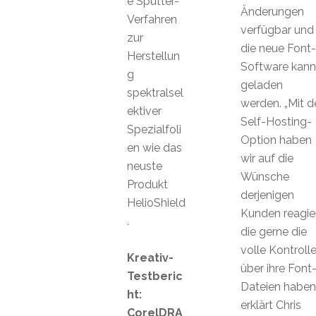
e Sputter-
Änderungen
Verfahren
verfügbar und
zur
die neue Font-
Herstellun
Software kann
g
geladen
spektralsel
werden. „Mit d
ektiver
Self-Hosting-
Spezialfoli
Option haben
en wie das
wir auf die
neuste
Wünsche
Produkt
derjenigen
HelioShield
Kunden reagier
.
die gerne die
volle Kontroll
Kreativ-
über ihre Font
Testberic
Dateien haben“
ht:
erklärt Chris
CorelDRA