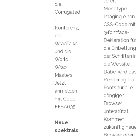
liefert
die
Monotype
Corrugated
Imaging einen
-
CSS-Code mit
Konferenz,
@fontface-
die
Deklaration fü
WrapTalks
die Einbettung
und die
der Schriften i
World
die Website.
Wrap
Dabei wird da
Masters.
Rendering der
Jetzt
Fonts für alle
anmelden
gängigen
mit Code
Browser
FESA635
unterstützt.
Kommen
Neue
zukünftig neu
spektrals
Browser oder