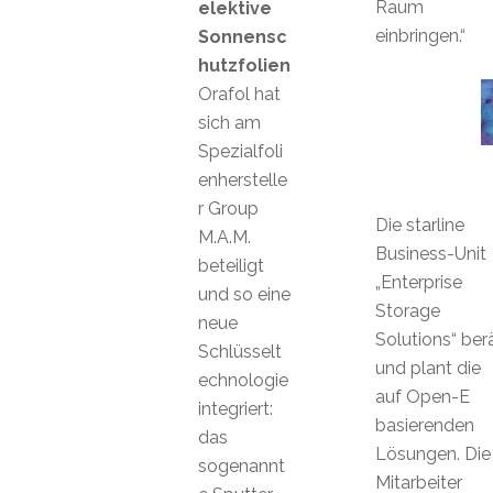
Raum
elektive
einbringen.“
Sonnensc
hutzfolien
Orafol hat
sich am
Spezialfoli
enherstelle
r Group
Die starline
M.A.M.
Business-Unit
beteiligt
„Enterprise
und so eine
Storage
neue
Solutions“ ber
Schlüsselt
und plant die
echnologie
auf Open-E
integriert:
basierenden
das
Lösungen. Die
sogenannt
Mitarbeiter