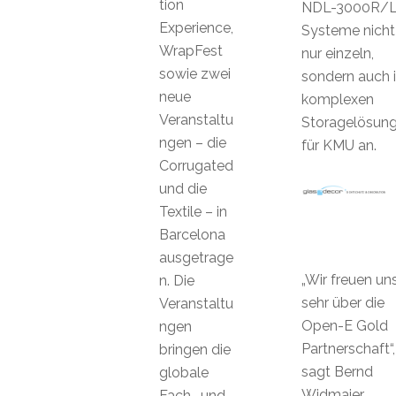
tion
NDL-3000R/
Experience,
Systeme nicht
WrapFest
nur einzeln,
sowie zwei
sondern auch 
neue
komplexen
Veranstaltu
Storagelösun
ngen – die
für KMU an.
Corrugated
und die
Textile – in
Barcelona
ausgetrage
„Wir freuen un
n. Die
sehr über die
Veranstaltu
Open-E Gold
ngen
Partnerschaft“,
bringen die
sagt Bernd
globale
Widmaier,
Fach- und