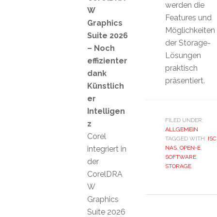
werden die
W
Features und
Graphics
Möglichkeiten
Suite 2026
der Storage-
– Noch
Lösungen
effizienter
praktisch
dank
präsentiert.
Künstlich
er
Intelligen
FILED UNDER:
z
ALLGEMEIN
Corel
TAGGED WITH:
ISC
integriert in
NAS
,
OPEN-E
,
SOFTWARE
,
der
STORAGE
CorelDRA
W
Graphics
Suite 2026