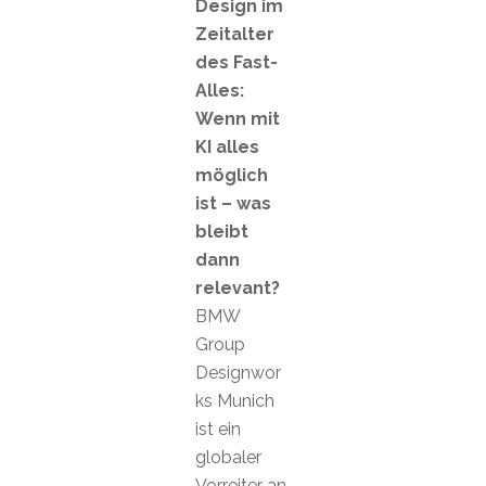
Design im
Zeitalter
des Fast-
Alles:
Wenn mit
KI alles
möglich
ist – was
bleibt
dann
relevant?
BMW
Group
Designwor
ks Munich
ist ein
globaler
Vorreiter an