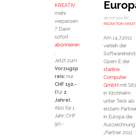
Europ
KREATIV
mehr
28/07/2011
BY
verpassen
REDAKTION KREAT
? Dann
sofort
Am 14.7.2011
abonnieren
verlieh der
.
Softwareherste
Jetzt zum
Open-E der
Vorzugsp
starline
reis:
nur
Computer
CHF 150.-
GmbH
mit Sit
(
für
2
in Kirchheim
Jahre).
unter Teck als
Abo für 1
erstem Partne
Jahr: CHF
in Europa die
90.-
Auszeichnung
„Partner 2011