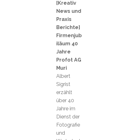
[Kreativ
News und
Praxis
Berichte]
Firmenjub
iläum 40
Jahre
Profot AG
Muri
Albert
Sigrist
erzählt
über 40
Jahre im
Dienst der
Fotografie
und