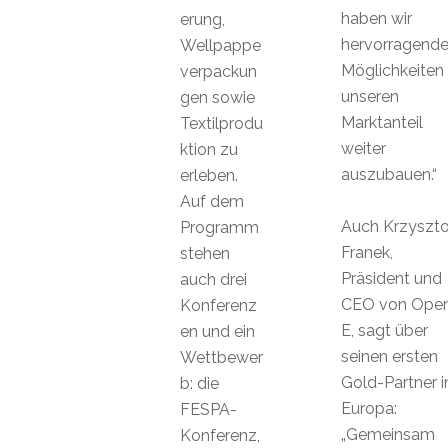
haben wir
erung,
hervorragend
Wellpappe
Möglichkeiten
verpackun
unseren
gen sowie
Marktanteil
Textilprodu
weiter
ktion zu
auszubauen.“
erleben.
Auf dem
Auch Krzyszto
Programm
Franek,
stehen
Präsident und
auch drei
CEO von Ope
Konferenz
E, sagt über
en und ein
seinen ersten
Wettbewer
Gold-Partner i
b: die
Europa:
FESPA-
„Gemeinsam
Konferenz,