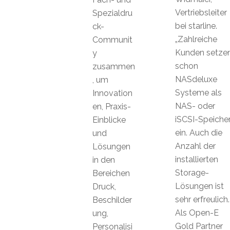
Vertriebsleiter
Spezialdru
bei starline.
ck-
„Zahlreiche
Communit
Kunden setze
y
schon
zusammen
NASdeluxe
, um
Systeme als
Innovation
NAS- oder
en, Praxis-
iSCSI-Speiche
Einblicke
ein. Auch die
und
Anzahl der
Lösungen
installierten
in den
Storage-
Bereichen
Lösungen ist
Druck,
sehr erfreulich.
Beschilder
Als Open-E
ung,
Gold Partner
Personalisi