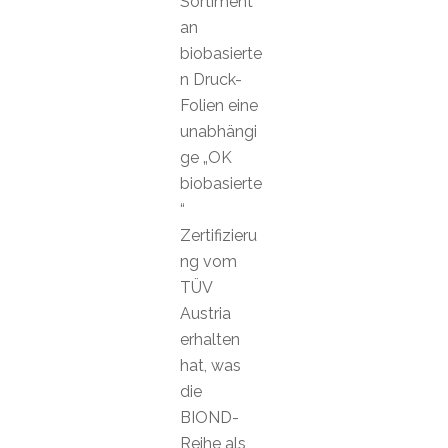
Sortiment
an
biobasierte
n Druck-
Folien eine
unabhängi
ge „OK
biobasierte
“
Zertifizieru
ng vom
TÜV
Austria
erhalten
hat, was
die
BIOND-
Reihe als