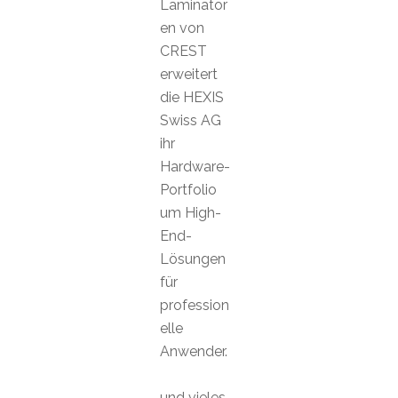
Laminator
en von
CREST
erweitert
die HEXIS
Swiss AG
ihr
Hardware-
Portfolio
um High-
End-
Lösungen
für
profession
elle
Anwender.
und vieles