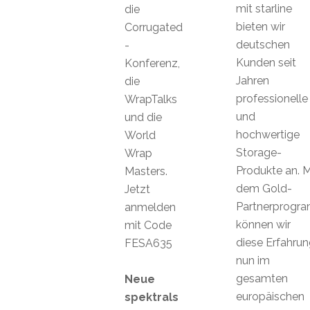
mit starline
die
bieten wir
Corrugated
deutschen
-
Kunden seit
Konferenz,
Jahren
die
professionelle
WrapTalks
und
und die
hochwertige
World
Storage-
Wrap
Produkte an. M
Masters.
dem Gold-
Jetzt
Partnerprogr
anmelden
können wir
mit Code
diese Erfahrun
FESA635
nun im
gesamten
Neue
europäischen
spektrals