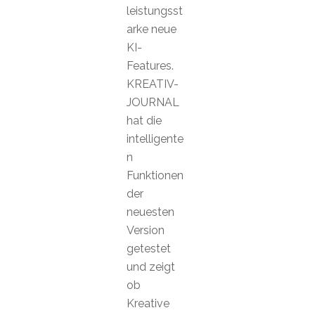
leistungsst
arke neue
KI-
Features.
KREATIV-
JOURNAL
hat die
intelligente
n
Funktionen
der
neuesten
Version
getestet
und zeigt
ob
Kreative