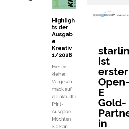
Highligh
ts der
Ausgab
e
Kreativ
starli
1/2026
ist
Hier ein
erster
kleiner
Open
Vorgesch
E
mack auf
die aktuelle
Gold-
Print-
Partn
Ausgabe.
Möchten
in
Sie kein