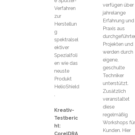
e Sputter-
verfügen über
Verfahren
jahrelange
zur
Erfahrung und
Herstellun
Praxis aus
g
durchgeführte
spektralsel
Projekten und
ektiver
werden durch
Spezialfoli
eigene,
en wie das
geschulte
neuste
Techniker
Produkt
unterstützt.
HelioShield
Zusätzlich
.
veranstaltet
diese
Kreativ-
regelmäßig
Testberic
Workshops fü
ht:
Kunden. Hier
CorelDRA