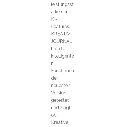
leistungsst
arke neue
KI-
Features.
KREATIV-
JOURNAL
hat die
intelligente
n
Funktionen
der
neuesten
Version
getestet
und zeigt
ob
Kreative