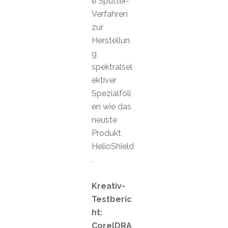
e Sputter-
Verfahren
zur
Herstellun
g
spektralsel
ektiver
Spezialfoli
en wie das
neuste
Produkt
HelioShield
.
Kreativ-
Testberic
ht:
CorelDRA