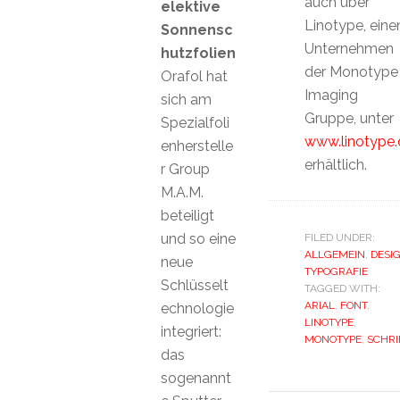
auch über
elektive
Linotype, ein
Sonnensc
Unternehmen
hutzfolien
der Monotype
Orafol hat
Imaging
sich am
Gruppe, unter
Spezialfoli
www.linotype
enherstelle
erhältlich.
r Group
M.A.M.
beteiligt
und so eine
FILED UNDER:
ALLGEMEIN
,
DESI
neue
TYPOGRAFIE
Schlüsselt
TAGGED WITH:
ARIAL
,
FONT
,
echnologie
LINOTYPE
,
integriert:
MONOTYPE
,
SCHRI
das
sogenannt