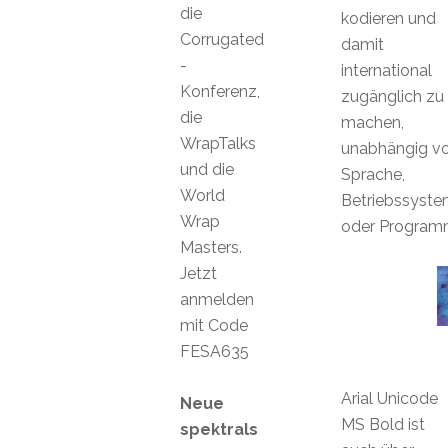
die
kodieren und
Corrugated
damit
-
international
Konferenz,
zugänglich zu
die
machen,
WrapTalks
unabhängig v
und die
Sprache,
World
Betriebssyst
Wrap
oder Program
Masters.
Jetzt
anmelden
mit Code
FESA635
Arial Unicode
Neue
MS Bold ist
spektrals