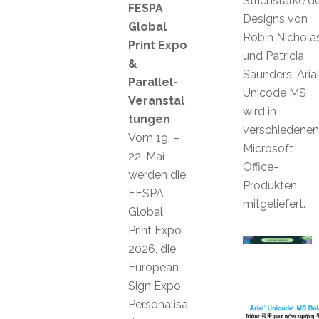
Strichstärke d
FESPA
Designs von
Global
Robin Nichola
Print Expo
und Patricia
&
Saunders: Aria
Parallel-
Unicode MS
Veranstal
wird in
tungen
verschiedenen
Vom 19. –
Microsoft
22. Mai
Office-
werden die
Produkten
FESPA
mitgeliefert.
Global
Print Expo
2026, die
European
Sign Expo,
Personalisa