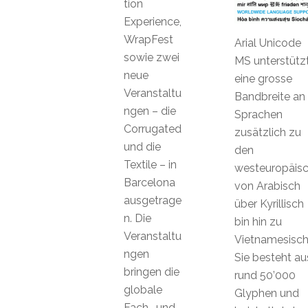
tion
Experience,
WrapFest
Arial Unicode
sowie zwei
MS unterstütz
neue
eine grosse
Veranstaltu
Bandbreite an
ngen – die
Sprachen
Corrugated
zusätzlich zu
und die
den
Textile – in
westeuropäisc
Barcelona
von Arabisch
ausgetrage
über Kyrillisch
n. Die
bin hin zu
Veranstaltu
Vietnamesisch
ngen
Sie besteht au
bringen die
rund 50’000
globale
Glyphen und
Fach- und