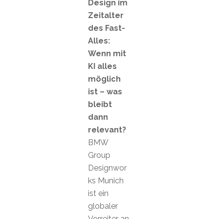
Design im
Zeitalter
des Fast-
Alles:
Wenn mit
KI alles
möglich
ist – was
bleibt
dann
relevant?
BMW
Group
Designwor
ks Munich
ist ein
globaler
Vorreiter an