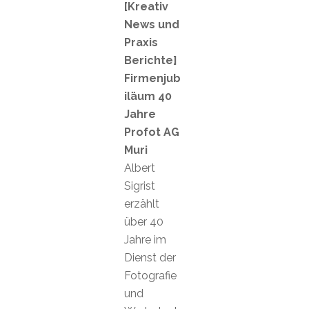
[Kreativ
News und
Praxis
Berichte]
Firmenjub
iläum 40
Jahre
Profot AG
Muri
Albert
Sigrist
erzählt
über 40
Jahre im
Dienst der
Fotografie
und