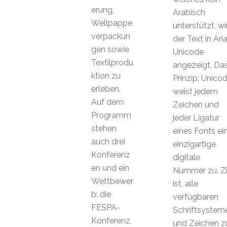
erung,
Arabisch
Wellpappe
unterstützt, wi
verpackun
der Text in Aria
gen sowie
Unicode
Textilprodu
angezeigt. Da
ktion zu
Prinzip: Unico
erleben.
weist jedem
Auf dem
Zeichen und
Programm
jeder Ligatur
stehen
eines Fonts ei
auch drei
einzigartige
Konferenz
digitale
en und ein
Nummer zu. Zi
Wettbewer
ist, alle
b: die
verfügbaren
FESPA-
Schriftsystem
Konferenz,
und Zeichen z