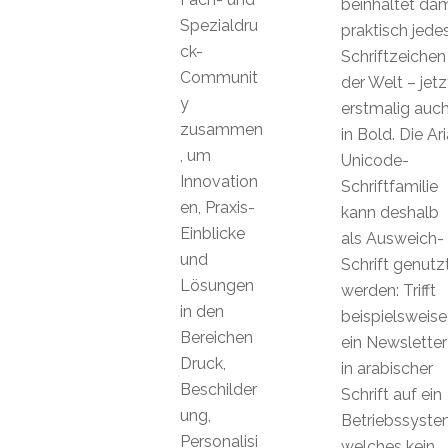
beinhaltet dam
Spezialdru
praktisch jede
ck-
Schriftzeichen
Communit
der Welt – jetz
y
erstmalig auc
zusammen
in Bold. Die Ari
, um
Unicode-
Innovation
Schriftfamilie
en, Praxis-
kann deshalb
Einblicke
als Ausweich-
und
Schrift genutz
Lösungen
werden: Trifft
in den
beispielsweise
Bereichen
ein Newsletter
Druck,
in arabischer
Beschilder
Schrift auf ein
ung,
Betriebssyste
Personalisi
welches kein