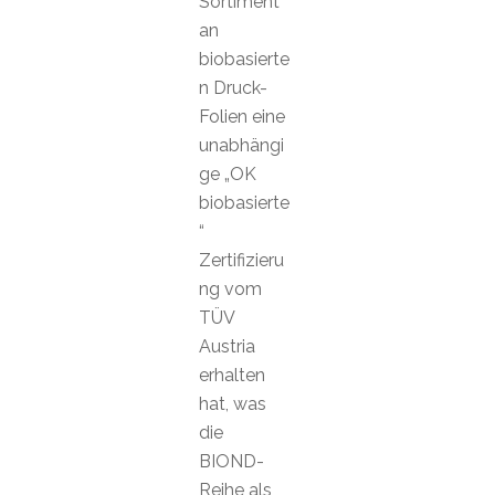
Sortiment
an
biobasierte
n Druck-
Folien eine
unabhängi
ge „OK
biobasierte
“
Zertifizieru
ng vom
TÜV
Austria
erhalten
hat, was
die
BIOND-
Reihe als