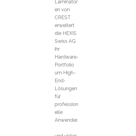
Laminator
en von
CREST
erweitert
die HEXIS
Swiss AG
ihr
Hardware-
Portfolio
um High-
End-
Lösungen
für
profession
elle
Anwender.
und vieles