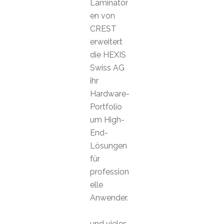
Laminator
en von
CREST
erweitert
die HEXIS
Swiss AG
ihr
Hardware-
Portfolio
um High-
End-
Lösungen
für
profession
elle
Anwender.
und vieles