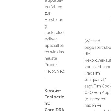
e Sputter-
Verfahren
zur
Herstellun
g
spektralsel
ektiver
„Wir sind
Spezialfoli
begeistert übe
en wie das
die
neuste
Rekordverkäu
Produkt
von 17 Million
HelioShield
iPads im
.
Juniquartal,“
sagt Tim Cook
Kreativ-
CEO von Appl
Testberic
„Ausserdem
ht:
haben wir
CorelDRA