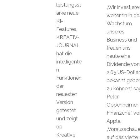
leistungsst
„Wir investiere
arke neue
weiterhin in da
KI-
Wachstum
Features.
unseres
KREATIV-
Business und
JOURNAL
freuen uns
hat die
heute eine
intelligente
Dividende von
n
2,65 US-Dollar
Funktionen
bekannt gebe
der
zu können,“ sa
neuesten
Peter
Version
Oppenheimer,
getestet
Finanzchef vo
und zeigt
Apple.
ob
„Vorausschau
Kreative
auf das vierte