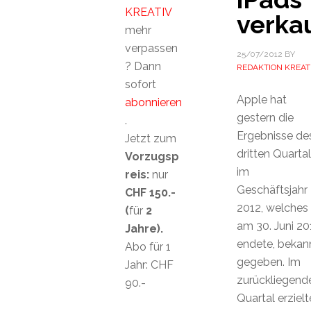
KREATIV
verka
mehr
verpassen
25/07/2012
BY
? Dann
REDAKTION KREAT
sofort
Apple hat
abonnieren
gestern die
.
Ergebnisse de
Jetzt zum
dritten Quarta
Vorzugsp
im
reis:
nur
Geschäftsjahr
CHF 150.-
2012, welches
(
für
2
am 30. Juni 20
Jahre).
endete, bekan
Abo für 1
gegeben. Im
Jahr: CHF
zurückliegend
90.-
Quartal erzielt