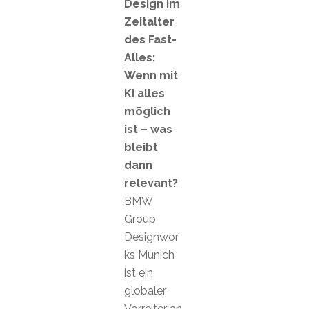
Design im
Zeitalter
des Fast-
Alles:
Wenn mit
KI alles
möglich
ist – was
bleibt
dann
relevant?
BMW
Group
Designwor
ks Munich
ist ein
globaler
Vorreiter an