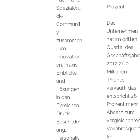
Prozent.
Spezialdru
ck-
Das
Communit
Unternehmen
y
hat im dritten
zusammen
Quartal des
, um
Geschäftsjahr
Innovation
2012 26,0
en, Praxis-
Millionen
Einblicke
iPhones
und
verkauft, das
Lösungen
entspricht 28
in den
Prozent mehr
Bereichen
Absatz zum
Druck,
vergleichbare
Beschilder
Vorjahresquart
ung,
Im
Personalisi