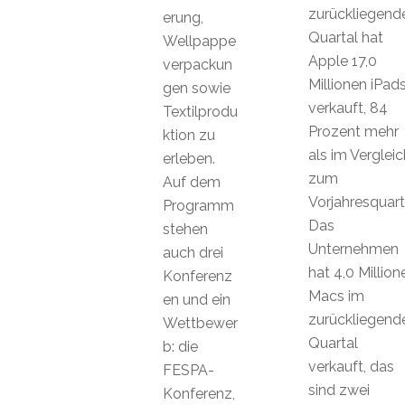
zurückliegend
erung,
Quartal hat
Wellpappe
Apple 17,0
verpackun
Millionen iPad
gen sowie
verkauft, 84
Textilprodu
Prozent mehr
ktion zu
als im Vergleic
erleben.
zum
Auf dem
Vorjahresquart
Programm
Das
stehen
Unternehmen
auch drei
hat 4,0 Million
Konferenz
Macs im
en und ein
zurückliegend
Wettbewer
Quartal
b: die
verkauft, das
FESPA-
sind zwei
Konferenz,