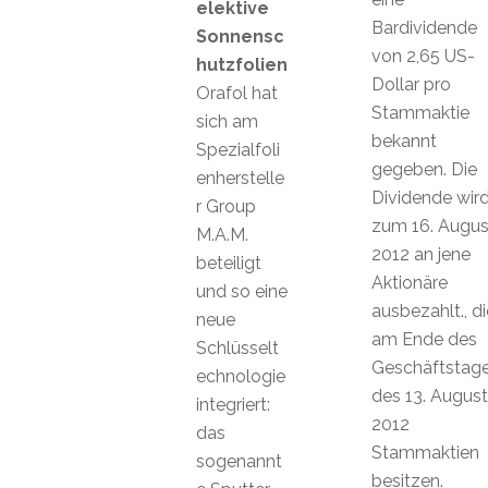
elektive
Bardividende
Sonnensc
von 2,65 US-
hutzfolien
Dollar pro
Orafol hat
Stammaktie
sich am
bekannt
Spezialfoli
gegeben. Die
enherstelle
Dividende wir
r Group
zum 16. Augus
M.A.M.
2012 an jene
beteiligt
Aktionäre
und so eine
ausbezahlt., di
neue
am Ende des
Schlüsselt
Geschäftstag
echnologie
des 13. August
integriert:
2012
das
Stammaktien
sogenannt
besitzen.