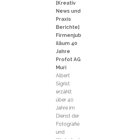
[Kreativ
News und
Praxis
Berichte]
Firmenjub
iläum 40
Jahre
Profot AG
Muri
Albert
Sigrist
erzählt
über 40
Jahre im
Dienst der
Fotografie
und