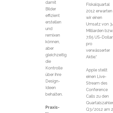
damit
Fiskalquartal
Bilder
2012 erwarten
effizient
wir einen
erstellen
Umsatz von 3
und
Milliarden bzw
remixen
7,65 US-Dollar
können,
pro
aber
verwässerter
gleichzeitig
Aktie.“
die
Kontrolle
Apple stellt
über ihre
einen Live-
Design-
Stream des
Ideen
Conference
behalten.
Calls zu den
Quartalszahle
Praxis-
Q3/2012 am 2