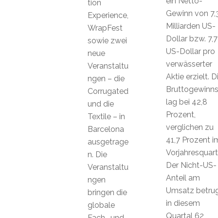
ein Netto-
tion
Gewinn von 7,
Experience,
Milliarden US-
WrapFest
Dollar bzw. 7,
sowie zwei
US-Dollar pro
neue
verwässerter
Veranstaltu
Aktie erzielt. D
ngen – die
Bruttogewinn
Corrugated
lag bei 42,8
und die
Prozent,
Textile – in
verglichen zu
Barcelona
41,7 Prozent i
ausgetrage
Vorjahresquart
n. Die
Der Nicht-US-
Veranstaltu
Anteil am
ngen
Umsatz betru
bringen die
in diesem
globale
Quartal 62
Fach- und