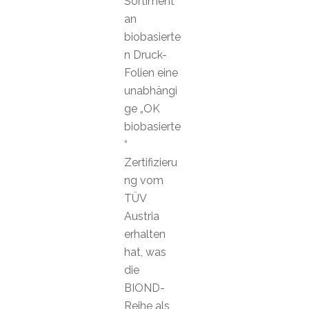
Sortiment
an
biobasierte
n Druck-
Folien eine
unabhängi
ge „OK
biobasierte
“
Zertifizieru
ng vom
TÜV
Austria
erhalten
hat, was
die
BIOND-
Reihe als