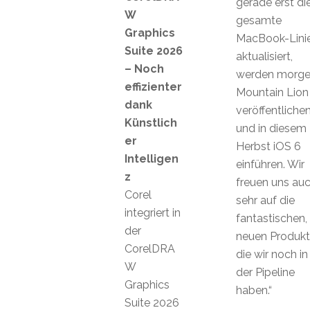
gerade erst di
W
gesamte
Graphics
MacBook-Lini
Suite 2026
aktualisiert,
– Noch
werden morg
effizienter
Mountain Lion
dank
veröffentliche
Künstlich
und in diesem
er
Herbst iOS 6
Intelligen
einführen. Wir
z
freuen uns au
Corel
sehr auf die
integriert in
fantastischen,
der
neuen Produkt
CorelDRA
die wir noch in
W
der Pipeline
Graphics
haben.“
Suite 2026