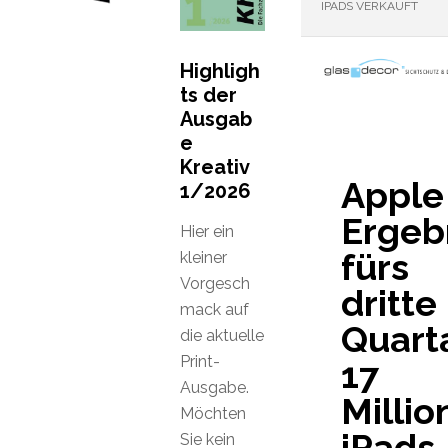
IPADS VERKAUFT
Highligh
ts der
Ausgab
e
Kreativ
Apple
1/2026
Ergeb
Hier ein
fürs
kleiner
Vorgesch
dritte
mack auf
Quarta
die aktuelle
Print-
17
Ausgabe.
Millio
Möchten
iPads
Sie kein