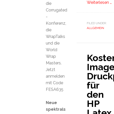
Weiterlesen …
die
Corrugated
-
Konferenz,
FILED UNDER:
ALLGEMEIN
die
WrapTalks
und die
World
Koste
Wrap
Masters.
Image
Jetzt
Druckp
anmelden
für
mit Code
FESA635
den
HP
Neue
spektrals
Latex