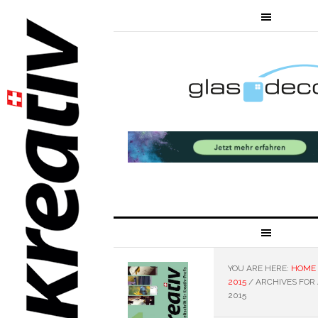
YOU ARE HERE:
HOME
2015
/
ARCHIVES FOR 
2015