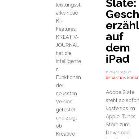
Slate:
leistungsst
Gesch
arke neue
KI-
erzäh
Features.
auf
KREATIV-
dem
JOURNAL
hat die
iPad
intelligente
n
11/04/2015
BY
Funktionen
REDAKTION KREAT
der
Adobe Slate
neuesten
steht ab sofor
Version
kostenlos im
getestet
Apple iTunes
und zeigt
Store zum
ob
Download
Kreative