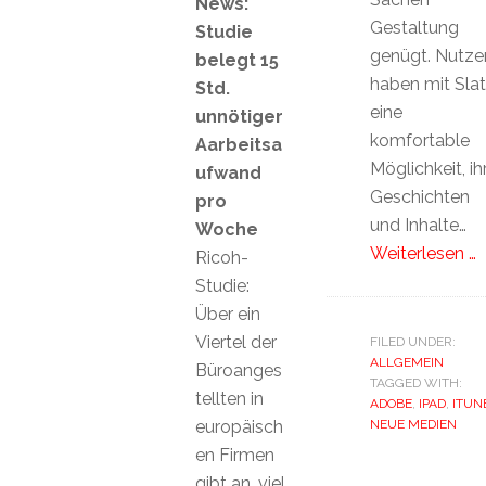
News:
Gestaltung
Studie
genügt. Nutze
belegt 15
haben mit Sla
Std.
eine
unnötiger
komfortable
Aarbeitsa
Möglichkeit, ih
ufwand
Geschichten
pro
und Inhalte…
Woche
Weiterlesen …
Ricoh-
Studie:
Über ein
Viertel der
FILED UNDER:
ALLGEMEIN
Büroanges
TAGGED WITH:
tellten in
ADOBE
,
IPAD
,
ITUN
europäisch
NEUE MEDIEN
en Firmen
gibt an, viel