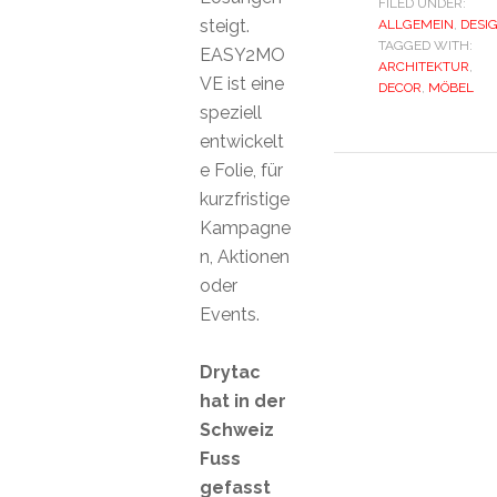
FILED UNDER:
steigt.
ALLGEMEIN
,
DESI
TAGGED WITH:
EASY2MO
ARCHITEKTUR
,
VE ist eine
DECOR
,
MÖBEL
speziell
entwickelt
e Folie, für
kurzfristige
Kampagne
n, Aktionen
oder
Events.
Drytac
hat in der
Schweiz
Fuss
gefasst