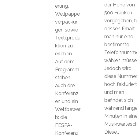
der Höhe von
erung,
500 Franken
Wellpappe
vorgegeben, f
verpackun
dessen Erhalt
gen sowie
man nur eine
Textilprodu
bestimmte
ktion zu
Telefonnumm
erleben.
wählen müsse
Auf dem
Jedoch wird
Programm
diese Numme
stehen
hoch fakturiert
auch drei
und man
Konferenz
befindet sich
en und ein
während lange
Wettbewer
Minuten in eine
b: die
Musikwarteschl
FESPA-
Diese…
Konferenz,