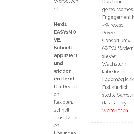
Werbetech
Durch ihr
nik.
gemeinsames
Engagement 
Hexis
«Wireless
EASY2MO
Power
VE:
Consortium»
Schnell
(WPC) fördern
appliziert
sie den
und
Wachstum
wieder
kabelloser
entfernt
Lademöglichke
Der Bedarf
Erst kürzlich
an
stellte Samsu
flexiblen,
das Galaxy…
schnell
Weiterlesen …
umsetzbar
en
Lösungen