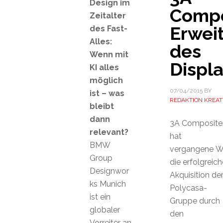
Design im
Compo
Zeitalter
Erwei
des Fast-
Alles:
des
Wenn mit
Displ
KI alles
möglich
07/04/2015
BY
ist – was
REDAKTION KREAT
bleibt
dann
3A Composite
relevant?
hat
BMW
vergangene 
Group
die erfolgreich
Designwor
Akquisition de
ks Munich
Polycasa-
ist ein
Gruppe durch
globaler
den
Vorreiter an