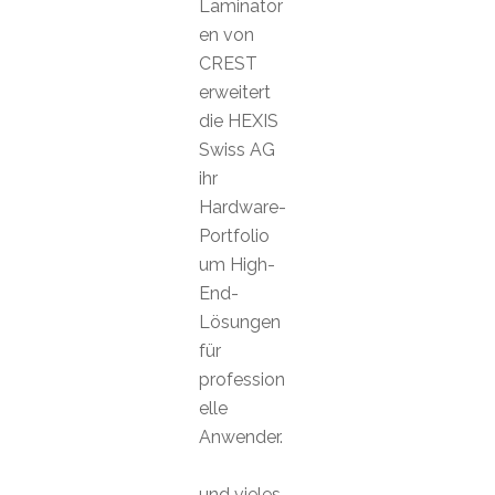
Laminator
en von
CREST
erweitert
die HEXIS
Swiss AG
ihr
Hardware-
Portfolio
um High-
End-
Lösungen
für
profession
elle
Anwender.
und vieles