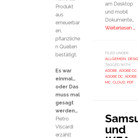
am Desktop
Produkt
und mobil
aus
Dokumente…
erneuerbar
Weiterlesen …
en,
pflanzliche
n Quellen
FILED UNDER:
bestätigt.
ALLGEMEIN
,
DESI
TAGGED WITH:
Es war
ADOBE
,
ADOBE CC
,
ADOBE DC
,
ADOBE
einmal…
MC
,
CLOUD
,
PDF
oder Das
muss mal
gesagt
werden…
Sams
Pietro
und
Viscardi
erzählt