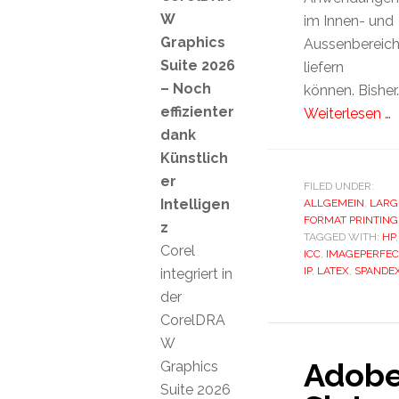
W
im Innen- und
Graphics
Aussenbereic
Suite 2026
liefern
– Noch
können. Bisher
effizienter
Weiterlesen …
dank
Künstlich
er
FILED UNDER:
Intelligen
ALLGEMEIN
,
LARG
FORMAT PRINTING
z
TAGGED WITH:
HP
,
Corel
ICC
,
IMAGEPERFEC
IP
,
LATEX
,
SPANDE
integriert in
der
CorelDRA
W
Adob
Graphics
Suite 2026