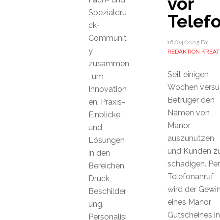
vor
Spezialdru
Telef
ck-
Communit
16/04/2015
BY
y
REDAKTION KREAT
zusammen
Seit einigen
, um
Wochen versu
Innovation
Betrüger den
en, Praxis-
Namen von
Einblicke
Manor
und
auszunutzen
Lösungen
und Kunden z
in den
schädigen. Per
Bereichen
Telefonanruf
Druck,
wird der Gewi
Beschilder
eines Manor
ung,
Gutscheines in
Personalisi