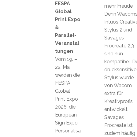
FESPA
mehr Freude.
Global
Denn Wacom
Print Expo
Intuos Creativ
&
Stylus 2 und
Parallel-
Savages
Veranstal
Procreate 2.3
tungen
sind nun
Vom 19. –
kompatibel. D
22. Mai
drucksensitive
werden die
Stylus wurde
FESPA
von Wacom
Global
extra für
Print Expo
Kreativprofis
2026, die
entwickelt.
European
Savages
Sign Expo,
Procreate ist
Personalisa
zudem häufig