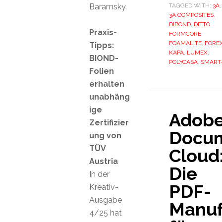
Baramsky.
TAGGED WITH:
3A
,
3A COMPOSITES
,
DIBOND
,
DITTO
Praxis-
FORMCORE
,
FOAMALITE
,
FORE
Tipps:
KAPA
,
LUMEX
,
BIOND-
POLYCASA
,
SMART
Folien
erhalten
unabhäng
ige
Adob
Zertifizier
Docu
ung von
TÜV
Cloud
Austria
Die
In der
PDF-
Kreativ-
Ausgabe
Manuf
4/25 hat