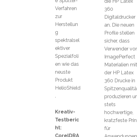
e Sputter-
die HP Latex
Verfahren
360
zur
Digitaldrucker
Herstellun
an. Die neuen
g
Profile stellen
spektralsel
sicher, dass
ektiver
Verwender vo
Spezialfoli
ImagePerfect
en wie das
Materialien mi
neuste
der HP Latex
Produkt
360 Drucke in
HelioShield
Spitzenqualitä
.
produzieren u
stets
Kreativ-
hochwertige,
Testberic
kratzfeste Prin
ht:
für
CorelDRA
Anwendungen