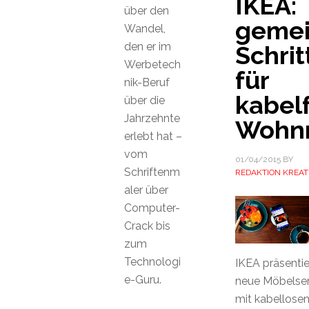
IKEA:
über den
geme
Wandel,
den er im
Schrit
Werbetech
für
nik-Beruf
kabel
über die
Jahrzehnte
Wohn
erlebt hat –
vom
01/04/2015
BY
Schriftenm
REDAKTION KREAT
aler über
Computer-
Crack bis
zum
Technologi
IKEA präsentie
e-Guru.
neue Möbelser
mit kabellose