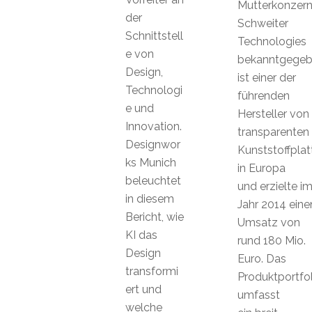
Mutterkonzer
der
Schweiter
Schnittstell
Technologies
e von
bekanntgegeb
Design,
ist einer der
Technologi
führenden
e und
Hersteller von
Innovation.
transparenten
Designwor
Kunststoffplat
ks Munich
in Europa
beleuchtet
und erzielte i
in diesem
Jahr 2014 eine
Bericht, wie
Umsatz von
KI das
rund 180 Mio.
Design
Euro. Das
transformi
Produktportfol
ert und
umfasst
welche