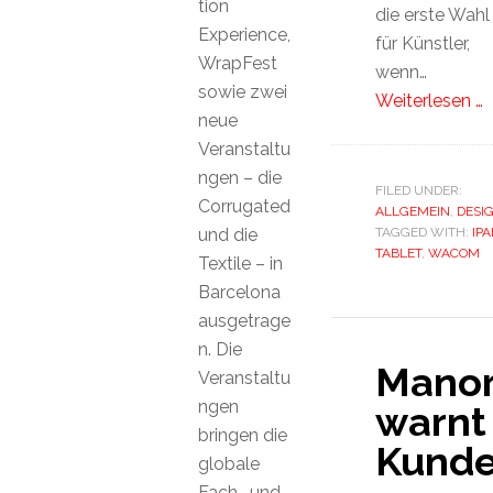
tion
die erste Wahl
Experience,
für Künstler,
WrapFest
wenn…
sowie zwei
Weiterlesen …
neue
Veranstaltu
ngen – die
FILED UNDER:
Corrugated
ALLGEMEIN
,
DESI
und die
TAGGED WITH:
IPA
TABLET
,
WACOM
Textile – in
Barcelona
ausgetrage
n. Die
Mano
Veranstaltu
ngen
warnt
bringen die
Kund
globale
Fach- und