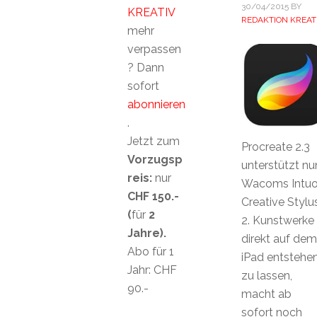
30/04/2015
BY
KREATIV
REDAKTION KREAT
mehr
verpassen
? Dann
sofort
abonnieren
.
Jetzt zum
Procreate 2.3
Vorzugsp
unterstützt nu
reis:
nur
Wacoms Intu
CHF 150.-
Creative Stylu
(
für
2
2. Kunstwerke
Jahre).
direkt auf dem
Abo für 1
iPad entstehe
Jahr: CHF
zu lassen,
90.-
macht ab
sofort noch