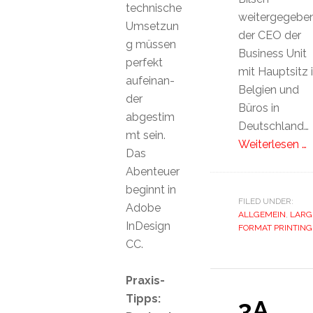
technische
weitergegeben
Umsetzun
der CEO der
g müssen
Business Unit
perfekt
mit Hauptsitz 
aufeinan-
Belgien und
der
Büros in
abgestim
Deutschland…
mt sein.
Weiterlesen …
Das
Abenteuer
beginnt in
FILED UNDER:
Adobe
ALLGEMEIN
,
LARG
InDesign
FORMAT PRINTING
CC.
Praxis-
Tipps:
3A