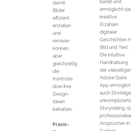
bereit und
damit
ermöglicht da
Bilder
kreative
effizient
Erzählen
erstellen
digitaler
und
Geschichten m
remixen
Bild und Text.
können,
Die intuitive
aber
Handhabung
gleichzeitig
der vielseitige
die
Adobe Slate
Kontrolle
App ermöglich
über ihre
auch Einsteige
Design-
unkompliziert
Ideen
Storytelling, d
behalten.
professionelle
Ansprüchen in
Praxis-
Sachen