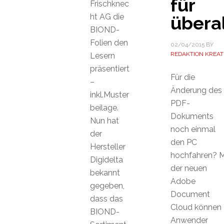
für
Frischknec
ht AG die
überal
BIOND-
Folien den
02/04/2015
BY
REDAKTION KREAT
Lesern
präsentiert
Für die
–
Änderung des
inkl.Muster
PDF-
beilage.
Dokuments
Nun hat
noch einmal
der
den PC
Hersteller
hochfahren? M
Digidelta
der neuen
bekannt
Adobe
gegeben,
Document
dass das
Cloud können
BIOND-
Anwender