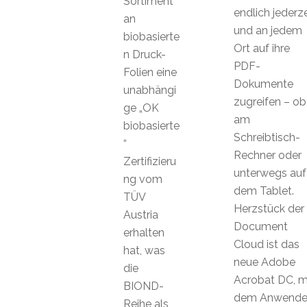
Sortiment
endlich jederze
an
und an jedem
biobasierte
Ort auf ihre
n Druck-
PDF-
Folien eine
Dokumente
unabhängi
zugreifen – ob
ge „OK
am
biobasierte
Schreibtisch-
“
Rechner oder
Zertifizieru
unterwegs auf
ng vom
dem Tablet.
TÜV
Herzstück der
Austria
Document
erhalten
Cloud ist das
hat, was
neue Adobe
die
Acrobat DC, m
BIOND-
dem Anwende
Reihe als