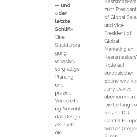
Keersmaekers
— und
zum President
«der
of Global Sale
letzte
und Vice
Schliff»
President of
Eine
Global
Strukturprä
Marketing an.
gung
Keersmaekers’
erfordert
Rolle auf
sorgfältige
europäischer
Planung
Ebene wird vo
und
Jerry Davies
präzise
übernommen.
Vorbereitu
Die Leitung v
ng. Sowohl
Roland DG
das Design
Central Europ
als auch
wird an Grego
die
Bilsen