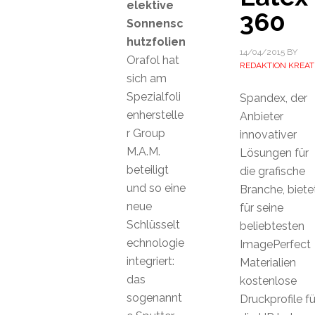
elektive
360
Sonnensc
hutzfolien
14/04/2015
BY
Orafol hat
REDAKTION KREAT
sich am
Spezialfoli
Spandex, der
enherstelle
Anbieter
r Group
innovativer
M.A.M.
Lösungen für
beteiligt
die grafische
und so eine
Branche, biete
neue
für seine
Schlüsselt
beliebtesten
echnologie
ImagePerfect
integriert:
Materialien
das
kostenlose
sogenannt
Druckprofile fü