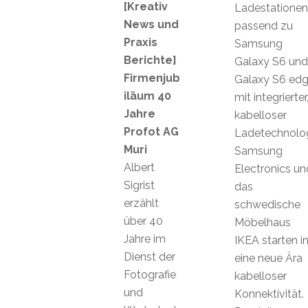
[Kreativ
Ladestationen
News und
passend zu
Praxis
Samsung
Berichte]
Galaxy S6 und
Firmenjub
Galaxy S6 ed
iläum 40
mit integrierter
Jahre
kabelloser
Profot AG
Ladetechnolo
Muri
Samsung
Albert
Electronics un
Sigrist
das
erzählt
schwedische
über 40
Möbelhaus
Jahre im
IKEA starten i
Dienst der
eine neue Ära
Fotografie
kabelloser
und
Konnektivität.