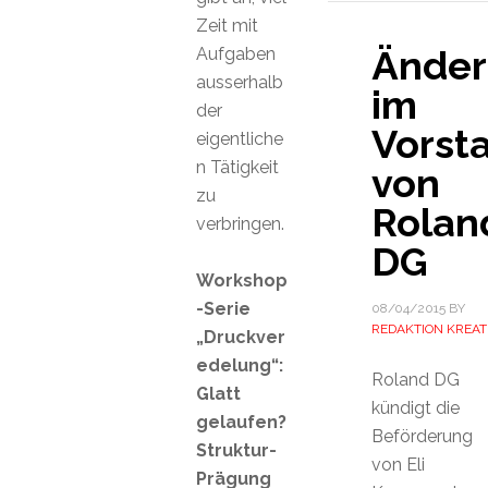
Zeit mit
Ände
Aufgaben
ausserhalb
im
der
Vorst
eigentliche
n Tätigkeit
von
zu
Rolan
verbringen.
DG
Workshop
-Serie
08/04/2015
BY
REDAKTION KREAT
„Druckver
edelung“:
Roland DG
Glatt
kündigt die
gelaufen?
Beförderung
Struktur-
von Eli
Prägung