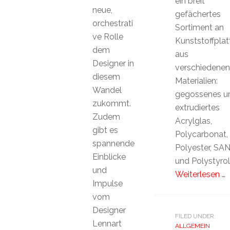
ein breit
neue,
gefächertes
orchestrati
Sortiment an
ve Rolle
Kunststoffplat
dem
aus
Designer in
verschiedenen
diesem
Materialien:
Wandel
gegossenes u
zukommt.
extrudiertes
Zudem
Acrylglas,
gibt es
Polycarbonat,
spannende
Polyester, SA
Einblicke
und Polystyrol
und
Weiterlesen …
Impulse
vom
Designer
FILED UNDER:
Lennart
ALLGEMEIN