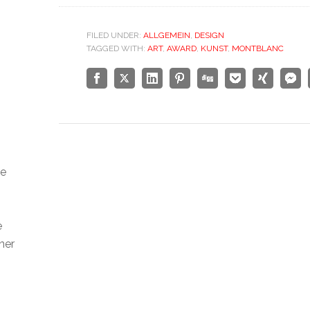
FILED UNDER:
ALLGEMEIN
,
DESIGN
TAGGED WITH:
ART
,
AWARD
,
KUNST
,
MONTBLANC
ie
h
e
ner