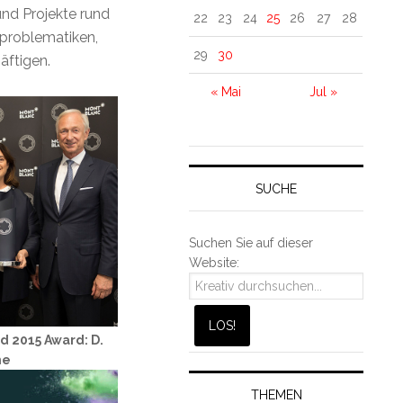
und Projekte rund
22
23
24
25
26
27
28
tproblematiken,
29
30
äftigen.
« Mai
Jul »
SUCHE
Suchen Sie auf dieser
Website:
d 2015 Award: D.
he
THEMEN