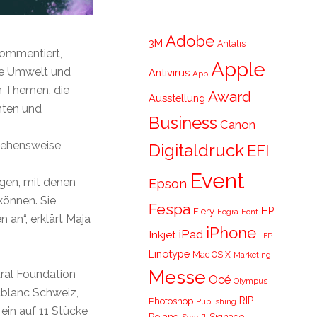
Adobe
3M
Antalis
kommentiert,
Apple
Die Umwelt und
Antivirus
App
n Themen, die
Award
Ausstellung
enten und
Business
Canon
rgehensweise
Digitaldruck
EFI
Event
gen, mit denen
Epson
önnen. Sie
Fespa
HP
Fiery
Fogra
Font
an“, erklärt Maja
iPhone
iPad
Inkjet
LFP
Linotype
Mac OS X
Marketing
Messe
ral Foundation
Océ
Olympus
tblanc Schweiz,
RIP
Photoshop
Publishing
ein auf 11 Stücke
Roland
Signage
Schrift