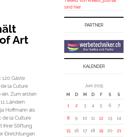
Tweets von kreativ_journal
sind hier
ält
PARTNER
of Art
KALENDER
c 120 Gäste
Juni 2015
 de la Cuture
e ein. Zum ersten
M
D
M
D
F
S
S
n 11 Ländern
1
2
3
4
5
6
7
aja Hoffmann als
 de la Culture
8
9
10
11
12
13
14
 ihrer Stiftung
15
16
17
18
19
20
21
er Einrichtungen