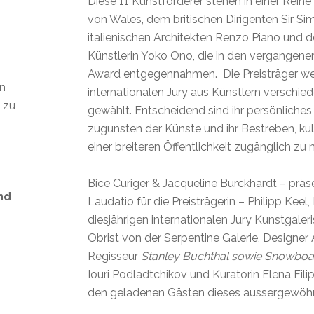
Diese 11 Kunstförderer stehen in einer Reih
von Wales, dem britischen Dirigenten Sir Si
italienischen Architekten Renzo Piano und d
Künstlerin Yoko Ono, die in den vergangene
Award entgegennahmen. Die Preisträger we
en
internationalen Jury aus Künstlern verschied
t zu
gewählt. Entscheidend sind ihr persönlich
zugunsten der Künste und ihr Bestreben, kult
einer breiteren Öffentlichkeit zugänglich zu
Bice Curiger & Jacqueline Burckhardt – präse
nd
Laudatio für die Preisträgerin – Philipp Keel,
diesjährigen internationalen Jury Kunstgaleri
Obrist von der Serpentine Galerie, Designer 
Regisseur
Stanley Buchthal sowie Snowboa
s
Iouri Podladtchikov und Kuratorin Elena Fili
den geladenen Gästen dieses aussergewöh