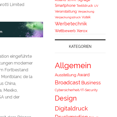
rotti Limited
Smartphone
Textildruck
UV
Veranstaltung
Verpackung
Vutek
Verpackungsdruck
Werbetechnik
Xerox
Wettbewerb
KATEGORIEN
tion eingeführte
stungen moderner
Allgemein
em Fortbestand
Award
Ausstellung
r Montblanc de la
Broadcast
Business
us China,
a, Mexiko,
Cybersicherheit/IT-Security
Design
SA und der
Digitaldruck