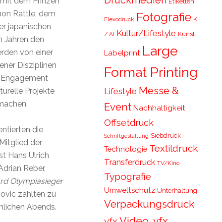
Druckmedien
e mit dem Prinzen
Etiketten
mon Rattle, dem
Fotografie
Flexodruck
KI
er japanischen
Kultur/Lifestyle
Kunst
/ AI
n Jahren den
Large
rden von einer
Labelprint
ener Disziplinen
Format Printing
es Engagement
Messe &
Lifestyle
urelle Projekte
 machen.
Event
Nachhaltigkeit
Offsetdruck
ntierten die
Siebdruck
Schriftgestaltung
 Mitglied der
Textildruck
Technologie
st Hans Ulrich
Transferdruck
TV/Kino
Adrian Reber,
Typografie
rd Olympiasieger
Umweltschutz
Unterhaltung
povic zählten zu
Verpackungsdruck
nlichen Abends.
Video, vfx,
vfx