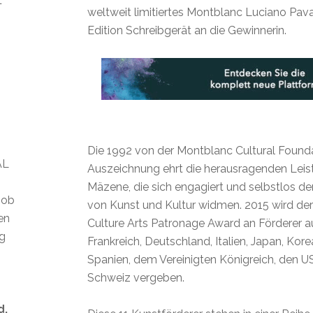
t
weltweit limitiertes Montblanc Luciano Pava
Edition Schreibgerät an die Gewinnerin.
Die 1992 von der Montblanc Cultural Founda
AL
Auszeichnung ehrt die herausragenden Lei
Mäzene, die sich engagiert und selbstlos d
 ob
von Kunst und Kultur widmen. 2015 wird de
len
Culture Arts Patronage Award an Förderer a
ig
Frankreich, Deutschland, Italien, Japan, Kore
Spanien, dem Vereinigten Königreich, den U
Schweiz vergeben.
d.