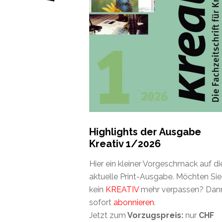
Highlights der Ausgabe
Kreativ 1/2026
Hier ein kleiner Vorgeschmack auf di
aktuelle Print-Ausgabe. Möchten Sie
kein
KREATIV
mehr verpassen? Dan
sofort
abonnieren
.
Jetzt zum
Vorzugspreis:
nur
CHF