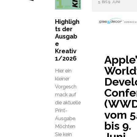
5. BIS 9. JUNI
Highligh
ts der
Ausgab
e
Kreativ
Apple’
1/2026
World
Hier ein
Devel
kleiner
Vorgesch
Confe
mack auf
(WWD
die aktuelle
Print-
vom 5
Ausgabe.
bis 9.
Möchten
Juni
Sie kein