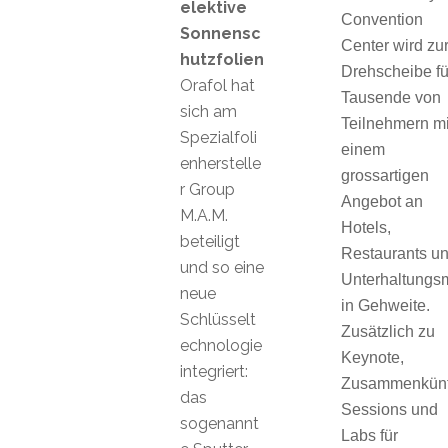
elektive
Convention
Sonnensc
Center wird zu
hutzfolien
Drehscheibe fü
Orafol hat
Tausende von
sich am
Teilnehmern mi
Spezialfoli
einem
enherstelle
grossartigen
r Group
Angebot an
M.A.M.
Hotels,
beteiligt
Restaurants u
und so eine
Unterhaltungsm
neue
in Gehweite.
Schlüsselt
Zusätzlich zu
echnologie
Keynote,
integriert:
Zusammenkünf
das
Sessions und
sogenannt
Labs für