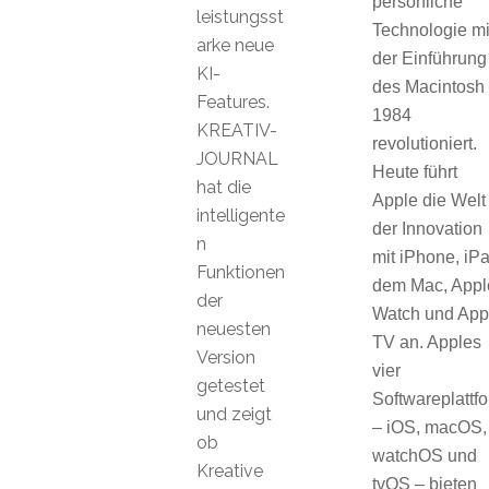
persönliche
leistungsst
Technologie mi
arke neue
der Einführung
KI-
des Macintosh
Features.
1984
KREATIV-
revolutioniert.
JOURNAL
Heute führt
hat die
Apple die Welt
intelligente
der Innovation
n
mit iPhone, iPa
Funktionen
dem Mac, Appl
der
Watch und App
neuesten
TV an. Apples
Version
vier
getestet
Softwareplattf
und zeigt
– iOS, macOS,
ob
watchOS und
Kreative
tvOS – bieten