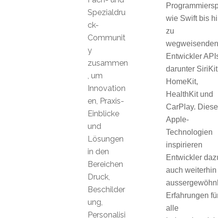
Programmiers
Spezialdru
wie Swift bis h
ck-
zu
Communit
wegweisende
y
Entwickler API
zusammen
darunter SiriKit
, um
HomeKit,
Innovation
HealthKit und
en, Praxis-
CarPlay. Diese
Einblicke
Apple-
und
Technologien
Lösungen
inspirieren
in den
Entwickler daz
Bereichen
auch weiterhin
Druck,
aussergewöhnl
Beschilder
Erfahrungen fü
ung,
alle
Personalisi