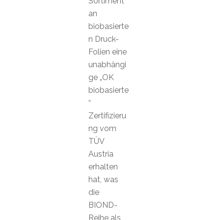
Sortiment
an
biobasierte
n Druck-
Folien eine
unabhängi
ge „OK
biobasierte
“
Zertifizieru
ng vom
TÜV
Austria
erhalten
hat, was
die
BIOND-
Reihe als