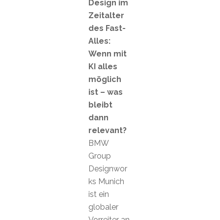
Design im
Zeitalter
des Fast-
Alles:
Wenn mit
KI alles
möglich
ist – was
bleibt
dann
relevant?
BMW
Group
Designwor
ks Munich
ist ein
globaler
Vorreiter an