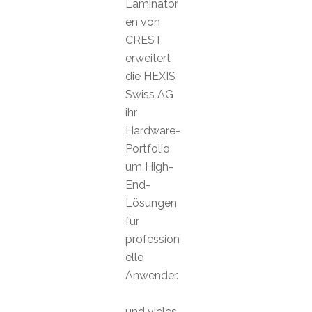
Laminator
en von
CREST
erweitert
die HEXIS
Swiss AG
ihr
Hardware-
Portfolio
um High-
End-
Lösungen
für
profession
elle
Anwender.
und vieles