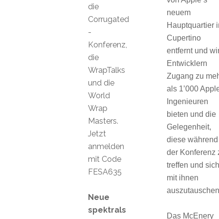
die
neuem
Corrugated
Hauptquartier i
-
Cupertino
Konferenz,
entfernt und wi
die
Entwicklern
WrapTalks
Zugang zu me
und die
als 1’000 Appl
World
Ingenieuren
Wrap
bieten und die
Masters.
Gelegenheit,
Jetzt
diese während
anmelden
der Konferenz 
mit Code
treffen und sic
FESA635
mit ihnen
auszutausche
Neue
spektrals
Das McEnery