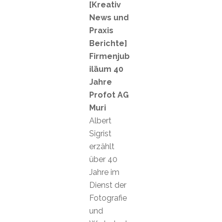
[Kreativ
News und
Praxis
Berichte]
Firmenjub
iläum 40
Jahre
Profot AG
Muri
Albert
Sigrist
erzählt
über 40
Jahre im
Dienst der
Fotografie
und