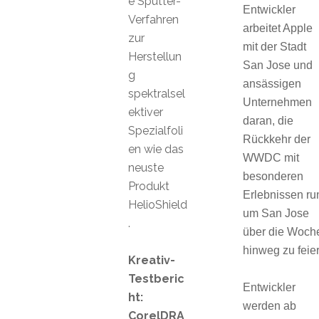
e Sputter-
Entwickler
Verfahren
arbeitet Apple
zur
mit der Stadt
Herstellun
San Jose und
g
ansässigen
spektralsel
Unternehmen
ektiver
daran, die
Spezialfoli
Rückkehr der
en wie das
WWDC mit
neuste
besonderen
Produkt
Erlebnissen ru
HelioShield
um San Jose
.
über die Woch
hinweg zu feier
Kreativ-
Testberic
Entwickler
ht:
werden ab
CorelDRA