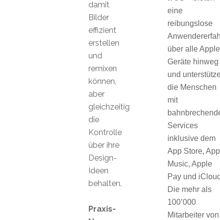
damit
eine
Bilder
reibungslose
effizient
Anwendererfa
erstellen
über alle Apple
und
Geräte hinweg
remixen
und unterstütz
können,
die Menschen
aber
mit
gleichzeitig
bahnbrechend
die
Services
Kontrolle
inklusive dem
über ihre
App Store, App
Design-
Music, Apple
Ideen
Pay und iCloud
behalten.
Die mehr als
100’000
Praxis-
Mitarbeiter von