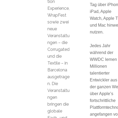
tion
Tag über iPhon
Experience,
iPad, Apple
WrapFest
Watch, Apple 
sowie zwei
und Mac hinw
neue
nutzen.
Veranstaltu
ngen – die
Jedes Jahr
Corrugated
während der
und die
WWDC lernen
Textile – in
Millionen
Barcelona
talentierter
ausgetrage
Entwickler aus
n. Die
der ganzen We
Veranstaltu
über Apple’s
ngen
fortschrittliche
bringen die
Plattformtechn
globale
angefangen vo
Fach- und