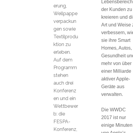
Lebensbereich
erung,
der Kunden zu
Wellpappe
kreieren und d
verpackun
Art und Weise 
gen sowie
verbessern, wi
Textilprodu
sie ihre Smart
ktion zu
Homes, Autos,
erleben.
Gesundheit un
Auf dem
mehr von über
Programm
einer Milliarde
stehen
aktiver Apple-
auch drei
Geräte aus
Konferenz
verwalten.
en und ein
Wettbewer
Die WWDC
b: die
2017 ist nur
FESPA-
einige
Minuten
Konferenz,
von Apple’s