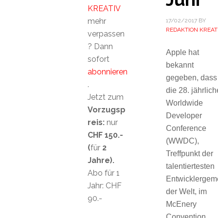
KREATIV
mehr
17/02/2017
BY
REDAKTION KREAT
verpassen
? Dann
Apple hat
sofort
bekannt
abonnieren
gegeben, dass
.
die 28. jährlich
Jetzt zum
Worldwide
Vorzugsp
Developer
reis:
nur
Conference
CHF 150.-
(WWDC),
(
für
2
Treffpunkt der
Jahre).
talentiertesten
Abo für 1
Entwicklergem
Jahr: CHF
der Welt, im
90.-
McEnery
Convention