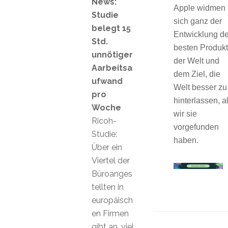
News:
Apple widmen
Studie
sich ganz der
belegt 15
Entwicklung de
Std.
besten Produk
unnötiger
der Welt und
Aarbeitsa
dem Ziel, die
ufwand
Welt besser zu
pro
hinterlassen, a
Woche
wir sie
Ricoh-
vorgefunden
Studie:
haben.
Über ein
Viertel der
Büroanges
tellten in
europäisch
en Firmen
gibt an, viel