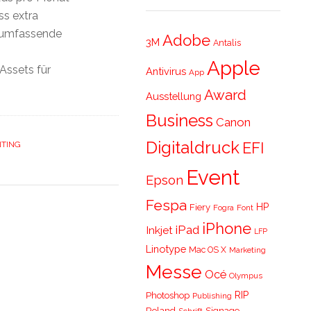
ss extra
e umfassende
Adobe
3M
Antalis
Apple
 Assets für
Antivirus
App
Award
Ausstellung
Business
Canon
Digitaldruck
EFI
NTING
Event
Epson
Fespa
HP
Fiery
Fogra
Font
iPhone
iPad
Inkjet
LFP
Linotype
Mac OS X
Marketing
Messe
Océ
Olympus
RIP
Photoshop
Publishing
Roland
Signage
Schrift