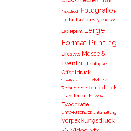
Druckmedien
Etiketten
Fotografie
Flexodruck
KI
Kultur/Lifestyle
Kunst
/ AI
Large
Labelprint
Format Printing
Messe &
Lifestyle
Event
Nachhaltigkeit
Offsetdruck
Siebdruck
Schriftgestaltung
Textildruck
Technologie
Transferdruck
TV/Kino
Typografie
Umweltschutz
Unterhaltung
Verpackungsdruck
Video, vfx,
vfx