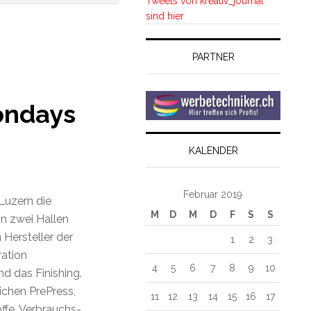
Tweets von kreativ_journal
sind hier
PARTNER
ondays
KALENDER
Februar 2019
 Luzern die
M
D
M
D
F
S
S
In zwei Hallen
 Hersteller der
1
2
3
ration
4
5
6
7
8
9
10
d das Finishing.
ichen PrePress,
11
12
13
14
15
16
17
offe, Verbrauchs-