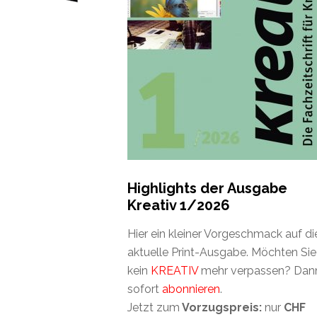
Highlights der Ausgabe
Kreativ 1/2026
Hier ein kleiner Vorgeschmack auf di
aktuelle Print-Ausgabe. Möchten Sie
kein
KREATIV
mehr verpassen? Dan
sofort
abonnieren
.
Jetzt zum
Vorzugspreis:
nur
CHF