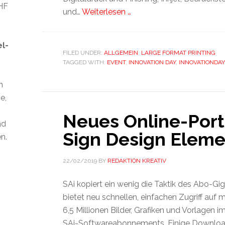
CHF
und…
Weiterlesen …
el-
FILED UNDER:
ALLGEMEIN
,
LARGE FORMAT PRINTING
TAGGED WITH:
EVENT
,
INNOVATION DAY
,
INNOVATIONDAY
n
e,
Neues Online-Port
nd
Sign Design Eleme
n.
22/02/2019
BY
REDAKTION KREATIV
SAi kopiert ein wenig die Taktik des Abo-G
bietet neu schnellen, einfachen Zugriff auf m
6,5 Millionen Bilder, Grafiken und Vorlagen
SAi-Softwareabonnements. Einige Downlo