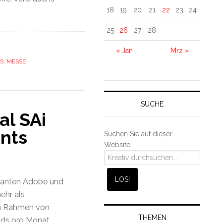
18
19
20
21
22
23
24
25
26
27
28
« Jan
Mrz »
S
,
MESSE
SUCHE
al SAi
nts
Suchen Sie auf dieser
Website:
iganten Adobe und
ehr als
 im Rahmen von
THEMEN
ads pro Monat