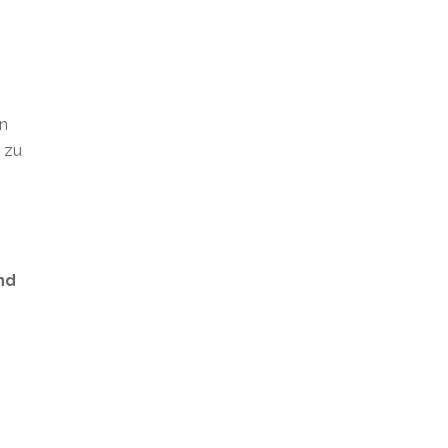
en
t zu
nd
s